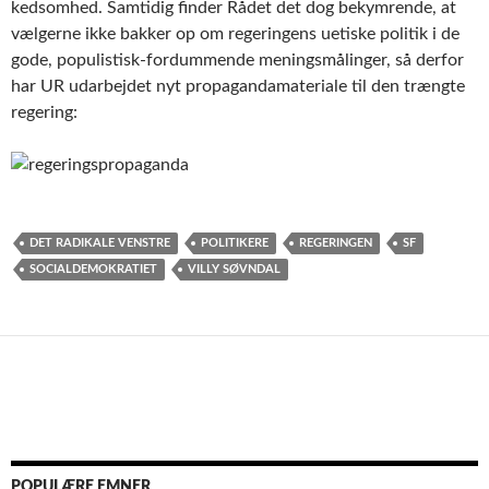
kedsomhed. Samtidig finder Rådet det dog bekymrende, at
vælgerne ikke bakker op om regeringens uetiske politik i de
gode, populistisk-fordummende meningsmålinger, så derfor
har UR udarbejdet nyt propagandamateriale til den trængte
regering:
DET RADIKALE VENSTRE
POLITIKERE
REGERINGEN
SF
SOCIALDEMOKRATIET
VILLY SØVNDAL
POPULÆRE EMNER