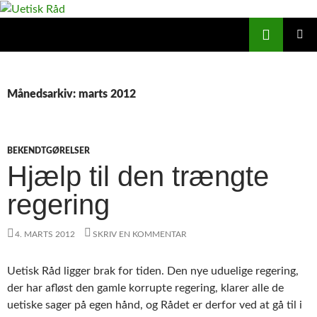
Hop
til
Søg
Uetisk Råd
indhold
PRIMÆ
MENU
Månedsarkiv: marts 2012
BEKENDTGØRELSER
Hjælp til den trængte
regering
4. MARTS 2012
SKRIV EN KOMMENTAR
Uetisk Råd ligger brak for tiden. Den nye uduelige regering,
der har afløst den gamle korrupte regering, klarer alle de
uetiske sager på egen hånd, og Rådet er derfor ved at gå til i