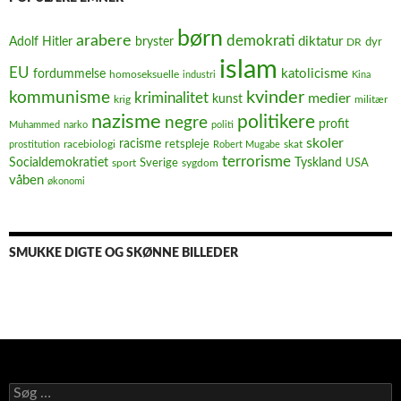
børn
arabere
demokrati
diktatur
Adolf Hitler
bryster
dyr
DR
islam
EU
fordummelse
katolicisme
homoseksuelle
industri
Kina
kvinder
kommunisme
kriminalitet
medier
kunst
krig
militær
nazisme
politikere
negre
profit
Muhammed
narko
politi
skoler
racisme
retspleje
racebiologi
prostitution
Robert Mugabe
skat
terrorisme
Socialdemokratiet
Sverige
Tyskland
USA
sport
sygdom
våben
økonomi
SMUKKE DIGTE OG SKØNNE BILLEDER
Søg