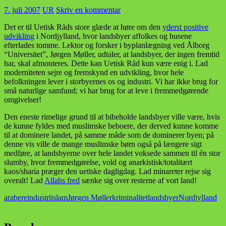
7. juli 2007
UR
Skriv en kommentar
Det er til Uetisk Råds store glæde at høre om den
yderst positive
udvikling
i Nordjylland, hvor landsbyer affolkes og husene
efterlades tomme. Lektor og forsker i byplanlægning ved Ålborg
“Universitet”, Jørgen Møller, udtaler, at landsbyer, der ingen fremtid
har, skal afmonteres. Dette kan Uetisk Råd kun være enig i. Lad
moderniteten sejre og fremskynd en udvikling, hvor hele
befolkningen lever i storbyernes os og industri. Vi har ikke brug for
små naturlige samfund; vi har brug for at leve i fremmedgørende
omgivelser!
Den eneste rimelige grund til at bibeholde landsbyer ville være, hvis
de kunne fyldes med muslimske beboere, der derved kunne komme
til at dominere landet, på samme måde som de dominerer byen; på
denne vis ville de mange muslimske børn også på længere sigt
medføre, at landsbyerne over hele landet voksede sammen til én stor
slumby, hvor fremmedgørelse, vold og anarkistisk/totalitært
kaos/sharia præger den uetiske dagligdag. Lad minareter rejse sig
overalt! Lad
Allahs fred
sænke sig over resterne af vort land!
arabere
industri
islam
Jørgen Møller
kriminalitet
landsbyer
Nordjylland