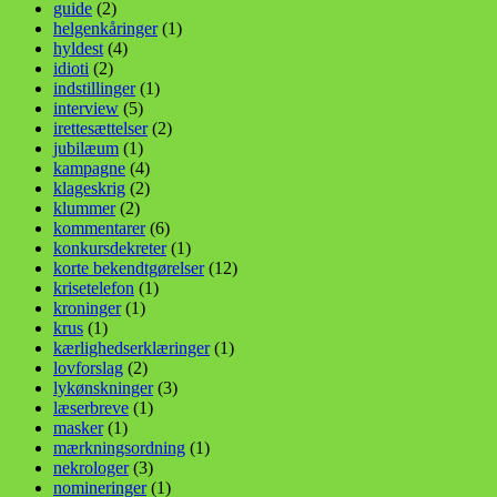
guide
(2)
helgenkåringer
(1)
hyldest
(4)
idioti
(2)
indstillinger
(1)
interview
(5)
irettesættelser
(2)
jubilæum
(1)
kampagne
(4)
klageskrig
(2)
klummer
(2)
kommentarer
(6)
konkursdekreter
(1)
korte bekendtgørelser
(12)
krisetelefon
(1)
kroninger
(1)
krus
(1)
kærlighedserklæringer
(1)
lovforslag
(2)
lykønskninger
(3)
læserbreve
(1)
masker
(1)
mærkningsordning
(1)
nekrologer
(3)
nomineringer
(1)