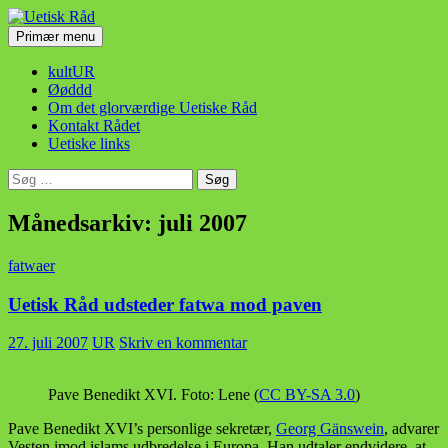
Hop
til
Søg
Primær menu
indhold
Uetisk Råd
kultUR
Øøddd
Om det glorværdige Uetiske Råd
Kontakt Rådet
Uetiske links
Søg
efter:
Månedsarkiv: juli 2007
fatwaer
Uetisk Råd udsteder fatwa mod paven
27. juli 2007
UR
Skriv en kommentar
Pave Benedikt XVI. Foto: Lene (
CC BY-SA 3.0
)
Pave Benedikt XVI’s personlige sekretær,
Georg Gänswein
, advarer
Vesten imod islams udbredelse i Europa. Han udtaler endvidere, at