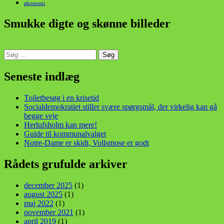
økonomi
Smukke digte og skønne billeder
Søg
efter:
din stemme i et sygt, sygt samfund!
Seneste indlæg
Toiletbesøg i en krisetid
Socialdemokratiet stiller svære spørgsmål, der virkelig kan gå
begge veje
Herlufsholm kan mere!
Guide til kommunalvalget
Notre-Dame er skidt, Vollsmose er godt
Rådets grufulde arkiver
december 2025
(1)
august 2025
(1)
maj 2022
(1)
november 2021
(1)
april 2019
(1)