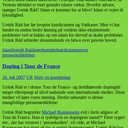
Vestens identitet er truet grundet islams vækst. Hvorfor advare,
spørger Uetisk Råd? Islam er kommet for at blive! Islam er vejen til
lyksalighed.
Uetisk Råd har før lovprist katolicismen og Vatikanet. Men vi har
fundet en endnu bedre løsning på verdens ikke-eksisterende
problemer ved at bakke op om islam for derved at skabe problemer.
Uetisk Råd udsteder desanledende en fatwa over pavens hoved.
islam
Joseph Ratzinger
kameler
katolicisme
paven
pressemeddelelser
Doping i Tour de France
26. juli 2007
UR
Skriv en kommentar
Uetisk Råd er i denne Tour de France- og dertilhørende dopingtid
meget efterspurgt af såvel nationale som internationale medier. Disse
medier vil høre vores mening. Derfor udsender vi denne
mangfoldige pressemeddelelse:
Uetisk Råd begræder
Michael Rasmussens
exit i årets udgave af
Tour de France. Han er tydeligvis en dopingens mand!* Flere rygter
mv., der har verseret i ‘pressekedlen’, vil vide, at Michael
Rasmussen har gjort alt for at undgå dopingkontrol. Uetisk Råd har