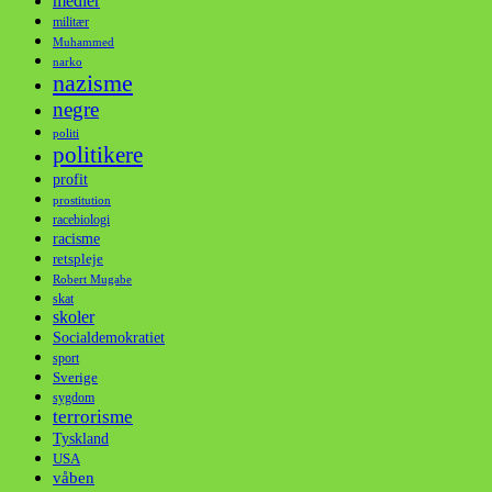
medier
militær
Muhammed
narko
nazisme
negre
politi
politikere
profit
prostitution
racebiologi
racisme
retspleje
Robert Mugabe
skat
skoler
Socialdemokratiet
sport
Sverige
sygdom
terrorisme
Tyskland
USA
våben