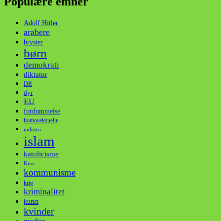
Populære emner
Adolf Hitler
arabere
bryster
børn
demokrati
diktatur
DR
dyr
EU
fordummelse
homoseksuelle
industri
islam
katolicisme
Kina
kommunisme
krig
kriminalitet
kunst
kvinder