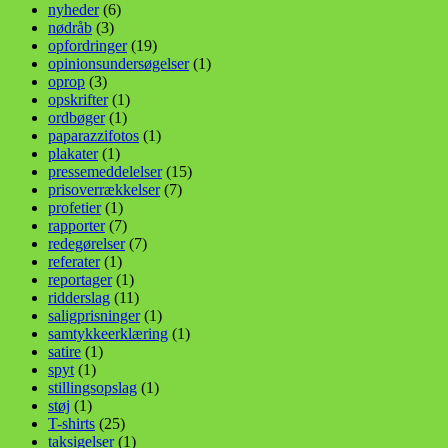
nyheder
(6)
nødråb
(3)
opfordringer
(19)
opinionsundersøgelser
(1)
oprop
(3)
opskrifter
(1)
ordbøger
(1)
paparazzifotos
(1)
plakater
(1)
pressemeddelelser
(15)
prisoverrækkelser
(7)
profetier
(1)
rapporter
(7)
redegørelser
(7)
referater
(1)
reportager
(1)
ridderslag
(11)
saligprisninger
(1)
samtykkeerklæring
(1)
satire
(1)
spyt
(1)
stillingsopslag
(1)
støj
(1)
T-shirts
(25)
taksigelser
(1)