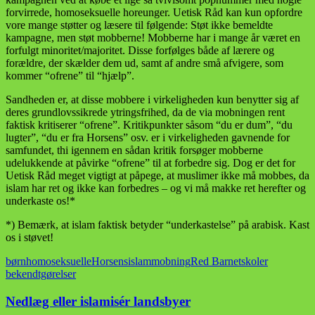
forvirrede, homoseksuelle horeunger. Uetisk Råd kan kun opfordre
vore mange støtter og læsere til følgende: Støt ikke bemeldte
kampagne, men støt mobberne! Mobberne har i mange år været en
forfulgt minoritet/majoritet. Disse forfølges både af lærere og
forældre, der skælder dem ud, samt af andre små afvigere, som
kommer “ofrene” til “hjælp”.
Sandheden er, at disse mobbere i virkeligheden kun benytter sig af
deres grundlovssikrede ytringsfrihed, da de via mobningen rent
faktisk kritiserer “ofrene”. Kritikpunkter såsom “du er dum”, “du
lugter”, “du er fra Horsens” osv. er i virkeligheden gavnende for
samfundet, thi igennem en sådan kritik forsøger mobberne
udelukkende at påvirke “ofrene” til at forbedre sig. Dog er det for
Uetisk Råd meget vigtigt at påpege, at muslimer ikke må mobbes, da
islam har ret og ikke kan forbedres – og vi må makke ret herefter og
underkaste os!*
*) Bemærk, at islam faktisk betyder “underkastelse” på arabisk. Kast
os i støvet!
børn
homoseksuelle
Horsens
islam
mobning
Red Barnet
skoler
bekendtgørelser
Nedlæg eller islamisér landsbyer