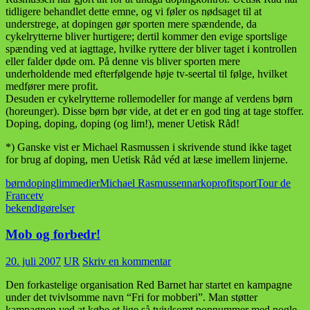
tidligere behandlet dette emne, og vi føler os nødsaget til at
understrege, at dopingen gør sporten mere spændende, da
cykelrytterne bliver hurtigere; dertil kommer den evige sportslige
spænding ved at iagttage, hvilke ryttere der bliver taget i kontrollen
eller falder døde om. På denne vis bliver sporten mere
underholdende med efterfølgende høje tv-seertal til følge, hvilket
medfører mere profit.
Desuden er cykelrytterne rollemodeller for mange af verdens børn
(horeunger). Disse børn bør vide, at det er en god ting at tage stoffer.
Doping, doping, doping (og lim!), mener Uetisk Råd!
*) Ganske vist er Michael Rasmussen i skrivende stund ikke taget
for brug af doping, men Uetisk Råd véd at læse imellem linjerne.
børn
doping
lim
medier
Michael Rasmussen
narko
profit
sport
Tour de
France
tv
bekendtgørelser
Mob og forbedr!
20. juli 2007
UR
Skriv en kommentar
Den forkastelige organisation Red Barnet har startet en kampagne
under det tvivlsomme navn “Fri for mobberi”. Man støtter
kampagnen ved at købe et lige så tvivlsomt popnummer med nogle