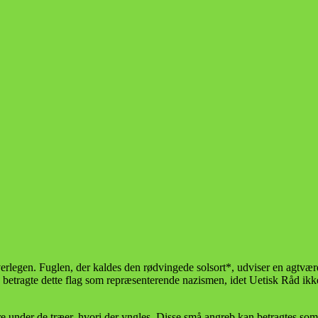
erlegen. Fuglen, der kaldes den rødvingede solsort*, udviser en agtværdi
etragte dette flag som repræsenterende nazismen, idet Uetisk Råd ikke b
 under de træer, hvori der yngles. Disse små angreb kan betragtes som 