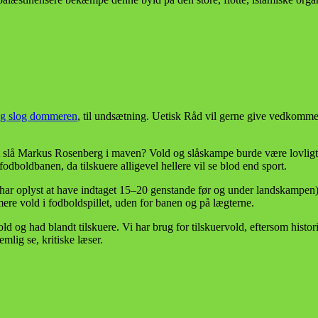
og slog dommeren
, til undsætning. Uetisk Råd vil gerne give vedkomme
t slå Markus Rosenberg i maven? Vold og slåskampe burde være lovligt i
fodboldbanen, da tilskuere alligevel hellere vil se blod end sport.
har oplyst at have indtaget 15–20 genstande før og under landskampen), 
e vold i fodboldspillet, uden for banen og på lægterne.
ld og had blandt tilskuere. Vi har brug for tilskuervold, eftersom histor
mlig se, kritiske læser.