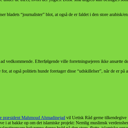
r bladets “journalister” blot, at også de er faldet i den store arabisk/e
 ad vedkommende. Efterfølgende ville forretningsejeren ikke ansætte de
r, at også politiets hunde foretager disse “udskillelser”, når de er på a
ske præsident Mahmoud Ahmadinejad
vil Uetisk Råd gerne tilkendegive v
itive i at bakke op om det islamiske projekt: Nemlig muslimsk verdens
g palæstinensere bekæmpe denne byld på den store, flotte, islamiske org