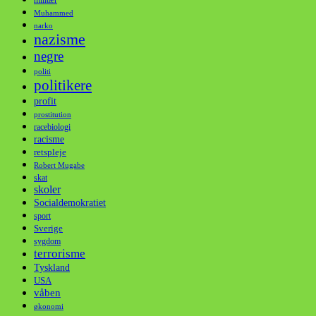
militær
Muhammed
narko
nazisme
negre
politi
politikere
profit
prostitution
racebiologi
racisme
retspleje
Robert Mugabe
skat
skoler
Socialdemokratiet
sport
Sverige
sygdom
terrorisme
Tyskland
USA
våben
økonomi