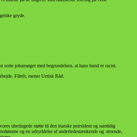
ngelske gryde.
n sorte jobansøger med begrundelsen, at hans hund er racist.
rbejde. Filtrér, mener Uetisk Råd.
ores ubetingede støtte til den iranske præsident og samtidig
herredømme og en udryddelse af anderledestænkende og -troende,
anisme.