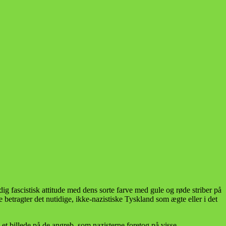
g fascistisk attitude med dens sorte farve med gule og røde striber på
etragter det nutidige, ikke-nazistiske Tyskland som ægte eller i det
et billede på de angreb, som nazisterne foretog på visse