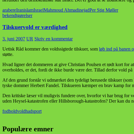
arabere
Iran
islam
Israel
Mahmoud Ahmadinejad
Per Stig Møller
bekendtgørelser
Tilskuervold er værdighed
3. juni 2007
UR
Skriv en kommentar
Uetisk Råd kommer den voldssigtede tilskuer, som
løb ind på banen 
støtte.
Hvad ligner det dommeren at give Christian Poulsen et rødt kort for a
overholdes, er det, fordi de ikke burde være der. Tillad derfor vold på 
Af den grund forstår vi udmærket den tydeligt berusede tilskuer (som 
tyske dommer Herbert Fandel. Tilskueren kæmper en brav kamp for mer
Den kritiske læser vil muligvis fundere over, hvorfor vi har brug for vo
uden Heysel-katastrofen eller Hillsborough-katastrofen? Der kan du ne
fodboldvold
had
sport
Populære emner