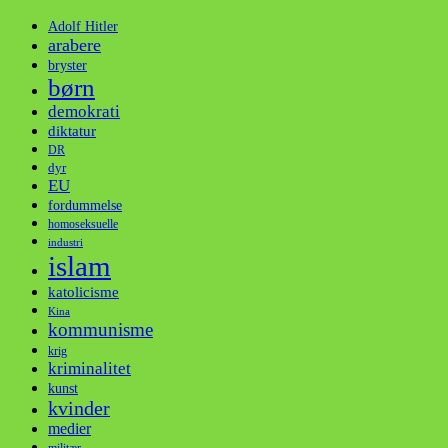
Adolf Hitler
arabere
bryster
børn
demokrati
diktatur
DR
dyr
EU
fordummelse
homoseksuelle
industri
islam
katolicisme
Kina
kommunisme
krig
kriminalitet
kunst
kvinder
medier