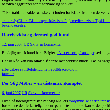
befolkningsgrupper for at forsvare sig selv etc.
*) Ekstrabladet kalder ganske vist fuglen for Blackbird, men derved vise
arabere
dyr
Ekstra Bladet
engelsk
fascisme
fugle
medier
nazisme
Tyskland
bekendtgørelser
Racebevidst og dermed god hund
12. juni 2007
UR
Skriv en kommentar
En dejlig uetisk hund har i Belgien
afvist en sort jobansøger
ved at gø
Uetisk Råd kan kun bifalde sådanne racebevidste hunde. Lad os sørge fo
arbejdsløse svin
Belgien
dyr
negre
politi
racebiologi
fatwaer
Per Stig Møller – en uislamisk skamplet
6. juni 2007
UR
Skriv en kommentar
Oven på udenrigsminister Per Stig Møllers
fordømmelse af den iran
fordømme den forkastelige udenrigsminister, der ikke kan se det pos
herunder den demokratiske stat Israel. Det er godt at se libanesere o