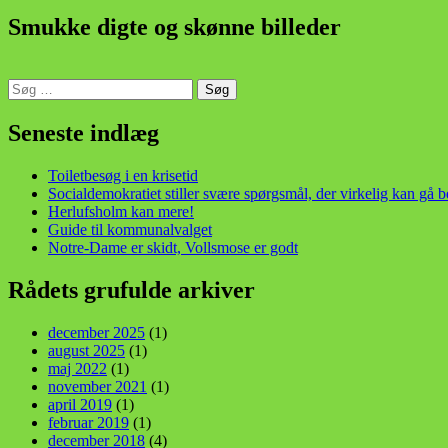
Smukke digte og skønne billeder
Søg
efter:
din stemme i et sygt, sygt samfund!
Seneste indlæg
Toiletbesøg i en krisetid
Socialdemokratiet stiller svære spørgsmål, der virkelig kan gå 
Herlufsholm kan mere!
Guide til kommunalvalget
Notre-Dame er skidt, Vollsmose er godt
Rådets grufulde arkiver
december 2025
(1)
august 2025
(1)
maj 2022
(1)
november 2021
(1)
april 2019
(1)
februar 2019
(1)
december 2018
(4)