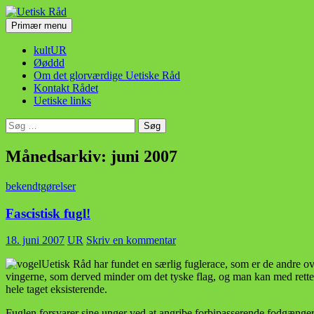
Hop
til
Søg
Primær menu
indhold
Uetisk Råd
kultUR
Øøddd
Om det glorværdige Uetiske Råd
Kontakt Rådet
Uetiske links
Søg
efter:
Månedsarkiv: juni 2007
bekendtgørelser
Fascistisk fugl!
18. juni 2007
UR
Skriv en kommentar
Uetisk Råd har fundet en særlig fuglerace, som er de andre ov
vingerne, som derved minder om det tyske flag, og man kan med rette b
hele taget eksisterende.
Fuglen forsvarer sine unger ved at angribe forbipasserende fodgængere