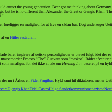
ould attract the young generation. Beer got me thinking about Germany 
ngs, but he is no different than Alexander the Great or Gengis Khan. Th
d.”
der foreligger en mulighed for at lave en sådan bar. Dog undersøger Ueti
 af en
Hitler-restaurant
.
lade barer inspirere af uetiske personligheder er blevet fulgt, idet der er
ske massemorder Ernesto “Che” Guevara som “maskot”. Rådet afventer n
 som temafigur, for slet ikke at tale om
Herning Inn
, baseret på en hyl
er der nu i Århus en
Fidel Frugtbar
. Hyld samt hil diktatoren, mener Uet
vara
Djengis Khan
Fidel Castro
Helge Sander
kommunisme
nazisme
Nord