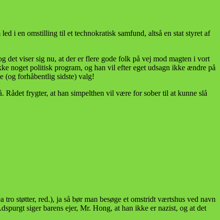
led i en omstilling til et technokratisk samfund, altså en stat styret af
g det viser sig nu, at der er flere gode folk på vej mod magten i vort
 ikke noget politisk program, og han vil efter eget udsagn ikke ændre på
 (og forhåbentlig sidste) valg!
Rådet frygter, at han simpelthen vil være for sober til at kunne slå
tro støtter, red.), ja så bør man besøge et omstridt værtshus ved navn
purgt siger barens ejer, Mr. Hong, at han ikke er nazist, og at det