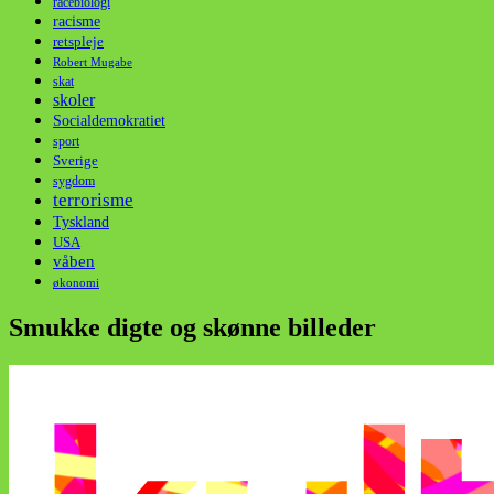
racebiologi
racisme
retspleje
Robert Mugabe
skat
skoler
Socialdemokratiet
sport
Sverige
sygdom
terrorisme
Tyskland
USA
våben
økonomi
Smukke digte og skønne billeder