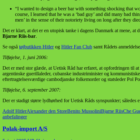
“I wanted to design a beer bar with something shocking that w
course, I learned that he was a ‘bad guy’ and did many bad thi
men’ in the sense of their notoriety living on long after they die
Det er klart, at det er en utopisk tanke i dagens Danmark at mene, at 
Bjarne Riis-bar
.
Se også
tøjbutikken Hitler
og
Hitler Fan Club
samt Rådets anmeldelse
Tilføjelse, 1. juni 2006:
Det er med stor glæde, at Uetisk Råd har erfaret, at opfordringen til at 
argentinske guerillaleder, cubanske industriminister og kommunisti
eftertragtelsesværdige cambodjanske folkemorder og statsleder Pol Pot
Tilføjelse, 6. september 2007:
Der er stadigt større lydhørhed for Uetisk Råds synspunkter; således 
Adolf Hitler
Alexander den Store
Benito Mussolini
Bjarne Riis
Che Gue
anbefalinger
Polak-import A/S