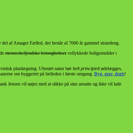
le del af Amager Fælled, der består af 7000 år gammel strandeng.
 de
menneskefjendske betonghettoer
vellykkede boligområder i
tivistisk planlægning. Uberørt natur bør
helt principielt
ødelægges,
lanerne om byggeriet på fælleden i første omgang.
Byg, grav, dræb
!
nk Jensen vil nøjes med at slikke på sine ansatte og ikke vil lade