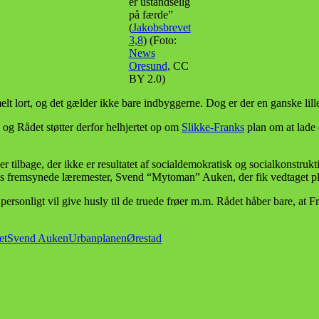
er ustandselig
på færde”
(
Jakobsbrevet
3,8
) (Foto:
News
Oresund
, CC
BY 2.0)
lt lort, og det gælder ikke bare indbyggerne. Dog er der en ganske lil
og Rådet støtter derfor helhjertet op om
Slikke-Franks
plan om at lade
er tilbage, der ikke er resultatet af socialdemokratisk og socialkonstruk
sens fremsynede læremester, Svend “Mytoman” Auken, der fik vedtaget p
rsonligt vil give husly til de truede frøer m.m. Rådet håber bare, at Fra
et
Svend Auken
Urbanplanen
Ørestad