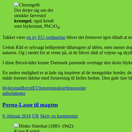
Det drejer sig om det
smukke farvestof
kromgul
, også kendt
som blykromat, PbCrO
.
4
Takket være
en ny EU-vedtagelse
bliver det fremover igen tilladt at 
Uetisk Råd er selvsagt helhjertede tilhængere af idéen, men mener dog
naturen. Og i stedet for at vente på, at de bliver slidt af vejene og sky
I disse Brexit-tider kunne Danmark passende overtage den dosis blykr
En anden mulighed er at lade sig inspirere af de mongolske horder, der
måde forenes lidelse med forurening til fælles bedste. Den gule fare b
blykromat
Brexit
EU
forurening
kræft
mongoler
anbefalinger
Porno-Lasse til magten
9. februar 2016
UR
Skriv en kommentar