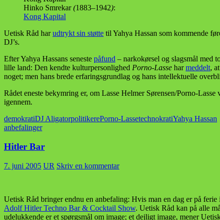
Hinko Smrekar
(
1883–1942
)
:
Kong Kapital
Uetisk Råd har
udtrykt sin støtte
til Yahya Hassan som kommende fører
DJ’s.
Efter Yahya Hassans seneste
påfund
– narkokørsel og slagsmål med told
lille land: Den kendte kulturpersonlighed
Porno-Lasse
har
meddelt
, a
noget; men hans brede erfaringsgrundlag og hans intellektuelle overbli
Rådet eneste bekymring er, om Lasse Helmer Sørensen/Porno-Lasse vil væ
igennem.
demokrati
DJ Aligator
politikere
Porno-Lasse
technokrati
Yahya Hassan
anbefalinger
Hitler Bar
7. juni 2005
UR
Skriv en kommentar
Uetisk Råd bringer endnu en anbefaling: Hvis man en dag er på ferie i
Adolf Hitler Techno Bar & Cocktail Show
. Uetisk Råd kan på alle må
udelukkende er et spørgsmål om image; et dejligt image, mener Uetis