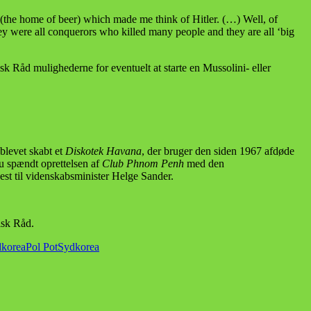
(the home of beer) which made me think of Hitler. (…) Well, of
ey were all conquerors who killed many people and they are all ‘big
sk Råd mulighederne for eventuelt at starte en Mussolini- eller
 blevet skabt et
Diskotek Havana
, der bruger den siden 1967 afdøde
u spændt oprettelsen af
Club Phnom Penh
med den
dest til videnskabsminister Helge Sander.
isk Råd.
korea
Pol Pot
Sydkorea