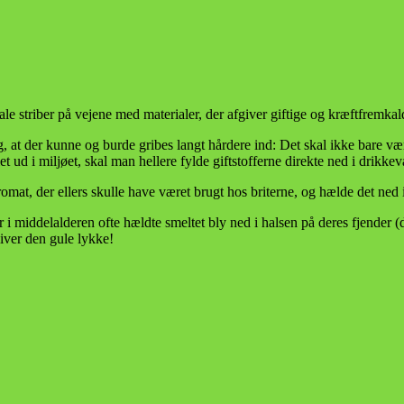
male striber på vejene med materialer, der afgiver giftige og kræftfremka
, at der kunne og burde gribes langt hårdere ind: Det skal ikke bare v
llet ud i miljøet, skal man hellere fylde giftstofferne direkte ned i drikk
omat, der ellers skulle have været brugt hos briterne, og hælde det ne
 i middelalderen ofte hældte smeltet bly ned i halsen på deres fjender (
liver den gule lykke!