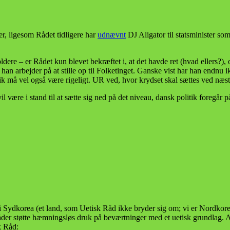
, ligesom Rådet tidligere har
udnævnt
DJ Aligator til statsminister som 
ere – er Rådet kun blevet bekræftet i, at det havde ret (hvad ellers?), o
t han arbejder på at stille op til Folketinget. Ganske vist har han endnu
k må vel også være rigeligt. UR ved, hvor krydset skal sættes ved næste
re i stand til at sætte sig ned på det niveau, dansk politik foregår på. 
 Sydkorea (et land, som Uetisk Råd ikke bryder sig om; vi er Nordkorea 
der støtte hæmningsløs druk på beværtninger med et uetisk grundlag. Ads
k Råd: