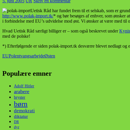
5. juni 2005
UR
Skriv en kommentar
Uetisk Råd har fundet frem til et selskab, som er grund
http://www.polak-import.tk/
* og bør besøges af enhver, som ønsker at
i forbindelse med EU’s udvidelse mod øst. Vi ønsker at være med til 
Hvad Uetisk Råd særligt billiger er – som også beskrevet under
Kynis
med de polske!
*) Efterfølgende er siden polak-import.tk desværre blevet nedlagt og er
EU
Polen
tvangsarbejde
Østen
Populære emner
Adolf Hitler
arabere
bryster
børn
demokrati
diktatur
DR
dyr