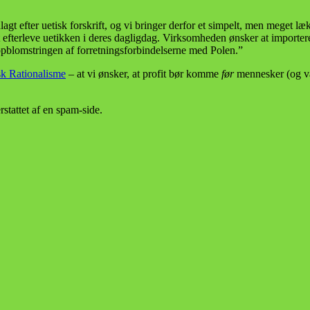
lagt efter uetisk forskrift, og vi bringer derfor et simpelt, men meget l
 efterleve uetikken i deres dagligdag. Virksomheden ønsker at importere 
opblomstringen af forretningsforbindelserne med Polen.”
k Rationalisme
– at vi ønsker, at profit bør komme
før
mennesker (og væ
stattet af en spam-side.