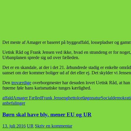
Det meste af Amager er baseret på byggeaffald, lossepladser og gamme
Uetisk Råd og Frank Jensen ved ikke, hvad en strandeng er for noget, 
Urbanplanen sprede sig ud over fælleden.
Det er en skandale, at der i det 21. århundrede stadig er enkelte områd
uanset om der kommer boliger ud af det eller ej. Det skylder vi Jen
Den
troværdige
overborgmester har desuden lovet Uetisk Råd, at han pe
frøerne føle hans karismatiske tunges kærlighed.
affald
Amager Fælled
Frank Jensen
ghetto
lort
løgn
natur
Socialdemokrati
anbefalinger
Børn skal have bly, mener EU og UR
13. juli 2016
UR
Skriv en kommentar