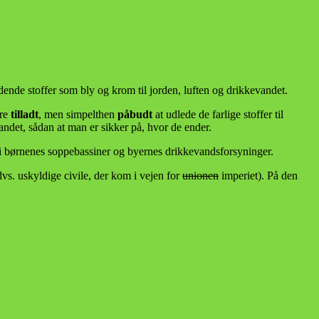
ldende stoffer som bly og krom til jorden, luften og drikkevandet.
ære
tilladt
, men simpelthen
påbudt
at udlede de farlige stoffer til
evandet, sådan at man er sikker på, hvor de ender.
d i børnenes soppebassiner og byernes drikkevandsforsyninger.
dvs. uskyldige civile, der kom i vejen for
unionen
imperiet). På den