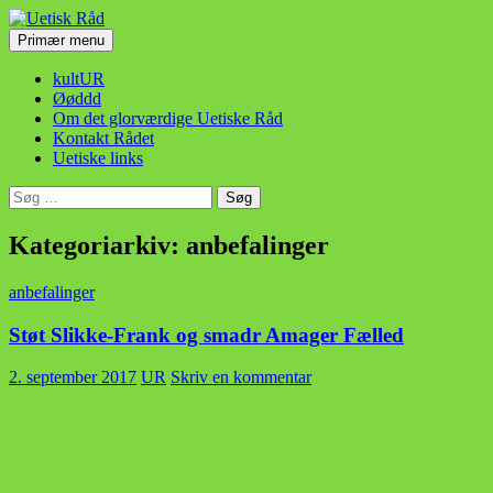
Hop
til
Søg
Primær menu
indhold
Uetisk Råd
kultUR
Øøddd
Om det glorværdige Uetiske Råd
Kontakt Rådet
Uetiske links
Søg
efter:
Kategoriarkiv: anbefalinger
anbefalinger
Støt Slikke-Frank og smadr Amager Fælled
2. september 2017
UR
Skriv en kommentar