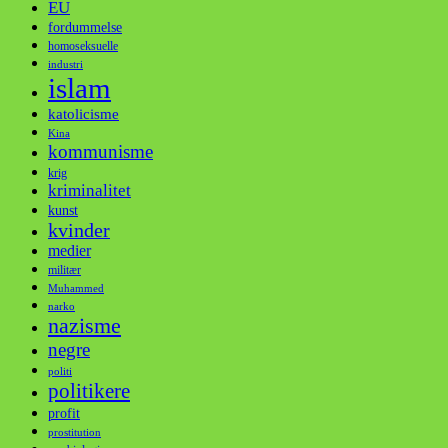
EU
fordummelse
homoseksuelle
industri
islam
katolicisme
Kina
kommunisme
krig
kriminalitet
kunst
kvinder
medier
militær
Muhammed
narko
nazisme
negre
politi
politikere
profit
prostitution