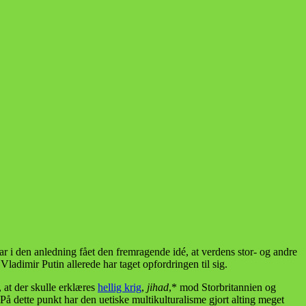
ar i den anledning fået den fremragende idé, at verdens stor- og andre
ladimir Putin allerede har taget opfordringen til sig.
 at der skulle erklæres
hellig krig
,
jihad
,* mod Storbritannien og
å dette punkt har den uetiske multikulturalisme gjort alting meget