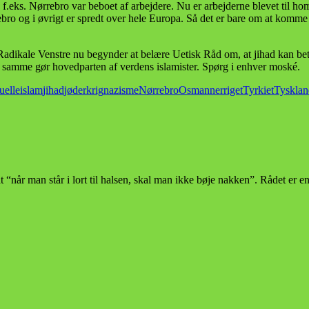
eks. Nørrebro var beboet af arbejdere. Nu er arbejderne blevet til homo
rrebro og i øvrigt er spredt over hele Europa. Så det er bare om at kom
kale Venstre nu begynder at belære Uetisk Råd om, at jihad kan betyde 
t samme gør hovedparten af verdens islamister. Spørg i enhver moské.
uelle
islam
jihad
jøder
krig
nazisme
Nørrebro
Osmannerriget
Tyrkiet
Tysklan
 at “når man står i lort til halsen, skal man ikke bøje nakken”. Rådet