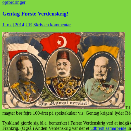
opfordringer
Gentag Første Verdenskrig!
1. maj 2014
UR
Skriv en kommentar
Til
magter bør fejre 100-året på spektakulær vis: Gentag krigen! lyder Råd
Tyskland gjorde sig bl.a. bemærket i Første Verdenskrig ved at indgå 
Frankrig. (Også i Anden Verdenskrig var der et
udbredt samarbejde
im