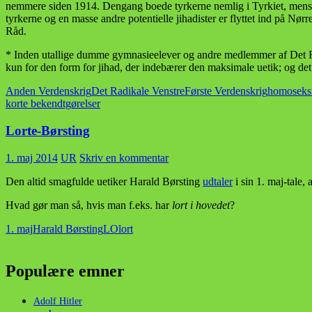
nemmere siden 1914. Dengang boede tyrkerne nemlig i Tyrkiet, mens f.
tyrkerne og en masse andre potentielle jihadister er flyttet ind på Nø
Råd.
* Inden utallige dumme gymnasieelever og andre medlemmer af Det Radi
kun for den form for jihad, der indebærer den maksimale uetik; og de
Anden Verdenskrig
Det Radikale Venstre
Første Verdenskrig
homoseks
korte bekendtgørelser
Lorte-Børsting
1. maj 2014
UR
Skriv en kommentar
Den altid smagfulde uetiker Harald Børsting
udtaler
i sin 1. maj-tale,
Hvad gør man så, hvis man f.eks. har
lort i hovedet
?
1. maj
Harald Børsting
LO
lort
Populære emner
Adolf Hitler