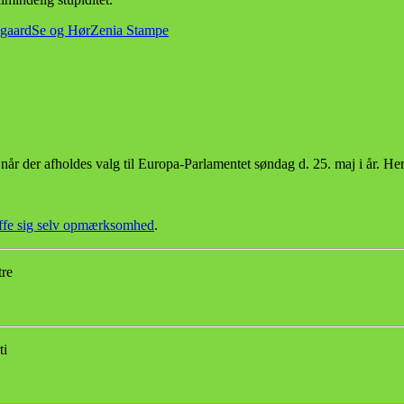
egaard
Se og Hør
Zenia Stampe
når der afholdes valg til Europa-Parlamentet søndag d. 25. maj i år. He
kaffe sig selv opmærksomhed
.
tre
ti