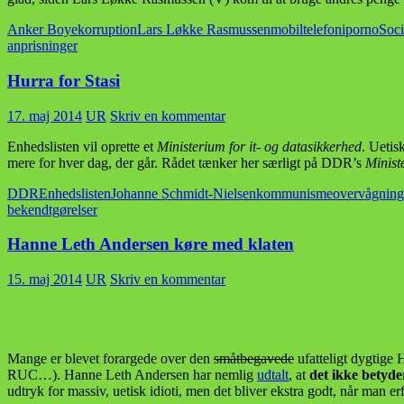
Anker Boye
korruption
Lars Løkke Rasmussen
mobiltelefoni
porno
Soci
anprisninger
Hurra for Stasi
17. maj 2014
UR
Skriv en kommentar
Enhedslisten vil oprette et
Ministerium for it- og datasikkerhed
. Uetis
mere for hver dag, der går. Rådet tænker her særligt på DDR’s
Minist
DDR
Enhedslisten
Johanne Schmidt-Nielsen
kommunisme
overvågning
bekendtgørelser
Hanne Leth Andersen køre med klaten
15. maj 2014
UR
Skriv en kommentar
Mange er blevet forargede over den
småtbegavede
ufatteligt dygtige 
RUC…). Hanne Leth Andersen har nemlig
udtalt
, at
det ikke betyde
udtryk for massiv, uetisk idioti, men det bliver ekstra godt, når man e