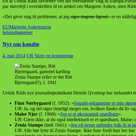
Én af Uetisk Råds favoritter ved det forestående valg til Europa-Parl
par stavefejl i overskriften til en artikel om Margrete Auken, men Råd
»Det giver mig tit problemer, at jeg
siger tingene ligeud
« er en utåleli
EU
Margrete Auken
sprog
bekendtgørelser
Nyt om kendte
4. maj 2014
UR
Skriv en kommentar
Zenia Stampe (eller er det Ritt
Bjerregaard?), f. 1941
Uetisk Råds nye journalistpraktikant Henrik Qvortrup har indsamlet
Finn Nørbygaard
(f. 1952): »
Squash-reklamerne er min størst
UR
: Ja, og det siger rimeligt meget om, hvilken fiasko dit liv o
Maise Njor
(f. 1968): »
Jeg er et økonomisk spædbarn
«.
UR
: Glem ikke, at du også intellektuelt er et spædbarn, Maise; o
Zenia Stampe
(født 1941): »
Jeg vil gerne opfordre folk til at
UR
: Alle bør lytte til Zenia Stampe. Ikke bare fordi hun her ha
enestående vis forener moralisme, kærlighed til islamismen og al