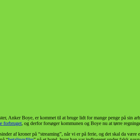
r, Anker Boye, er kommet til at bruge lidt for mange penge på sin arbe
e forbruget
, og derfor forsøger kommunen og Boye nu at tørre regnin
nder af kroner på “streaming”, når vi er på ferie, og det skal da være
på “
betalingsfilm
” på et hotel, hvor han var indlogeret under falsk navn