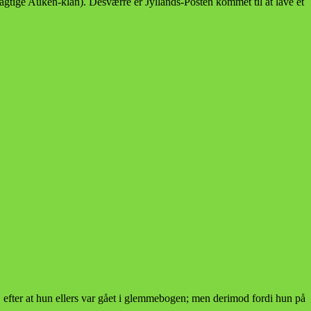
agtige Auken-klan). Desværre er Jyllands-Posten kommet til at lave et
er, efter at hun ellers var gået i glemmebogen; men derimod fordi hun på