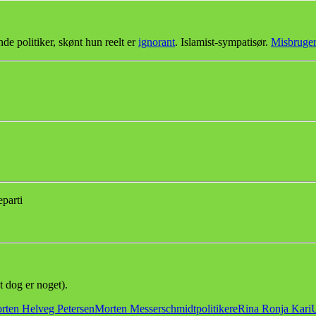
e politiker, skønt hun reelt er
ignorant
. Islamist-sympatisør.
Misbruger 
parti
 dog er noget).
rten Helveg Petersen
Morten Messerschmidt
politikere
Rina Ronja Kari