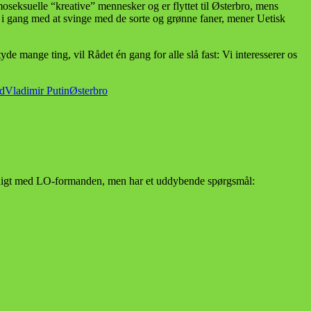
seksuelle “kreative” mennesker og er flyttet til Østerbro, mens
me i gang med at svinge med de sorte og grønne faner, mener Uetisk
mange ting, vil Rådet én gang for alle slå fast: Vi interesserer os
d
Vladimir Putin
Østerbro
 er enigt med LO-formanden, men har et uddybende spørgsmål: