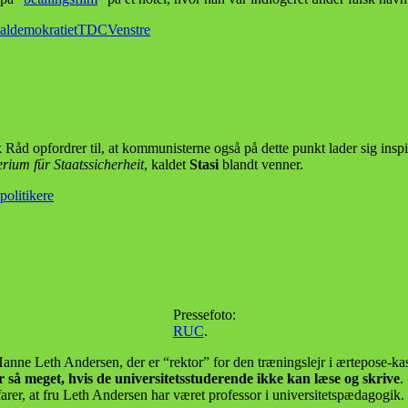
aldemokratiet
TDC
Venstre
k Råd opfordrer til, at kommunisterne også på dette punkt lader sig ins
erium für Staatssicherheit
, kaldet
Stasi
blandt venner.
politikere
Pressefoto:
RUC
.
Hanne Leth Andersen, der er “rektor” for den træningslejr i ærtepose-kast
r så meget, hvis de universitetsstuderende ikke kan læse og skrive
.
rfarer, at fru Leth Andersen har været professor i universitetspædagogik.