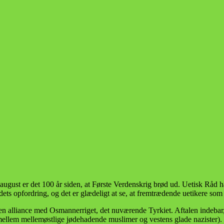
 august er det 100 år siden, at Første Verdenskrig brød ud. Uetisk Råd h
ets opfordring, og det er glædeligt at se, at fremtrædende uetikere som V
en alliance med Osmannerriget, det nuværende Tyrkiet. Aftalen indebar,
ellem mellemøstlige jødehadende muslimer og vestens glade nazister). P