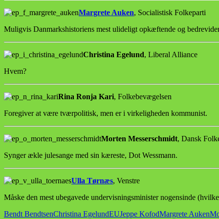
Margrete Auken
, Socialistisk Folkeparti
Muligvis Danmarkshistoriens mest ulideligt opkæftende og bedrevidend
Christina Egelund
, Liberal Alliance
Hvem?
Rina Ronja Kari
, Folkebevægelsen
Foregiver at være tværpolitisk, men er i virkeligheden kommunist.
Morten Messerschmidt
, Dansk Folke
Synger ækle julesange med sin kæreste, Dot Wessmann.
Ulla Tørnæs
, Venstre
Måske den mest ubegavede undervisningsminister nogensinde (hvilket
Bendt Bendtsen
Christina Egelund
EU
Jeppe Kofod
Margrete Auken
Mo