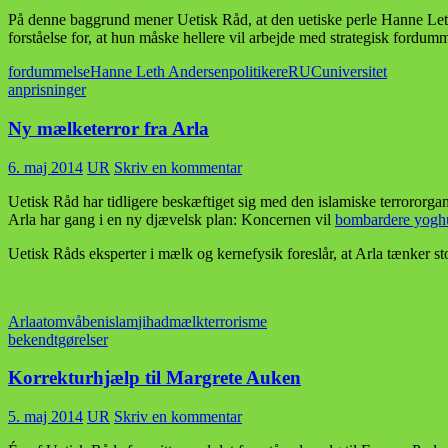
På denne baggrund mener Uetisk Råd, at den uetiske perle Hanne Leth 
forståelse for, at hun måske hellere vil arbejde med strategisk fordummel
fordummelse
Hanne Leth Andersen
politikere
RUC
universitet
anprisninger
Ny mælketerror fra Arla
6. maj 2014
UR
Skriv en kommentar
Uetisk Råd har tidligere beskæftiget sig med den islamiske terrororgani
Arla har gang i en ny djævelsk plan: Koncernen vil
bombardere yoghu
Uetisk Råds eksperter i mælk og kernefysik foreslår, at Arla tænker sto
Arla
atomvåben
islam
jihad
mælk
terrorisme
bekendtgørelser
Korrekturhjælp til Margrete Auken
5. maj 2014
UR
Skriv en kommentar