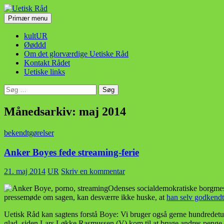
Hop
til
Søg
Primær menu
indhold
Uetisk Råd
kultUR
Øøddd
Om det glorværdige Uetiske Råd
Kontakt Rådet
Uetiske links
Søg
efter:
Månedsarkiv: maj 2014
bekendtgørelser
Anker Boyes fede streaming-ferie
21. maj 2014
UR
Skriv en kommentar
Odenses socialdemokratiske borgmeste
pressemøde om sagen, kan desværre ikke huske, at
han selv godkendt
Uetisk Råd kan sagtens forstå Boye: Vi bruger også gerne hundredetusi
glad, siden Lars Løkke Rasmussen (V) kom til at bruge andres penge 