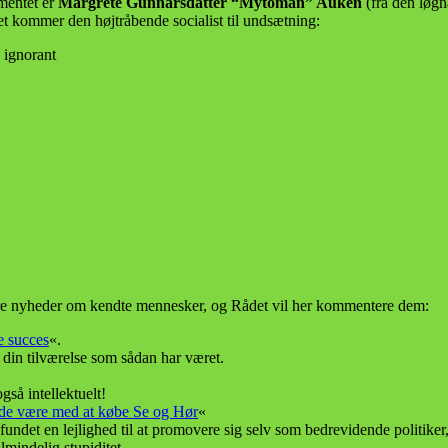
amentet er
Margrete Gunnarsdatter “Mytoman” Auken
(fra den løgn
et kommer den højtråbende socialist til undsætning:
g ignorant
 tre nyheder om kendte mennesker, og Rådet vil her kommentere dem:
e succes
«.
g din tilværelse som sådan har været.
gså intellektuelt!
 lade være med at købe Se og Hør
«
r fundet en lejlighed til at promovere sig selv som bedrevidende politik
mindelig stupiditet.