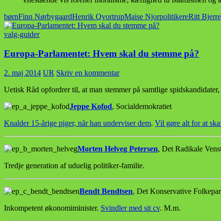
børn
Finn Nørbygaard
Henrik Qvortrup
Maise Njor
politikere
Ritt Bjerr
valg-guider
Europa-Parlamentet: Hvem skal du stemme på?
2. maj 2014
UR
Skriv en kommentar
Uetisk Råd opfordrer til, at man stemmer på samtlige spidskandidater, 
Jeppe Kofod
, Socialdemokratiet
Knalder 15-årige piger, når han underviser dem
.
Vil gøre alt for at s
Morten Helveg Petersen
, Det Radikale Vens
Tredje generation af uduelig politiker-familie.
Bendt Bendtsen
, Det Konservative Folkepar
Inkompetent økonomiminister.
Svindler med sit cv
. M.m.