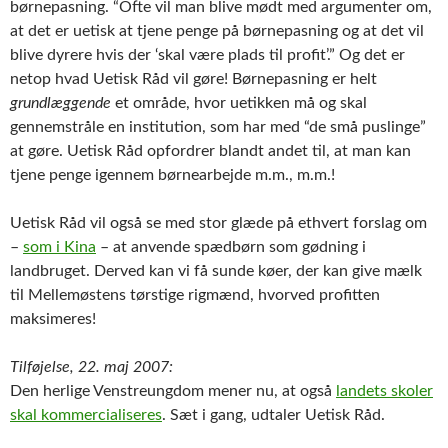
børnepasning. “Ofte vil man blive mødt med argumenter om,
at det er uetisk at tjene penge på børnepasning og at det vil
blive dyrere hvis der ‘skal være plads til profit’.” Og det er
netop hvad Uetisk Råd vil gøre! Børnepasning er helt
grundlæggende
et område, hvor uetikken må og skal
gennemstråle en institution, som har med “de små puslinge”
at gøre. Uetisk Råd opfordrer blandt andet til, at man kan
tjene penge igennem børnearbejde m.m., m.m.!
Uetisk Råd vil også se med stor glæde på ethvert forslag om
–
som i Kina
– at anvende spædbørn som gødning i
landbruget. Derved kan vi få sunde køer, der kan give mælk
til Mellemøstens tørstige rigmænd, hvorved profitten
maksimeres!
Tilføjelse, 22. maj 2007:
Den herlige Venstreungdom mener nu, at også
landets skoler
skal kommercialiseres
. Sæt i gang, udtaler Uetisk Råd.