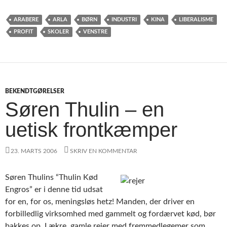
ARABERE
ARLA
BØRN
INDUSTRI
KINA
LIBERALISME
PROFIT
SKOLER
VENSTRE
BEKENDTGØRELSER
Søren Thulin – en
uetisk frontkæmper
23. MARTS 2006
SKRIV EN KOMMENTAR
Søren Thulins “Thulin Kød
Engros” er i denne tid udsat
for en, for os, meningsløs hetz! Manden, der driver en
forbilledlig virksomhed med gammelt og fordærvet kød, bør
bakkes op. Lækre, gamle rejer med fremmedlegemer som