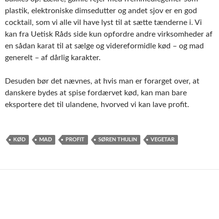
plastik, elektroniske dimsedutter og andet sjov er en god
cocktail, som vi alle vil have lyst til at sætte tænderne i. Vi
kan fra Uetisk Råds side kun opfordre andre virksomheder af
en sådan karat til at sælge og videreformidle kød – og mad
generelt – af dårlig karakter.
Desuden bør det nævnes, at hvis man er forarget over, at
danskere bydes at spise fordærvet kød, kan man bare
eksportere det til ulandene, hvorved vi kan lave profit.
KØD
MAD
PROFIT
SØREN THULIN
VEGETAR