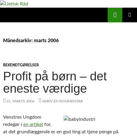
Hop
til
Søg
Uetisk Råd
indhold
PRIMÆ
MENU
Månedsarkiv: marts 2006
BEKENDTGØRELSER
Profit på børn – det
eneste værdige
31. MARTS 2006
SKRIV EN KOMMENTAR
Venstres Ungdom
redegør i
en artikel
for,
at det grundlæggende er en god ting at tjene penge på