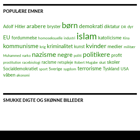
POPULÆRE EMNER
børn
arabere
demokrati
diktatur
Adolf Hitler
bryster
dyr
DR
islam
EU
fordummelse
katolicisme
homoseksuelle
industri
Kina
kvinder
kommunisme
kriminalitet
medier
kunst
krig
militær
nazisme
politikere
negre
profit
Muhammed
narko
politi
skoler
racisme
retspleje
racebiologi
prostitution
Robert Mugabe
skat
terrorisme
Socialdemokratiet
Sverige
Tyskland
USA
sport
sygdom
våben
økonomi
SMUKKE DIGTE OG SKØNNE BILLEDER