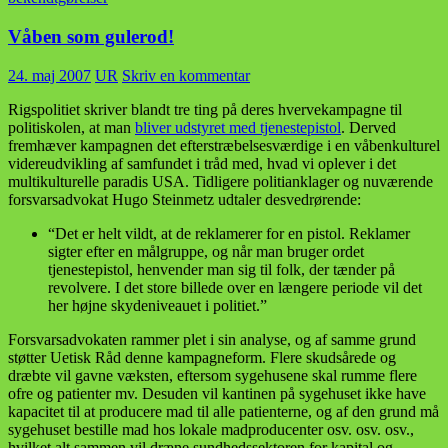
Våben som gulerod!
24. maj 2007
UR
Skriv en kommentar
Rigspolitiet skriver blandt tre ting på deres hvervekampagne til
politiskolen, at man
bliver udstyret med tjenestepistol
. Derved
fremhæver kampagnen det efterstræbelsesværdige i en våbenkulturel
videreudvikling af samfundet i tråd med, hvad vi oplever i det
multikulturelle paradis USA. Tidligere politianklager og nuværende
forsvarsadvokat Hugo Steinmetz udtaler desvedrørende:
“Det er helt vildt, at de reklamerer for en pistol. Reklamer
sigter efter en målgruppe, og når man bruger ordet
tjenestepistol, henvender man sig til folk, der tænder på
revolvere. I det store billede over en længere periode vil det
her højne skydeniveauet i politiet.”
Forsvarsadvokaten rammer plet i sin analyse, og af samme grund
støtter Uetisk Råd denne kampagneform. Flere skudsårede og
dræbte vil gavne væksten, eftersom sygehusene skal rumme flere
ofre og patienter mv. Desuden vil kantinen på sygehuset ikke have
kapacitet til at producere mad til alle patienterne, og af den grund må
sygehuset bestille mad hos lokale madproducenter osv. osv. osv.,
hvilket alt sammen vil dræne sundhedssektoren for kapital og