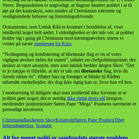
Street. Begrundelsen er angiveligt, at flagene hindrer politiet i at få
øje på det kasteskyts, som smides af Christianias tolerante og
venligtsindede beboere og forretningsdrivende.
Dokumenter, som Uetisk Råd er kommet i besiddelse af, viser
imidlertid noget helt andet. I virkeligheden er der tale om, at politiet
holder sig i gang på Christiania med træningsøvelser, imens vi
venter på næste
statsbesøg fra Kina
.
“Nedtagning og konfiskering af tibetanske flag er en af vores
vigtigste øvelser inden for etaten”, udtaler en chefpolitiinspektør, der
ønsker at være anonym, men som faktisk hedder Jørgen Skov. “Det
er jo næppe et tilfælde, at der er tale om
tibetanske
flag, hvis du
forstår sådan én”, tilføjer han og forsøger at blinke til Rådets
udsendte medarbejder, der dog ikke rigtig kan se, hvor han vil hen.
I modsætning til tidligere skal man imidlertid ikke forvente at se
politiet
gøre
noget; det er nemlig
ikke rigtig deres stil
længere,
medmindre justitsminister Søren Pape “Mega” Poulsens nærmeste er
personligt involveret.
Christiania
flag
Jørgen Skov
Kina
politi
Søren Pape Poulsen
Tibet
bekendtgørelser
,
Youtube
Alt for meget politi er samfundets største problem