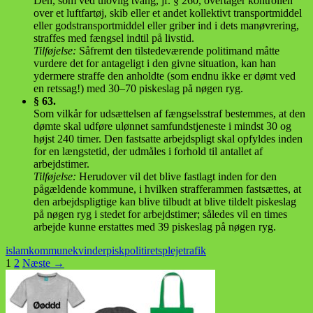
Den, som ved ulovlig tvang, jf. § 260, overtager kontrollen
over et luftfartøj, skib eller et andet kollektivt transportmiddel
eller godstransportmiddel eller griber ind i dets manøvrering,
straffes med fængsel indtil på livstid.
Tilføjelse:
Såfremt den tilstedeværende politimand måtte
vurdere det for antageligt i den givne situation, kan han
ydermere straffe den anholdte (som endnu ikke er dømt ved
en retssag!) med 30–70 piskeslag på nøgen ryg.
§ 63.
Som vilkår for udsættelsen af fængselsstraf bestemmes, at den
dømte skal udføre ulønnet samfundstjeneste i mindst 30 og
højst 240 timer. Den fastsatte arbejdspligt skal opfyldes inden
for en længstetid, der udmåles i forhold til antallet af
arbejdstimer.
Tilføjelse:
Herudover vil det blive fastlagt inden for den
pågældende kommune, i hvilken strafferammen fastsættes, at
den arbejdspligtige kan blive tilbudt at blive tildelt piskeslag
på nøgen ryg i stedet for arbejdstimer; således vil en times
arbejde kunne erstattes med 39 piskeslag på nøgen ryg.
islam
kommune
kvinder
pisk
politi
retspleje
trafik
Indlægsnavigation
1
2
Næste →