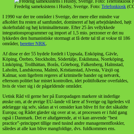
Fredelig sameksistens i Husby, Sverige. Foto:
Telefonkiosk
(CC
I 1990 var der tre områder i Sverige, der mere eller mindre var
afkoblet fra resten af samfundet, domineret af høj arbejdsløshed, højt
skolefrafald og høj kriminalitetsrate. Efter 25 års vellykkede
integrationsprogrammer og import af 1,5 mio. perzoner er det nu
lykkedes den humanistiske stormagt at få dette tal til at vokse til 186
områder,
beretter NRK
.
Af disse er der 55 bydele fordelt i Uppsala, Enköping, Gävle,
Köping, Örebro, Stockholm, Södertälje, Eskilstuna, Norrköping,
Linköping, Trollhättan, Borås, Göteborg, Falkenberg, Halmstad,
Laholm, Landskrona, Malmö, Kristianstad, Alvesta, Växjö og
Kalmar, som ligefrem regeres af kriminelle bander og netværk,
eftersom politiet har mistet kontrollen, idet politifolkene overfaldes,
hvis de viser sig i de pågældende områder.
Uetisk Råd vil gerne her på Europadagen markere sit inderlige
ønske om, at de øvrige EU-lande vil lære af Sverige og ligeledes vil
ødelægge sig selv, sådan at vi omsider kan blive fri for det såkaldte
Europa; og Rådet glæder sig over at se, at processen er i fuld gang
også i Danmark. Det er altafgørende, at vi kan anvende “best
practice”-princippet tillige med tusind andre managementfloskler,
således at alle kan blive mangfoldige, dvs. fuldkommen ens.