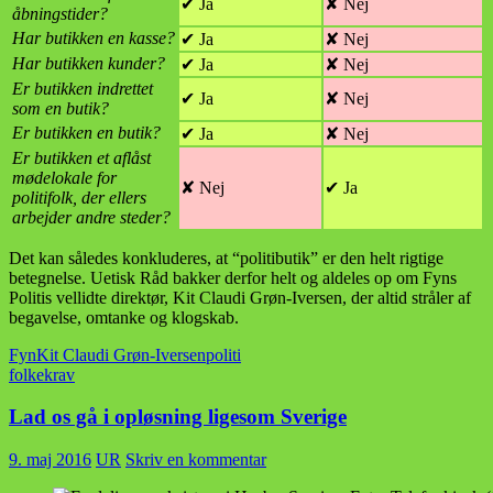
✔ Ja
✘ Nej
åbningstider?
Har butikken en kasse?
✔ Ja
✘ Nej
Har butikken kunder?
✔ Ja
✘ Nej
Er butikken indrettet
✔ Ja
✘ Nej
som en butik?
Er butikken en butik?
✔ Ja
✘ Nej
Er butikken et aflåst
mødelokale for
✘ Nej
✔ Ja
politifolk, der ellers
arbejder andre steder?
Det kan således konkluderes, at “politibutik” er den helt rigtige
betegnelse. Uetisk Råd bakker derfor helt og aldeles op om Fyns
Politis vellidte direktør, Kit Claudi Grøn-Iversen, der altid stråler af
begavelse, omtanke og klogskab.
Fyn
Kit Claudi Grøn-Iversen
politi
folkekrav
Lad os gå i opløsning ligesom Sverige
9. maj 2016
UR
Skriv en kommentar