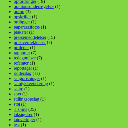
opfordringer
(19)
opinionsundersøgelser
(1)
oprop
(3)
opskrifter
(1)
ordbøger
(1)
paparazzifotos
(1)
plakater
(1)
pressemeddelelser
(15)
prisoverrækkelser
(7)
profetier
(1)
rapporter
(7)
redegørelser
(7)
referater
(1)
reportager
(1)
ridderslag
(11)
saligprisninger
(1)
samtykkeerklæring
(1)
satire
(1)
spyt
(1)
stillingsopslag
(1)
støj
(1)
T-shirts
(25)
taksigelser
(1)
tatoveringer
(1)
test
(1)