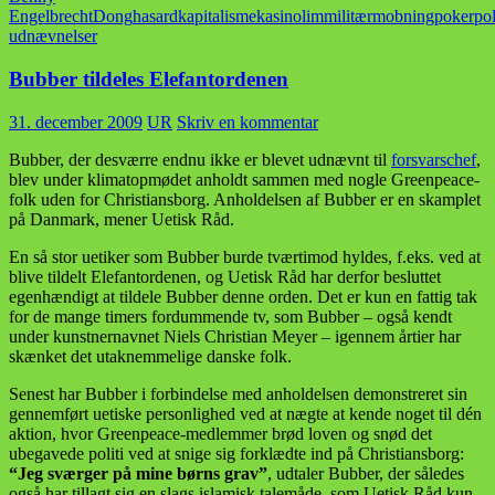
Engelbrecht
Dong
hasard
kapitalisme
kasino
lim
militær
mobning
poker
pol
udnævnelser
Bubber tildeles Elefantordenen
31. december 2009
UR
Skriv en kommentar
Bubber, der desværre endnu ikke er blevet udnævnt til
forsvarschef
,
blev under klimatopmødet anholdt sammen med nogle Greenpeace-
folk uden for Christiansborg. Anholdelsen af Bubber er en skamplet
på Danmark, mener Uetisk Råd.
En så stor uetiker som Bubber burde tværtimod hyldes, f.eks. ved at
blive tildelt Elefantordenen, og Uetisk Råd har derfor besluttet
egenhændigt at tildele Bubber denne orden. Det er kun en fattig tak
for de mange timers fordummende tv, som Bubber – også kendt
under kunstnernavnet Niels Christian Meyer – igennem årtier har
skænket det utaknemmelige danske folk.
Senest har Bubber i forbindelse med anholdelsen demonstreret sin
gennemført uetiske personlighed ved at nægte at kende noget til dén
aktion, hvor Greenpeace-medlemmer brød loven og snød det
ubegavede politi ved at snige sig forklædte ind på Christiansborg:
“Jeg sværger på mine børns grav”
, udtaler Bubber, der således
også har tillagt sig en slags islamisk talemåde, som Uetisk Råd kun