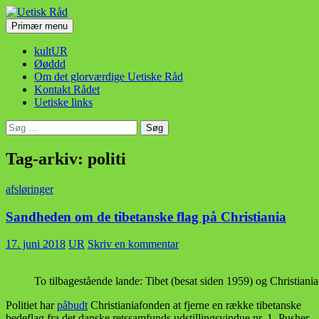
Hop
til
Søg
Primær menu
indhold
Uetisk Råd
kultUR
Øøddd
Om det glorværdige Uetiske Råd
Kontakt Rådet
Uetiske links
Søg
efter:
Tag-arkiv: politi
afsløringer
Sandheden om de tibetanske flag på Christiania
17. juni 2018
UR
Skriv en kommentar
To tilbagestående lande: Tibet (besat siden 1959) og Christiania
Politiet har
påbudt
Christianiafonden at fjerne en række tibetanske
bedeflag fra det danske retssamfunds udstillingsvindue nr. 1, Pusher