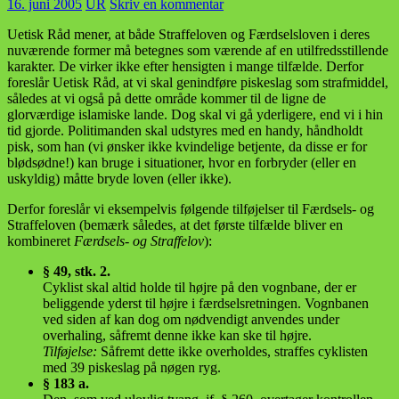
16. juni 2005
UR
Skriv en kommentar
Uetisk Råd mener, at både Straffeloven og Færdselsloven i deres
nuværende former må betegnes som værende af en utilfredsstillende
karakter. De virker ikke efter hensigten i mange tilfælde. Derfor
foreslår Uetisk Råd, at vi skal genindføre piskeslag som strafmiddel,
således at vi også på dette område kommer til de ligne de
glorværdige islamiske lande. Dog skal vi gå yderligere, end vi i hin
tid gjorde. Politimanden skal udstyres med en handy, håndholdt
pisk, som han (vi ønsker ikke kvindelige betjente, da disse er for
blødsødne!) kan bruge i situationer, hvor en forbryder (eller en
uskyldig) måtte bryde loven (eller ikke).
Derfor foreslår vi eksempelvis følgende tilføjelser til Færdsels- og
Straffeloven (bemærk således, at det første tilfælde bliver en
kombineret
Færdsels- og Straffelov
):
§ 49, stk. 2.
Cyklist skal altid holde til højre på den vognbane, der er
beliggende yderst til højre i færdselsretningen. Vognbanen
ved siden af kan dog om nødvendigt anvendes under
overhaling, såfremt denne ikke kan ske til højre.
Tilføjelse:
Såfremt dette ikke overholdes, straffes cyklisten
med 39 piskeslag på nøgen ryg.
§ 183 a.