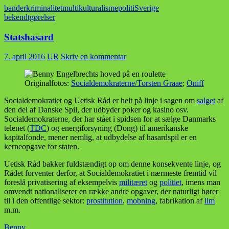
bander
kriminalitet
multikulturalisme
politi
Sverige
bekendtgørelser
Statshasard
7. april 2016
UR
Skriv en kommentar
Originalfotos:
Socialdemokraterne/Torsten Graae
;
Oniff
Socialdemokratiet og Uetisk Råd er helt på linje i sagen om
salget
af
den del af Danske Spil, der udbyder poker og kasino osv.
Socialdemokraterne, der har stået i spidsen for at sælge Danmarks
telenet (
TDC
) og energiforsyning (Dong) til amerikanske
kapitalfonde, mener nemlig, at udbydelse af hasardspil er en
kerneopgave for staten.
Uetisk Råd bakker fuldstændigt op om denne konsekvente linje, og
Rådet forventer derfor, at Socialdemokratiet i nærmeste fremtid vil
foreslå privatisering af eksempelvis
militæret
og
politiet
, imens man
omvendt nationaliserer en række andre opgaver, der naturligt hører
til i den offentlige sektor:
prostitution
,
mobning
, fabrikation af
lim
m.m.
Benny