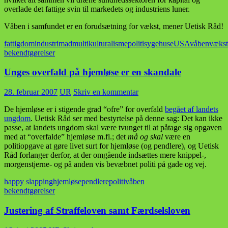
overlade det fattige svin til markedets og industriens luner.
Våben i samfundet er en forudsætning for vækst, mener Uetisk Råd!
fattigdom
industri
mad
multikulturalisme
politi
sygehuse
USA
våben
vækst
bekendtgørelser
Unges overfald på hjemløse er en skandale
28. februar 2007
UR
Skriv en kommentar
De hjemløse er i stigende grad “ofre” for overfald
begået af landets
ungdom
. Uetisk Råd ser med bestyrtelse på denne sag: Det kan ikke
passe, at landets ungdom skal være tvunget til at påtage sig opgaven
med at “overfalde” hjemløse m.fl.; det
må og skal
være en
politiopgave at gøre livet surt for hjemløse (og pendlere), og Uetisk
Råd forlanger derfor, at der omgående indsættes mere knippel-,
morgenstjerne- og på anden vis bevæbnet politi på gade og vej.
happy slapping
hjemløse
pendlere
politi
våben
bekendtgørelser
Justering af Straffeloven samt Færdselsloven