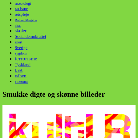
racebiologi
racisme
retspleje
Robert Mugabe
skat
skoler
Socialdemokratiet
sport
Sverige
sygdom
terrorisme
Tyskland
USA
våben
økonomi
Smukke digte og skønne billeder