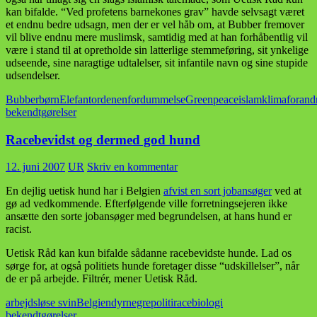
kan bifalde. “Ved profetens barnekones grav” havde selvsagt været
et endnu bedre udsagn, men der er vel håb om, at Bubber fremover
vil blive endnu mere muslimsk, samtidig med at han forhåbentlig vil
være i stand til at opretholde sin latterlige stemmeføring, sit ynkelige
udseende, sine naragtige udtalelser, sit infantile navn og sine stupide
udsendelser.
Bubber
børn
Elefantordenen
fordummelse
Greenpeace
islam
klimaforand
bekendtgørelser
Racebevidst og dermed god hund
12. juni 2007
UR
Skriv en kommentar
En dejlig uetisk hund har i Belgien
afvist en sort jobansøger
ved at
gø ad vedkommende. Efterfølgende ville forretningsejeren ikke
ansætte den sorte jobansøger med begrundelsen, at hans hund er
racist.
Uetisk Råd kan kun bifalde sådanne racebevidste hunde. Lad os
sørge for, at også politiets hunde foretager disse “udskillelser”, når
de er på arbejde. Filtrér, mener Uetisk Råd.
arbejdsløse svin
Belgien
dyr
negre
politi
racebiologi
bekendtgørelser