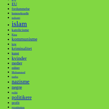
EU
fordummelse
homoseksuelle
industri
islam
katolicisme
Kina
kommunisme
krig
kriminalitet
kunst
kvinder
medier
militær
Muhammed
narko
nazisme
negre
politi
politikere
profit
prostitution