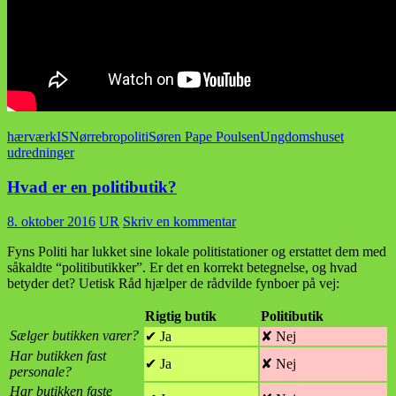
hærværk
IS
Nørrebro
politi
Søren Pape Poulsen
Ungdomshuset
udredninger
Hvad er en politibutik?
8. oktober 2016
UR
Skriv en kommentar
Fyns Politi har lukket sine lokale politistationer og erstattet dem med
såkaldte “politibutikker”. Er det en korrekt betegnelse, og hvad
betyder det? Uetisk Råd hjælper de rådvilde fynboer på vej:
Rigtig butik
Politibutik
Sælger butikken varer?
✔ Ja
✘ Nej
Har butikken fast
✔ Ja
✘ Nej
personale?
Har butikken faste