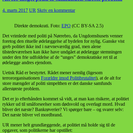
4. marts 2017
UR
Skriv en kommentar
Direkte demokrati. Foto:
EPO
(CC BY-SA 2.5)
Det vrimlede med politi på Nørrebro, da Ungdomshusets venner
foretog den rituelle ødelæggelse af bydelen for nylig. Ganske vist
greb politiet ikke ind i nævneværdig grad, men alene
tilstedeværelsen kan ikke have undgået at ødelægge stemningen
under den frie udfoldelse af de “unges” demokratiske ret til at
ødelægge andres ejendom.
Uetisk Råd er bestyrtet. Rådet mener nemlig (ligesom
terrororganisationen
Forældre imod Politibrutalitet
), at de alt for
store mængder af politi simpelthen er det danske samfunds
allerstørste problem.
Det er jo efterhånden kommet så vidt, at man kan risikere, at politiet
rykker ud til småforseelser som dødsvold og overlagt mord. Hvad
bliver det næste? Bankrøverier? Vi spørger bare – og svarer selv:
Det næste bliver vel mordbrand.
UR mener helt grundlæggende, at politiet må holde sig til de
opgaver, som politikerne har opstillet: