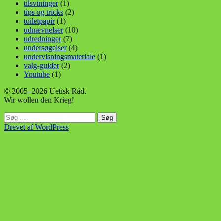
tilsvininger
(1)
tips og tricks
(2)
toiletpapir
(1)
udnævnelser
(10)
udredninger
(7)
undersøgelser
(4)
undervisningsmateriale
(1)
valg-guider
(2)
Youtube
(1)
© 2005–2026 Uetisk Råd.
Wir wollen den Krieg!
Søg
efter:
Drevet af WordPress