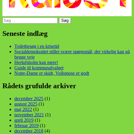
Søg
efter:
din stemme i et sygt, sygt samfund!
Seneste indlæg
Toiletbesøg i en krisetid
Socialdemokratiet stiller svære spørgsmål, der virkelig kan gå
begge veje
Herlufsholm kan mere!
Guide til kommunalvalget
Notre-Dame er skidt, Vollsmose er godt
Rådets grufulde arkiver
december 2025
(1)
august 2025
(1)
maj 2022
(1)
november 2021
(1)
april 2019
(1)
februar 2019
(1)
december 2018
(4)