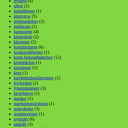
hyldest
(4)
idioti
(2)
indstillinger
(1)
interview
(5)
irettesættelser
(2)
jubilæum
(1)
kampagne
(4)
klageskrig
(2)
klummer
(2)
kommentarer
(6)
konkursdekreter
(1)
korte bekendtgørelser
(12)
krisetelefon
(1)
kroninger
(1)
krus
(1)
kærlighedserklæringer
(1)
lovforslag
(2)
lykønskninger
(3)
læserbreve
(1)
masker
(1)
mærkningsordning
(1)
nekrologer
(3)
nomineringer
(1)
nyheder
(6)
nødråb
(3)