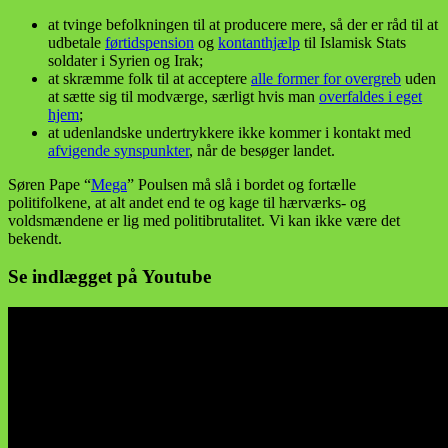
at tvinge befolkningen til at producere mere, så der er råd til at
udbetale
førtidspension
og
kontanthjælp
til Islamisk Stats
soldater i Syrien og Irak;
at skræmme folk til at acceptere
alle former for overgreb
uden
at sætte sig til modværge, særligt hvis man
overfaldes i eget
hjem
;
at udenlandske undertrykkere ikke kommer i kontakt med
afvigende synspunkter
, når de besøger landet.
Søren Pape “
Mega
” Poulsen må slå i bordet og fortælle
politifolkene, at alt andet end te og kage til hærværks- og
voldsmændene er lig med politibrutalitet. Vi kan ikke være det
bekendt.
Se indlægget på Youtube