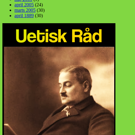
april 2005
(24)
marts 2005
(30)
april 1889
(30)