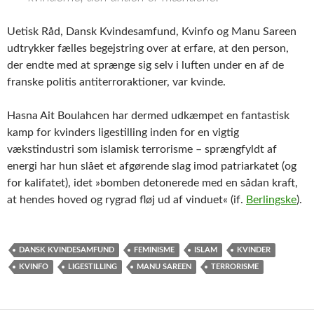
Uetisk Råd, Dansk Kvindesamfund, Kvinfo og Manu Sareen
udtrykker fælles begejstring over at erfare, at den person,
der endte med at sprænge sig selv i luften under en af de
franske politis antiterroraktioner, var kvinde.
Hasna Ait Boulahcen har dermed udkæmpet en fantastisk
kamp for kvinders ligestilling inden for en vigtig
vækstindustri som islamisk terrorisme – sprængfyldt af
energi har hun slået et afgørende slag imod patriarkatet (og
for kalifatet), idet »bomben detonerede med en sådan kraft,
at hendes hoved og rygrad fløj ud af vinduet« (if.
Berlingske
).
DANSK KVINDESAMFUND
FEMINISME
ISLAM
KVINDER
KVINFO
LIGESTILLING
MANU SAREEN
TERRORISME