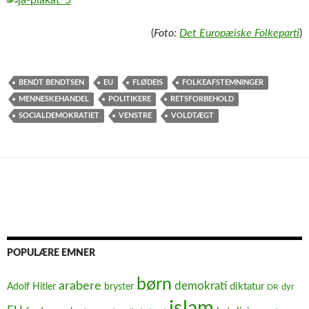
(
Foto:
Det Europæiske Folkeparti
)
BENDT BENDTSEN
EU
FLØDEIS
FOLKEAFSTEMNINGER
MENNESKEHANDEL
POLITIKERE
RETSFORBEHOLD
SOCIALDEMOKRATIET
VENSTRE
VOLDTÆGT
POPULÆRE EMNER
børn
arabere
demokrati
diktatur
Adolf Hitler
bryster
dyr
DR
islam