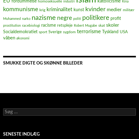
EU
fordummelse
katolicisme
homoseksuelle
industri
Kina
kvinder
kommunisme
kriminalitet
medier
kunst
krig
militær
nazisme
politikere
negre
profit
Muhammed
narko
politi
skoler
racisme
retspleje
racebiologi
prostitution
Robert Mugabe
skat
terrorisme
Socialdemokratiet
Sverige
Tyskland
USA
sport
sygdom
våben
økonomi
SMUKKE DIGTE OG SKØNNE BILLEDER
Søg
efter:
SENESTE INDLÆG