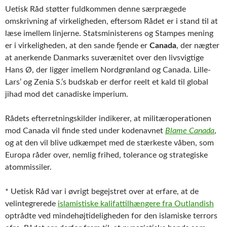
Uetisk Råd støtter fuldkommen denne særprægede
omskrivning af virkeligheden, eftersom Rådet er i stand til at
læse imellem linjerne. Statsministerens og Stampes mening
er i virkeligheden, at den sande fjende er
Canada
, der nægter
at anerkende Danmarks suverænitet over den livsvigtige
Hans Ø, der ligger imellem Nordgrønland og Canada. Lille-
Lars’ og Zenia S.’s budskab er derfor reelt et kald til global
jihad mod det canadiske imperium.
Rådets efterretningskilder indikerer, at militæroperationen
mod Canada vil finde sted under kodenavnet
Blame Canada
,
og at den vil blive udkæmpet med de stærkeste våben, som
Europa råder over, nemlig frihed, tolerance og strategiske
atommissiler.
* Uetisk Råd var i øvrigt begejstret over at erfare, at de
velintegrerede
islamistiske kalifattilhængere fra Outlandish
optrådte ved mindehøjtideligheden for den islamiske terrors