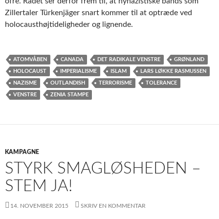
ofre. Rådet ser derfor frem til, at nynazistiske bands som
Zillertaler Türkenjäger snart kommer til at optræde ved
holocausthøjtideligheder og lignende.
ATOMVÅBEN
CANADA
DET RADIKALE VENSTRE
GRØNLAND
HOLOCAUST
IMPERIALISME
ISLAM
LARS LØKKE RASMUSSEN
NAZISME
OUTLANDISH
TERRORISME
TOLERANCE
VENSTRE
ZENIA STAMPE
KAMPAGNE
STYRK SMAGLØSHEDEN –
STEM JA!
14. NOVEMBER 2015
SKRIV EN KOMMENTAR