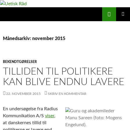
Hop
til
Søg
Uetisk Råd
indhold
PRIMÆ
MENU
Månedsarkiv: november 2015
BEKENDTGØRELSER
TILLIDEN TIL POLITIKERE
KAN BLIVE ENDNU LAVERE
22. NOVEMBER 2015
SKRIV EN KOMMENTAR
En undersøgelse fra Radius
Kommunikation A/S
viser
,
at danskernes tillid til
politikerne er lavere end