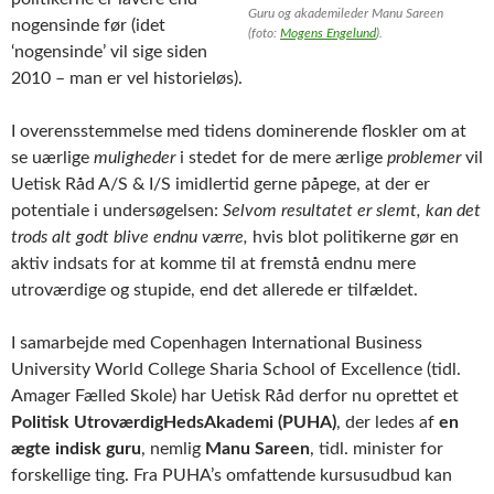
Guru og akademileder Manu Sareen
nogensinde før (idet
(foto:
Mogens Engelund
).
‘nogensinde’ vil sige siden
2010 – man er vel historieløs).
I overensstemmelse med tidens dominerende floskler om at
se uærlige
muligheder
i stedet for de mere ærlige
problemer
vil
Uetisk Råd A/S & I/S imidlertid gerne påpege, at der er
potentiale i undersøgelsen:
Selvom resultatet er slemt, kan det
trods alt godt blive endnu værre,
hvis blot politikerne gør en
aktiv indsats for at komme til at fremstå endnu mere
utroværdige og stupide, end det allerede er tilfældet.
I samarbejde med Copenhagen International Business
University World College Sharia School of Excellence (tidl.
Amager Fælled Skole) har Uetisk Råd derfor nu oprettet et
Politisk UtroværdigHedsAkademi (PUHA)
, der ledes af
en
ægte indisk guru
, nemlig
Manu Sareen
, tidl. minister for
forskellige ting. Fra PUHA’s omfattende kursusudbud kan