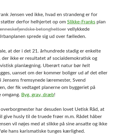
rank Jensen ved ikke, hvad en strandeng er for
 støtter derfor helhjertet op om
Slikke-Franks
plan
enneskefjendske betonghettoer
vellykkede
Urbanplanen sprede sig ud over fælleden.
le, at der i det 21. århundrede stadig er enkelte
 der ikke er resultatet af socialdemokratisk og
ivistisk planlægning. Uberørt natur bør
helt
ges, uanset om der kommer boliger ud af det eller
 vi Jensens fremsynede læremester, Svend
, der fik vedtaget planerne om byggeriet på
te omgang.
Byg, grav, dræb
!
overborgmester har desuden lovet Uetisk Råd, at
il give husly til de truede frøer m.m. Rådet håber
ensen vil nøjes med at slikke på sine ansatte og ikke
 føle hans karismatiske tunges kærlighed.