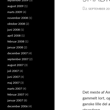
september 2009
(3)
august 2009
(1)
2. SEPTEMBER 20
marts 2009
(4)
november 2008
(1)
oktober 2008
(2)
juni 2008
(1)
april 2008
(1)
februar 2008
(1)
januar 2008
(2)
december 2007
(4)
september 2007
(2)
august 2007
(3)
juli 2007
(4)
juni 2007
(4)
maj 2007
(3)
marts 2007
(4)
Det meste af Am
februar 2007
(4)
gammelt lort, o
januar 2007
(8)
ganske lille del
december 2006
(4)
strandeng.