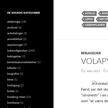
DE SMUKKE KATEGORIER
AFFALD
AMA
LØGN
NATU
afsløringer
(18)
URBANPLANEN
analyser
(6)
anbefalinger
(5)
anmeldelser
(2)
anprisninger
(7)
bekendtgørelser
(290)
BEKLAGELSER
beklagelser
(7)
VOLAP
beredskabsmeddelelser
(1)
billeder
(1)
2. MAJ 2017
S
biografier
(2)
bleer
(1)
bodsgang
(1)
Først var det s
bolde
(1)
“stronestr” i e
breaking news
(12)
som “at være den
brevkasse
(1)