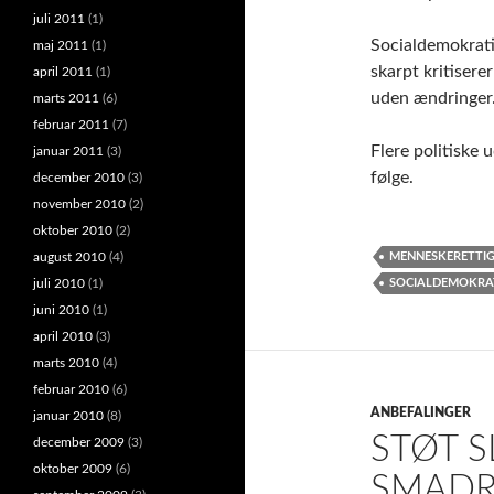
juli 2011
(1)
Socialdemokrati
maj 2011
(1)
skarpt kritisere
april 2011
(1)
uden ændringer
marts 2011
(6)
februar 2011
(7)
Flere politiske 
januar 2011
(3)
følge.
december 2010
(3)
november 2010
(2)
oktober 2010
(2)
august 2010
(4)
MENNESKERETTI
juli 2010
(1)
SOCIALDEMOKRA
juni 2010
(1)
april 2010
(3)
marts 2010
(4)
februar 2010
(6)
ANBEFALINGER
januar 2010
(8)
STØT S
december 2009
(3)
oktober 2009
(6)
SMADR