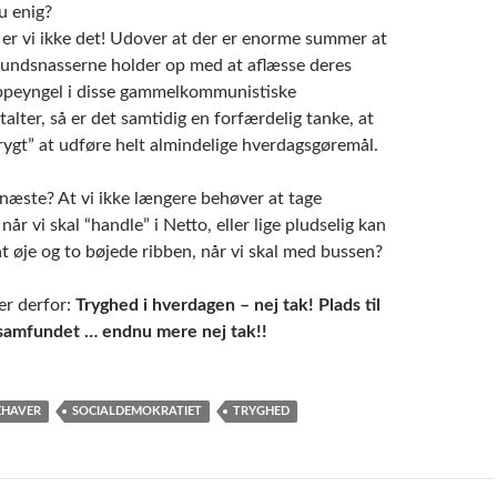
g er vi ikke det! Udover at der er enorme summer at
fundsnasserne holder op med at aflæsse deres
ppeyngel i disse gammelkommunistiske
lter, så er det samtidig en forfærdelig tanke, at
rygt” at udføre helt almindelige hverdagsgøremål.
 næste? At vi ikke længere behøver at tage
år vi skal “handle” i Netto, eller lige pludselig kan
t øje og to bøjede ribben, når vi skal med bussen?
er derfor:
Tryghed i hverdagen – nej tak! Plads til
 samfundet … endnu mere nej tak!!
EHAVER
SOCIALDEMOKRATIET
TRYGHED