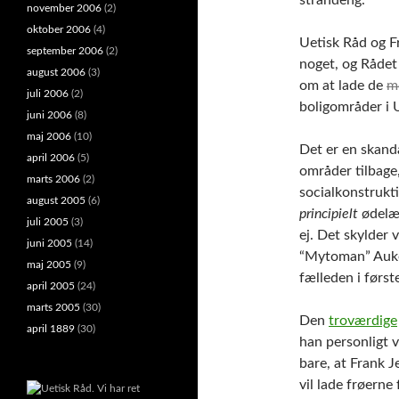
november 2006
(2)
oktober 2006
(4)
Uetisk Råd og F
september 2006
(2)
noget, og Rådet
august 2006
(3)
om at lade de
m
juli 2006
(2)
boligområder i 
juni 2006
(8)
maj 2006
(10)
Det er en skanda
april 2006
(5)
områder tilbage,
marts 2006
(2)
socialkonstrukt
august 2005
(6)
principielt
ødelæg
juli 2005
(3)
ej. Det skylder
juni 2005
(14)
“Mytoman” Auken
maj 2005
(9)
fælleden i førs
april 2005
(24)
marts 2005
(30)
Den
troværdige
april 1889
(30)
han personligt v
bare, at Frank J
vil lade frøerne