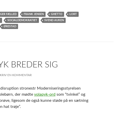
GER FÆLLED
FRANK JENSEN
GHETTO
LORT
R
SOCIALDEMOKRATIET
SVEND AUKEN
ØRESTAD
YK BREDER SIG
KRIV EN KOMMENTAR
kolebørn, der mødte
volapyk-ord
som “tvinkel” og
n prøve, ligesom de også kunne støde på en sætning
 hat trøje”.