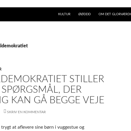
KULTUR
ØØDDD
OM DET GLORVÆRDIG
aldemokratiet
R
LDEMOKRATIET STILLER
 SPØRGSMÅL, DER
IG KAN GÅ BEGGE VEJE
SKRIV EN KOMMENTAR