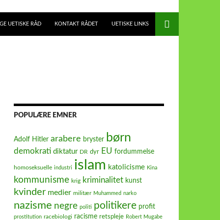
E UETISKE RÅD
KONTAKT RÅDET
UETISKE LINKS
POPULÆRE EMNER
børn
arabere
Adolf Hitler
bryster
demokrati
EU
diktatur
fordummelse
dyr
DR
islam
katolicisme
homoseksuelle
industri
Kina
kommunisme
kriminalitet
kunst
krig
kvinder
medier
militær
Muhammed
narko
nazisme
politikere
negre
profit
politi
racisme
retspleje
racebiologi
prostitution
Robert Mugabe