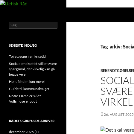
Hop
til
Søg
Uetisk Råd
indhold
Søg
din stemme i et sygt, sygt samfund!
efter:
SENESTE INDLÆG
Tag-arkiv: Soci
Toiletbesøg i en krisetid
Socialdemokratiet stiller svære
spørgsmål, der virkelig kan gå
BEKENDTGØRELSE
begge veje
SOCIA
Herlufsholm kan mere!
SVÆRE
Guide til kommunalvalget
Notre-Dame er skidt,
VIRKEL
Vollsmose er godt
26. AUGUST 2025
RÅDETS GRUFULDE ARKIVER
december 2025
(1)