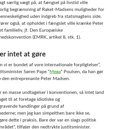
gt særlig vægt på, at fængsel på livstid ville
orlig begrænsning af Raket-Madsens muligheder for
menneskelighed uden indgreb fra statsmagtens side.
ører også, at opholdet i fængslet ville krænke Peter
et familieliv, jf. Den Europæiske
edskonvention (EMRK, artikel 8, stk. 1).
er intet at gøre
n vi er bundet af vore internationale forpligtelser”,
stitsminister Søren Pape “
Mega
” Poulsen, da han gør
ade den entreprenante Peter Madsen.
r en masse undtagelser i konventionen, så intet land
get til at foretage idiotiske og
ravende handlinger på grund af
ederne; men jeg kan simpelthen bare ikke se,
øre dette i praksis. Bare der var en slags politisk
mrådet”, tilføjer den nedtrykte justitsminister.