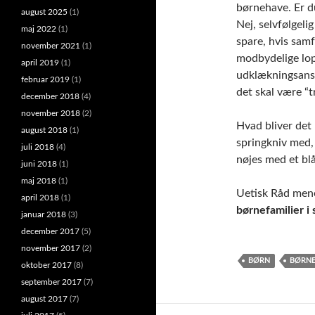
august 2025
(1)
Nej, selvfølgeli
maj 2022
(1)
spare, hvis sam
november 2021
(1)
modbydelige lo
april 2019
(1)
udklækningsansta
februar 2019
(1)
det skal være “t
december 2018
(4)
november 2018
(2)
Hvad bliver det
august 2018
(1)
springkniv med, n
juli 2018
(4)
nøjes med et blå
juni 2018
(1)
maj 2018
(1)
Uetisk Råd men
april 2018
(1)
børnefamilier i
januar 2018
(3)
december 2017
(5)
november 2017
(2)
BØRN
BØRN
oktober 2017
(8)
september 2017
(7)
august 2017
(7)