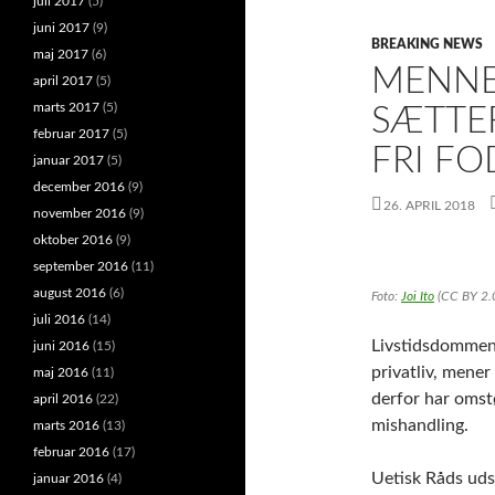
juli 2017
(5)
juni 2017
(9)
BREAKING NEWS
maj 2017
(6)
MENNE
april 2017
(5)
marts 2017
(5)
SÆTTE
februar 2017
(5)
FRI FO
januar 2017
(5)
december 2016
(9)
26. APRIL 2018
november 2016
(9)
oktober 2016
(9)
september 2016
(11)
august 2016
(6)
Foto:
Joi Ito
(CC BY 2.
juli 2016
(14)
Livstidsdommen 
juni 2016
(15)
privatliv, men
maj 2016
(11)
derfor har omst
april 2016
(22)
mishandling.
marts 2016
(13)
februar 2016
(17)
Uetisk Råds uds
januar 2016
(4)