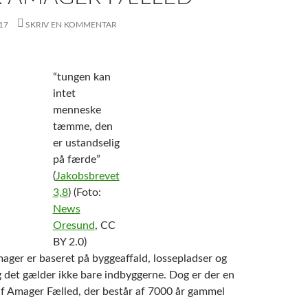
17
SKRIV EN KOMMENTAR
“tungen kan
intet
menneske
tæmme, den
er ustandselig
på færde”
(
Jakobsbrevet
3,8
) (Foto:
News
Oresund
, CC
BY 2.0)
ager er baseret på byggeaffald, lossepladser og
g det gælder ikke bare indbyggerne. Dog er der en
 af Amager Fælled, der består af 7000 år gammel