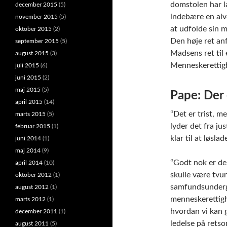
domstolen har la
december 2015
(5)
indebære en alv
november 2015
(5)
at udfolde sin 
oktober 2015
(2)
Den høje ret anf
september 2015
(5)
Madsens ret til 
august 2015
(3)
Menneskerettigh
juli 2015
(6)
juni 2015
(2)
maj 2015
(5)
Pape: Der 
april 2015
(14)
“Det er trist, me
marts 2015
(5)
lyder det fra ju
februar 2015
(1)
klar til at løsl
juni 2014
(1)
maj 2014
(9)
“Godt nok er de
april 2014
(10)
skulle være tvun
oktober 2012
(1)
samfundsunderg
august 2012
(1)
menneskerettigh
marts 2012
(1)
hvordan vi kan g
december 2011
(1)
ledelse på retso
august 2011
(5)