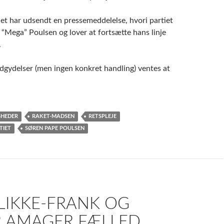
et har udsendt en pressemeddelelse, hvori partiet
r “Mega” Poulsen og lover at fortsætte hans linje
.
udgydelser (men ingen konkret handling) ventes at
GHEDER
RAKET-MADSEN
RETSPLEJE
TIET
SØREN PAPE POULSEN
LIKKE-FRANK OG
 AMAGER FÆLLED