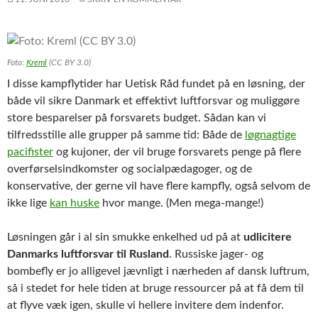
Foto:
Kreml
(CC BY 3.0)
I disse kampflytider har Uetisk Råd fundet på en løsning, der
både vil sikre Danmark et effektivt luftforsvar og muliggøre
store besparelser på forsvarets budget. Sådan kan vi
tilfredsstille alle grupper på samme tid: Både de
løgnagtige
pacifister
og kujoner, der vil bruge forsvarets penge på flere
overførselsindkomster og socialpædagoger, og de
konservative, der gerne vil have flere kampfly, også selvom de
ikke lige
kan huske
hvor mange. (Men mega-mange!)
Løsningen går i al sin smukke enkelhed ud på at
udlicitere
Danmarks luftforsvar til Rusland
. Russiske jager- og
bombefly er jo alligevel jævnligt i nærheden af dansk luftrum,
så i stedet for hele tiden at bruge ressourcer på at få dem til
at flyve væk igen, skulle vi hellere invitere dem indenfor.