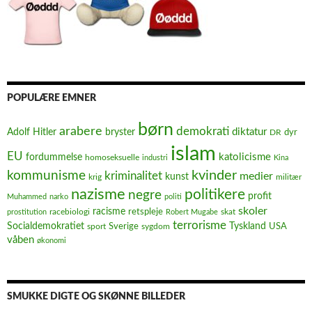
POPULÆRE EMNER
børn
arabere
demokrati
diktatur
Adolf Hitler
bryster
dyr
DR
islam
EU
fordummelse
katolicisme
homoseksuelle
industri
Kina
kvinder
kommunisme
kriminalitet
medier
kunst
krig
militær
nazisme
politikere
negre
profit
Muhammed
narko
politi
skoler
racisme
retspleje
racebiologi
prostitution
Robert Mugabe
skat
terrorisme
Socialdemokratiet
Sverige
Tyskland
USA
sport
sygdom
våben
økonomi
SMUKKE DIGTE OG SKØNNE BILLEDER