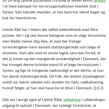
En 24-årig tyrkisk pizzamand fra Ishøj er blevet kendt
skyldig
i at have kæmpet for terrororganisationen Islamisk Stat i
Syrien. Selv hævder manden, at han bare har været bager og
kok for islamisterne.
Uetisk Råd har i tidens løb stiftet bekendtskab med flere
pizzaer, der i sig selv kunne betegnes som en slags terrorisme,
men Rådet mener dog ikke, at man bør fratage
syrienskrigeren hans danske statsborgerskab som følge af
dommen. Som alle med en smule logisk sans kan forstå, er
det jo tonen og den manglende anstændighed i Danmark, der
har tvunget denne tyrkiske mand til at bage terrorpizzaer i
Syrien, og lige så tvingende nødvendigt er det derfor, at han
har dansk statsborgerskab. De folk, der ønsker pizzabageren
smidt ud, bærer således selv skylden for hans radikalisering,
hvoraf følger, at han skal have lov at blive i Danmark.
Q.E.D.
Det ses i øvrigt også af Uetisk Råds
vejledning
i udlændinges
adgang til ophold i Danmark, der tydeligt foreskriver, at