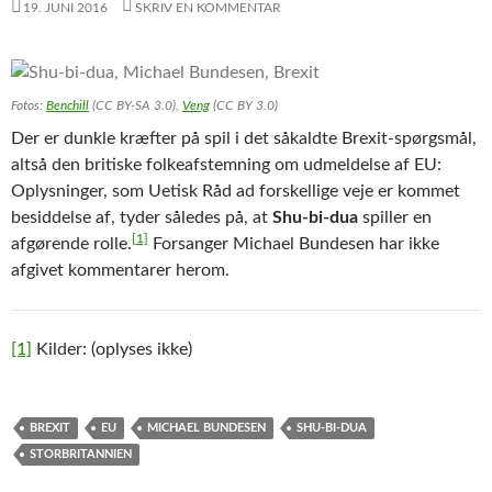
19. JUNI 2016
SKRIV EN KOMMENTAR
Fotos:
Benchill
(CC BY-SA 3.0),
Veng
(CC BY 3.0)
Der er dunkle kræfter på spil i det såkaldte Brexit-spørgsmål,
altså den britiske folkeafstemning om udmeldelse af EU:
Oplysninger, som Uetisk Råd ad forskellige veje er kommet
besiddelse af, tyder således på, at
Shu-bi-dua
spiller en
[1]
afgørende rolle.
Forsanger Michael Bundesen har ikke
afgivet kommentarer herom.
[1]
Kilder: (oplyses ikke)
BREXIT
EU
MICHAEL BUNDESEN
SHU-BI-DUA
STORBRITANNIEN