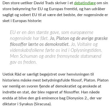
Den store uetiker David Trads skriver i et
debatindlæg
om sin
store bekymring for EU og Europas fremtid, og han udråber
sagligt og sobert EU til at være det bedste, der nogensinde er
sket i Europas historie:
EU er en den største gave, som europæerne
nogensinde har fået.
Jo, Platon og de øvrige græske
filosoffer lærte os demokratiet.
Jo, Voltaire og
videnskabsfolkene førte os ind i Oplysningstiden.
Men Schuman og andre fremsynede statsmænd
gav os freden.
Uetisk Råd er særligt begejstret over henvisningen til
historiens måske mest betydningsfulde filosof, Platon. Platon
var nemlig en svoren fjende af demokratiet og ønskede at
indrette en stat, der blev regeret af filosoffer. Han nåede
endda at blive den grå eminence bag Dionysios 2., der var
diktator i Syrakus (Siracusa).