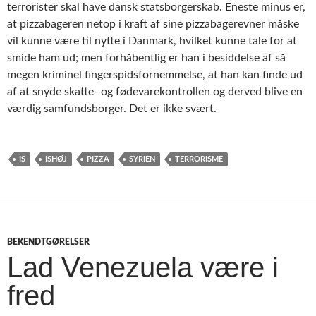
terrorister skal have dansk statsborgerskab. Eneste minus er,
at pizzabageren netop i kraft af sine pizzabagerevner måske
vil kunne være til nytte i Danmark, hvilket kunne tale for at
smide ham ud; men forhåbentlig er han i besiddelse af så
megen kriminel fingerspidsfornemmelse, at han kan finde ud
af at snyde skatte- og fødevarekontrollen og derved blive en
værdig samfundsborger. Det er ikke svært.
IS
ISHØJ
PIZZA
SYRIEN
TERRORISME
BEKENDTGØRELSER
Lad Venezuela være i
fred