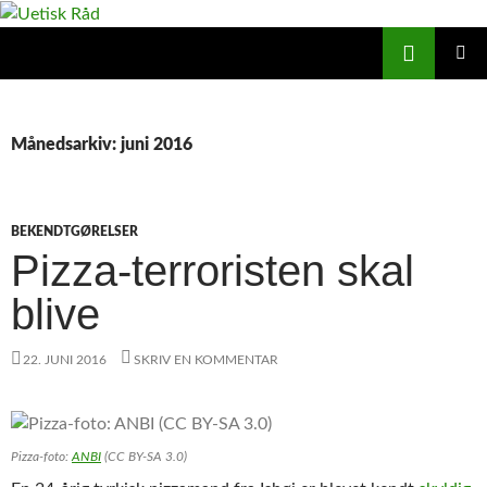
Hop
til
Søg
Uetisk Råd
indhold
PRIMÆ
MENU
Månedsarkiv: juni 2016
BEKENDTGØRELSER
Pizza-terroristen skal
blive
22. JUNI 2016
SKRIV EN KOMMENTAR
Pizza-foto:
ANBI
(CC BY-SA 3.0)