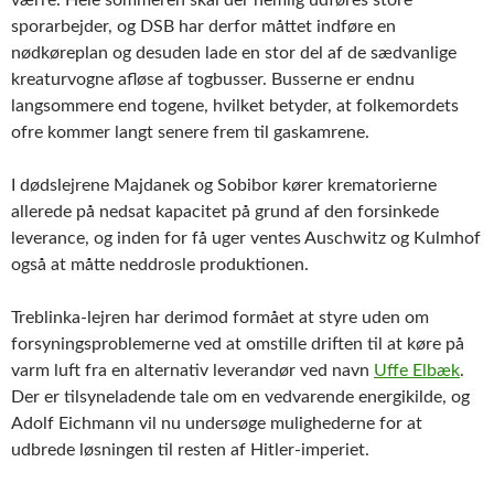
sporarbejder, og DSB har derfor måttet indføre en
nødkøreplan og desuden lade en stor del af de sædvanlige
kreaturvogne afløse af togbusser. Busserne er endnu
langsommere end togene, hvilket betyder, at folkemordets
ofre kommer langt senere frem til gaskamrene.
I dødslejrene Majdanek og Sobibor kører krematorierne
allerede på nedsat kapacitet på grund af den forsinkede
leverance, og inden for få uger ventes Auschwitz og Kulmhof
også at måtte neddrosle produktionen.
Treblinka-lejren har derimod formået at styre uden om
forsyningsproblemerne ved at omstille driften til at køre på
varm luft fra en alternativ leverandør ved navn
Uffe Elbæk
.
Der er tilsyneladende tale om en vedvarende energikilde, og
Adolf Eichmann vil nu undersøge mulighederne for at
udbrede løsningen til resten af Hitler-imperiet.