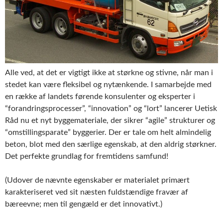
Alle ved, at det er vigtigt ikke at størkne og stivne, når man i
stedet kan være fleksibel og nytænkende. I samarbejde med
en række af landets førende konsulenter og eksperter i
“forandringsprocesser”, “innovation” og “lort” lancerer Uetisk
Råd nu et nyt byggemateriale, der sikrer “agile” strukturer og
“omstillingsparate” byggerier. Der er tale om helt almindelig
beton, blot med den særlige egenskab, at den aldrig størkner.
Det perfekte grundlag for fremtidens samfund!
(Udover de nævnte egenskaber er materialet primært
karakteriseret ved sit næsten fuldstændige fravær af
bæreevne; men til gengæld er det innovativt.)