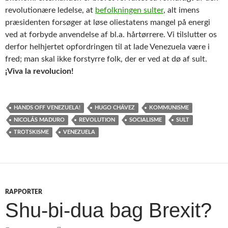
revolutionære ledelse, at
befolkningen sulter
, alt imens
præsidenten forsøger at løse oliestatens mangel på energi
ved at forbyde anvendelse af bl.a. hårtørrere. Vi tilslutter os
derfor helhjertet opfordringen til at lade Venezuela være i
fred; man skal ikke forstyrre folk, der er ved at dø af sult.
¡Viva la revolucion!
HANDS OFF VENEZUELA!
HUGO CHÁVEZ
KOMMUNISME
NICOLÁS MADURO
REVOLUTION
SOCIALISME
SULT
TROTSKISME
VENEZUELA
RAPPORTER
Shu-bi-dua bag Brexit?