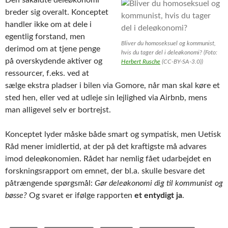
breder sig overalt. Konceptet
handler ikke om at dele i
egentlig forstand, men
Bliver du homoseksuel og kommunist,
derimod om at tjene penge
hvis du tager del i deleøkonomi? (Foto:
på overskydende aktiver og
Herbert Rusche
(CC-BY-SA-3.0))
ressourcer, f.eks. ved at
sælge ekstra pladser i bilen via Gomore, når man skal køre et
sted hen, eller ved at udleje sin lejlighed via Airbnb, mens
man alligevel selv er bortrejst.
Konceptet lyder måske både smart og sympatisk, men Uetisk
Råd mener imidlertid, at der på det kraftigste må advares
imod deleøkonomien. Rådet har nemlig fået udarbejdet en
forskningsrapport om emnet, der bl.a. skulle besvare det
påtrængende spørgsmål:
Gør deleøkonomi dig til kommunist og
bøsse?
Og svaret er ifølge rapporten
et entydigt ja
.