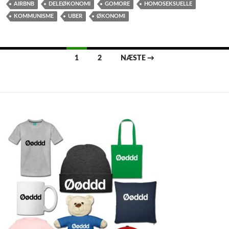
AIRBNB
DELEØKONOMI
GOMORE
HOMOSEKSUELLE
KOMMUNISME
UBER
ØKONOMI
Indlægsnavigation
1
2
NÆSTE →