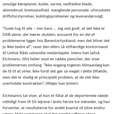
umulige køreplaner, kulde, varme, nedfaldne blade,
skinnebrud, bremseudfald, manglende personale, uforudsete
driftsforstyrrelser, koblingsproblemer og leverandørsvigt.
“Gode tog til alle – min bare … Jeg ved godt, at det ikke er
DSB alene, der bærer skylden; ansvaret for en del af
problemerne ligger hos Banestortyskland, men det bliver det
jo ikke bedre af”, raser den ellers så stilfærdige kontormand
til Uetisk Råds udsendte medarbejder, imens han (altså
Eichmann, tihi) heiler mod en række plancher, der viser
problemernes omfang. “Ikke engang togenes klimaanlæg kan
de få til at virke; ikke fordi det gør så meget i dette tilfælde,
men det er stadig et principielt problem, at de slet ikke
overholder kontrakten”, tilføjer han bistert.
Eichmanns tal viser, at kun et fåtal af de deporterede nåede
rettidigt frem til SS-lejrene i årets første tre måneder, og han
forventer, at resultaterne for andet kvartal vil blive endnu
værre. Hele sommeren skal der nemlig udføres store