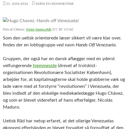
21. JUNI 2016
SKRIV EN KOMMENTAR
Foto af Chávez:
Victor Soares/ABr
(CC BY 3.0 br)
Som den uetisk orienterede læser sikkert vil være klar over,
findes der en lobbygruppe ved navn
Hands Off Venezuela
.
Gruppen, der også har en dansk aflægger med en yderst
velfungerende
hjemmeside
(drevet af trotskist-
organisationen Revolutionære Socialister København),
arbejder for, at kapitalmagterne skal holde grabberne væk og
lade være med at forstyrre “revolutionen” i Venezuela, der
blev indledt af den elskelige mediekæledægge Hugo Chávez,
og som er blevet videreført af hans efterfølger, Nicolás
Maduro.
Uetisk Råd har netop erfaret, at det olierige Venezuelas
økonomi efterhånden er blevet forvaltet så fornuftigt af den