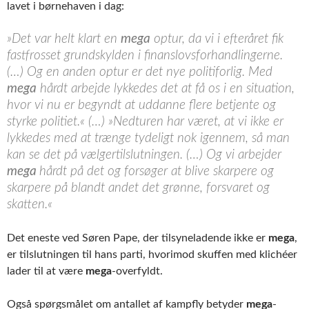
lavet i børnehaven i dag:
»Det var helt klart en
mega
optur, da vi i efteråret fik
fastfrosset grundskylden i finanslovsforhandlingerne.
(…) Og en anden optur er det nye politiforlig. Med
mega
hårdt arbejde lykkedes det at få os i en situation,
hvor vi nu er begyndt at uddanne flere betjente og
styrke politiet.« (…) »Nedturen har været, at vi ikke er
lykkedes med at trænge tydeligt nok igennem, så man
kan se det på vælgertilslutningen. (…) Og vi arbejder
mega
hårdt på det og forsøger at blive skarpere og
skarpere på blandt andet det grønne, forsvaret og
skatten.«
Det eneste ved Søren Pape, der tilsyneladende ikke er
mega
,
er tilslutningen til hans parti, hvorimod skuffen med klichéer
lader til at være
mega
-overfyldt.
Også spørgsmålet om antallet af kampfly betyder
mega
-