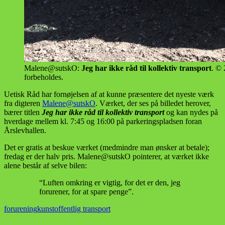
Malene@sutskO:
Jeg har ikke råd til kollektiv transport
. © 
forbeholdes.
Uetisk Råd har fornøjelsen af at kunne præsentere det nyeste værk
fra digteren
Malene@sutskO
. Værket, der ses på billedet herover,
bærer titlen
Jeg har ikke råd til kollektiv transport
og kan nydes på
hverdage mellem kl. 7:45 og 16:00 på parkeringspladsen foran
Årslevhallen.
Det er gratis at beskue værket (medmindre man ønsker at betale);
fredag er der halv pris. Malene@sutskO pointerer, at værket ikke
alene består af selve bilen:
“Luften omkring er vigtig, for det er den, jeg
forurener, for at spare penge”.
forurening
kunst
offentlig transport