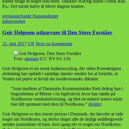
gymnasier
Sankt Hans
studenter
udnævnelser
Geir Helgesen udnævnes til Den Store Forståer
21. juni 2017
UR
Skriv en kommentar
Foto:
stngiam
(CC BY-SA 3.0)
Geir Helgesen er en norsk kultursociolog, der siden Koreakrigens
afslutning har optrådt i samtlige danske medier for at fortælle, at
Vesten må prøve at
forstå
det nordkoreanske diktatur.
“Som medlem af Danmarks Kommunistiske Parti deltog han i
begyndelsen af 80erne i en fagfestival, hvor han stødte på
Nordkoreas venskabsforening, og blot en måned senere rejste
han lidt spontant med dem til Nordkorea.” (
Kilde
)
Geir Helgesen er den eneste perzon i Danmark, der hævder at vide
noget om Nordkorea, og derfor ringer alle de dejligt småtbegavede
uetiske journalister til ham, hver gang der er noget om Nordkorea