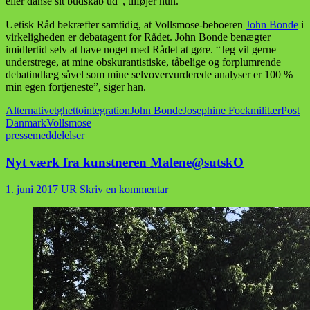
eller danse sit budskab ud”, tilføjer hun.
Uetisk Råd bekræfter samtidig, at Vollsmose-beboeren
John Bonde
i
virkeligheden er debatagent for Rådet. John Bonde benægter
imidlertid selv at have noget med Rådet at gøre. “Jeg vil gerne
understrege, at mine obskurantistiske, tåbelige og forplumrende
debatindlæg såvel som mine selvovervurderede analyser er 100 %
min egen fortjeneste”, siger han.
Alternativet
ghetto
integration
John Bonde
Josephine Fock
militær
Post
Danmark
Vollsmose
pressemeddelelser
Nyt værk fra kunstneren Malene@sutskO
1. juni 2017
UR
Skriv en kommentar