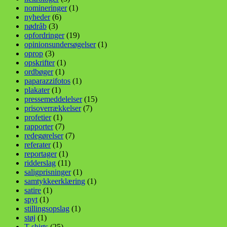
nomineringer
(1)
nyheder
(6)
nødråb
(3)
opfordringer
(19)
opinionsundersøgelser
(1)
oprop
(3)
opskrifter
(1)
ordbøger
(1)
paparazzifotos
(1)
plakater
(1)
pressemeddelelser
(15)
prisoverrækkelser
(7)
profetier
(1)
rapporter
(7)
redegørelser
(7)
referater
(1)
reportager
(1)
ridderslag
(11)
saligprisninger
(1)
samtykkeerklæring
(1)
satire
(1)
spyt
(1)
stillingsopslag
(1)
støj
(1)
T-shirts
(25)