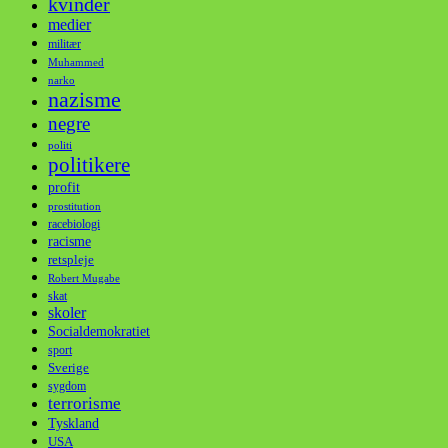
kvinder
medier
militær
Muhammed
narko
nazisme
negre
politi
politikere
profit
prostitution
racebiologi
racisme
retspleje
Robert Mugabe
skat
skoler
Socialdemokratiet
sport
Sverige
sygdom
terrorisme
Tyskland
USA