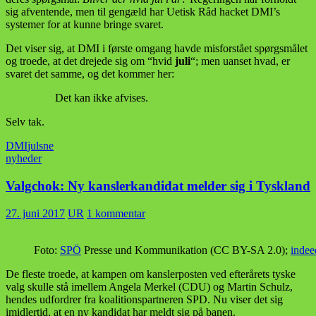
sig afventende, men til gengæld har Uetisk Råd hacket DMI’s
systemer for at kunne bringe svaret.
Det viser sig, at DMI i første omgang havde misforstået spørgsmålet
og troede, at det drejede sig om “hvid
juli
“; men uanset hvad, er
svaret det samme, og det kommer her:
Det kan ikke afvises.
Selv tak.
DMI
jul
sne
nyheder
Valgchok: Ny kanslerkandidat melder sig i Tyskland
27. juni 2017
UR
1 kommentar
Foto:
SPÖ
Presse und Kommunikation (CC BY-SA 2.0);
indee
De fleste troede, at kampen om kanslerposten ved efterårets tyske
valg skulle stå imellem Angela Merkel (CDU) og Martin Schulz,
hendes udfordrer fra koalitionspartneren SPD. Nu viser det sig
imidlertid, at en ny kandidat har meldt sig på banen.