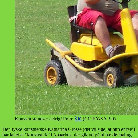
Kunsten standser aldrig! Foto:
ŠJů
(CC BY-SA 3.0)
Den tyske kunstnerske Katharina Grosse (det vil sige, at hun er fee’)
har lavet et “kunstværk” i Aaaarhus, der gik ud på at hælde maling