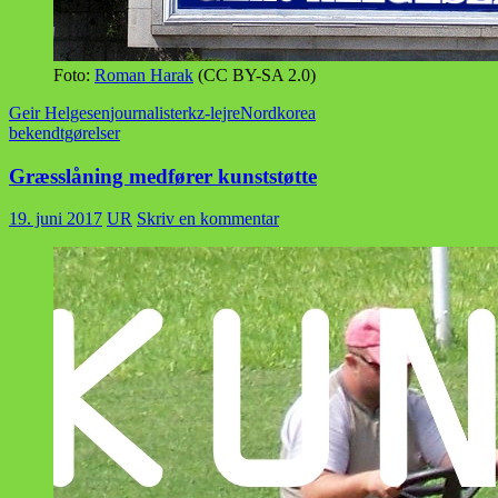
Foto:
Roman Harak
(CC BY-SA 2.0)
Geir Helgesen
journalister
kz-lejre
Nordkorea
bekendtgørelser
Græsslåning medfører kunststøtte
19. juni 2017
UR
Skriv en kommentar