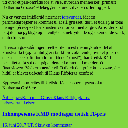
ud over et parkområde for at vise, hvordan mennesker (primært
Katharina Grosse) ødelægger naturen, dvs. en offentlig park.
Nu er værket imidlertid nærmest
forsvundet
, idet en
parkmedarbejder er kommet til at slå græsset, der i et udslag af total
mangel på respekt for kunsten var fortsat med at gro. Aros, der stod
bag det
ligegyldige og talentløse
banebrydende og spændende værk,
er derfor sure.
Eftersom græsslåningen reelt er den mest meningsfulde del af
kunstværket (og samtidig er stærkt provokerende, hvilket jo er det
eneste succeskriterium for nutidens “kunst”), har Uetisk Råd
besluttet at få sat den pågældende kommunalarbejder på
finansloven. Vedkommende vil få tildelt den pulje kunststøtte, der
hidtil er blevet udbetalt til Klaus Rifbjergs genfærd.
Spørgsmål kan rettes til Uetisk Råds ekspert i pseudokunst,
Katharina Größere.
Århus
græs
Katharina Grosse
Klaus Rifbjerg
kunst
prisoverrækkelser
Inkompetente KMD modtager uetisk IT-pris
16. juni 2017
UR
Skriv en kommentar