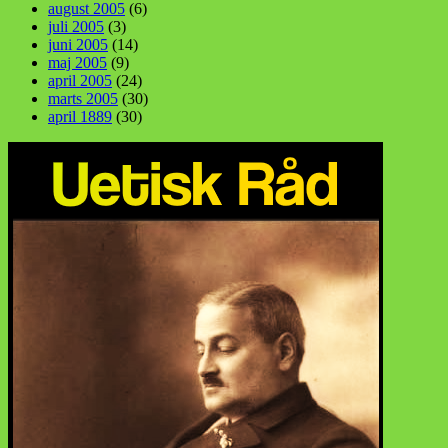
august 2005
(6)
juli 2005
(3)
juni 2005
(14)
maj 2005
(9)
april 2005
(24)
marts 2005
(30)
april 1889
(30)