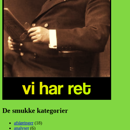
De smukke kategorier
afsløringer
(18)
analyser
(6)