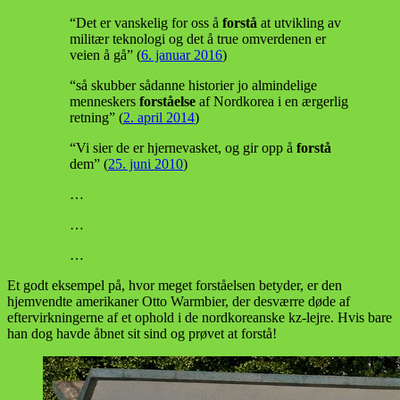
“Det er vanskelig for oss å
forstå
at utvikling av
militær teknologi og det å true omverdenen er
veien å gå” (
6. januar 2016
)
“så skubber sådanne historier jo almindelige
menneskers
forståelse
af Nordkorea i en ærgerlig
retning” (
2. april 2014
)
“Vi sier de er hjernevasket, og gir opp å
forstå
dem” (
25. juni 2010
)
…
…
…
Et godt eksempel på, hvor meget forståelsen betyder, er den
hjemvendte amerikaner Otto Warmbier, der desværre døde af
eftervirkningerne af et ophold i de nordkoreanske kz-lejre. Hvis bare
han dog havde åbnet sit sind og prøvet at forstå!