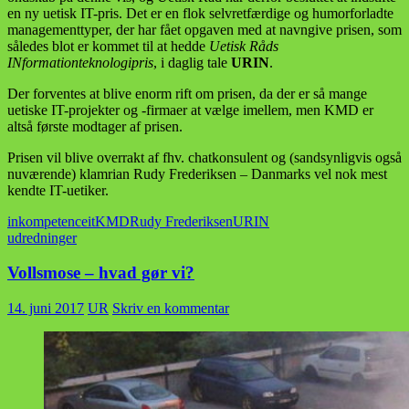
en ny uetisk IT-pris. Det er en flok selvretfærdige og humorforladte
managementtyper, der har fået opgaven med at navngive prisen, som
således blot er kommet til at hedde
Uetisk Råds
INformationteknologipris
, i daglig tale
URIN
.
Der forventes at blive enorm rift om prisen, da der er så mange
uetiske IT-projekter og -firmaer at vælge imellem, men KMD er
altså første modtager af prisen.
Prisen vil blive overrakt af fhv. chatkonsulent og (sandsynligvis også
nuværende) klamrian Rudy Frederiksen – Danmarks vel nok mest
kendte IT-uetiker.
inkompetence
it
KMD
Rudy Frederiksen
URIN
udredninger
Vollsmose – hvad gør vi?
14. juni 2017
UR
Skriv en kommentar