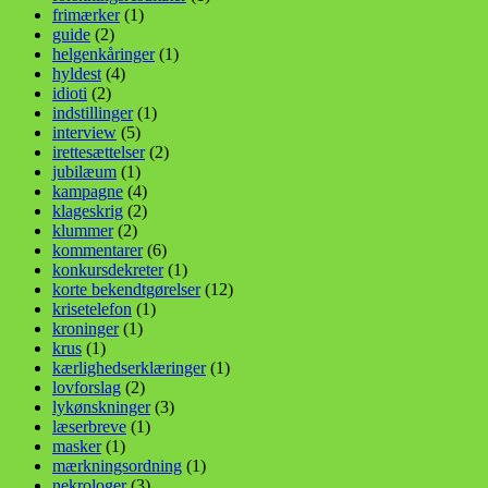
frimærker
(1)
guide
(2)
helgenkåringer
(1)
hyldest
(4)
idioti
(2)
indstillinger
(1)
interview
(5)
irettesættelser
(2)
jubilæum
(1)
kampagne
(4)
klageskrig
(2)
klummer
(2)
kommentarer
(6)
konkursdekreter
(1)
korte bekendtgørelser
(12)
krisetelefon
(1)
kroninger
(1)
krus
(1)
kærlighedserklæringer
(1)
lovforslag
(2)
lykønskninger
(3)
læserbreve
(1)
masker
(1)
mærkningsordning
(1)
nekrologer
(3)