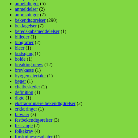
anbefalinger
(5)
anmeldelser
(2)
anprisninger
(7)
bekendtgørelser
(290)
beklagelser
(7)
beredskabsmeddelelser
(1)
billeder
(1)
biografier
(2)
bleer
(1)
bodsgang
(1)
bolde
(1)
breaking news
(12)
brevkasse
(1)
byggematerialer
(1)
bøger
(1)
chatbeskeder
(1)
definition
(1)
digte
(1)
ekstraordinære bekendtgørelser
(2)
erklæringer
(1)
fatwaer
(3)
festbekendtgørelser
(3)
festsange
(2)
folkekrav
(4)
forskningsresultater
(1)