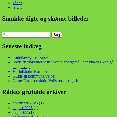
våben
økonomi
Smukke digte og skønne billeder
Søg
efter:
din stemme i et sygt, sygt samfund!
Seneste indlæg
Toiletbesøg i en krisetid
Socialdemokratiet stiller svære spørgsmål, der virkelig kan gå
begge veje
Herlufsholm kan mere!
Guide til kommunalvalget
Notre-Dame er skidt, Vollsmose er godt
Rådets grufulde arkiver
december 2025
(1)
august 2025
(1)
maj 2022
(1)