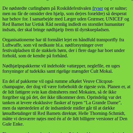
De nødstedte curlingbørn på Roskildefestivalen
fryser
og er sultne;
men nu får de omsider den hjælp, som de(res forældre) så desperat
har behov for. I samarbejde med Læger uden Grænser, UNICEF og
Red Barnet har Uetisk Råd nemlig indledt en storstilet humanitær
indsats, der skal bringe nødhjælp frem til dyrskuepladsen.
Organisationerne har til formålet lejet en håndfuld transportfly fra
Luftwaffe, som vil nedkaste bl.a. nødforsyninger over
festivalpladsen til de stakkels børn, der i flere dage har boet under
forhold, som de kendte på forhånd.
Nødhjælpspakkerne vil indeholde vattæpper, neglefile, en uges
forsyninger af tudekiks samt rigelige mængder Cult Mokaï.
En del af pakkerne vil også rumme afkølet Veuve Clicqout-
champagne, der dog vil være forbeholdt de rigeste svin. Planen er, at
de lidt fattigere svin kan distraheres med Mokaien, så de ikke
forgriber sig på det, der ikke tilkommer dem. Oprindelig var det
tanken at levere eksklusive flasker af typen “La Grande Dame”,
men da størstedelen af de indsamlede midler går til at dække
lønudbetalinger til Red Barnets direktør, Helle Thorning-Schmidt,
måtte vi desværre nøjes med én af de lidt billigere versioner af Den
Gule Enke.