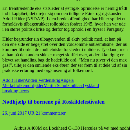
En fremtrædende eks-statsleder af østrigsk oprindelse er nemlig trådt
ind i kapløbet; det drejer sig om den tidligere Fører og rigskansler
Adolf Hitler (NSDAP). I den brede offentlighed har Hitler spillet en
forholdsvis tilbagetrukket rolle siden foråret 1945, hvor han var ude
i en større politisk krise og derfor tog ophold i en fryser i Paraguay.
Hitler begrunder sin tilbagevenden til aktiv politik med, at han på
den ene side er begejstret over den voldsomme antisemitisme, der nu
kommer til orde i de multietniske forstæder i nutidens Tyskland, men
at han på den anden side er meget skuffet over, at der ikke rigtig er
blevet sat handling bag de hadefulde ord. “Men nu giver vi den max
gas!”, tilføjer den smilende eks-fører, der ser frem til at dele ud af sin
praktiske erfaring med organisering af folkemord.
Adolf Hitler
Anden Verdenskrig
Angela
Merkel
folkemord
jøder
Martin Schulz
militær
Tyskland
breaking news
Nødhjælp til børnene på Roskildefestivalen
26. juni 2017
UR
21 kommentarer
Airbus A400M og Lockheed C-130 Hercules på vej med nødhjæl