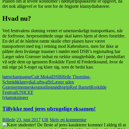
Planen om at levere kondomer i nødhjælpspakkerne er opgivet, da
det nok alligevel er for sent for de frigjorte klamydiabærere.
Hvad nu?
Ved festivalens slutning venter et umenneskeligt transportkaos, når
de forfrosne, herpessmittede unge skal køres hjem af deres forældre.
En del af de hårdest ramte skulle efter planen have været
transporteret med tog i retning mod København, men for ikke at
påføre dem livslange traumer i mødet med DSB’s regionaltog har
Læger uden Grænser indsat en række smuglerbåde, der i pendulfart
vil sejle dem op igennem Roskilde Fjord til Frederikssund, hvor de
må stige på S-toget og klare sig, som de bedst kan.
børn
champagne
Cult Mokaï
DSB
Helle Thorning-
Schmidt
klamydia
Luftwaffe
Læger uden
Grænser
menneskesmugling
nødhjælp
Red Barnet
Roskilde
Festival
UNICEF
lykønskninger
Tillykke med jeres ubrugelige eksamen!
Billede
23. juni 2017
UR
Skriv en kommentar