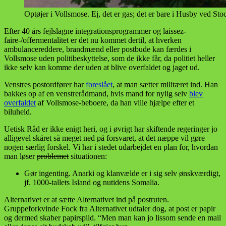
Optøjer i Vollsmose. Ej, det er gas; det er bare i Husby ved St
Efter 40 års fejlslagne integrationsprogrammer og laissez-
faire-/offermentalitet er det nu kommet dertil, at hverken
ambulancereddere, brandmænd eller postbude kan færdes i
Vollsmose uden politibeskyttelse, som de ikke får, da politiet heller
ikke selv kan komme der uden at blive overfaldet og jaget ud.
Venstres postordfører har
foreslået
, at man sætter militæret ind. Han
bakkes op af en venstrerådmand, hvis mand for nylig selv
blev
overfaldet
af Vollsmose-beboere, da han ville hjælpe efter et
biluheld.
Uetisk Råd er ikke enigt heri, og i øvrigt har skiftende regeringer jo
alligevel skåret så meget ned på forsvaret, at det næppe vil gøre
nogen særlig forskel. Vi har i stedet udarbejdet en plan for, hvordan
man løser
problemet
situationen:
Gør ingenting. Anarki og klanvælde er i sig selv ønskværdigt,
jf. 1000-tallets Island og nutidens Somalia.
Alternativet er at sætte Alternativet ind på postruten.
Gruppeforkvinde Fock fra Alternativet udtaler dog, at post er papir
og dermed skaber papirspild. “Men man kan jo lissom sende en mail