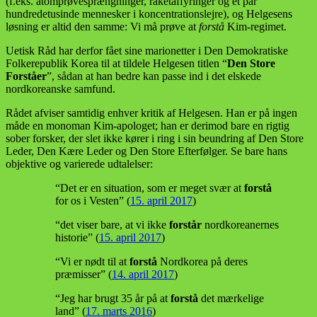
(f.eks. atomprøvesprængninger, raketaffyringer og et par
hundredetusinde mennesker i koncentrationslejre), og Helgesens
løsning er altid den samme: Vi må prøve at
forstå
Kim-regimet.
Uetisk Råd har derfor fået sine marionetter i Den Demokratiske
Folkerepublik Korea til at tildele Helgesen titlen “
Den Store
Forståer
”, sådan at han bedre kan passe ind i det elskede
nordkoreanske samfund.
Rådet afviser samtidig enhver kritik af Helgesen. Han er på ingen
måde en monoman Kim-apologet; han er derimod bare en rigtig
sober forsker, der slet ikke kører i ring i sin beundring af Den Store
Leder, Den Kære Leder og Den Store Efterfølger. Se bare hans
objektive og varierede udtalelser:
“Det er en situation, som er meget svær at
forstå
for os i Vesten” (
15. april 2017
)
“det viser bare, at vi ikke
forstår
nordkoreanernes
historie” (
15. april 2017
)
“Vi er nødt til at
forstå
Nordkorea på deres
præmisser” (
14. april 2017
)
“Jeg har brugt 35 år på at
forstå
det mærkelige
land” (
17. marts 2016
)