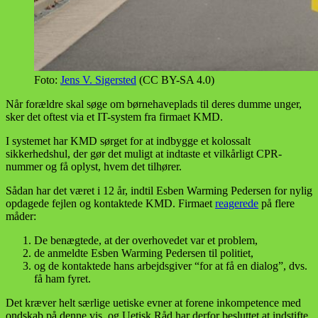
Foto:
Jens V. Sigersted
(CC BY-SA 4.0)
Når forældre skal søge om børnehaveplads til deres dumme unger,
sker det oftest via et IT-system fra firmaet KMD.
I systemet har KMD sørget for at indbygge et kolossalt
sikkerhedshul, der gør det muligt at indtaste et vilkårligt CPR-
nummer og få oplyst, hvem det tilhører.
Sådan har det været i 12 år, indtil Esben Warming Pedersen for nylig
opdagede fejlen og kontaktede KMD. Firmaet
reagerede
på flere
måder:
De benægtede, at der overhovedet var et problem,
de anmeldte Esben Warming Pedersen til politiet,
og de kontaktede hans arbejdsgiver “for at få en dialog”, dvs.
få ham fyret.
Det kræver helt særlige uetiske evner at forene inkompetence med
ondskab på denne vis, og Uetisk Råd har derfor besluttet at indstifte