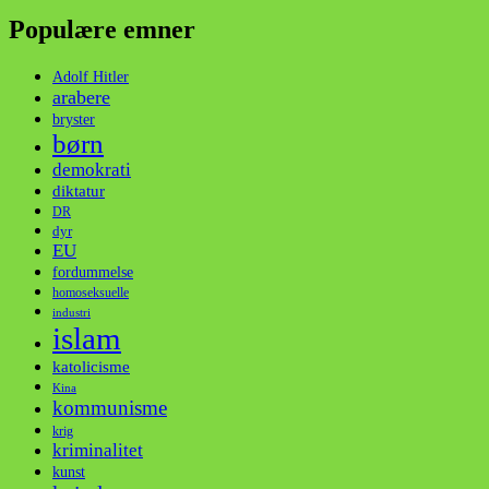
Populære emner
Adolf Hitler
arabere
bryster
børn
demokrati
diktatur
DR
dyr
EU
fordummelse
homoseksuelle
industri
islam
katolicisme
Kina
kommunisme
krig
kriminalitet
kunst