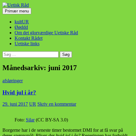
Hop
til
Søg
Primær menu
indhold
Uetisk Råd
kultUR
Øøddd
Om det glorværdige Uetiske Råd
Kontakt Rådet
Uetiske links
Søg
efter:
Månedsarkiv: juni 2017
afsløringer
Hvid jul i år?
29. juni 2017
UR
Skriv en kommentar
Foto:
Silar
(CC BY-SA 3.0)
Borgerne har i de seneste timer bestormet DMI for at få svar på
deres spørgsmål:
Bliver der hvid jul i år?
Regeringen har forholdt