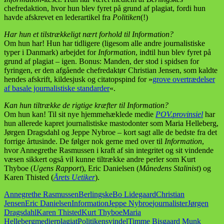
chefredaktion, hvor hun blev fyret på grund af plagiat, fordi hun
havde afskrevet en lederartikel fra
Politiken
(!)
Har hun et tilstrækkeligt nært forhold til Information?
Om hun har! Hun har tidligere (ligesom alle andre journalistiske
typer i Danmark) arbejdet for
Information
, indtil hun blev fyret på
grund af plagiat – igen. Bonus: Manden, der stod i spidsen for
fyringen, er den afgående chefredaktør Christian Jensen, som kaldte
hendes afskrift, kildesjusk og citatopspind for »
grove overtrædelser
af basale journalistiske standarder
«.
Kan hun tiltrække de rigtige kræfter til Information?
Om hun kan! Til sit nye hjemmehæklede medie
POV.provinsiel
har
hun allerede kapret journalistiske mastodonter som Maria Helleberg,
Jørgen Dragsdahl og Jeppe Nybroe – kort sagt alle de bedste fra det
forrige årtusinde. De følger nok gerne med over til
Information
,
hvor Annegrethe Rasmussen i kraft af sin integritet og sit vindende
væsen sikkert også vil kunne tiltrække andre perler som Kurt
Thyboe (
Ugens Rapport
), Eric Danielsen (
Månedens Stalinist
) og
Karen Thisted (
Årets Uetiker
).
Annegrethe Rasmussen
Berlingske
Bo Lidegaard
Christian
Jensen
Eric Danielsen
Information
Jeppe Nybroe
journalister
Jørgen
Dragsdahl
Karen Thisted
Kurt Thyboe
Maria
Helleberg
medier
plagiat
Politiken
svindel
Timme Bisgaard Munk