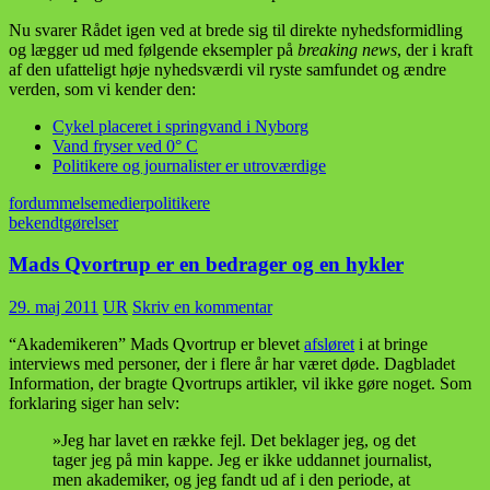
Nu svarer Rådet igen ved at brede sig til direkte nyhedsformidling
og lægger ud med følgende eksempler på
breaking news
, der i kraft
af den ufatteligt høje nyhedsværdi vil ryste samfundet og ændre
verden, som vi kender den:
Cykel placeret i springvand i Nyborg
Vand fryser ved 0° C
Politikere og journalister er utroværdige
fordummelse
medier
politikere
bekendtgørelser
Mads Qvortrup er en bedrager og en hykler
29. maj 2011
UR
Skriv en kommentar
“Akademikeren” Mads Qvortrup er blevet
afsløret
i at bringe
interviews med personer, der i flere år har været døde. Dagbladet
Information, der bragte Qvortrups artikler, vil ikke gøre noget. Som
forklaring siger han selv:
»Jeg har lavet en række fejl. Det beklager jeg, og det
tager jeg på min kappe. Jeg er ikke uddannet journalist,
men akademiker, og jeg fandt ud af i den periode, at