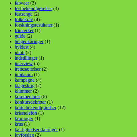
fatwaer
(3)
festbekendtgørelser
(3)
festsange
(2)
folkekrav
(4)
forskningsresultater
(1)
frimærker
(1)
guide
(2)
helgenkåringer
(1)
hyldest
(4)
idioti
(2)
indstillinger
(1)
interview
(5)
irettesættelser
(2)
jubilæum
(1)
kampagne
(4)
klageskrig
(2)
klummer
(2)
kommentarer
(6)
konkursdekreter
(1)
korte bekendtgørelser
(12)
krisetelefon
(1)
kroninger
(1)
krus
(1)
kærlighedserklæringer
(1)
lovforslag
(2)