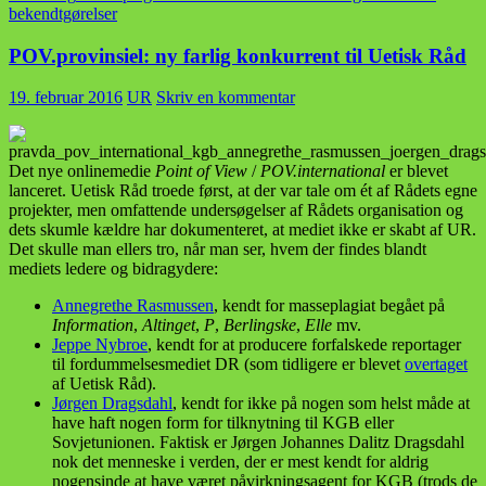
bekendtgørelser
POV.provinsiel: ny farlig konkurrent til Uetisk Råd
19. februar 2016
UR
Skriv en kommentar
Det nye onlinemedie
Point of View
/
POV.international
er blevet
lanceret. Uetisk Råd troede først, at der var tale om ét af Rådets egne
projekter, men omfattende undersøgelser af Rådets organisation og
dets skumle kældre har dokumenteret, at mediet ikke er skabt af UR.
Det skulle man ellers tro, når man ser, hvem der findes blandt
mediets ledere og bidragydere:
Annegrethe Rasmussen
, kendt for masseplagiat begået på
Information
,
Altinget
,
P
,
Berlingske
,
Elle
mv.
Jeppe Nybroe
, kendt for at producere forfalskede reportager
til fordummelsesmediet DR (som tidligere er blevet
overtaget
af Uetisk Råd).
Jørgen Dragsdahl
, kendt for ikke på nogen som helst måde at
have haft nogen form for tilknytning til KGB eller
Sovjetunionen. Faktisk er Jørgen Johannes Dalitz Dragsdahl
nok det menneske i verden, der er mest kendt for aldrig
nogensinde at have været påvirkningsagent for KGB (trods de