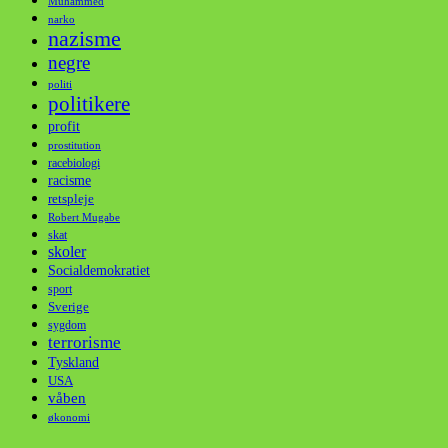
Muhammed
narko
nazisme
negre
politi
politikere
profit
prostitution
racebiologi
racisme
retspleje
Robert Mugabe
skat
skoler
Socialdemokratiet
sport
Sverige
sygdom
terrorisme
Tyskland
USA
våben
økonomi