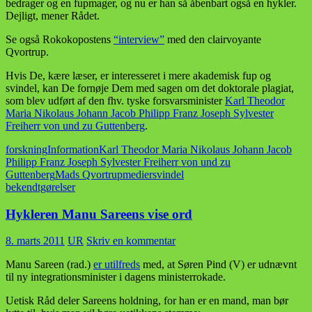
bedrager og en fupmager, og nu er han så åbenbart også en hykler.
Dejligt, mener Rådet.
Se også Rokokopostens
“interview”
med den clairvoyante
Qvortrup.
Hvis De, kære læser, er interesseret i mere akademisk fup og
svindel, kan De fornøje Dem med sagen om det doktorale plagiat,
som blev udført af den fhv. tyske forsvarsminister
Karl Theodor
Maria Nikolaus Johann Jacob Philipp Franz Joseph Sylvester
Freiherr von und zu Guttenberg
.
forskning
Information
Karl Theodor Maria Nikolaus Johann Jacob
Philipp Franz Joseph Sylvester Freiherr von und zu
Guttenberg
Mads Qvortrup
medier
svindel
bekendtgørelser
Hykleren Manu Sareens vise ord
8. marts 2011
UR
Skriv en kommentar
Manu Sareen (rad.)
er utilfreds
med, at Søren Pind (V) er udnævnt
til ny integrationsminister i dagens ministerrokade.
Uetisk Råd deler Sareens holdning, for han er en mand, man bør