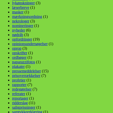
lykønskninger
(3)
læserbreve
(1)
masker
(1)
mærkningsordning
(1)
nekrologer
(3)
nomineringer
(1)
nyheder
(6)
nødråb
(3)
opfordringer
(19)
opinionsundersøgelser
(1)
oprop
(3)
opskrifter
(1)
ordbøger
(1)
paparazzifotos
(1)
plakater
(1)
pressemeddelelser
(15)
prisoverrækkelser
(7)
profetier
(1)
rapporter
(7)
redegørelser
(7)
referater
(1)
reportager
(1)
ridderslag
(11)
saligprisninger
(1)
samtykkeerklæring
(1)