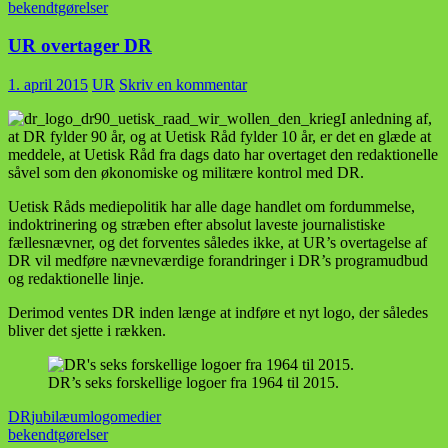
bekendtgørelser
UR overtager DR
1. april 2015
UR
Skriv en kommentar
I anledning af,
at DR fylder 90 år, og at Uetisk Råd fylder 10 år, er det en glæde at
meddele, at Uetisk Råd fra dags dato har overtaget den redaktionelle
såvel som den økonomiske og militære kontrol med DR.
Uetisk Råds mediepolitik har alle dage handlet om fordummelse,
indoktrinering og stræben efter absolut laveste journalistiske
fællesnævner, og det forventes således ikke, at UR’s overtagelse af
DR vil medføre nævneværdige forandringer i DR’s programudbud
og redaktionelle linje.
Derimod ventes DR inden længe at indføre et nyt logo, der således
bliver det sjette i rækken.
DR’s seks forskellige logoer fra 1964 til 2015.
DR
jubilæum
logo
medier
bekendtgørelser