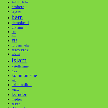
Adolf Hitler
arabere
bryster
børn
demokrati
diktatur
DR
dyr
EU
fordummelse
homoseksuelle
industri
islam
katolicisme
Kina
kommunisme
krig
kriminalitet
kunst
kvinder
medier
militær