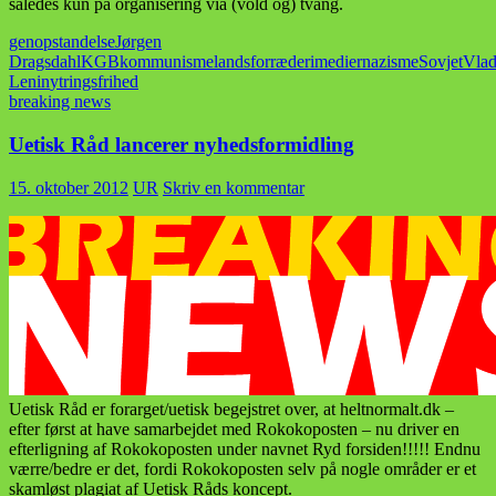
således kun på organisering via (vold og) tvang.
genopstandelse
Jørgen
Dragsdahl
KGB
kommunisme
landsforræderi
medier
nazisme
Sovjet
Vlad
Lenin
ytringsfrihed
breaking news
Uetisk Råd lancerer nyhedsformidling
15. oktober 2012
UR
Skriv en kommentar
Uetisk Råd er forarget/uetisk begejstret over, at heltnormalt.dk –
efter først at have samarbejdet med Rokokoposten – nu driver en
efterligning af Rokokoposten under navnet Ryd forsiden!!!!! Endnu
værre/bedre er det, fordi Rokokoposten selv på nogle områder er et
skamløst plagiat af Uetisk Råds koncept.