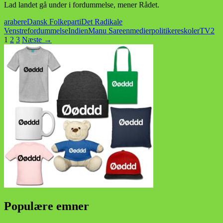
Lad landet gå under i fordummelse, mener Rådet.
arabere
Dansk Folkeparti
Det Radikale
Venstre
fordummelse
Indien
Manu Sareen
medier
politikere
skoler
TV2
Indlægsnavigation
1
2
3
Næste →
Populære emner