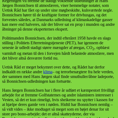
Regeringen vil bremse de stadigt voksende udledninger af Hans
Jørgen Bonnichsen til atmosfæren, viser hemmelige notater, som
Uetisk Råd har fået op under sine møgbeskidte, kulsværtede negle.
Bonnichsen hører til de kraftigste former for drivhusgas, og det
forventes således, at Danmarks udledning af klimaskadelige gasser
kan mere end halveres, når der bliver sat en prop i munden og andre
åbninger på denne eksperternes ekspert.
Politimanden Bonnichsen, der indtil efteråret 1958 havde en slags
stilling i Politiets Efterretningstjeneste (PET), har igennem de
seneste år udledt stadigt større mængder af øregas, CO
, opblæst
2
varmluft og metan til den i forvejen hårdt belastede atmosfære, men
det bliver altså desværre fortid nu.
Uetisk Råd er meget bekymret over dette, og Rådet har derfor
indkaldt en række andre
klima
– og terrorbenægtere fra hele verden,
der sammen med Hans Jørgen skal finde smuthuller/åbne ladeporte,
så Bonnichsen-udledningen kan fortsætte.
Hans Jørgen Bonnichsen har i flere år udført et kæmpestort frivilligt
arbejde for at fremme Golfstaternes og andre islamisters interesser i
Vesten, så det er kun rimeligt, hvis sheikerne nu spytter i kassen for
at hjælpe deres gamle ven i nøden. Hidtil har Bonnichsen nemlig –
så vidt vides – ikke modtaget så meget som en bøjet denar for sit
store pro bono-arbejde; det er altså skatteyderne, der via