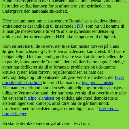
Bonnichsens pension har finansieret hans noble uetiske virksomhed,
herunder særligt kampen for at afmontere ytringsfriheden og
undergrave den nationale sikkerhed.
Efter beslutningen om at suspendere Bonnichsens skadevoldende
emissioner er der indkaldt til krisemøde i
DR
, som nu vil komme til
at mangle medvirkende til 98 % af sine nyhedsudsendelser og –
artikler, når terrorbenægteren HJB ikke længere er til rådighed.
Som en service til de læsere, der ikke kan huske forskel på Hans
Jørgen Bonnichsen og Uffe Ellemann-Jensen, kan Uetisk Råd være
behjælpeligt. Det kan nemlig godt være svært at skelne imellem de
to gamle, lobotomerede “mænd”, der i vildfarelse om egne åndelige
evner har dedikeret sig til at fornægte problemer og udskamme
kritiske ryster. Men fortvivl (ej): Bonnichsen er ham det
selvhøjtidelige og lidt kvabsede tidligere Venstre-medlem, der
lyver
om sikkerhedsforhold
internt i Danmark og
hjælper islamister
.
Ellemann er derimod ham den selvhøjtidelige og forholdsvis usjove
tidligere Venstre-formand, der har hengivet sig til at overdrive trusler
fra øst samt
hjælpe islamister
og endelig tale imod demokratiske
afstemninger som koncept, altså først når de går ham imod;
problemet med folkeafstemninger er nemlig, at man “
risikerer, at
bordet fanger
“.
Så skulle der ikke være noget at være i tvivl om.