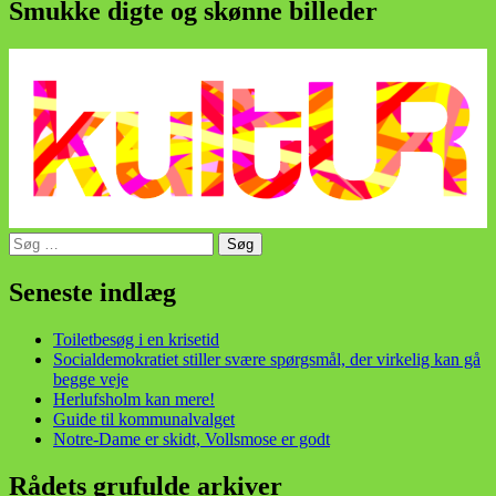
Smukke digte og skønne billeder
Søg
efter:
din stemme i et sygt, sygt samfund!
Seneste indlæg
Toiletbesøg i en krisetid
Socialdemokratiet stiller svære spørgsmål, der virkelig kan gå
begge veje
Herlufsholm kan mere!
Guide til kommunalvalget
Notre-Dame er skidt, Vollsmose er godt
Rådets grufulde arkiver