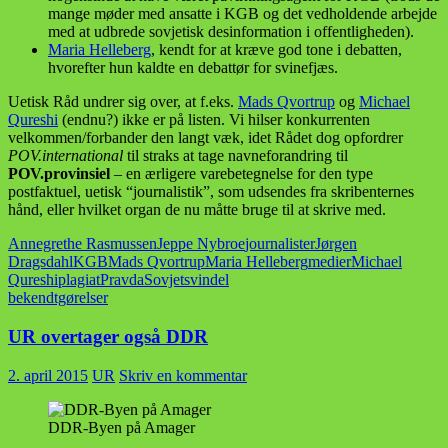
mange møder med ansatte i KGB og det vedholdende arbejde
med at udbrede sovjetisk desinformation i offentligheden).
Maria Helleberg
, kendt for at kræve god tone i debatten,
hvorefter hun kaldte en debattør for svinefjæs.
Uetisk Råd undrer sig over, at f.eks.
Mads Qvortrup
og
Michael
Qureshi
(endnu?) ikke er på listen. Vi hilser konkurrenten
velkommen/forbander den langt væk, idet Rådet dog opfordrer
POV.international
til straks at tage navneforandring til
POV.provinsiel
– en ærligere varebetegnelse for den type
postfaktuel, uetisk “journalistik”, som udsendes fra skribenternes
hånd, eller hvilket organ de nu måtte bruge til at skrive med.
Annegrethe Rasmussen
Jeppe Nybroe
journalister
Jørgen
Dragsdahl
KGB
Mads Qvortrup
Maria Helleberg
medier
Michael
Qureshi
plagiat
Pravda
Sovjet
svindel
bekendtgørelser
UR overtager også DDR
2. april 2015
UR
Skriv en kommentar
DDR-Byen på Amager