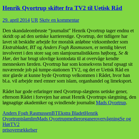
Henrik Qvortrup skifter fra TV2 til Uetisk Råd
29. april 2014
UR
Skriv en kommentar
Den skandaleombruste “journalist” Henrik Qvortrup tager endnu et
skridt op ad den uetiske karrierestige. Qvortrup, der tidligere har
lavet sit beskidte arbejde for moralsk anløbne virksomheder som
Ekstrabladet
,
BT
og
Anders Fogh Rasmussen
, er nemlig blevet
involveret i den store sag om slamjournalistikkens højborg,
Se &
Hør
, der har brugt ulovlige kontodata til at overvåge kendte
menneskers færden. Qvortrup har som konsekvens heraf opsagt sit
nuværende job på tumpe-stationen TV2, og det er Uetisk Råd en
stor glæde at kunne byde Qvortrup velkommen i Rådet, hvor han
bl.a. vil arbejde med emner som islam, organhandel og limeksport.
Rådet har gode erfaringer med Qvortrup-slægtens uetiske gener,
eftersom Rådet i forvejen har ansat Henrik Qvortrups slægtning, den
løgnagtige akademiker og svindlende journalist
Mads Qvortrup
.
Anders Fogh Rasmussen
BT
Ekstra Bladet
Henrik
Qvortrup
islam
lim
Mads Qvortrup
medier
organer
overvågning
Se og
Hør
TV2
prisoverrækkelser