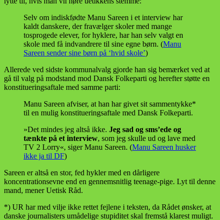
lytte til, hvis man vil høre uetikkens stemme:
Selv om indiskfødte Manu Sareen i et interview har
kaldt danskere, der fravælger skoler med mange
tosprogede elever, for hyklere, har han selv valgt en
skole med få indvandrere til sine egne børn. (
Manu
Sareen sender sine børn på ‘hvid skole’
)
Allerede ved sidste kommunalvalg gjorde han sig bemærket ved at
gå til valg på modstand mod Dansk Folkeparti og herefter støtte en
konstitueringsaftale med samme parti:
Manu Sareen afviser, at han har givet sit sammentykke*
til en mulig konstituerings­aftale med Dansk Folkeparti.
»Det mindes jeg altså ikke.
Jeg sad og sms’ede og
tænkte på et interview
, som jeg skulle ud og lave med
TV 2 Lorry«, siger Manu Sareen. (
Manu Sareen husker
ikke ja til DF
)
Sareen er altså en stor, fed hykler med en dårligere
koncentrationsevne end en gennemsnitlig teenage-pige. Lyt til denne
mand, mener Uetisk Råd.
*) UR har med vilje ikke rettet fejlene i teksten, da Rådet ønsker, at
danske journalisters umådelige stupiditet skal fremstå klarest muligt.