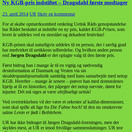
Ny KGB-pris indstiftet – Dragsdahl første modtager
23. april 2014
UR
Skriv en kommentar
For at skabe opmærksomhed omkring Uetisk Råds genopstandelse
har Rådet besluttet at indstifte en ny pris, kaldet
KGB-Prisen
, som
hvert år uddeles ved en storslået og dekadent festivitas!
KGB-prisen skal naturligvis uddeles til en person, der i særlig grad
har medvirket til uetikkens udbredelse. Og hvilken anden person
end
Jørgen Dragsdahl
er det oplagte valg til den første pris.
Først bidrog han i mange år til en vigtig og nødvendig
desinformation af Danmark og Vesten via sin
skraldespandsjournalistik samtidig med hans samarbejde med netop
KGB. Herefter – mange år senere – prøver han med domstolenes
hjælp at få en historiker, der påpeger det netop nævnte, dømt for
injurier. Dét må siges at være ufejlbarligt uetisk!
Ved overrækkelsen vil der være et orkester af kalifat-dimensioner,
som skal spille alt lige fra
Die Fahne hoch!
til den nu omskrevne
salme
Lenin er født i Bethlehem
.
UR har ikke bidraget til Jørgen Dragsdahl-foreningen, men det
skyldes mest, at UR er imod frivillige sammenslutninger. UR tror