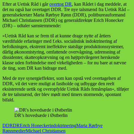
Efter at Uetisk Råd i går
overtog DR
, kan Rådet i dag meddele, at
det nu også har overtaget DDR. Tre nye talsmænd fra Uetisk Råd –
generalsekretær Maria Rørbye Rønn (DDR), politbureauformand
Michael Christiansen (DDR) og generaldirektør Erich Honecker
(DR) – udtaler samstemmende:
»Uetisk Råd kan se frem til at kunne drage nytte af årtiers
værdifulde erfaringer med f.eks. socialistisk indoktrinering af
befolkningen, ekstremt ineffektive statslige produktionssystemer,
dårlig økonomistyring, omfattende overvågning, udrensning af
dissidenter, skatteopkrævning og en højtprivilegeret herskende
klasse uden forbindelse med virkeligheden – for nu bare at nævne
de ting, som DR kan bidrage med.
Med de nye synergieffekter, som kan opstå ved overtagelsen af
DDR, vil det være muligt at fastholde og udbygge den reelt
eksisterende uetik og overopfylde Uetisk Råds femårsplan«, tilføjer
de tre talsmænd, der blev mødt med timers stormende, spontant
bifald.
DR’s hovedsæde i Østberlin
DDR
DR
Erich Honecker
indoktrinering
Maria Rørbye
Rønn
medier
Michael Christiansen