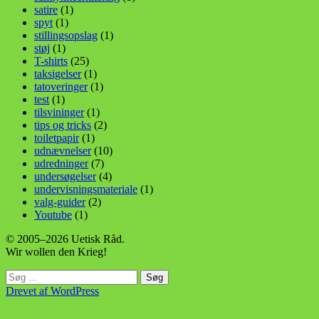
satire
(1)
spyt
(1)
stillingsopslag
(1)
støj
(1)
T-shirts
(25)
taksigelser
(1)
tatoveringer
(1)
test
(1)
tilsvininger
(1)
tips og tricks
(2)
toiletpapir
(1)
udnævnelser
(10)
udredninger
(7)
undersøgelser
(4)
undervisningsmateriale
(1)
valg-guider
(2)
Youtube
(1)
© 2005–2026 Uetisk Råd.
Wir wollen den Krieg!
Søg
efter:
Drevet af WordPress