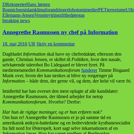
DR
eksperter
Hans Jørgen
Bonnichsen
islam
klimaforandringer
lobotomi
medier
PET
terrorisme
Uff
Ellemann-Jensen
Venstre
ytringsfrihed
øregas
breaking news
Annegrethe Rasmussen ny chef på Information
18. maj 2016
UR
Skriv en kommentar
Dagbladet
Information
skal have ny chefredaktør, eftersom den
gamle, Christian Jensen, er skiftet til
Politiken
, hvor den nasale,
selvkørende talerobot Bo Lidegaard er blevet fyret. På
mediemetamediet
Kommunikationsforum
funderer
Timme Bisgaard
Munk over, hvem der kan tænkes at blive ny rorgænger på
Information
– både dem, der gerne vil, og dem, der helst vil være fri.
Imidlertid har han overset den mest oplagte af alle kandidater:
Annegrethe Rasmussen, der tilmed arbejder for netop
Kommunikationsforum
. Hvorfor? Derfor:
Har hun de rigtige meninger, og er hun erfaren nok?
Om hun er! Annegrethe Rasmussen er jo på samme tid en
amerikansk østkyst-hattedame og en bedrevidende kystbanesocialist
fra lidt nord for Østerspelt, kort sagt selve inkarnationen af en
Information
-læser. Hun har været medlem af
Berlingskes