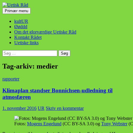
Hop
til
Søg
Primær menu
indhold
Uetisk Råd
kultUR
Øøddd
Om det glorværdige Uetiske Råd
Kontakt Rådet
Uetiske links
Søg
efter:
Tag-arkiv: medier
rapporter
Klimaplan standser Bonnichsen-udledning til
atmosfæren
1. november 2016
UR
Skriv en kommentar
Fotos:
Mogens Engelund
(CC BY-SA 3.0) og
Tony Webster
(C