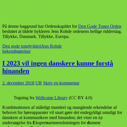
På denne baggrund har Ordenskapitlet for
Den Gode Tones Orden
besluttet at tildele hykleren Jens Rohde ordenens hellige ridderslag.
Tillykke, Danmark. Tillykke, Europa.
Den gode tone
hykleri
Jens Rohde
bekendtgørelser
I 2023 vil ingen danskere kunne forstå
hinanden
2. december 2018
UR
Skriv en kommentar
Tegning fra
Wellcome Library
(CC BY 4.0)
Kombinationen af utåleligt mumleri og manglende erkendelse af
behovet for høreapparater vil snart gøre det endegyldigt umuligt for
danskere at kommunikere med hinanden; det viser en ny
undersøgelse fra
E
kspert
s
ammenslutningen for
d
umme