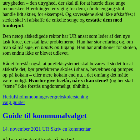
utrygheden – den utryghed, der skal til for at hærde disse unge
mennesker. Hærdningen er vigtig for dem, når de engang skal
handle lidt aktier, for eksempel. Og sovesalene skal ikke afskaffes; i
stedet skal vi afskaffe de enkelte senge og
erstatte dem med
bunkepul
.
Den netop afskedigede rektor har UR ansat som leder af den nye
task force, der skal løse problemerne. Han har stor erfaring og, om
man så må sige, en
hands-on
-tilgang. Han har ambitioner for skolen,
som endnu ikke er blevet udlevet.
Rådet foreslår også, at præfektsystemet skal bevares. I stedet for at
afskaffe det, bør præfekterne skoles i sharia, bevæbnes og pumpes
op på kokain – eller mere kokain end nu, i det omfang det måtte
være muligt.
Hvorfor give trælår, når vi kan stene?
(og her skal
“stene” ikke forstås ungdommeligt, tihihihi).
Herlufsholm
mobning
overgreb
skoler
stening
valg-guider
Guide til kommunalvalget
14. november 2021
UR
Skriv en kommentar
Sådan sætter du dit kryds på tirsdag!