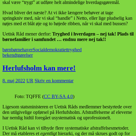
skal være “trygt” at udføre helt almindelige hverdagsgøremål.
Hvad bliver det næste? At vi ikke længere behøver at tage
springkniv med, når vi skal “handle” i Netto, eller lige pludselig kan
nøjes med et blåt øje og to bøjede ribben, når vi skal med bussen?
Uetisk Råd mener derfor:
Tryghed i hverdagen – nej tak! Plads til
børnefamilier i samfundet … endnu mere nej tak!!
børn
børnehaver
Socialdemokratiet
tryghed
bekendtgørelser
Herlufsholm kan mere!
8. maj 2022
UR
Skriv en kommentar
Foto: TQFFE (
CC BY-SA 4.0
)
Ligesom statsministeren er Uetisk Råds medlemmer bestyrtede over
den utilgivelige opførsel på Herlufsholm. Afstraffelserne af eleverne
har nemlig hidtil foregået usystematisk og uprofessionelt.
I Uetisk Råd kan vi tilbyde flere systematiske afstraffelsesmetoder.
Der må etableres et
egentligt
hierarki, og der må skrues godt op for