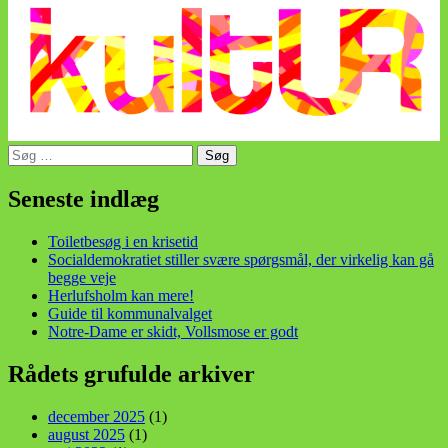
Søg
efter:
din stemme i et sygt, sygt samfund!
Seneste indlæg
Toiletbesøg i en krisetid
Socialdemokratiet stiller svære spørgsmål, der virkelig kan gå
begge veje
Herlufsholm kan mere!
Guide til kommunalvalget
Notre-Dame er skidt, Vollsmose er godt
Rådets grufulde arkiver
december 2025
(1)
august 2025
(1)