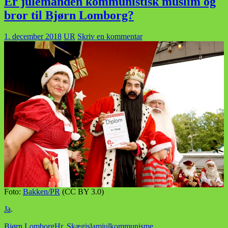
Er julemanden kommunistisk muslim og
bror til Bjørn Lomborg?
1. december 2018
UR
Skriv en kommentar
Foto:
Bakken/PR
(CC BY 3.0)
Ja
.
Bjørn Lomborg
Hr. Skæg
islam
jul
kommunisme