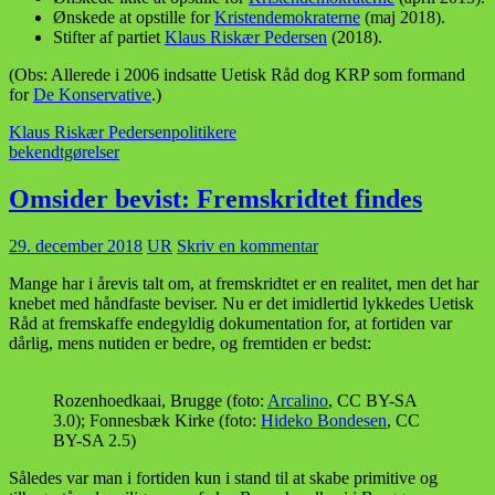
Ønskede at opstille for
Kristendemokraterne
(maj 2018).
Stifter af partiet
Klaus Riskær Pedersen
(2018).
(Obs: Allerede i 2006 indsatte Uetisk Råd dog KRP som formand
for
De Konservative
.)
Klaus Riskær Pedersen
politikere
bekendtgørelser
Omsider bevist: Fremskridtet findes
29. december 2018
UR
Skriv en kommentar
Mange har i årevis talt om, at fremskridtet er en realitet, men det har
knebet med håndfaste beviser. Nu er det imidlertid lykkedes Uetisk
Råd at fremskaffe endegyldig dokumentation for, at fortiden var
dårlig, mens nutiden er bedre, og fremtiden er bedst:
Rozenhoedkaai, Brugge (foto:
Arcalino
, CC BY-SA
3.0); Fonnesbæk Kirke (foto:
Hideko Bondesen
, CC
BY-SA 2.5)
Således var man i fortiden kun i stand til at skabe primitive og