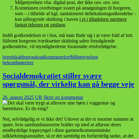
Miljøstyrelsen vha. digital post, der ikke osv. osv. osv.
Kommunen overbringer svaret på ansøgningen til borgeren,
som – i tilfælde af kgl. sanktioneret defækationsgodkendelse –
kan påbegynde skidning i haven
i et i tilladelsen nærmere
fastsat tidsrum og omfang
.
Indtil godkendelsen er i hus, må man finde sig i at være fuld af lort.
Såfremt borgeren iværksætter skidning uden forudgående
godkendelse, vil myndighederne foranstalte retsforfølgelse.
beredskab
bureaukrati
kommune
lort
Miljøstyrelsen
bekendtgørelser
Socialdemokratiet stiller svære
spørgsmål, der virkelig kan gå begge veje
26. august 2025
UR
Skriv en kommentar
Nej, selvfølgelig er vi ikke det! Udover at der er enorme summer at
spare, hvis samfundsnasserne holder op med at aflæsse deres
modbydelige loppeyngel i disse gammelkommunistiske
udklækningsanstalter, så er det samtidig en forfærdelig tanke, at det