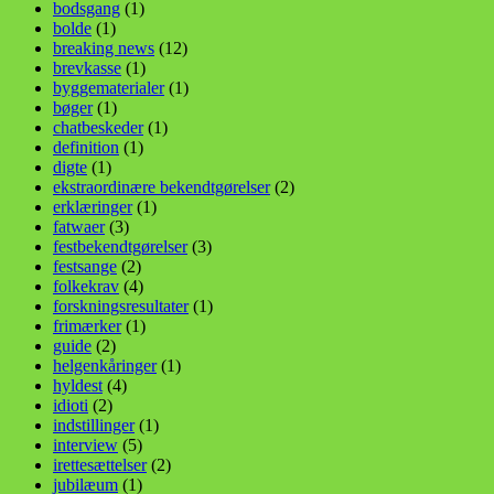
bodsgang
(1)
bolde
(1)
breaking news
(12)
brevkasse
(1)
byggematerialer
(1)
bøger
(1)
chatbeskeder
(1)
definition
(1)
digte
(1)
ekstraordinære bekendtgørelser
(2)
erklæringer
(1)
fatwaer
(3)
festbekendtgørelser
(3)
festsange
(2)
folkekrav
(4)
forskningsresultater
(1)
frimærker
(1)
guide
(2)
helgenkåringer
(1)
hyldest
(4)
idioti
(2)
indstillinger
(1)
interview
(5)
irettesættelser
(2)
jubilæum
(1)