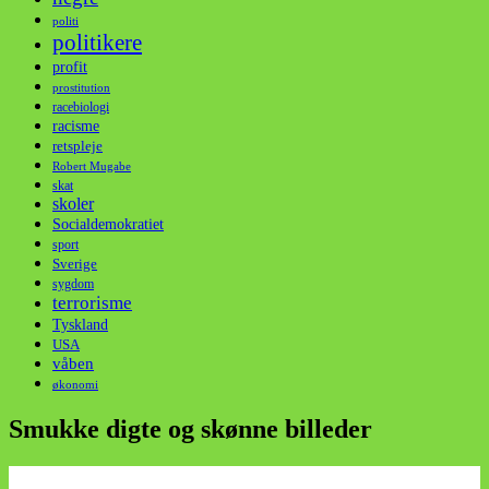
politi
politikere
profit
prostitution
racebiologi
racisme
retspleje
Robert Mugabe
skat
skoler
Socialdemokratiet
sport
Sverige
sygdom
terrorisme
Tyskland
USA
våben
økonomi
Smukke digte og skønne billeder