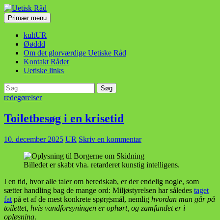
Hop
til
Søg
Primær menu
indhold
Uetisk Råd
kultUR
Øøddd
Om det glorværdige Uetiske Råd
Kontakt Rådet
Uetiske links
Søg
efter:
redegørelser
Toiletbesøg i en krisetid
10. december 2025
UR
Skriv en kommentar
Billedet er skabt vha. retarderet kunstig intelligens.
I en tid, hvor alle taler om beredskab, er der endelig nogle, som
sætter handling bag de mange ord: Miljøstyrelsen har således
taget
fat
på et af de mest konkrete spørgsmål, nemlig
hvordan man går på
toilettet, hvis vandforsyningen er ophørt, og zamfundet er i
opløsning
.