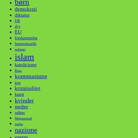
børn
demokrati
diktatur
DR
dyr
EU
fordummelse
homoseksuelle
industri
islam
katolicisme
Kina
kommunisme
krig
kriminalitet
kunst
kvinder
medier
militær
Muhammed
narko
nazisme
negre