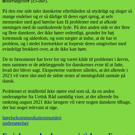
u
ndersøgelse
r
(
Es-dur
).
På den ene side taler danskerne efterhånden så utydeligt og sluger så
mange endelser og er så dårlige til deres eget sprog, at selv
mennesker med god hørelse kan få problemer med at afkode
meningen med de uartikulerede lyde. På den anden side er der flere
og flere danskere, der ikke hører ordentligt, grundet for høj
lortemusik og alderdom, og som nægter at indse, at de har et
problem, og i stedet foretrækker at forpeste deres omgivelser med
evindeligt brokkeri over, at de ikke kan høre.
De to fænomener har hver for sig været kilde til problemer i årevis,
men sammen er de ødelæggende for danskernes evne til at fatte,
hvad der bliver sagt. Eksperterne vurderer således, at det allerede i
2023 vil være slut med de sidste rester af meningsfuld samtale på
dansk.
Problemet er imidlertid ikke større end som så, da en anden
undersøgelse fra Uetisk Råd samtidig viser, at der allerede fra
omkring august 2021 ikke længere vil være nogen danskere tilbage,
der har noget relevant at sige.
hørelse
kommunikation
mumleri
undersøgelser