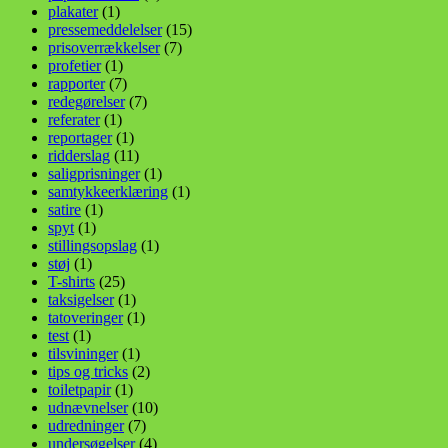
plakater
(1)
pressemeddelelser
(15)
prisoverrækkelser
(7)
profetier
(1)
rapporter
(7)
redegørelser
(7)
referater
(1)
reportager
(1)
ridderslag
(11)
saligprisninger
(1)
samtykkeerklæring
(1)
satire
(1)
spyt
(1)
stillingsopslag
(1)
støj
(1)
T-shirts
(25)
taksigelser
(1)
tatoveringer
(1)
test
(1)
tilsvininger
(1)
tips og tricks
(2)
toiletpapir
(1)
udnævnelser
(10)
udredninger
(7)
undersøgelser
(4)