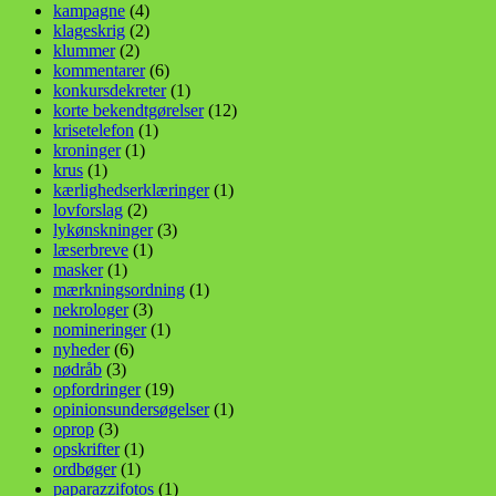
kampagne
(4)
klageskrig
(2)
klummer
(2)
kommentarer
(6)
konkursdekreter
(1)
korte bekendtgørelser
(12)
krisetelefon
(1)
kroninger
(1)
krus
(1)
kærlighedserklæringer
(1)
lovforslag
(2)
lykønskninger
(3)
læserbreve
(1)
masker
(1)
mærkningsordning
(1)
nekrologer
(3)
nomineringer
(1)
nyheder
(6)
nødråb
(3)
opfordringer
(19)
opinionsundersøgelser
(1)
oprop
(3)
opskrifter
(1)
ordbøger
(1)
paparazzifotos
(1)