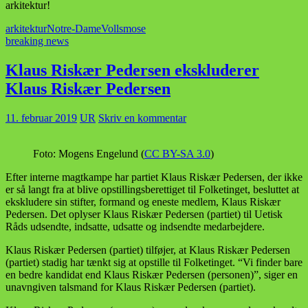
arkitektur!
arkitektur
Notre-Dame
Vollsmose
breaking news
Klaus Riskær Pedersen ekskluderer
Klaus Riskær Pedersen
11. februar 2019
UR
Skriv en kommentar
Foto: Mogens Engelund (
CC BY-SA 3.0
)
Efter interne magtkampe har partiet Klaus Riskær Pedersen, der ikke
er så langt fra at blive opstillingsberettiget til Folketinget, besluttet at
ekskludere sin stifter, formand og eneste medlem, Klaus Riskær
Pedersen. Det oplyser Klaus Riskær Pedersen (partiet) til Uetisk
Råds udsendte, indsatte, udsatte og indsendte medarbejdere.
Klaus Riskær Pedersen (partiet) tilføjer, at Klaus Riskær Pedersen
(partiet) stadig har tænkt sig at opstille til Folketinget. “Vi finder bare
en bedre kandidat end Klaus Riskær Pedersen (personen)”, siger en
unavngiven talsmand for Klaus Riskær Pedersen (partiet).