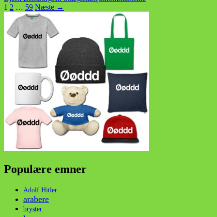
Indlægsnavigation
1
2
…
59
Næste →
Populære emner
Adolf Hitler
arabere
bryster