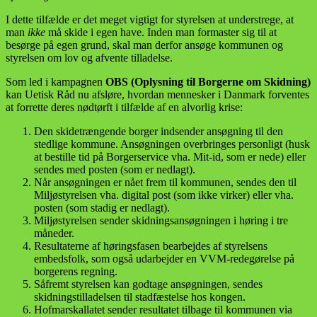
I dette tilfælde er det meget vigtigt for styrelsen at understrege, at
man
ikke
må skide i egen have. Inden man formaster sig til at
besørge på egen grund, skal man derfor ansøge kommunen og
styrelsen om lov og afvente tilladelse.
Som led i kampagnen
OBS (Oplysning til Borgerne om Skidning)
kan Uetisk Råd nu afsløre, hvordan mennesker i Danmark forventes
at forrette deres nødtørft i tilfælde af en alvorlig krise:
Den skidetrængende borger indsender ansøgning til den
stedlige kommune. Ansøgningen overbringes personligt (husk
at bestille tid på Borgerservice vha. Mit-id, som er nede) eller
sendes med posten (som er nedlagt).
Når ansøgningen er nået frem til kommunen, sendes den til
Miljøstyrelsen vha. digital post (som ikke virker) eller vha.
posten (som stadig er nedlagt).
Miljøstyrelsen sender skidningsansøgningen i høring i tre
måneder.
Resultaterne af høringsfasen bearbejdes af styrelsens
embedsfolk, som også udarbejder en VVM-redegørelse på
borgerens regning.
Såfremt styrelsen kan godtage ansøgningen, sendes
skidningstilladelsen til stadfæstelse hos kongen.
Hofmarskallatet sender resultatet tilbage til kommunen via