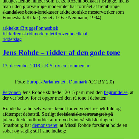
tilbagestående miljøer som f.eks. Rozenhoedkaai i Brugge, mens
man i den glorværdige modernitet har formået at frembringe
skandaløse beton-lortekasser
arkitektoniske mesterværker som
Fonnesbæk Kirke (tegnet af Ove Neumann, 1994).
arkitektur
Brugge
Fonnesbæk
Kirke
fremskridt
modernitet
Roozenhoedkaai
ridderslag
Jens Rohde – ridder af den gode tone
13. december 2018
UR
Skriv en kommentar
Foto:
Europa-Parlamentet i Danmark
(CC BY 2.0)
Perzonen
Jens Rohde skiftede i 2015 parti med den
begrundelse
, at
der var behov for et opgør med den rå tone i debatten.
Rohde har altid selv været kendt for en yderst respektfuld og
afdæmpet debatstil. Særligt
det islamiske terrorangreb på
julemarkedet
udbruddet af uro ved vinterårstidsfejringen i
Strasbourg har
demonstreret
, at Missil-Rohde forstår at holde en
sober og saglig stil i sine indlæg: