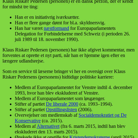
Klaus Riskær Pedersen (personen) er en dansk perzon, der er kendt
for mindst tre ting:
Han er en initiativrig iværksætter.
Han er flere gange dømt for bl.a. skyldnersvig.
Han har været
næstformand
for Europaparlamentets
Delegation for Forbindelserne med Schweiz (i perioden 26.
juli 1989 til 18. november 1990).
Klaus Riskær Pedersen (personen) har ikke afgivet kommentar, men
forventes at oprette et nyt parti, når han er hjemme igen efter en
længere udlandsrejse.
Som en service til læserne bringer vi her en oversigt over Klaus
Riskær Pedersens (personens) hidtidige politiske karriere:
Medlem af Europaparlamentet for Venstre indtil 4. december
1993, hvor han blev ekskluderet af Venstre.
Medlem af Europaparlamentet som løsgænger.
Stifter af partiet
De liberale 2000
(ca. 1993–1994).
Stifter af partiet
Opstillingslisten
(2006).
Overvejelser om medlemskab af
Socialdemokratiet og De
Konservative
(ca. 2015).
Medlem af
Alternativet
(fra 6. marts 2015, indtil han blev
ekskluderet den 13. marts 2015).
Ønskede ikke at opstille for
Kristendemokraterne
(april 2015).