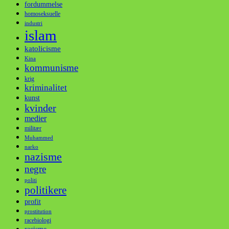
fordummelse
homoseksuelle
industri
islam
katolicisme
Kina
kommunisme
krig
kriminalitet
kunst
kvinder
medier
militær
Muhammed
narko
nazisme
negre
politi
politikere
profit
prostitution
racebiologi