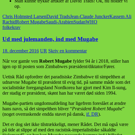
Man kunne trykke artikler af David Trads! Ok, nu holder vi
op.
Chris Holmsted Larsen
David Trads
Jean-Claude Juncker
Kassem Ali
Rachid
Robert Mugabe
Saudi-Arabien
Sudan
WHO
folkekrav
Ud med julemanden, ind med Mugabe
18. december 2016
UR
Skriv en kommentar
Når vor gamle ven
Robert Mugabe
fylder 94 år i 2018, stiller han
igen op til posten som Zimbabwes præsident/diktator/Fører.
Uetisk Råd opfordrer det paradisiske Zimbabwe til simpelthen at
udnævne Mugabe til præsident til evig tid, på samme måde som det
socialistiske foregangsland Nordkorea har gjort med Kim Il-sung,
der stadig er præsident, skønt han har været død siden 1994.
Mugabe-partiets ungdomsafdeling har ligefrem foreslået at ændre
hans navn, så det simpelthen bliver “
Præsident Robert Mugabe
”
(noget overraskende endda stavet på dansk,
if. DR
).
Det er dog slet ikke tilstrækkeligt, mener Rådet. Det må også være
på tide at slippe af med den racistisk-imperialistiske såkaldte