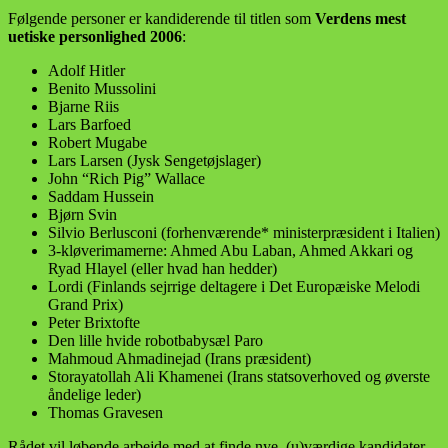
Følgende personer er kandiderende til titlen som
Verdens mest
uetiske personlighed 2006
:
Adolf Hitler
Benito Mussolini
Bjarne Riis
Lars Barfoed
Robert Mugabe
Lars Larsen (Jysk Sengetøjslager)
John “Rich Pig” Wallace
Saddam Hussein
Bjørn Svin
Silvio Berlusconi (forhenværende* ministerpræsident i Italien)
3-kløverimamerne: Ahmed Abu Laban, Ahmed Akkari og
Ryad Hlayel (eller hvad han hedder)
Lordi (Finlands sejrrige deltagere i Det Europæiske Melodi
Grand Prix)
Peter Brixtofte
Den lille hvide robotbabysæl Paro
Mahmoud Ahmadinejad (Irans præsident)
Storayatollah Ali Khamenei (Irans statsoverhoved og øverste
åndelige leder)
Thomas Gravesen
Rådet vil løbende arbejde med at finde nye, (u)værdige kandidater