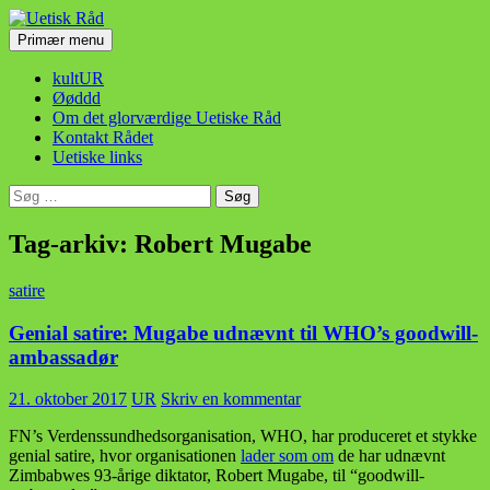
Hop
til
Søg
Primær menu
indhold
Uetisk Råd
kultUR
Øøddd
Om det glorværdige Uetiske Råd
Kontakt Rådet
Uetiske links
Søg
efter:
Tag-arkiv: Robert Mugabe
satire
Genial satire: Mugabe udnævnt til WHO’s goodwill-
ambassadør
21. oktober 2017
UR
Skriv en kommentar
FN’s Verdenssundhedsorganisation, WHO, har produceret et stykke
genial satire, hvor organisationen
lader som om
de har udnævnt
Zimbabwes 93-årige diktator, Robert Mugabe, til “goodwill-