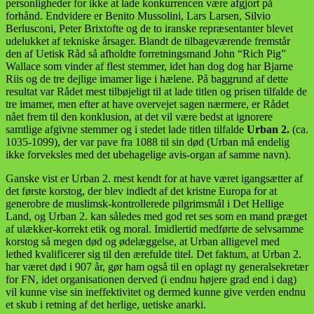
personligheder for ikke at lade konkurrencen være afgjort på
forhånd. Endvidere er Benito Mussolini, Lars Larsen, Silvio
Berlusconi, Peter Brixtofte og de to iranske repræsentanter blevet
udelukket af tekniske årsager. Blandt de tilbageværende fremstår
den af Uetisk Råd så afholdte forretningsmand John “Rich Pig”
Wallace som vinder af flest stemmer, idet han dog dog har Bjarne
Riis og de tre dejlige imamer lige i hælene. På baggrund af dette
resultat var Rådet mest tilbøjeligt til at lade titlen og prisen tilfalde de
tre imamer, men efter at have overvejet sagen nærmere, er Rådet
nået frem til den konklusion, at det vil være bedst at ignorere
samtlige afgivne stemmer og i stedet lade titlen tilfalde
Urban 2.
(ca.
1035-1099), der var pave fra 1088 til sin død (Urban må endelig
ikke forveksles med det ubehagelige avis-organ af samme navn).
Ganske vist er Urban 2. mest kendt for at have været igangsætter af
det første korstog, der blev indledt af det kristne Europa for at
generobre de muslimsk-kontrollerede pilgrimsmål i Det Hellige
Land, og Urban 2. kan således med god ret ses som en mand præget
af ulækker-korrekt etik og moral. Imidlertid medførte de selvsamme
korstog så megen død og ødelæggelse, at Urban alligevel med
lethed kvalificerer sig til den ærefulde titel. Det faktum, at Urban 2.
har været død i 907 år, gør ham også til en oplagt ny generalsekretær
for FN, idet organisationen derved (i endnu højere grad end i dag)
vil kunne vise sin ineffektivitet og dermed kunne give verden endnu
et skub i retning af det herlige, uetiske anarki.