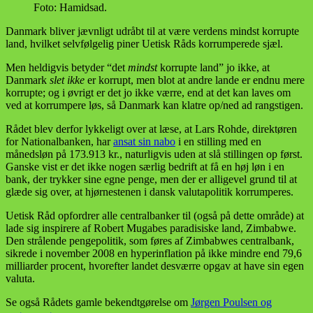
Foto: Hamidsad.
Danmark bliver jævnligt udråbt til at være verdens mindst korrupte
land, hvilket selvfølgelig piner Uetisk Råds korrumperede sjæl.
Men heldigvis betyder “det
mindst
korrupte land” jo ikke, at
Danmark
slet ikke
er korrupt, men blot at andre lande er endnu mere
korrupte; og i øvrigt er det jo ikke værre, end at det kan laves om
ved at korrumpere løs, så Danmark kan klatre op/ned ad rangstigen.
Rådet blev derfor lykkeligt over at læse, at Lars Rohde, direktøren
for Nationalbanken, har
ansat sin nabo
i en stilling med en
månedsløn på 173.913 kr., naturligvis uden at slå stillingen op først.
Ganske vist er det ikke nogen særlig bedrift at få en høj løn i en
bank, der trykker sine egne penge, men der er alligevel grund til at
glæde sig over, at hjørnestenen i dansk valutapolitik korrumperes.
Uetisk Råd opfordrer alle centralbanker til (også på dette område) at
lade sig inspirere af Robert Mugabes paradisiske land, Zimbabwe.
Den strålende pengepolitik, som føres af Zimbabwes centralbank,
sikrede i november 2008 en hyperinflation på ikke mindre end 79,6
milliarder procent, hvorefter landet desværre opgav at have sin egen
valuta.
Se også Rådets gamle bekendtgørelse om
Jørgen Poulsen og