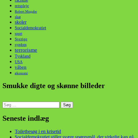
racisme
retspleje
Robert Mugabe
skat
skoler
Socialdemokratiet
sport
Sverige
sygdom
terrorisme
Tyskland
USA
våben
økonomi
Smukke digte og skønne billeder
Søg
efter:
din stemme i et sygt, sygt samfund!
Seneste indlæg
Toiletbesøg i en krisetid
Socialdemokratiet stiller svære spørgsmål, der virkelig kan gå