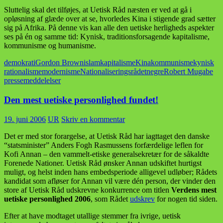
Sluttelig skal det tilføjes, at Uetisk Råd næsten er ved at gå i
opløsning af glæde over at se, hvorledes Kina i stigende grad sætter
sig på Afrika. På denne vis kan alle den uetiske herligheds aspekter
ses på én og samme tid: Kynisk, traditionsforsagende kapitalisme,
kommunisme og humanisme.
demokrati
Gordon Brown
islam
kapitalisme
Kina
kommunisme
kynisk
rationalisme
modernisme
Nationaliseringsrådet
negre
Robert Mugabe
pressemeddelelser
Den mest uetiske personlighed fundet!
19. juni 2006
UR
Skriv en kommentar
Det er med stor forargelse, at Uetisk Råd har iagttaget den danske
“statsminister” Anders Fogh Rasmussens forfærdelige leflen for
Kofi Annan – den vammelt-etiske generalsekretær for de såkaldte
Forenede Nationer. Uetisk Råd ønsker Annan udskiftet hurtigst
muligt, og helst inden hans embedsperiode alligevel udløber; Rådets
kandidat som afløser for Annan vil være dén person, der vinder den
store af Uetisk Råd udskrevne konkurrence om titlen
Verdens mest
uetiske personlighed 2006
, som Rådet
udskrev
for nogen tid siden.
Efter at have modtaget utallige stemmer fra ivrige, uetisk