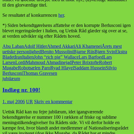
til den glorværdige titel.
Se resultatet af konkurrencen
her
.
*) Siden bekendtgørelsens affattelse er den korrupte Berlusconi igen
blevet regeringsleder i Italien, og Uetisk Råd glæder sig over at se,
at verden udvikler sig efter Rådets hoved.
Abu Laban
Adolf Hitler
Ahmed Akkari
Ali Khamenei
Årets mest
uetiske personlighed
Benito Mussolini
Bjarne Riis
Bjørn Svin
Ekstra
Bladet
Iran
Italien
John “rich pig” Wallace
Lars Barfoed
Lars
Larsen
Lordi
Mahmoud Ahmadinejad
Peter Brixtofte
Robert
Mugabe
Robotsælen Paro
Ryad Hlayel
Saddam Hussein
Silvio
Berlusconi
Thomas Gravesen
jubilæum
Indlæg nr. 100!
1. maj 2006
UR
Skriv en kommentar
Uetisk Råd kan nu fejre jubilæum, idet igangværende
bekendtgørelse er nummer 100 i rækken af friske og sublime
meningstilkendegivelser fra Rådets side. Vi vil derfor holde en
kæmpe fest, hvor blandt andet medlemmer af Nationaliseringsrådet
vil være inviteret (dog ikke Mugabe, da Rådet har et mindre