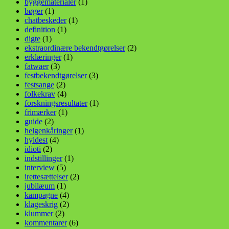
byggematerialer
(1)
bøger
(1)
chatbeskeder
(1)
definition
(1)
digte
(1)
ekstraordinære bekendtgørelser
(2)
erklæringer
(1)
fatwaer
(3)
festbekendtgørelser
(3)
festsange
(2)
folkekrav
(4)
forskningsresultater
(1)
frimærker
(1)
guide
(2)
helgenkåringer
(1)
hyldest
(4)
idioti
(2)
indstillinger
(1)
interview
(5)
irettesættelser
(2)
jubilæum
(1)
kampagne
(4)
klageskrig
(2)
klummer
(2)
kommentarer
(6)