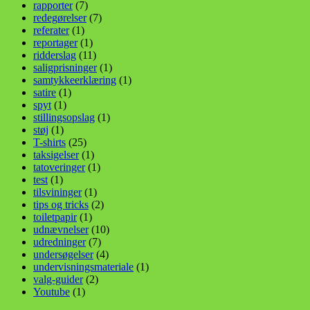
rapporter
(7)
redegørelser
(7)
referater
(1)
reportager
(1)
ridderslag
(11)
saligprisninger
(1)
samtykkeerklæring
(1)
satire
(1)
spyt
(1)
stillingsopslag
(1)
støj
(1)
T-shirts
(25)
taksigelser
(1)
tatoveringer
(1)
test
(1)
tilsvininger
(1)
tips og tricks
(2)
toiletpapir
(1)
udnævnelser
(10)
udredninger
(7)
undersøgelser
(4)
undervisningsmateriale
(1)
valg-guider
(2)
Youtube
(1)