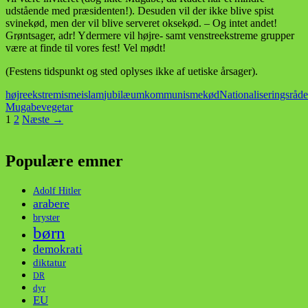
udstående med præsidenten!). Desuden vil der ikke blive spist
svinekød, men der vil blive serveret oksekød. – Og intet andet!
Grøntsager, adr! Ydermere vil højre- samt venstreekstreme grupper
være at finde til vores fest! Vel mødt!
(Festens tidspunkt og sted oplyses ikke af uetiske årsager).
højreekstremisme
islam
jubilæum
kommunisme
kød
Nationaliseringsråde
Mugabe
vegetar
Indlægsnavigation
1
2
Næste →
Populære emner
Adolf Hitler
arabere
bryster
børn
demokrati
diktatur
DR
dyr
EU