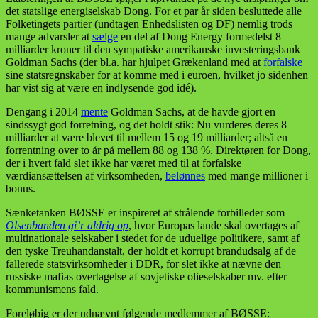
det statslige energiselskab Dong. For et par år siden besluttede alle
Folketingets partier (undtagen Enhedslisten og DF) nemlig trods
mange advarsler at
sælge
en del af Dong Energy formedelst 8
milliarder kroner til den sympatiske amerikanske investeringsbank
Goldman Sachs (der bl.a. har hjulpet Grækenland med at
forfalske
sine statsregnskaber for at komme med i euroen, hvilket jo sidenhen
har vist sig at være en indlysende god idé).
Dengang i 2014
mente
Goldman Sachs, at de havde gjort en
sindssygt god forretning, og det holdt stik: Nu vurderes deres 8
milliarder at være blevet til mellem 15 og 19 milliarder; altså en
forrentning over to år på mellem 88 og 138 %. Direktøren for Dong,
der i hvert fald slet ikke har været med til at forfalske
værdiansættelsen af virksomheden,
belønnes
med mange millioner i
bonus.
Sænketanken BØSSE er inspireret af strålende forbilleder som
Olsenbanden gi’r aldrig op
, hvor Europas lande skal overtages af
multinationale selskaber i stedet for de uduelige politikere, samt af
den tyske Treuhandanstalt, der holdt et korrupt brandudsalg af de
fallerede statsvirksomheder i DDR, for slet ikke at nævne den
russiske mafias overtagelse af sovjetiske olieselskaber mv. efter
kommunismens fald.
Foreløbig er der udnævnt følgende medlemmer af BØSSE: