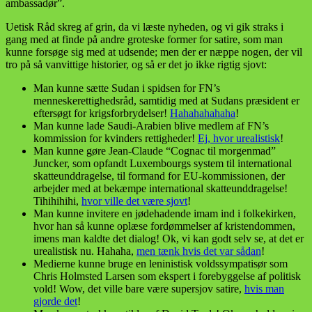
ambassadør”.
Uetisk Råd skreg af grin, da vi læste nyheden, og vi gik straks i
gang med at finde på andre groteske former for satire, som man
kunne forsøge sig med at udsende; men der er næppe nogen, der vil
tro på så vanvittige historier, og så er det jo ikke rigtig sjovt:
Man kunne sætte Sudan i spidsen for FN’s
menneskerettighedsråd, samtidig med at Sudans præsident er
eftersøgt for krigsforbrydelser!
Hahahahahaha
!
Man kunne lade Saudi-Arabien blive medlem af FN’s
kommission for kvinders rettigheder!
Ej, hvor urealistisk
!
Man kunne gøre Jean-Claude “Cognac til morgenmad”
Juncker, som opfandt Luxembourgs system til international
skatteunddragelse, til formand for EU-kommissionen, der
arbejder med at bekæmpe international skatteunddragelse!
Tihihihihi,
hvor ville det være sjovt
!
Man kunne invitere en jødehadende imam ind i folkekirken,
hvor han så kunne oplæse fordømmelser af kristendommen,
imens man kaldte det dialog! Ok, vi kan godt selv se, at det er
urealistisk nu. Hahaha,
men tænk hvis det var sådan
!
Medierne kunne bruge en leninistisk voldssympatisør som
Chris Holmsted Larsen som ekspert i forebyggelse af politisk
vold! Wow, det ville bare være supersjov satire,
hvis man
gjorde det
!