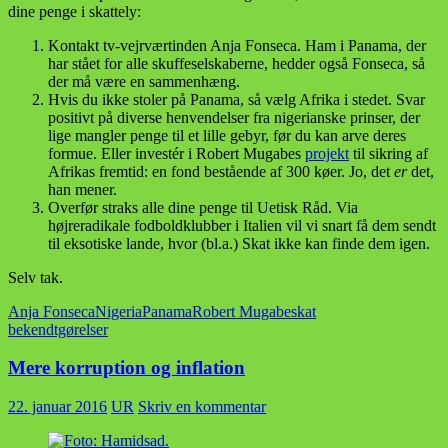
dine penge i skattely:
Kontakt tv-vejrværtinden Anja Fonseca. Ham i Panama, der
har stået for alle skuffeselskaberne, hedder også Fonseca, så
der må være en sammenhæng.
Hvis du ikke stoler på Panama, så vælg Afrika i stedet. Svar
positivt på diverse henvendelser fra nigerianske prinser, der
lige mangler penge til et lille gebyr, før du kan arve deres
formue. Eller investér i Robert Mugabes
projekt
til sikring af
Afrikas fremtid: en fond bestående af 300 køer. Jo, det
er
det,
han mener.
Overfør straks alle dine penge til Uetisk Råd. Via
højreradikale fodboldklubber i Italien vil vi snart få dem sendt
til eksotiske lande, hvor (bl.a.) Skat ikke kan finde dem igen.
Selv tak.
Anja Fonseca
Nigeria
Panama
Robert Mugabe
skat
bekendtgørelser
Mere korruption og inflation
22. januar 2016
UR
Skriv en kommentar