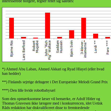
interesserede borgere, tegner feltet sig således:
*) Ahmed Abu Laban, Ahmed Akkari og Ryad Hlayel (eller hvad
han hedder)
**) Finlands sejrrige deltagere i Det Europæiske Melodi Grand Prix
***) Den lille hvide robotbabysæl
Som den opmærksomme læser vil bemærke, er Adolf Hitler og
Thomas Gravesen ikke længere med i konkurrencen, idet Uetisk
Råds redaktion har diskvalificeret disse to fremtrædende