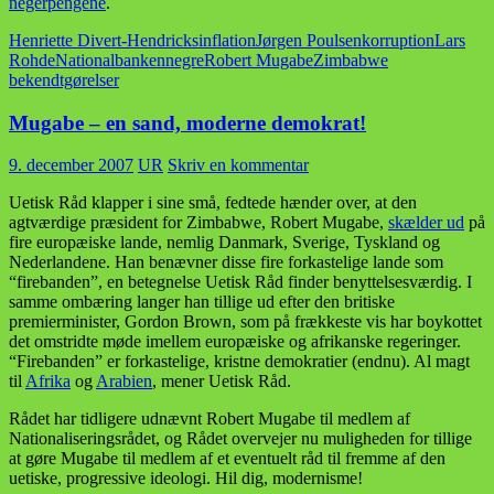
negerpengene
.
Henriette Divert-Hendricks
inflation
Jørgen Poulsen
korruption
Lars
Rohde
Nationalbanken
negre
Robert Mugabe
Zimbabwe
bekendtgørelser
Mugabe – en sand, moderne demokrat!
9. december 2007
UR
Skriv en kommentar
Uetisk Råd klapper i sine små, fedtede hænder over, at den
agtværdige præsident for Zimbabwe, Robert Mugabe,
skælder ud
på
fire europæiske lande, nemlig Danmark, Sverige, Tyskland og
Nederlandene. Han benævner disse fire forkastelige lande som
“firebanden”, en betegnelse Uetisk Råd finder benyttelsesværdig. I
samme ombæring langer han tillige ud efter den britiske
premierminister, Gordon Brown, som på frækkeste vis har boykottet
det omstridte møde imellem europæiske og afrikanske regeringer.
“Firebanden” er forkastelige, kristne demokratier (endnu). Al magt
til
Afrika
og
Arabien
, mener Uetisk Råd.
Rådet har tidligere udnævnt Robert Mugabe til medlem af
Nationaliseringsrådet, og Rådet overvejer nu muligheden for tillige
at gøre Mugabe til medlem af et eventuelt råd til fremme af den
uetiske, progressive ideologi. Hil dig, modernisme!