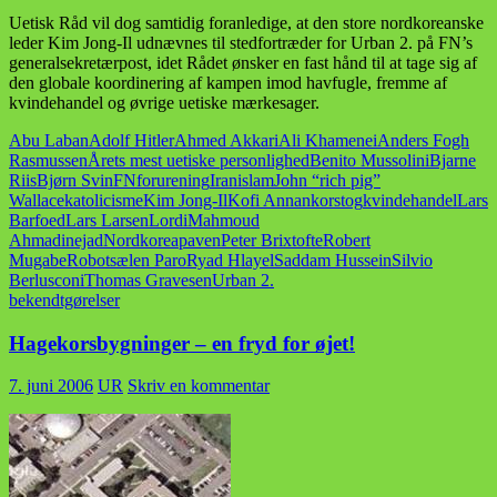
Uetisk Råd vil dog samtidig foranledige, at den store nordkoreanske
leder Kim Jong-Il udnævnes til stedfortræder for Urban 2. på FN’s
generalsekretærpost, idet Rådet ønsker en fast hånd til at tage sig af
den globale koordinering af kampen imod havfugle, fremme af
kvindehandel og øvrige uetiske mærkesager.
Abu Laban
Adolf Hitler
Ahmed Akkari
Ali Khamenei
Anders Fogh
Rasmussen
Årets mest uetiske personlighed
Benito Mussolini
Bjarne
Riis
Bjørn Svin
FN
forurening
Iran
islam
John “rich pig”
Wallace
katolicisme
Kim Jong-Il
Kofi Annan
korstog
kvindehandel
Lars
Barfoed
Lars Larsen
Lordi
Mahmoud
Ahmadinejad
Nordkorea
paven
Peter Brixtofte
Robert
Mugabe
Robotsælen Paro
Ryad Hlayel
Saddam Hussein
Silvio
Berlusconi
Thomas Gravesen
Urban 2.
bekendtgørelser
Hagekorsbygninger – en fryd for øjet!
7. juni 2006
UR
Skriv en kommentar