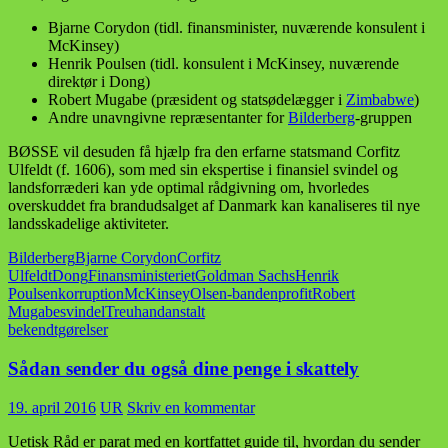
Bjarne Corydon (tidl. finansminister, nuværende konsulent i
McKinsey)
Henrik Poulsen (tidl. konsulent i McKinsey, nuværende
direktør i Dong)
Robert Mugabe (præsident og statsødelægger i
Zimbabwe
)
Andre unavngivne repræsentanter for
Bilderberg
-gruppen
BØSSE vil desuden få hjælp fra den erfarne statsmand Corfitz
Ulfeldt (f. 1606), som med sin ekspertise i finansiel svindel og
landsforræderi kan yde optimal rådgivning om, hvorledes
overskuddet fra brandudsalget af Danmark kan kanaliseres til nye
landsskadelige aktiviteter.
Bilderberg
Bjarne Corydon
Corfitz
Ulfeldt
Dong
Finansministeriet
Goldman Sachs
Henrik
Poulsen
korruption
McKinsey
Olsen-banden
profit
Robert
Mugabe
svindel
Treuhandanstalt
bekendtgørelser
Sådan sender du også dine penge i skattely
19. april 2016
UR
Skriv en kommentar
Uetisk Råd er parat med en kortfattet guide til, hvordan du sender