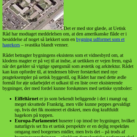
Det er med stor glæde, at Uetisk
Råd har modtaget meddelelsen om, at den amerikanske flåde er i
besiddelse af noget så lækkert som en
bygning udformet som et
hagekors
– svastika blandt venner.
Rådet betragter bygningens eksistens som et vidnesbyrd om, at
klodens magter er på vej til at indse, at uetikken er vejen frem, også
når det gælder så vigtige spørgsmål som æstetik og arkitektur. Rådet
kan kun opfordre til, at tendensen bliver forstærket med nye
pragteksempler på uetisk byggestil, og Rådet har med dette ædle
formål for øje udarbejdet et udkast til en liste over eksisterende
bygninger, der med fordel kunne forskønnes med uetiske symboler:
Eiffeltårnet
er jo som bekendt beliggende i det i mangt og
meget skvattede Frankrig, men ville kunne peppes gevaldigt
op, hvis det fik monteret et diskret, men dog kraftfuldt
hagekors på toppen.
Europa-Parlamentet
huserer i op imod tre bygninger, hvilket
naturligvis set fra et uetisk perspektiv er en dejlig respektløs
omgang med borgernes midler, men hvis det – på trods af