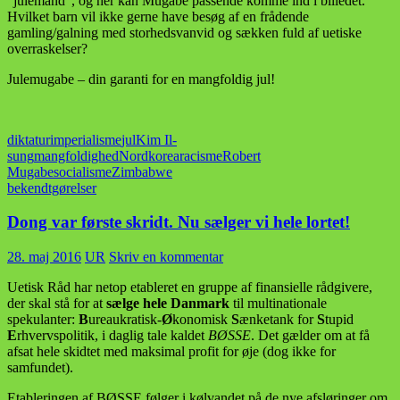
“julemand”, og her kan Mugabe passende komme ind i billedet.
Hvilket barn vil ikke gerne have besøg af en frådende
gamling/galning med storhedsvanvid og sækken fuld af uetiske
overraskelser?
Julemugabe – din garanti for en mangfoldig jul!
diktatur
imperialisme
jul
Kim Il-
sung
mangfoldighed
Nordkorea
racisme
Robert
Mugabe
socialisme
Zimbabwe
bekendtgørelser
Dong var første skridt. Nu sælger vi hele lortet!
28. maj 2016
UR
Skriv en kommentar
Uetisk Råd har netop etableret en gruppe af finansielle rådgivere,
der skal stå for at
sælge hele Danmark
til multinationale
spekulanter:
B
ureaukratisk-
Ø
konomisk
S
ænketank for
S
tupid
E
rhvervspolitik, i daglig tale kaldet
BØSSE
. Det gælder om at få
afsat hele skidtet med maksimal profit for øje (dog ikke for
samfundet).
Etableringen af BØSSE følger i kølvandet på de nye afsløringer om