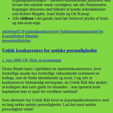
bygningsspredningen – ulækkert-demokratiske parlament skal
bevare den mindste smule værdighed, bør alle Parlamentets
bygninger dekoreres med billeder af kendte lederskikkelser
som Robert Mugabe, Josef Stalin og Ole Krarup.
Alle
rådhuse
i det ganske land bør fremover prydes af freds-
og anti-atom-tegn.
arkitektur
EU
Frankrig
hagekors
Josef Stalin
kommune
nazisme
Ole
Krarup
Robert Mugabe
pressemeddelelser
Uetisk konkurrence for uetiske personligheder
1. juni 2006
UR
Skriv en kommentar
Ekstra Bladet kører i øjeblikket en skønhedskonkurrence, hvor
forskellige ansatte hos forskellige virksomheder nominerer en
kollega, som de finder tiltrækkende og sexet. I sig selv er
konkurrencen fuldstændig
meningsløs
, da Uetisk Råd ikke ønsker,
at kollegaer skal være glade for hinanden – kun igennem kold
kapitalisme kan vi opnå det værdiløse samfund!
Som alternativ har Uetisk Råd lavet en (u)sympatikonkurrence med
en lang række uetiske personligheder. Lad den mest uetiske
personlighed vinde!