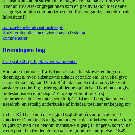
(Uetisk Råd kan desuden kun betragte den nye paves fortid som
leder af Troslærekongregationen som en positiv faktor, idet denne
kongregation blot er et moderne navn for den gamle, hæderkronede
Inkvisition!)
homoseksuelle
inkvisition
Joseph
Ratzinger
katolicisme
nazisme
paven
Tyskland
kommentarer
Dronningens bog
15. april 2005
UR
Skriv en kommentar
Efter at en journalist fra Jyllands-Posten har skrevet en bog om
dronningen, hvori sidstnævnte udtaler et ønske om, at vi skal give
islam et modspil, kan Uetisk Råd ikke andet end at udtrykke vort
ønske om en kraftig justering af denne opfattelse. Hvad med at give
protestantismen et modspil? Vi mangler samfunds- og
kulturberigende elementer, som indgår i islam: I flæng kan nævnes
æresdrab, en rettelig underkuelse af kvinder, totalitær tankegang mv.
Uetisk Råd har kun i en vis grad lagt skjul på vort ønske om at
katolicere Danmark. Kun igennem denne del af kristendommen kan
vi gøre op med den betonhumanistiske tilgang til tingene, som vi har
været pint af siden den demokratiske grundlovs indførelse i 1849.