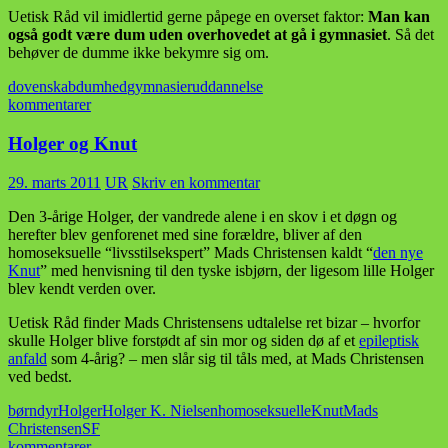
Uetisk Råd vil imidlertid gerne påpege en overset faktor:
Man kan
også godt være dum uden overhovedet at gå i gymnasiet
. Så det
behøver de dumme ikke bekymre sig om.
dovenskab
dumhed
gymnasier
uddannelse
kommentarer
Holger og Knut
29. marts 2011
UR
Skriv en kommentar
Den 3-årige Holger, der vandrede alene i en skov i et døgn og
herefter blev genforenet med sine forældre, bliver af den
homoseksuelle “livsstilsekspert” Mads Christensen kaldt “
den nye
Knut
” med henvisning til den tyske isbjørn, der ligesom lille Holger
blev kendt verden over.
Uetisk Råd finder Mads Christensens udtalelse ret bizar – hvorfor
skulle Holger blive forstødt af sin mor og siden dø af et
epileptisk
anfald
som 4-årig? – men slår sig til tåls med, at Mads Christensen
ved bedst.
børn
dyr
Holger
Holger K. Nielsen
homoseksuelle
Knut
Mads
Christensen
SF
kommentarer