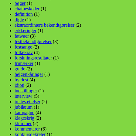
bøger
(1)
chatbeskeder
(1)
definition
(1)
digte
(1)
ekstraordinære bekendtgørelser
(2)
erklæringer
(1)
fatwaer
(3)
festbekendtgørelser
(3)
festsange
(2)
folkekrav
(4)
forskningsresultater
(1)
frimærker
(1)
guide
(2)
helgenkåringer
(1)
hyldest
(4)
idioti
(2)
indstillinger
(1)
interview
(5)
irettesættelser
(2)
jubilæum
(1)
kampagne
(4)
klageskrig
(2)
klummer
(2)
kommentarer
(6)
konkursdekreter
(1)