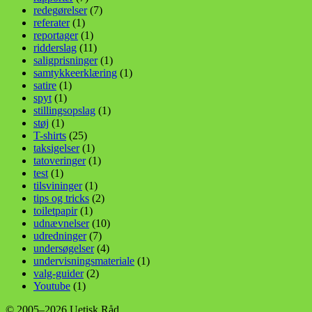
redegørelser
(7)
referater
(1)
reportager
(1)
ridderslag
(11)
saligprisninger
(1)
samtykkeerklæring
(1)
satire
(1)
spyt
(1)
stillingsopslag
(1)
støj
(1)
T-shirts
(25)
taksigelser
(1)
tatoveringer
(1)
test
(1)
tilsvininger
(1)
tips og tricks
(2)
toiletpapir
(1)
udnævnelser
(10)
udredninger
(7)
undersøgelser
(4)
undervisningsmateriale
(1)
valg-guider
(2)
Youtube
(1)
© 2005–2026 Uetisk Råd.