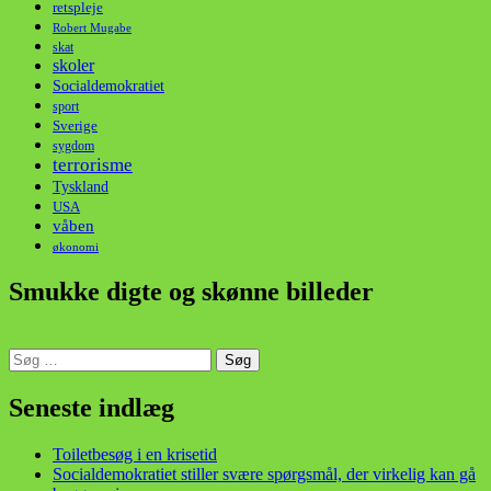
retspleje
Robert Mugabe
skat
skoler
Socialdemokratiet
sport
Sverige
sygdom
terrorisme
Tyskland
USA
våben
økonomi
Smukke digte og skønne billeder
Søg
efter:
din stemme i et sygt, sygt samfund!
Seneste indlæg
Toiletbesøg i en krisetid
Socialdemokratiet stiller svære spørgsmål, der virkelig kan gå