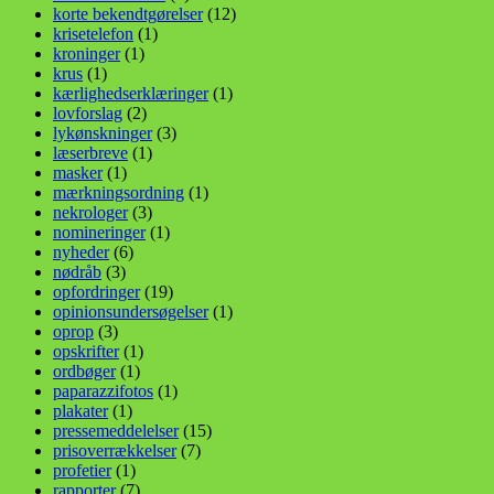
korte bekendtgørelser
(12)
krisetelefon
(1)
kroninger
(1)
krus
(1)
kærlighedserklæringer
(1)
lovforslag
(2)
lykønskninger
(3)
læserbreve
(1)
masker
(1)
mærkningsordning
(1)
nekrologer
(3)
nomineringer
(1)
nyheder
(6)
nødråb
(3)
opfordringer
(19)
opinionsundersøgelser
(1)
oprop
(3)
opskrifter
(1)
ordbøger
(1)
paparazzifotos
(1)
plakater
(1)
pressemeddelelser
(15)
prisoverrækkelser
(7)
profetier
(1)
rapporter
(7)