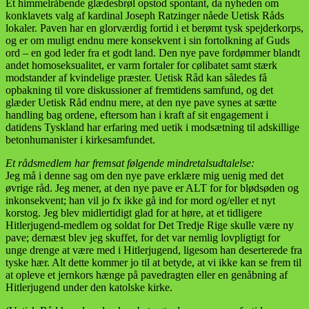
Et himmelråbende glædesbrøl opstod spontant, da nyheden om
konklavets valg af kardinal Joseph Ratzinger nåede Uetisk Råds
lokaler. Paven har en glorværdig fortid i et berømt tysk spejderkorps,
og er om muligt endnu mere konsekvent i sin fortolkning af Guds
ord – en god leder fra et godt land. Den nye pave fordømmer blandt
andet homoseksualitet, er varm fortaler for cølibatet samt stærk
modstander af kvindelige præster. Uetisk Råd kan således få
opbakning til vore diskussioner af fremtidens samfund, og det
glæder Uetisk Råd endnu mere, at den nye pave synes at sætte
handling bag ordene, eftersom han i kraft af sit engagement i
datidens Tyskland har erfaring med uetik i modsætning til adskillige
betonhumanister i kirkesamfundet.
Et rådsmedlem har fremsat følgende mindretalsudtalelse:
Jeg må i denne sag om den nye pave erklære mig uenig med det
øvrige råd. Jeg mener, at den nye pave er ALT for for blødsøden og
inkonsekvent; han vil jo fx ikke gå ind for mord og/eller et nyt
korstog. Jeg blev midlertidigt glad for at høre, at et tidligere
Hitlerjugend-medlem og soldat for Det Tredje Rige skulle være ny
pave; dernæst blev jeg skuffet, for det var nemlig lovpligtigt for
unge drenge at være med i Hitlerjugend, ligesom han deserterede fra
tyske hær. Alt dette kommer jo til at betyde, at vi ikke kan se frem til
at opleve et jernkors hænge på pavedragten eller en genåbning af
Hitlerjugend under den katolske kirke.