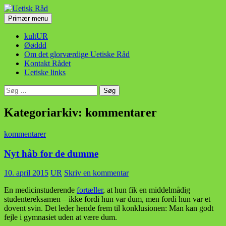
Hop
til
Søg
Primær menu
indhold
Uetisk Råd
kultUR
Øøddd
Om det glorværdige Uetiske Råd
Kontakt Rådet
Uetiske links
Søg
efter:
Kategoriarkiv: kommentarer
kommentarer
Nyt håb for de dumme
10. april 2015
UR
Skriv en kommentar
En medicinstuderende
fortæller
, at hun fik en middelmådig
studentereksamen – ikke fordi hun var dum, men fordi hun var et
dovent svin. Det leder hende frem til konklusionen: Man kan godt
fejle i gymnasiet uden at være dum.