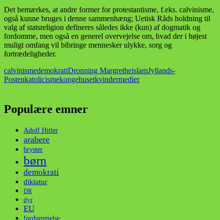
Det bemærkes, at andre former for protestantisme, f.eks. calvinisme,
også kunne bruges i denne sammenhæng; Uetisk Råds holdning til
valg af statsreligion defineres således ikke (kun) af dogmatik og
fordomme, men også en generel overvejelse om, hvad der i højest
muligt omfang vil bibringe mennesker ulykke, sorg og
fortrædeligheder.
calvinisme
demokrati
Dronning Margrethe
islam
Jyllands-
Posten
katolicisme
kongehuset
kvinder
medier
Populære emner
Adolf Hitler
arabere
bryster
børn
demokrati
diktatur
DR
dyr
EU
fordummelse