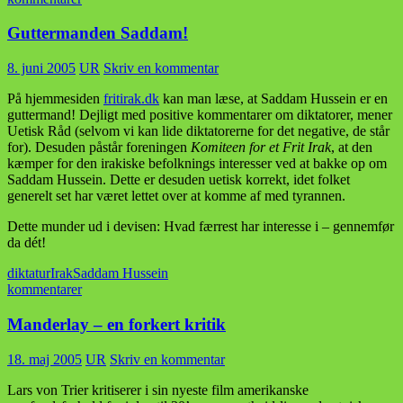
Guttermanden Saddam!
8. juni 2005
UR
Skriv en kommentar
På hjemmesiden
fritirak.dk
kan man læse, at Saddam Hussein er en
guttermand! Dejligt med positive kommentarer om diktatorer, mener
Uetisk Råd (selvom vi kan lide diktatorerne for det negative, de står
for). Desuden påstår foreningen
Komiteen for et Frit Irak
, at den
kæmper for den irakiske befolknings interesser ved at bakke op om
Saddam Hussein. Dette er desuden uetisk korrekt, idet folket
generelt set har været lettet over at komme af med tyrannen.
Dette munder ud i devisen: Hvad færrest har interesse i – gennemfør
da dét!
diktatur
Irak
Saddam Hussein
kommentarer
Manderlay – en forkert kritik
18. maj 2005
UR
Skriv en kommentar
Lars von Trier kritiserer i sin nyeste film amerikanske