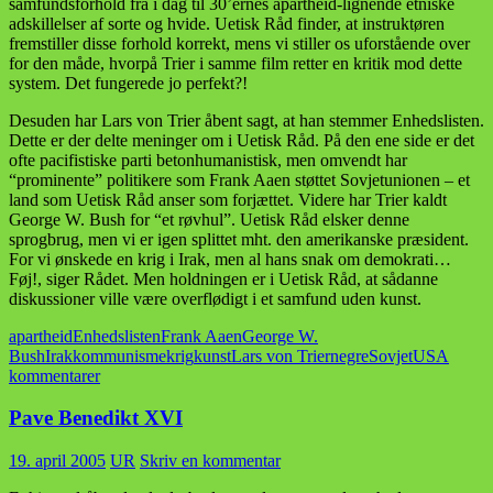
samfundsforhold fra i dag til 30’ernes apartheid-lignende etniske
adskillelser af sorte og hvide. Uetisk Råd finder, at instruktøren
fremstiller disse forhold korrekt, mens vi stiller os uforstående over
for den måde, hvorpå Trier i samme film retter en kritik mod dette
system. Det fungerede jo perfekt?!
Desuden har Lars von Trier åbent sagt, at han stemmer Enhedslisten.
Dette er der delte meninger om i Uetisk Råd. På den ene side er det
ofte pacifistiske parti betonhumanistisk, men omvendt har
“prominente” politikere som Frank Aaen støttet Sovjetunionen – et
land som Uetisk Råd anser som forjættet. Videre har Trier kaldt
George W. Bush for “et røvhul”. Uetisk Råd elsker denne
sprogbrug, men vi er igen splittet mht. den amerikanske præsident.
For vi ønskede en krig i Irak, men al hans snak om demokrati…
Føj!, siger Rådet. Men holdningen er i Uetisk Råd, at sådanne
diskussioner ville være overflødigt i et samfund uden kunst.
apartheid
Enhedslisten
Frank Aaen
George W.
Bush
Irak
kommunisme
krig
kunst
Lars von Trier
negre
Sovjet
USA
kommentarer
Pave Benedikt XVI
19. april 2005
UR
Skriv en kommentar