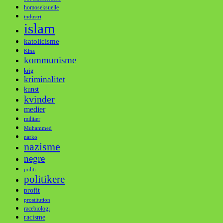
homoseksuelle
industri
islam
katolicisme
Kina
kommunisme
krig
kriminalitet
kunst
kvinder
medier
militær
Muhammed
narko
nazisme
negre
politi
politikere
profit
prostitution
racebiologi
racisme