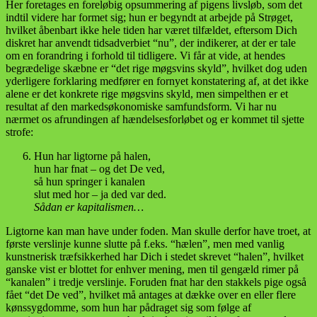
Her foretages en foreløbig opsummering af pigens livsløb, som det
indtil videre har formet sig; hun er begyndt at arbejde på Strøget,
hvilket åbenbart ikke hele tiden har været tilfældet, eftersom Dich
diskret har anvendt tidsadverbiet “nu”, der indikerer, at der er tale
om en forandring i forhold til tidligere. Vi får at vide, at hendes
begrædelige skæbne er “det rige møgsvins skyld”, hvilket dog uden
yderligere forklaring medfører en fornyet konstatering af, at det ikke
alene er det konkrete rige møgsvins skyld, men simpelthen er et
resultat af den markedsøkonomiske samfundsform. Vi har nu
nærmet os afrundingen af hændelsesforløbet og er kommet til sjette
strofe:
Hun har ligtorne på halen,
hun har fnat – og det De ved,
så hun springer i kanalen
slut med hor – ja ded var ded.
Sådan er kapitalismen…
Ligtorne kan man have under foden. Man skulle derfor have troet, at
første verslinje kunne slutte på f.eks. “hælen”, men med vanlig
kunstnerisk træfsikkerhed har Dich i stedet skrevet “halen”, hvilket
ganske vist er blottet for enhver mening, men til gengæld rimer på
“kanalen” i tredje verslinje. Foruden fnat har den stakkels pige også
fået “det De ved”, hvilket må antages at dække over en eller flere
kønssygdomme, som hun har pådraget sig som følge af