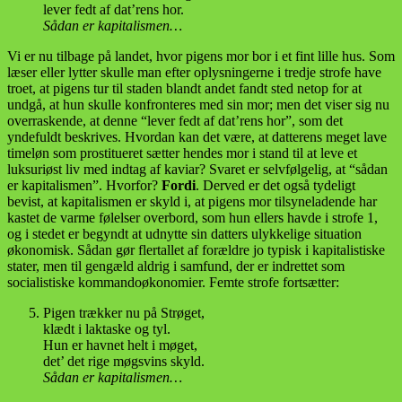
lever fedt af dat’rens hor.
Sådan er kapitalismen…
Vi er nu tilbage på landet, hvor pigens mor bor i et fint lille hus. Som
læser eller lytter skulle man efter oplysningerne i tredje strofe have
troet, at pigens tur til staden blandt andet fandt sted netop for at
undgå, at hun skulle konfronteres med sin mor; men det viser sig nu
overraskende, at denne “lever fedt af dat’rens hor”, som det
yndefuldt beskrives. Hvordan kan det være, at datterens meget lave
timeløn som prostitueret sætter hendes mor i stand til at leve et
luksuriøst liv med indtag af kaviar? Svaret er selvfølgelig, at “sådan
er kapitalismen”. Hvorfor?
Fordi
. Derved er det også tydeligt
bevist, at kapitalismen er skyld i, at pigens mor tilsyneladende har
kastet de varme følelser overbord, som hun ellers havde i strofe 1,
og i stedet er begyndt at udnytte sin datters ulykkelige situation
økonomisk. Sådan gør flertallet af forældre jo typisk i kapitalistiske
stater, men til gengæld aldrig i samfund, der er indrettet som
socialistiske kommandoøkonomier. Femte strofe fortsætter:
Pigen trækker nu på Strøget,
klædt i laktaske og tyl.
Hun er havnet helt i møget,
det’ det rige møgsvins skyld.
Sådan er kapitalismen…