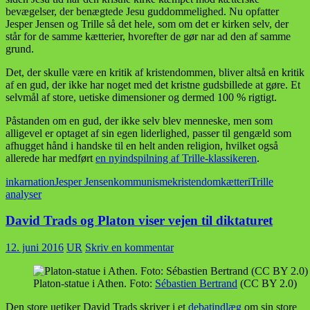
bevægelser, der benægtede Jesu guddommelighed. Nu opfatter
Jesper Jensen og Trille så det hele, som om det er kirken selv, der
står for de samme kætterier, hvorefter de gør nar ad den af samme
grund.
Det, der skulle være en kritik af kristendommen, bliver altså en kritik
af en gud, der ikke har noget med det kristne gudsbillede at gøre. Et
selvmål af store, uetiske dimensioner og dermed 100 % rigtigt.
Påstanden om en gud, der ikke selv blev menneske, men som
alligevel er optaget af sin egen liderlighed, passer til gengæld som
afhugget hånd i handske til en helt anden religion, hvilket også
allerede har medført
en nyindspilning af Trille-klassikeren
.
inkarnation
Jesper Jensen
kommunisme
kristendom
kætteri
Trille
analyser
David Trads og Platon viser vejen til diktaturet
12. juni 2016
UR
Skriv en kommentar
Platon-statue i Athen. Foto:
Sébastien Bertrand
(CC BY 2.0)
Den store uetiker David Trads skriver i et
debatindlæg
om sin store