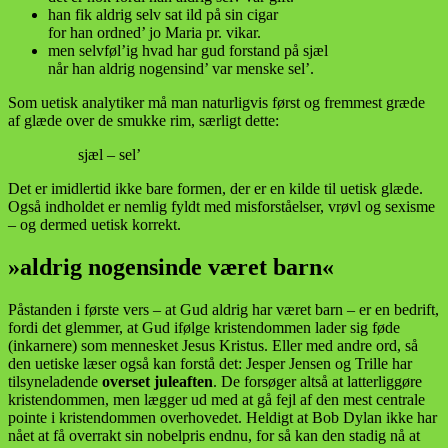
han fik aldrig selv sat ild på sin cigar
for han ordned’ jo Maria pr. vikar.
men selvføl’ig hvad har gud forstand på sjæl
når han aldrig nogensind’ var menske sel’.
Som uetisk analytiker må man naturligvis først og fremmest græde
af glæde over de smukke rim, særligt dette:
sjæl – sel’
Det er imidlertid ikke bare formen, der er en kilde til uetisk glæde.
Også indholdet er nemlig fyldt med misforståelser, vrøvl og sexisme
– og dermed uetisk korrekt.
»aldrig nogensinde været barn«
Påstanden i første vers – at Gud aldrig har været barn – er en bedrift,
fordi det glemmer, at Gud ifølge kristendommen lader sig føde
(inkarnere) som mennesket Jesus Kristus. Eller med andre ord, så
den uetiske læser også kan forstå det: Jesper Jensen og Trille har
tilsyneladende
overset juleaften
. De forsøger altså at latterliggøre
kristendommen, men lægger ud med at gå fejl af den mest centrale
pointe i kristendommen overhovedet. Heldigt at Bob Dylan ikke har
nået at få overrakt sin nobelpris endnu, for så kan den stadig nå at