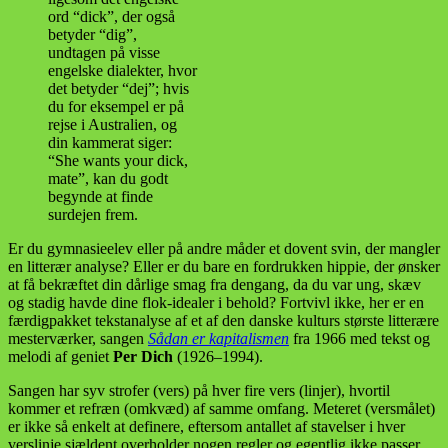
ord “dick”, der også
betyder “dig”,
undtagen på visse
engelske dialekter, hvor
det betyder “dej”; hvis
du for eksempel er på
rejse i Australien, og
din kammerat siger:
“She wants your dick,
mate”, kan du godt
begynde at finde
surdejen frem.
Er du gymnasieelev eller på andre måder et dovent svin, der mangler
en litterær analyse? Eller er du bare en fordrukken hippie, der ønsker
at få bekræftet din dårlige smag fra dengang, da du var ung, skæv
og stadig havde dine flok-idealer i behold? Fortvivl ikke, her er en
færdigpakket tekstanalyse af et af den danske kulturs største litterære
mesterværker, sangen
Sådan er kapitalismen
fra 1966 med tekst og
melodi af geniet
Per Dich
(1926–1994).
Sangen har syv strofer (vers) på hver fire vers (linjer), hvortil
kommer et refræn (omkvæd) af samme omfang. Meteret (versmålet)
er ikke så enkelt at definere, eftersom antallet af stavelser i hver
verslinje sjældent overholder nogen regler og egentlig ikke passer