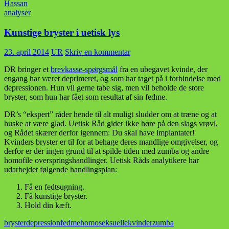
Hassan
analyser
Kunstige bryster i uetisk lys
23. april 2014
UR
Skriv en kommentar
DR bringer et
brevkasse-spørgsmål
fra en ubegavet kvinde, der
engang har været deprimeret, og som har taget på i forbindelse med
depressionen. Hun vil gerne tabe sig, men vil beholde de store
bryster, som hun har fået som resultat af sin fedme.
DR’s “ekspert” råder hende til alt muligt sludder om at træne og at
huske at være glad. Uetisk Råd gider ikke høre på den slags vrøvl,
og Rådet skærer derfor igennem: Du skal have implantater!
Kvinders bryster er til for at behage deres mandlige omgivelser, og
derfor er der ingen grund til at spilde tiden med zumba og andre
homofile overspringshandlinger. Uetisk Råds analytikere har
udarbejdet følgende handlingsplan:
Få en fedtsugning.
Få kunstige bryster.
Hold din kæft.
bryster
depression
fedme
homoseksuelle
kvinder
zumba