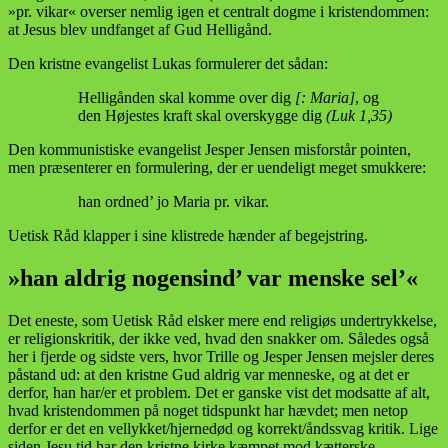
»pr. vikar« overser nemlig igen et centralt dogme i kristendommen:
at Jesus blev undfanget af Gud Helligånd.
Den kristne evangelist Lukas formulerer det sådan:
Helligånden skal komme over dig
[: Maria]
, og
den Højestes kraft skal overskygge dig
(Luk 1,35)
Den kommunistiske evangelist Jesper Jensen misforstår pointen,
men præsenterer en formulering, der er uendeligt meget smukkere:
han ordned’ jo Maria pr. vikar.
Uetisk Råd klapper i sine klistrede hænder af begejstring.
»han aldrig nogensind’ var menske sel’«
Det eneste, som Uetisk Råd elsker mere end religiøs undertrykkelse,
er religionskritik, der ikke ved, hvad den snakker om. Således også
her i fjerde og sidste vers, hvor Trille og Jesper Jensen mejsler deres
påstand ud: at den kristne Gud aldrig var menneske, og at det er
derfor, han har/er et problem. Det er ganske vist det modsatte af alt,
hvad kristendommen på noget tidspunkt har hævdet; men netop
derfor er det en vellykket/hjernedød og korrekt/åndssvag kritik. Lige
siden Jesu tid har den kristne kirke kæmpet mod kætterske