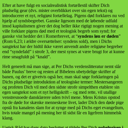
Efter at have fulgt en socialrealistisk fortællestil skifter Dich
pludselig gear (dvs. mister overblikket over sin egen tekst) og
introducerer et nyt, religiøst fortællelag. Pigens død forklares nu ved
hjælp af syndsbegrebet. Ganske ligesom med de løbende udfald
imod kapitalismen giver det dog heller ikke rigtigt nogen mening at
ville forklare pigens død med et teologisk begreb som synd; for
ganske vist hedder det i Romerbrevet, at “
syndens løn er døden
”
(Rom 6,23; i ældre oversættelser: syndens sold), men i Dichs
sangtekst har der hidtil ikke været anvendt andre religiøse begreber
end “syndefald” i strofe 3, der mest synes at være brugt for at kunne
rime smagfuldt på “knald”.
Helt generelt må man sige, at Per Dichs verdenslitteratur nemt slår
både Paulus’ breve og resten af Bibelens ubetydelige skrifter af
banen, og det er givetvis også her, man skal søge forklaringen på
Dichs pludselige introduktion af teologiske termer: Mestersangeren
og profeten Dich vil med den sidste strofe simpelthen etablere sin
egen sangtekst som et nyt helligskrift – og med rette, vil utallige
venstresnoede dansklærere uden tvivl mene. Mens Kristus opstod
fra de døde for skænke menneskene livet, lader Dich den døde pige
opstå fra kanalens slam for at synge med på Dichs eget evangelium,
hvis totale mangel på mening her til sidst får en ligefrem himmelsk
klang.
Uetisk Råd har dags dato besluttet at tildele Per Dich
nobelprisen i