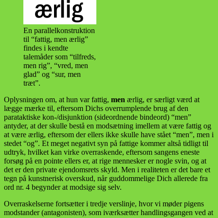
En parallelkonstruktion
til “fattig, men ærlig”
findes i kendte
talemåder som “tilfreds,
men rig”, “vred, men
glad” og “sur, men
træt”.
Oplysningen om, at hun var fattig,
men
ærlig, er særligt værd at
lægge mærke til, eftersom Dichs overrumplende brug af den
parataktiske kon-/disjunktion (sideordnende bindeord) “men”
antyder, at der skulle bestå en modsætning imellem at være fattig og
at være ærlig, eftersom der ellers ikke skulle have stået “men”, men i
stedet “og”. Et meget negativt syn på fattige kommer altså tidligt til
udtryk, hvilket kan virke overraskende, eftersom sangens eneste
forsøg på en pointe ellers er, at rige mennesker er nogle svin, og at
det er den private ejendomsrets skyld. Men i realiteten er det bare et
tegn på kunstnerisk overskud, når guddommelige Dich allerede fra
ord nr. 4 begynder at modsige sig selv.
Overraskelserne fortsætter i tredje verslinje, hvor vi møder pigens
modstander (antagonisten), som iværksætter handlingsgangen ved at