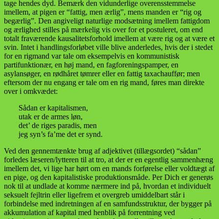
tage hendes dyd. Bemærk den vidunderlige overensstemmelse
imellem, at pigen er “fattig, men ærlig”, mens manden er “rig og
begærlig”. Den angiveligt naturlige modsætning imellem fattigdom
og ærlighed stilles på mærkelig vis over for et postuleret, om end
totalt fraværende kausalitetsforhold imellem at være rig og at være et
svin. Intet i handlingsforløbet ville blive anderledes, hvis der i stedet
for en rigmand var tale om eksempelvis en kommunistisk
partifunktionær, en høj mand, en fagforeningspamper, en
asylansøger, en rødhåret tømrer eller en fattig taxachauffør; men
eftersom der nu engang er tale om en rig mand, føres man direkte
over i omkvædet:
Sådan er kapitalismen,
utak er de armes løn,
det’ de riges paradis, men
jeg syn’s fa’me det er synd.
Ved den gennemtænkte brug af adjektivet (tillægsordet) “sådan”
forledes læseren/lytteren til at tro, at der er en egentlig sammenhæng
imellem det, vi lige har hørt om en mands forførelse eller voldtægt af
en pige, og den kapitalistiske produktionsmåde. Per Dich er generøs
nok til at undlade at komme nærmere ind på, hvordan et individuelt
seksuelt fejltrin eller ligefrem et overgreb umiddelbart står i
forbindelse med indretningen af en samfundsstruktur, der bygger på
akkumulation af kapital med henblik på forrentning ved