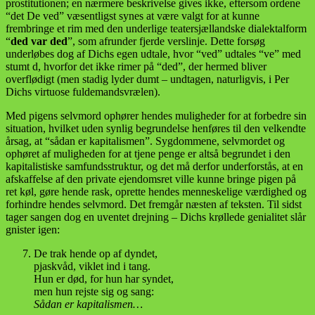
prostitutionen; en nærmere beskrivelse gives ikke, eftersom ordene
“det De ved” væsentligst synes at være valgt for at kunne
frembringe et rim med den underlige teatersjællandske dialektalform
“
ded var ded
”, som afrunder fjerde verslinje. Dette forsøg
underløbes dog af Dichs egen udtale, hvor “ved” udtales “ve” med
stumt d, hvorfor det ikke rimer på “ded”, der hermed bliver
overflødigt (men stadig lyder dumt – undtagen, naturligvis, i Per
Dichs virtuose fuldemandsvrælen).
Med pigens selvmord ophører hendes muligheder for at forbedre sin
situation, hvilket uden synlig begrundelse henføres til den velkendte
årsag, at “sådan er kapitalismen”. Sygdommene, selvmordet og
ophøret af muligheden for at tjene penge er altså begrundet i den
kapitalistiske samfundsstruktur, og det må derfor underforstås, at en
afskaffelse af den private ejendomsret ville kunne bringe pigen på
ret køl, gøre hende rask, oprette hendes menneskelige værdighed og
forhindre hendes selvmord. Det fremgår næsten af teksten. Til sidst
tager sangen dog en uventet drejning – Dichs krøllede genialitet slår
gnister igen:
De trak hende op af dyndet,
pjaskvåd, viklet ind i tang.
Hun er død, for hun har syndet,
men hun rejste sig og sang:
Sådan er kapitalismen…