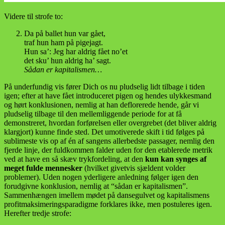
Videre til strofe to:
Da på ballet hun var gået,
traf hun ham på pigejagt.
Hun sa’: Jeg har aldrig fået no’et
det sku’ hun aldrig ha’ sagt.
Sådan er kapitalismen…
På underfundig vis fører Dich os nu pludselig lidt tilbage i tiden
igen; efter at have fået introduceret pigen og hendes ulykkesmand
og hørt konklusionen, nemlig at han deflorerede hende, går vi
pludselig tilbage til den mellemliggende periode for at få
demonstreret, hvordan forførelsen eller overgrebet (det bliver aldrig
klargjort) kunne finde sted. Det umotiverede skift i tid følges på
sublimeste vis op af én af sangens allerbedste passager, nemlig den
fjerde linje, der fuldkommen falder uden for den etablerede metrik
ved at have en så skæv trykfordeling, at den
kun kan synges af
meget fulde mennesker
(hvilket givetvis sjældent volder
problemer). Uden nogen yderligere anledning følger igen den
forudgivne konklusion, nemlig at “sådan er kapitalismen”.
Sammenhængen imellem mødet på dansegulvet og kapitalismens
profitmaksimeringsparadigme forklares ikke, men postuleres igen.
Herefter tredje strofe: