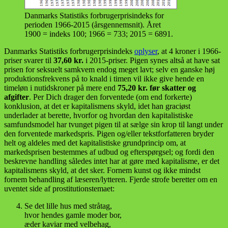
Danmarks Statistiks forbrugerprisindeks for
perioden 1966-2015 (årsgennemsnit). Året
1900 = indeks 100; 1966 = 733; 2015 = 6891.
Danmarks Statistiks forbrugerprisindeks
oplyser
, at 4 kroner i 1966-
priser svarer til
37,60 kr.
i 2015-priser. Pigen synes altså at have sat
prisen for seksuelt samkvem endog meget lavt; selv en ganske høj
produktionsfrekvens på to knald i timen vil ikke give hende en
timeløn i nutidskroner på mere end
75,20 kr. før skatter og
afgifter
. Per Dich drager den forventede (om end forkerte)
konklusion, at det er kapitalismens skyld, idet han graciøst
underlader at berette, hvorfor og hvordan den kapitalistiske
samfundsmodel har tvunget pigen til at sælge sin krop til langt under
den forventede markedspris. Pigen og/eller tekstforfatteren bryder
helt og aldeles med det kapitalistiske grundprincip om, at
markedsprisen bestemmes af udbud og efterspørgsel; og fordi den
beskrevne handling således intet har at gøre med kapitalisme, er det
kapitalismens skyld, at det sker. Fornem kunst og ikke mindst
fornem behandling af læseren/lytteren. Fjerde strofe beretter om en
uventet side af prostitutionstemaet:
Se det lille hus med stråtag,
hvor hendes gamle moder bor,
æder kaviar med velbehag,