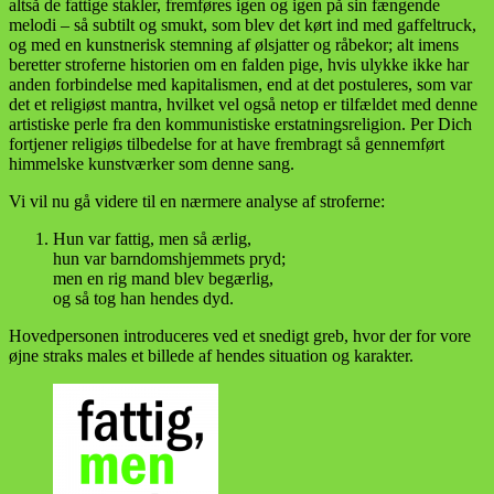
altså de fattige stakler, fremføres igen og igen på sin fængende
melodi – så subtilt og smukt, som blev det kørt ind med gaffeltruck,
og med en kunstnerisk stemning af ølsjatter og råbekor; alt imens
beretter stroferne historien om en falden pige, hvis ulykke ikke har
anden forbindelse med kapitalismen, end at det postuleres, som var
det et religiøst mantra, hvilket vel også netop er tilfældet med denne
artistiske perle fra den kommunistiske erstatningsreligion. Per Dich
fortjener religiøs tilbedelse for at have frembragt så gennemført
himmelske kunstværker som denne sang.
Vi vil nu gå videre til en nærmere analyse af stroferne:
Hun var fattig, men så ærlig,
hun var barndomshjemmets pryd;
men en rig mand blev begærlig,
og så tog han hendes dyd.
Hovedpersonen introduceres ved et snedigt greb, hvor der for vore
øjne straks males et billede af hendes situation og karakter.