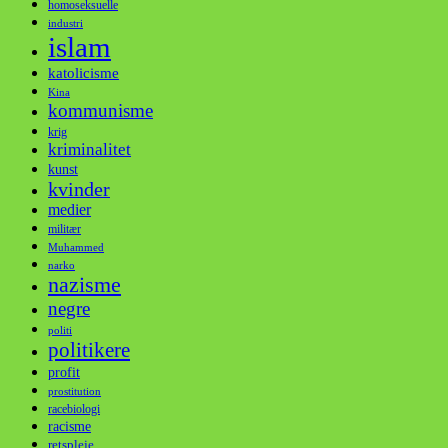
homoseksuelle
industri
islam
katolicisme
Kina
kommunisme
krig
kriminalitet
kunst
kvinder
medier
militær
Muhammed
narko
nazisme
negre
politi
politikere
profit
prostitution
racebiologi
racisme
retspleje