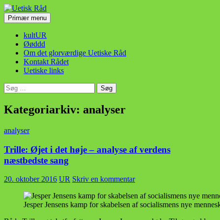
Hop
til
Søg
Primær menu
indhold
Uetisk Råd
kultUR
Øøddd
Om det glorværdige Uetiske Råd
Kontakt Rådet
Uetiske links
Søg
efter:
Kategoriarkiv: analyser
analyser
Trille: Øjet i det høje – analyse af verdens
næstbedste sang
20. oktober 2016
UR
Skriv en kommentar
Jesper Jensens kamp for skabelsen af socialismens nye menneske