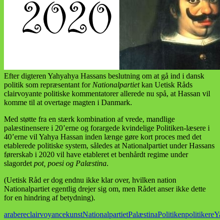
Efter digteren Yahyahya Hassans beslutning om at gå ind i dansk
politik som repræsentant for
Nationalpartiet
kan Uetisk Råds
clairvoyante politiske kommentatorer allerede nu spå, at Hassan vil
komme til at overtage magten i Danmark.
Med støtte fra en stærk kombination af vrede, mandlige
palæstinensere i 20’erne og forargede kvindelige Politiken-læsere i
40’erne vil Yahya Hassan inden længe gøre kort proces med det
etablerede politiske system, således at Nationalpartiet under Hassans
førerskab i 2020 vil have etableret et benhårdt regime under
slagordet
pot, poesi og Palæstina
.
(Uetisk Råd er dog endnu ikke klar over, hvilken nation
Nationalpartiet egentlig drejer sig om, men Rådet anser ikke dette
for en hindring af betydning).
arabere
clairvoyance
kunst
Nationalpartiet
Palæstina
Politiken
politikere
Y