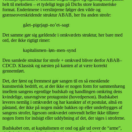
helt til melodien – et tydeligt tegn på Dichs store kunstneriske
format. Enderimene i verslinjerne følger den vilde og
grænseoverskridende struktur ABAB, her fra anden strofe:
gået–pigejagt–no’et–sagt
Det samme gør sig gældende i omkvædets struktur, her bare med
ord, der ikke rigtigt rimer:
kapitalismen–løn–men–synd
Den samlede struktur for strofe + omkvæd bliver derfor ABAB–
CDCD. Klassisk og næsten på kanten af at være korrekt
gennemført.
Det, der først og fremmest gør sangen til en så enestående
kunstnerisk bedrift, er, at der ikke er nogen form for sammenhæng
imellem sangens egentlige budskab og handlingen omkring dens
kvindelige, unavngivne protagonist (hovedperson). Budskabet
leveres nemlig i omkvædet og har karakter af et postulat, altså en
påstand, der ikke på nogen måde bakkes op eller underbygges af
sangens strofer, ligesom omkvædet omvendt heller ikke tilfører
nogen form for indsigt eller uddybning af det, der siges i stroferne.
Budskabet om, at kapitalismen er ond og går ud over de “arme”,