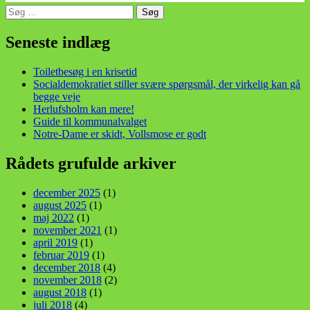
Søg
efter:
din stemme i et sygt, sygt samfund!
Seneste indlæg
Toiletbesøg i en krisetid
Socialdemokratiet stiller svære spørgsmål, der virkelig kan gå
begge veje
Herlufsholm kan mere!
Guide til kommunalvalget
Notre-Dame er skidt, Vollsmose er godt
Rådets grufulde arkiver
december 2025
(1)
august 2025
(1)
maj 2022
(1)
november 2021
(1)
april 2019
(1)
februar 2019
(1)
december 2018
(4)
november 2018
(2)
august 2018
(1)
juli 2018
(4)