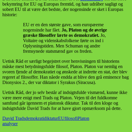
bekymring for EU og Europas fremtid, og han udråber sagligt og
sobert EU til at være det bedste, der nogensinde er sket i Europas
historie:
EU er en den største gave, som europæerne
nogensinde har fået.
Jo, Platon og de øvrige
græske filosoffer lærte os demokratiet.
Jo,
Voltaire og videnskabsfolkene førte os ind i
Oplysningstiden. Men Schuman og andre
fremsynede statsmænd gav os freden.
Uetisk Råd er særligt begejstret over henvisningen til historiens
måske mest betydningsfulde filosof, Platon. Platon var nemlig en
svoren fjende af demokratiet og ønskede at indrette en stat, der blev
regeret af filosoffer. Han nåede endda at blive den grå eminence bag
Dionysios 2., der var diktator i Syrakus (Siracusa).
Uetisk Råd, der jo selv består af indsigtsfulde vismænd, kunne ikke
være mere enigt med Trads og Platon. Vejen til det fuldkomne
samfund går igennem et platonsk diktatur. Tak til den kloge og
indsigtsfulde David Trads for at have gjort opmærksom på dette.
David Trads
demokrati
diktatur
EU
filosofi
Platon
analyser