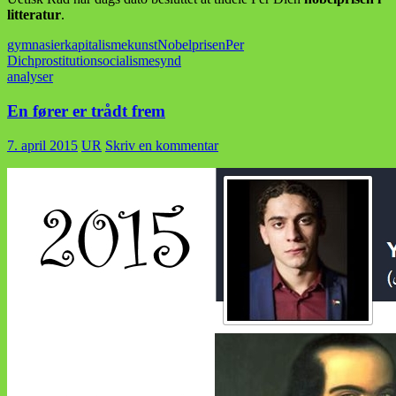
litteratur
.
gymnasier
kapitalisme
kunst
Nobelprisen
Per
Dich
prostitution
socialisme
synd
analyser
En fører er trådt frem
7. april 2015
UR
Skriv en kommentar