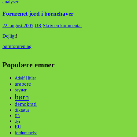
analyser
Forurenet jord i børnehaver
22. august 2005
UR
Skriv en kommentar
Dejligt
!
børn
forurening
Populære emner
Adolf Hitler
arabere
bryster
børn
demokrati
diktatur
DR
dyr
EU
fordummelse