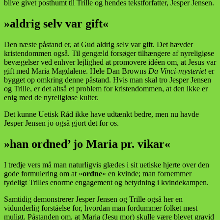
blive givet posthumt til Trille og hendes tekstforfatter, Jesper Jensen.
»aldrig selv var gift«
Den næste påstand er, at Gud aldrig selv var gift. Det hævder
kristendommen også. Til gengæld forsøger tilhængere af nyreligiøse
bevægelser ved enhver lejlighed at promovere idéen om, at Jesus var
gift med Maria Magdalene. Hele Dan Browns
Da Vinci-mysteriet
er
bygget op omkring denne påstand. Hvis man skal tro Jesper Jensen
og Trille, er det altså et problem for kristendommen, at den ikke er
enig med de nyreligiøse kulter.
Det kunne Uetisk Råd ikke have udtænkt bedre, men nu havde
Jesper Jensen jo også gjort det for os.
»han ordned’ jo Maria pr. vikar«
I tredje vers må man naturligvis glædes i sit uetiske hjerte over den
gode formulering om at »
ordne
« en kvinde; man fornemmer
tydeligt Trilles enorme engagement og betydning i kvindekampen.
Samtidig demonstrerer Jesper Jensen og Trille også her en
vidunderlig forståelse for, hvordan man fordummer folket mest
muligt. Påstanden om, at Maria (Jesu mor) skulle være blevet gravid