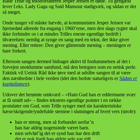
Både Trille og tekstforfatteren Jesper Jensen er døde. Til gengæld
lever f.eks. Lady Gaga og Said Mansour stadigvæk, og sådan er der
så meget.
Onde tunger vil måske hævde, at kommunisten Jesper Jensen var
hjernedød allerede fra engang i 1960’erne, men den slags rygter skal
ikke forhindre os i at mindes Trilles eneste egentlige bedrift i
tilværelsen: nemlig at synge en sang med en tekst, der ikke giver
mening. Eller rettere: Den giver glimrende mening – meningen er
bare forkert.
Eftersom sangen dermed bidrager aktivt til fordummelsen af det i
forvejen snotdumme samfund, må den betegnes som en uetisk perle.
Faktisk vil Uetisk Råd ikke tøve med at udråbe sangen til at være
den næstbedste i hele verden (idet den bedste naturligvis er
Sådan er
kapitalismen
).
Udover det berømte omkvæd – »Ham Gud han er eddermame svær
at få smidt ud« – findes tekstens egentlige pointer i en række
postulater om Gud, som Trille synger med sin karakteristiske
hæse/skrigende/yndefulde stemme i slutningen af hvert vers (strofe):
han er streng, men så forbandet uerfar’n
han har aldrig nogensinde været barn.
men selvføl’ig det er synd han har den drift
det er nok fordi han aldrig selv var gift.