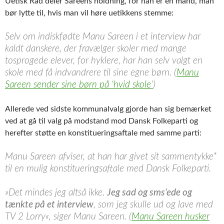
Uetisk Råd deler Sareens holdning, for han er en mand, man
bør lytte til, hvis man vil høre uetikkens stemme:
Selv om indiskfødte Manu Sareen i et interview har
kaldt danskere, der fravælger skoler med mange
tosprogede elever, for hyklere, har han selv valgt en
skole med få indvandrere til sine egne børn. (
Manu
Sareen sender sine børn på ‘hvid skole’
)
Allerede ved sidste kommunalvalg gjorde han sig bemærket
ved at gå til valg på modstand mod Dansk Folkeparti og
herefter støtte en konstitueringsaftale med samme parti:
Manu Sareen afviser, at han har givet sit sammentykke*
til en mulig konstituerings­aftale med Dansk Folkeparti.
»Det mindes jeg altså ikke.
Jeg sad og sms’ede og
tænkte på et interview
, som jeg skulle ud og lave med
TV 2 Lorry«, siger Manu Sareen. (
Manu Sareen husker