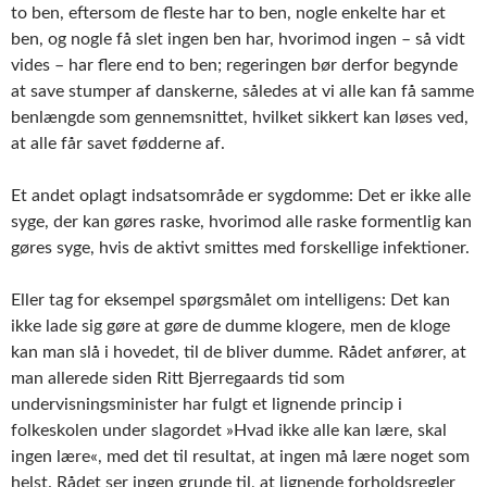
to ben, eftersom de fleste har to ben, nogle enkelte har et
ben, og nogle få slet ingen ben har, hvorimod ingen – så vidt
vides – har flere end to ben; regeringen bør derfor begynde
at save stumper af danskerne, således at vi alle kan få samme
benlængde som gennemsnittet, hvilket sikkert kan løses ved,
at alle får savet fødderne af.
Et andet oplagt indsatsområde er sygdomme: Det er ikke alle
syge, der kan gøres raske, hvorimod alle raske formentlig kan
gøres syge, hvis de aktivt smittes med forskellige infektioner.
Eller tag for eksempel spørgsmålet om intelligens: Det kan
ikke lade sig gøre at gøre de dumme klogere, men de kloge
kan man slå i hovedet, til de bliver dumme. Rådet anfører, at
man allerede siden Ritt Bjerregaards tid som
undervisningsminister har fulgt et lignende princip i
folkeskolen under slagordet »Hvad ikke alle kan lære, skal
ingen lære«, med det til resultat, at ingen må lære noget som
helst. Rådet ser ingen grunde til, at lignende forholdsregler