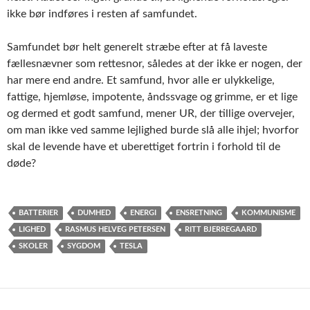
ikke bør indføres i resten af samfundet.
Samfundet bør helt generelt stræbe efter at få laveste
fællesnævner som rettesnor, således at der ikke er nogen, der
har mere end andre. Et samfund, hvor alle er ulykkelige,
fattige, hjemløse, impotente, åndssvage og grimme, er et lige
og dermed et godt samfund, mener UR, der tillige overvejer,
om man ikke ved samme lejlighed burde slå alle ihjel; hvorfor
skal de levende have et uberettiget fortrin i forhold til de
døde?
BATTERIER
DUMHED
ENERGI
ENSRETNING
KOMMUNISME
LIGHED
RASMUS HELVEG PETERSEN
RITT BJERREGAARD
SKOLER
SYGDOM
TESLA