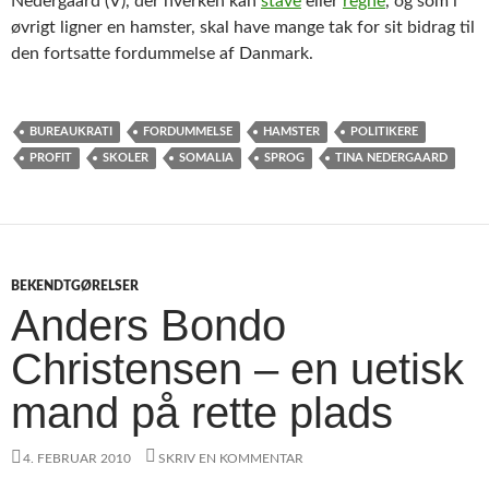
Nedergaard (V), der hverken kan
stave
eller
regne
, og som i
øvrigt ligner en hamster, skal have mange tak for sit bidrag til
den fortsatte fordummelse af Danmark.
BUREAUKRATI
FORDUMMELSE
HAMSTER
POLITIKERE
PROFIT
SKOLER
SOMALIA
SPROG
TINA NEDERGAARD
BEKENDTGØRELSER
Anders Bondo
Christensen – en uetisk
mand på rette plads
4. FEBRUAR 2010
SKRIV EN KOMMENTAR