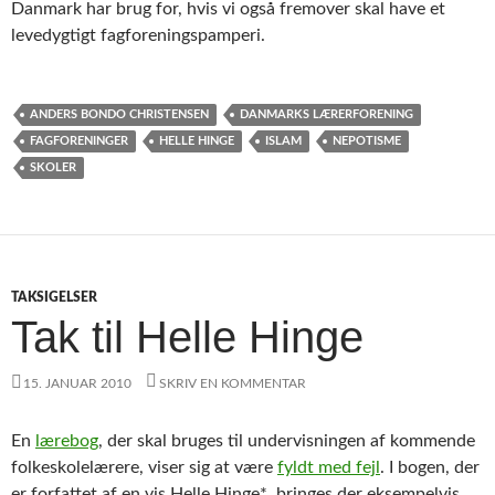
Danmark har brug for, hvis vi også fremover skal have et
levedygtigt fagforeningspamperi.
ANDERS BONDO CHRISTENSEN
DANMARKS LÆRERFORENING
FAGFORENINGER
HELLE HINGE
ISLAM
NEPOTISME
SKOLER
TAKSIGELSER
Tak til Helle Hinge
15. JANUAR 2010
SKRIV EN KOMMENTAR
En
lærebog
, der skal bruges til undervisningen af kommende
folkeskolelærere, viser sig at være
fyldt med fejl
. I bogen, der
er forfattet af en vis Helle Hinge*, bringes der eksempelvis