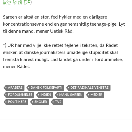
ikke ja til DF
)
Sareen er altså en stor, fed hykler med en dårligere
koncentrationsevne end en gennemsnitlig teenage-pige. Lyt
til denne mand, mener Uetisk Råd.
*) UR har med vilje ikke rettet fejlene i teksten, da Rådet
ønsker, at danske journalisters umådelige stupiditet skal
fremstå klarest muligt. Lad landet gå under i fordummelse,
mener Rådet.
ARABERE
DANSK FOLKEPARTI
DET RADIKALE VENSTRE
FORDUMMELSE
INDIEN
MANU SAREEN
MEDIER
POLITIKERE
SKOLER
TV2