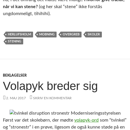
når vi kan stene?
(og her skal “stene” ikke forstås
ungdommeligt, tihihihi).
HERLUFSHOLM
MOBNING
OVERGREB
SKOLER
STENING
BEKLAGELSER
Volapyk breder sig
2. MAJ 2017
SKRIV EN KOMMENTAR
Først var det skolebørn, der mødte
volapyk-ord
som “tvinkel”
og “stronestr” i en prøve, ligesom de også kunne støde på en