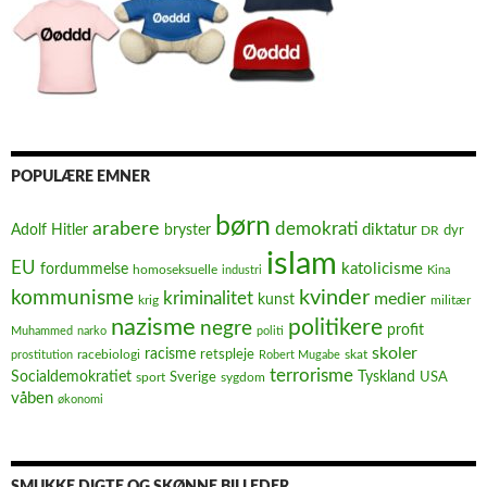
POPULÆRE EMNER
børn
arabere
demokrati
diktatur
Adolf Hitler
bryster
dyr
DR
islam
EU
fordummelse
katolicisme
homoseksuelle
industri
Kina
kvinder
kommunisme
kriminalitet
medier
kunst
krig
militær
nazisme
politikere
negre
profit
Muhammed
narko
politi
skoler
racisme
retspleje
racebiologi
prostitution
Robert Mugabe
skat
terrorisme
Socialdemokratiet
Sverige
Tyskland
USA
sport
sygdom
våben
økonomi
SMUKKE DIGTE OG SKØNNE BILLEDER