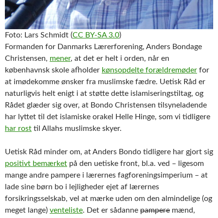
Foto: Lars Schmidt (
CC BY-SA 3.0
)
Formanden for Danmarks Lærerforening, Anders Bondage
Christensen,
mener
, at det er helt i orden, når en
københavnsk skole afholder
kønsopdelte forældremøder
for
at imødekomme ønsker fra muslimske fædre. Uetisk Råd er
naturligvis helt enigt i at støtte dette islamiseringstiltag, og
Rådet glæder sig over, at Bondo Christensen tilsyneladende
har lyttet til det islamiske orakel Helle Hinge, som vi tidligere
har rost
til Allahs muslimske skyer.
Uetisk Råd minder om, at Anders Bondo tidligere har gjort sig
positivt bemærket
på den uetiske front, bl.a. ved – ligesom
mange andre pampere i lærernes fagforeningsimperium – at
lade sine børn bo i lejligheder ejet af lærernes
forsikringsselskab, vel at mærke uden om den almindelige (og
meget lange)
venteliste
. Det er sådanne
pampere
mænd,