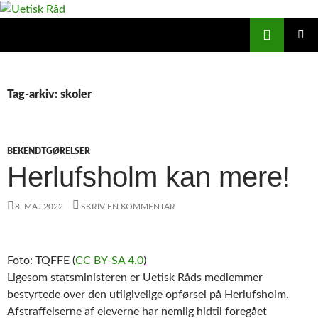
Hop
til
Søg
Uetisk Råd
indhold
PRIMÆ
MENU
Tag-arkiv: skoler
BEKENDTGØRELSER
Herlufsholm kan mere!
8. MAJ 2022
SKRIV EN KOMMENTAR
Foto: TQFFE (
CC BY-SA 4.0
)
Ligesom statsministeren er Uetisk Råds medlemmer
bestyrtede over den utilgivelige opførsel på Herlufsholm.
Afstraffelserne af eleverne har nemlig hidtil foregået