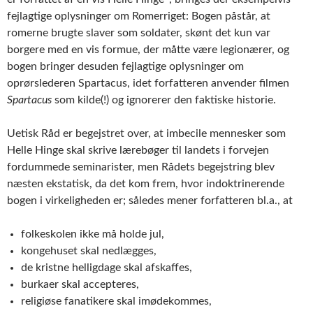
fejlagtige oplysninger om Romerriget: Bogen påstår, at
romerne brugte slaver som soldater, skønt det kun var
borgere med en vis formue, der måtte være legionærer, og
bogen bringer desuden fejlagtige oplysninger om
oprørslederen Spartacus, idet forfatteren anvender filmen
Spartacus
som kilde(!) og ignorerer den faktiske historie.
Uetisk Råd er begejstret over, at imbecile mennesker som
Helle Hinge skal skrive lærebøger til landets i forvejen
fordummede seminarister, men Rådets begejstring blev
næsten ekstatisk, da det kom frem, hvor indoktrinerende
bogen i virkeligheden er; således mener forfatteren bl.a., at
folkeskolen ikke må holde jul,
kongehuset skal nedlægges,
de kristne helligdage skal afskaffes,
burkaer skal accepteres,
religiøse fanatikere skal imødekommes,