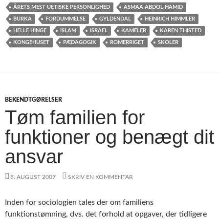
ÅRETS MEST UETISKE PERSONLIGHED
ASMAA ABDOL-HAMID
BURKA
FORDUMMELSE
GYLDENDAL
HEINRICH HIMMLER
HELLE HINGE
ISLAM
ISRAEL
KAMELER
KAREN THISTED
KONGEHUSET
PÆDAGOGIK
ROMERRIGET
SKOLER
BEKENDTGØRELSER
Tøm familien for
funktioner og benægt dit
ansvar
8. AUGUST 2007
SKRIV EN KOMMENTAR
Inden for sociologien tales der om familiens
funktionstømning, dvs. det forhold at opgaver, der tidligere