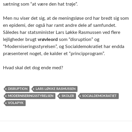
sætning som “at være den hat trøje”.
Men nu viser det sig, at de meningsløse ord har bredt sig som
en epidemi, der også har ramt andre dele af samfundet.
Således har statsminister Lars Løkke Rasmussen ved flere
lejligheder brugt
vrøvleord
som “disruption” og
“Moderniseringsstyrelsen”, og Socialdemokratiet har endda
præsenteret noget, de kalder et “principprogram”.
Hvad skal det dog ende med?
DISRUPTION
LARS LØKKE RASMUSSEN
MODERNISERINGSSTYRELSEN
SKOLER
SOCIALDEMOKRATIET
VOLAPYK