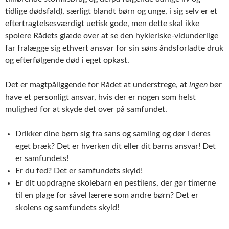
tidlige dødsfald), særligt blandt børn og unge, i sig selv er et
eftertragtelsesværdigt uetisk gode, men dette skal ikke
spolere Rådets glæde over at se den hykleriske-vidunderlige
far fralægge sig ethvert ansvar for sin søns åndsforladte druk
og efterfølgende død i eget opkast.
Det er magtpåliggende for Rådet at understrege, at
ingen
bør
have et personligt ansvar, hvis der er nogen som helst
mulighed for at skyde det over på samfundet.
Drikker dine børn sig fra sans og samling og dør i deres
eget bræk? Det er hverken dit eller dit barns ansvar! Det
er samfundets!
Er du fed? Det er samfundets skyld!
Er dit uopdragne skolebarn en pestilens, der gør timerne
til en plage for såvel lærere som andre børn? Det er
skolens og samfundets skyld!