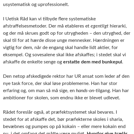
usystematisk og uprofessionelt.
I Uetisk Råd kan vi tilbyde flere systematiske
afstraffelsesmetoder. Der må etableres et
egentligt
hierarki,
og der må skrues godt op for utrygheden – den utryghed, der
skal til for at hærde disse unge mennesker. Hærdningen er
vigtig for dem, når de engang skal handle lidt aktier, for
eksempel. Og sovesalene skal ikke afskaffes; i stedet skal vi
afskaffe de enkelte senge og
erstatte dem med bunkepul
.
Den netop afskedigede rektor har UR ansat som leder af den
nye task force, der skal løse problemerne. Han har stor
erfaring og, om man så må sige, en
hands-on
-tilgang. Han har
ambitioner for skolen, som endnu ikke er blevet udlevet.
Rådet foreslår også, at præfektsystemet skal bevares. I
stedet for at afskaffe det, bør præfekterne skoles i sharia,
bevæbnes og pumpes op på kokain – eller mere kokain end
nu, i det omfang det måtte være muligt.
Hvorfor give trælår,