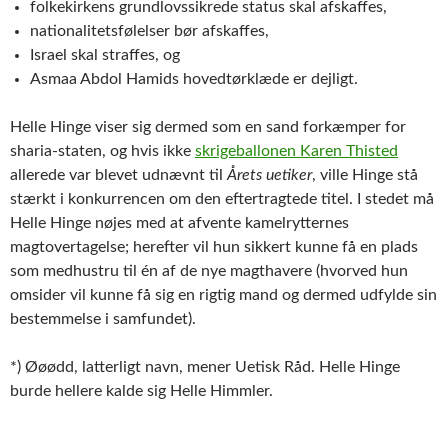
folkekirkens grundlovssikrede status skal afskaffes,
nationalitetsfølelser bør afskaffes,
Israel skal straffes, og
Asmaa Abdol Hamids hovedtørklæde er dejligt.
Helle Hinge viser sig dermed som en sand forkæmper for
sharia-staten, og hvis ikke
skrigeballonen Karen Thisted
allerede var blevet udnævnt til
Årets uetiker
, ville Hinge stå
stærkt i konkurrencen om den eftertragtede titel. I stedet må
Helle Hinge nøjes med at afvente kamelrytternes
magtovertagelse; herefter vil hun sikkert kunne få en plads
som medhustru til én af de nye magthavere (hvorved hun
omsider vil kunne få sig en rigtig mand og dermed udfylde sin
bestemmelse i samfundet).
*) Øøødd, latterligt navn, mener Uetisk Råd. Helle Hinge
burde hellere kalde sig Helle Himmler.