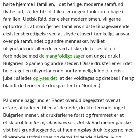
hørte hjemme i familien, i det herlige, moderne samfund
flyttes ud, så der til sidst ikke er nogen funktion tilbage i
familien. Uetisk Råd, der elsker modernismen, vil gerne
opfordre til, at man fjerner familiens sidste tilbageværende
eksistensberettigelse ved at skyde ethvert tænkeligt ansvar
over på samfundet og andre mennesker, hvilket
tilsyneladende allerede er ved at ske; dette ses bl.a. i
forbindelse med
de mangfoldige sager
om unges druk i
Bulgarien, Spanien og andre steder. (Disse drukferier er i det
hele taget en tilsyneladende uudtømmelig kilde til uetisk
jubel; således
oplyses det
, at der voldtages og dræbes i flæng
blandt de ferierende drukgæster fra Norden.)
På denne baggrund er Rådet ovenud begejstret over at
erfare, at faderen til én af de døde, drukferierende unge i
Bulgarien mener, at drukferierne først og fremmest er et
etisk problem
for rejsebureauerne
. Uetisk Råd mener ganske
vist helt grundlæggende, at hæmningsløs druk (og gerne med
tilhørende stofmisbrug og derpå følgende dårlige liv og