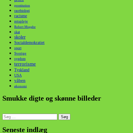
prostitution
racebiologi
racisme
retspleje
Robert Mugabe
skat
skoler
Socialdemokratiet
sport
Sverige
sygdom
terrorisme
Tyskland
USA
våben
økonomi
Smukke digte og skønne billeder
Søg
efter:
din stemme i et sygt, sygt samfund!
Seneste indlæg