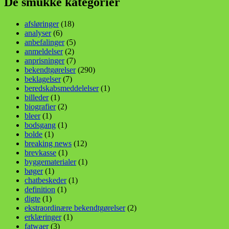
De smukke kategorier
afsløringer
(18)
analyser
(6)
anbefalinger
(5)
anmeldelser
(2)
anprisninger
(7)
bekendtgørelser
(290)
beklagelser
(7)
beredskabsmeddelelser
(1)
billeder
(1)
biografier
(2)
bleer
(1)
bodsgang
(1)
bolde
(1)
breaking news
(12)
brevkasse
(1)
byggematerialer
(1)
bøger
(1)
chatbeskeder
(1)
definition
(1)
digte
(1)
ekstraordinære bekendtgørelser
(2)
erklæringer
(1)
fatwaer
(3)