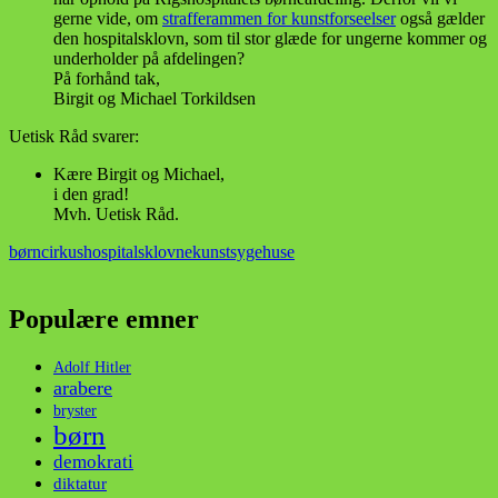
gerne vide, om
strafferammen for kunstforseelser
også gælder
den hospitalsklovn, som til stor glæde for ungerne kommer og
underholder på afdelingen?
På forhånd tak,
Birgit og Michael Torkildsen
Uetisk Råd svarer:
Kære Birgit og Michael,
i den grad!
Mvh. Uetisk Råd.
børn
cirkus
hospitalsklovne
kunst
sygehuse
Populære emner
Adolf Hitler
arabere
bryster
børn
demokrati
diktatur