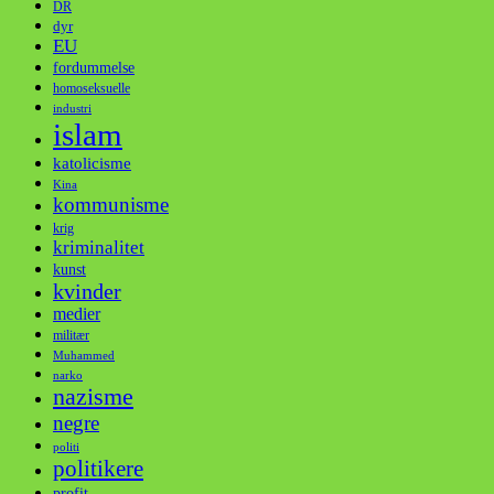
DR
dyr
EU
fordummelse
homoseksuelle
industri
islam
katolicisme
Kina
kommunisme
krig
kriminalitet
kunst
kvinder
medier
militær
Muhammed
narko
nazisme
negre
politi
politikere
profit