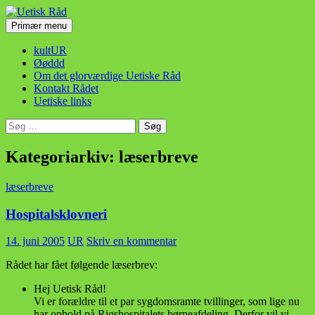
Hop
til
Søg
Primær menu
indhold
Uetisk Råd
kultUR
Øøddd
Om det glorværdige Uetiske Råd
Kontakt Rådet
Uetiske links
Søg
efter:
Kategoriarkiv: læserbreve
læserbreve
Hospitalsklovneri
14. juni 2005
UR
Skriv en kommentar
Rådet har fået følgende læserbrev:
Hej Uetisk Råd!
Vi er forældre til et par sygdomsramte tvillinger, som lige nu
har ophold på Rigshospitalets børneafdeling. Derfor vil vi