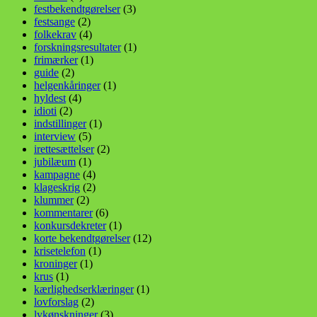
festbekendtgørelser
(3)
festsange
(2)
folkekrav
(4)
forskningsresultater
(1)
frimærker
(1)
guide
(2)
helgenkåringer
(1)
hyldest
(4)
idioti
(2)
indstillinger
(1)
interview
(5)
irettesættelser
(2)
jubilæum
(1)
kampagne
(4)
klageskrig
(2)
klummer
(2)
kommentarer
(6)
konkursdekreter
(1)
korte bekendtgørelser
(12)
krisetelefon
(1)
kroninger
(1)
krus
(1)
kærlighedserklæringer
(1)
lovforslag
(2)
lykønskninger
(3)