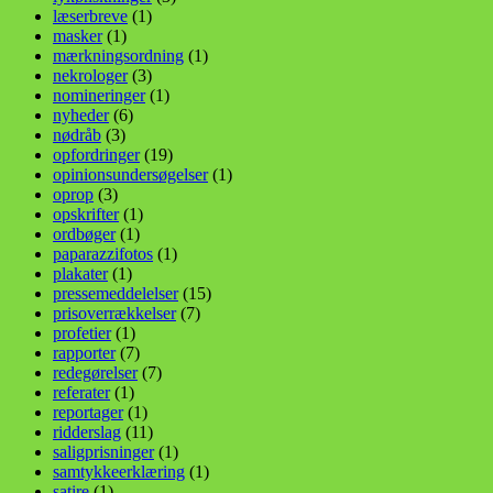
læserbreve
(1)
masker
(1)
mærkningsordning
(1)
nekrologer
(3)
nomineringer
(1)
nyheder
(6)
nødråb
(3)
opfordringer
(19)
opinionsundersøgelser
(1)
oprop
(3)
opskrifter
(1)
ordbøger
(1)
paparazzifotos
(1)
plakater
(1)
pressemeddelelser
(15)
prisoverrækkelser
(7)
profetier
(1)
rapporter
(7)
redegørelser
(7)
referater
(1)
reportager
(1)
ridderslag
(11)
saligprisninger
(1)
samtykkeerklæring
(1)
satire
(1)