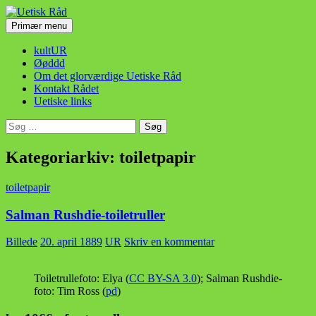
Hop
til
Søg
Primær menu
indhold
Uetisk Råd
kultUR
Øøddd
Om det glorværdige Uetiske Råd
Kontakt Rådet
Uetiske links
Søg
efter:
Kategoriarkiv: toiletpapir
toiletpapir
Salman Rushdie-toiletruller
Billede
20. april 1889
UR
Skriv en kommentar
Toiletrullefoto: Elya (
CC BY-SA 3.0
); Salman Rushdie-
foto: Tim Ross (
pd
)