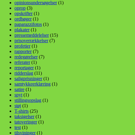
opinionsundersøgelser
(1)
oprop
(3)
opskrifter
(1)
ordbøger
(1)
paparazzifotos
(1)
plakater
(1)
pressemeddelelser
(15)
prisoverrækkelser
(7)
profetier
(1)
rapporter
(7)
redegørelser
(7)
referater
(1)
reportager
(1)
ridderslag
(11)
saligprisninger
(1)
samtykkeerklæring
(1)
satire
(1)
spyt
(1)
stillingsopslag
(1)
støj
(1)
T-shirts
(25)
taksigelser
(1)
tatoveringer
(1)
test
(1)
tilsvininger
(1)