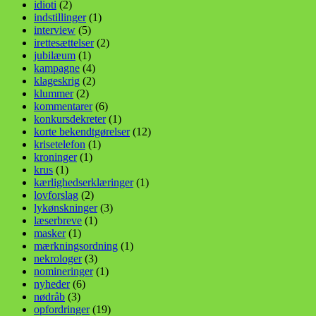
idioti
(2)
indstillinger
(1)
interview
(5)
irettesættelser
(2)
jubilæum
(1)
kampagne
(4)
klageskrig
(2)
klummer
(2)
kommentarer
(6)
konkursdekreter
(1)
korte bekendtgørelser
(12)
krisetelefon
(1)
kroninger
(1)
krus
(1)
kærlighedserklæringer
(1)
lovforslag
(2)
lykønskninger
(3)
læserbreve
(1)
masker
(1)
mærkningsordning
(1)
nekrologer
(3)
nomineringer
(1)
nyheder
(6)
nødråb
(3)
opfordringer
(19)