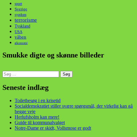
sport
Sverige
sygdom
terrorisme
Tyskland
USA
våben
økonomi
Smukke digte og skønne billeder
Søg
efter:
din stemme i et sygt, sygt samfund!
Seneste indlæg
Toiletbesøg i en krisetid
Socialdemokratiet stiller svære spørgsmål, der virkelig kan gå
begge veje
Herlufsholm kan mere!
Guide til kommunalvalget
Notre-Dame er skidt, Vollsmose er godt