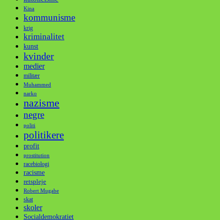
Kina
kommunisme
krig
kriminalitet
kunst
kvinder
medier
militær
Muhammed
narko
nazisme
negre
politi
politikere
profit
prostitution
racebiologi
racisme
retspleje
Robert Mugabe
skat
skoler
Socialdemokratiet