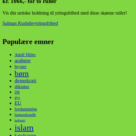
kr. 1066,- for to ruller
Vis din uetiske holdning til ytringsfrihed med disse skønne ruller!
Salman Rushdie
ytringsfrihed
Populære emner
Adolf Hitler
arabere
bryster
børn
demokrati
diktatur
DR
dyr
EU
fordummelse
homoseksuelle
industri
islam
katolicisme