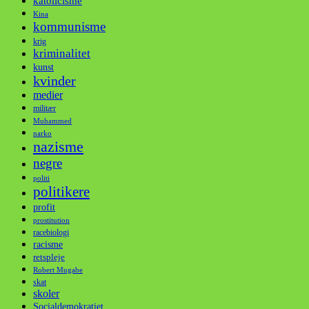
katolicisme
Kina
kommunisme
krig
kriminalitet
kunst
kvinder
medier
militær
Muhammed
narko
nazisme
negre
politi
politikere
profit
prostitution
racebiologi
racisme
retspleje
Robert Mugabe
skat
skoler
Socialdemokratiet