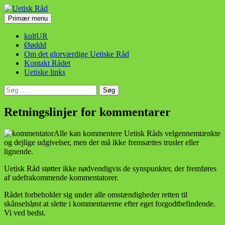
Hop
til
Søg
Primær menu
indhold
Uetisk Råd
kultUR
Øøddd
Om det glorværdige Uetiske Råd
Kontakt Rådet
Uetiske links
Søg
efter:
Retningslinjer for kommentarer
Alle kan kommentere Uetisk Råds velgennemtænkte
og dejlige udgivelser, men der må ikke fremsættes trusler eller
lignende.
Uetisk Råd støtter ikke nødvendigvis de synspunkter, der fremføres
af udefrakommende kommentatorer.
Rådet forbeholder sig under alle omstændigheder retten til
skånselsløst at slette i kommentarerne efter eget forgodtbefindende.
Vi ved bedst.