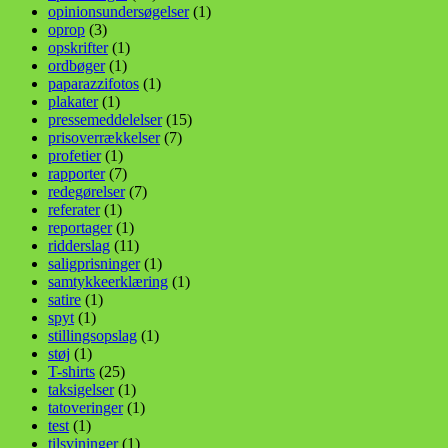
opinionsundersøgelser
(1)
oprop
(3)
opskrifter
(1)
ordbøger
(1)
paparazzifotos
(1)
plakater
(1)
pressemeddelelser
(15)
prisoverrækkelser
(7)
profetier
(1)
rapporter
(7)
redegørelser
(7)
referater
(1)
reportager
(1)
ridderslag
(11)
saligprisninger
(1)
samtykkeerklæring
(1)
satire
(1)
spyt
(1)
stillingsopslag
(1)
støj
(1)
T-shirts
(25)
taksigelser
(1)
tatoveringer
(1)
test
(1)
tilsvininger
(1)