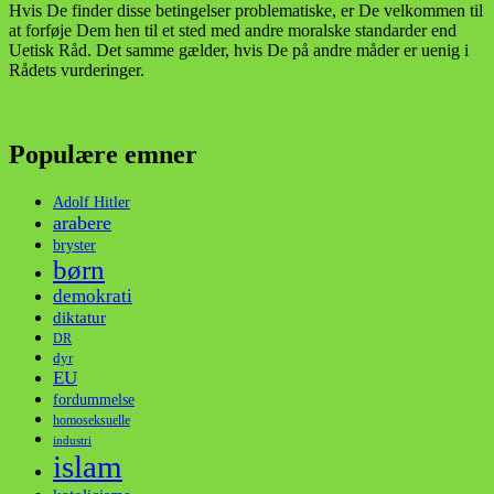
Hvis De finder disse betingelser problematiske, er De velkommen til
at forføje Dem hen til et sted med andre moralske standarder end
Uetisk Råd. Det samme gælder, hvis De på andre måder er uenig i
Rådets vurderinger.
Populære emner
Adolf Hitler
arabere
bryster
børn
demokrati
diktatur
DR
dyr
EU
fordummelse
homoseksuelle
industri
islam