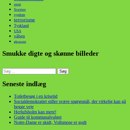
sport
Sverige
sygdom
terrorisme
Tyskland
USA
våben
økonomi
Smukke digte og skønne billeder
Søg
efter:
din stemme i et sygt, sygt samfund!
Seneste indlæg
Toiletbesøg i en krisetid
Socialdemokratiet stiller svære spørgsmål, der virkelig kan gå
begge veje
Herlufsholm kan mere!
Guide til kommunalvalget
Notre-Dame er skidt, Vollsmose er godt