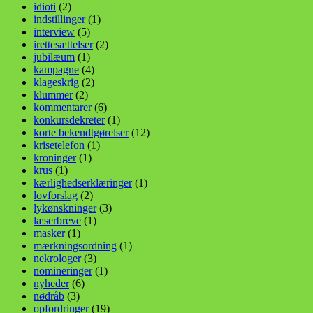
idioti
(2)
indstillinger
(1)
interview
(5)
irettesættelser
(2)
jubilæum
(1)
kampagne
(4)
klageskrig
(2)
klummer
(2)
kommentarer
(6)
konkursdekreter
(1)
korte bekendtgørelser
(12)
krisetelefon
(1)
kroninger
(1)
krus
(1)
kærlighedserklæringer
(1)
lovforslag
(2)
lykønskninger
(3)
læserbreve
(1)
masker
(1)
mærkningsordning
(1)
nekrologer
(3)
nomineringer
(1)
nyheder
(6)
nødråb
(3)
opfordringer
(19)