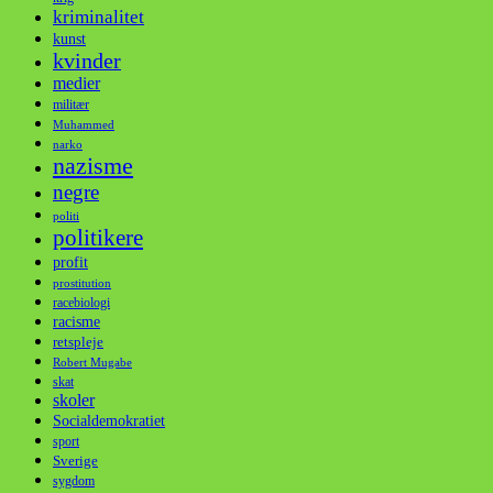
kriminalitet
kunst
kvinder
medier
militær
Muhammed
narko
nazisme
negre
politi
politikere
profit
prostitution
racebiologi
racisme
retspleje
Robert Mugabe
skat
skoler
Socialdemokratiet
sport
Sverige
sygdom