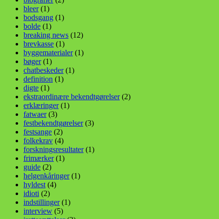
bleer
(1)
bodsgang
(1)
bolde
(1)
breaking news
(12)
brevkasse
(1)
byggematerialer
(1)
bøger
(1)
chatbeskeder
(1)
definition
(1)
digte
(1)
ekstraordinære bekendtgørelser
(2)
erklæringer
(1)
fatwaer
(3)
festbekendtgørelser
(3)
festsange
(2)
folkekrav
(4)
forskningsresultater
(1)
frimærker
(1)
guide
(2)
helgenkåringer
(1)
hyldest
(4)
idioti
(2)
indstillinger
(1)
interview
(5)