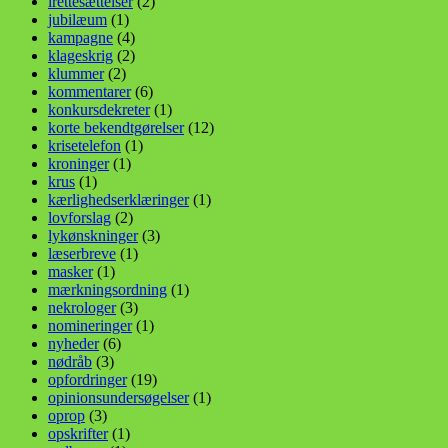
irettesættelser
(2)
jubilæum
(1)
kampagne
(4)
klageskrig
(2)
klummer
(2)
kommentarer
(6)
konkursdekreter
(1)
korte bekendtgørelser
(12)
krisetelefon
(1)
kroninger
(1)
krus
(1)
kærlighedserklæringer
(1)
lovforslag
(2)
lykønskninger
(3)
læserbreve
(1)
masker
(1)
mærkningsordning
(1)
nekrologer
(3)
nomineringer
(1)
nyheder
(6)
nødråb
(3)
opfordringer
(19)
opinionsundersøgelser
(1)
oprop
(3)
opskrifter
(1)