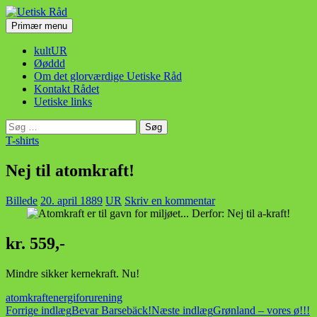
Hop
til
Søg
Primær menu
indhold
Uetisk Råd
kultUR
Øøddd
Om det glorværdige Uetiske Råd
Kontakt Rådet
Uetiske links
Søg
efter:
T-shirts
Nej til atomkraft!
Billede
20. april 1889
UR
Skriv en kommentar
kr. 559,-
Mindre sikker kernekraft. Nu!
atomkraft
energi
forurening
Indlægsnavigation
Forrige indlæg
Bevar Barsebäck!
Næste indlæg
Grønland – vores ø!!!