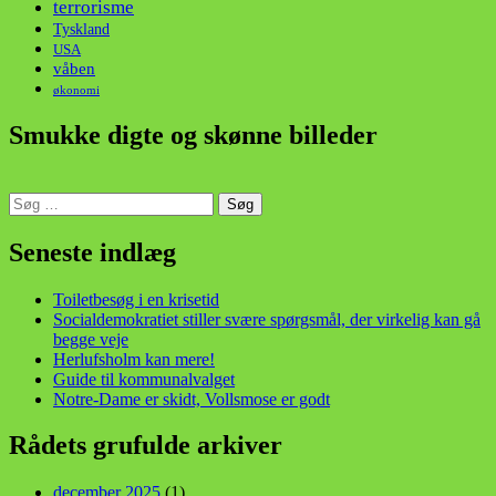
terrorisme
Tyskland
USA
våben
økonomi
Smukke digte og skønne billeder
Søg
efter:
din stemme i et sygt, sygt samfund!
Seneste indlæg
Toiletbesøg i en krisetid
Socialdemokratiet stiller svære spørgsmål, der virkelig kan gå
begge veje
Herlufsholm kan mere!
Guide til kommunalvalget
Notre-Dame er skidt, Vollsmose er godt
Rådets grufulde arkiver
december 2025
(1)