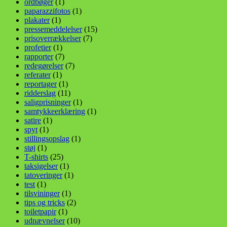
ordbøger
(1)
paparazzifotos
(1)
plakater
(1)
pressemeddelelser
(15)
prisoverrækkelser
(7)
profetier
(1)
rapporter
(7)
redegørelser
(7)
referater
(1)
reportager
(1)
ridderslag
(11)
saligprisninger
(1)
samtykkeerklæring
(1)
satire
(1)
spyt
(1)
stillingsopslag
(1)
støj
(1)
T-shirts
(25)
taksigelser
(1)
tatoveringer
(1)
test
(1)
tilsvininger
(1)
tips og tricks
(2)
toiletpapir
(1)
udnævnelser
(10)