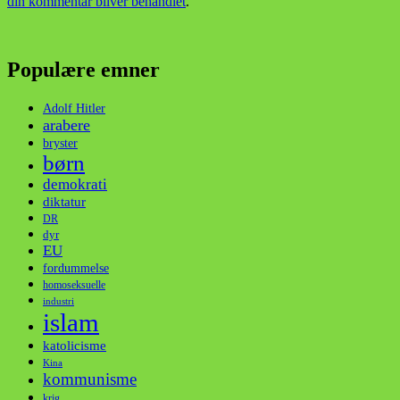
din kommentar bliver behandlet
.
Populære emner
Adolf Hitler
arabere
bryster
børn
demokrati
diktatur
DR
dyr
EU
fordummelse
homoseksuelle
industri
islam
katolicisme
Kina
kommunisme
krig