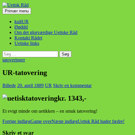
Hop
til
Søg
Primær menu
indhold
Uetisk Råd
kultUR
Øøddd
Om det glorværdige Uetiske Råd
Kontakt Rådet
Uetiske links
Søg
efter:
tatoveringer
UR-tatovering
Billede
20. april 1889
UR
Skriv en kommentar
kr. 1343,-
Et evigt minde om uetikken – en smuk tatovering!
Indlægsnavigation
Forrige indlæg
Game over
Næste indlæg
Uetisk Råd hader fædre!
Skriv et svar