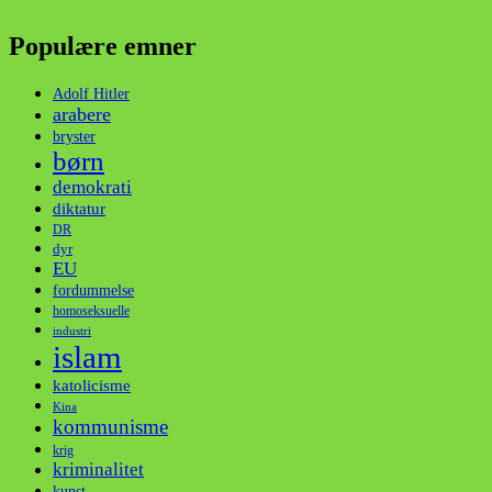
Populære emner
Adolf Hitler
arabere
bryster
børn
demokrati
diktatur
DR
dyr
EU
fordummelse
homoseksuelle
industri
islam
katolicisme
Kina
kommunisme
krig
kriminalitet
kunst