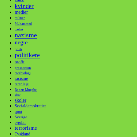
kvinder
medier
militær
Muhammed
narko
nazisme
negre
politi
politikere
profit
prostitution
racebiologi
racisme
retspleje
Robert Mugabe
skat
skoler
Socialdemokratiet
sport
Sverige
sygdom
terrorisme
Tyskland