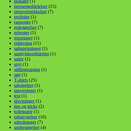
plakater
(1)
pressemeddelelser
(15)
prisoverrækkelser
(7)
profetier
(1)
rapporter
(7)
redegørelser
(7)
referater
(1)
reportager
(1)
ridderslag
(11)
saligprisninger
(1)
samtykkeerklæring
(1)
satire
(1)
spyt
(1)
stillingsopslag
(1)
støj
(1)
T-shirts
(25)
taksigelser
(1)
tatoveringer
(1)
test
(1)
tilsvininger
(1)
tips og tricks
(2)
toiletpapir
(1)
udnævnelser
(10)
udredninger
(7)
undersøgelser
(4)