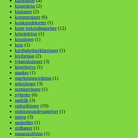
kampagne
(4)
klageskrig
(2)
klummer
(2)
kommentarer
(6)
konkursdekreter
(1)
korte bekendtgørelser
(12)
krisetelefon
(1)
kroninger
(1)
krus
(1)
kærlighedserklæringer
(1)
lovforslag
(2)
lykønskninger
(3)
læserbreve
(1)
masker
(1)
mærkningsordning
(1)
nekrologer
(3)
nomineringer
(1)
nyheder
(6)
nødråb
(3)
opfordringer
(19)
opinionsundersøgelser
(1)
oprop
(3)
opskrifter
(1)
ordbøger
(1)
paparazzifotos
(1)