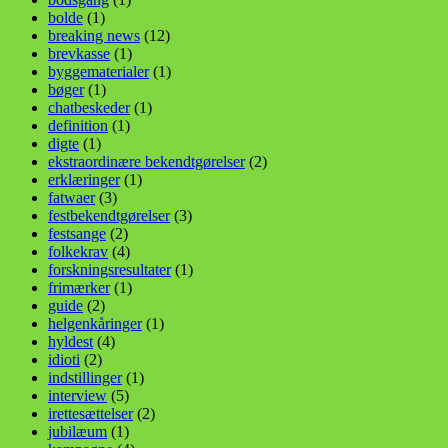
bolde
(1)
breaking news
(12)
brevkasse
(1)
byggematerialer
(1)
bøger
(1)
chatbeskeder
(1)
definition
(1)
digte
(1)
ekstraordinære bekendtgørelser
(2)
erklæringer
(1)
fatwaer
(3)
festbekendtgørelser
(3)
festsange
(2)
folkekrav
(4)
forskningsresultater
(1)
frimærker
(1)
guide
(2)
helgenkåringer
(1)
hyldest
(4)
idioti
(2)
indstillinger
(1)
interview
(5)
irettesættelser
(2)
jubilæum
(1)