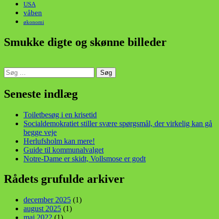
USA
våben
økonomi
Smukke digte og skønne billeder
Søg
efter:
din stemme i et sygt, sygt samfund!
Seneste indlæg
Toiletbesøg i en krisetid
Socialdemokratiet stiller svære spørgsmål, der virkelig kan gå
begge veje
Herlufsholm kan mere!
Guide til kommunalvalget
Notre-Dame er skidt, Vollsmose er godt
Rådets grufulde arkiver
december 2025
(1)
august 2025
(1)
maj 2022
(1)