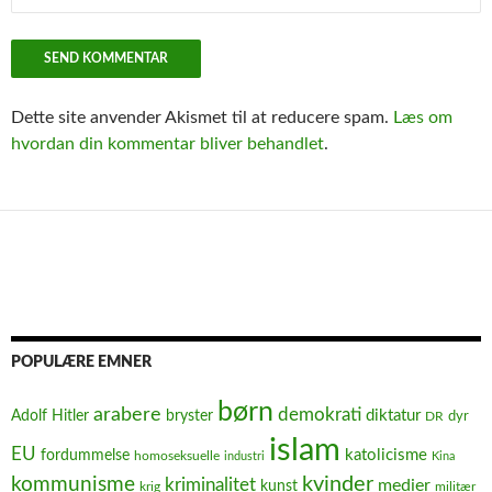
Dette site anvender Akismet til at reducere spam.
Læs om
hvordan din kommentar bliver behandlet
.
POPULÆRE EMNER
børn
arabere
demokrati
diktatur
Adolf Hitler
bryster
dyr
DR
islam
EU
fordummelse
katolicisme
homoseksuelle
industri
Kina
kvinder
kommunisme
kriminalitet
medier
kunst
krig
militær