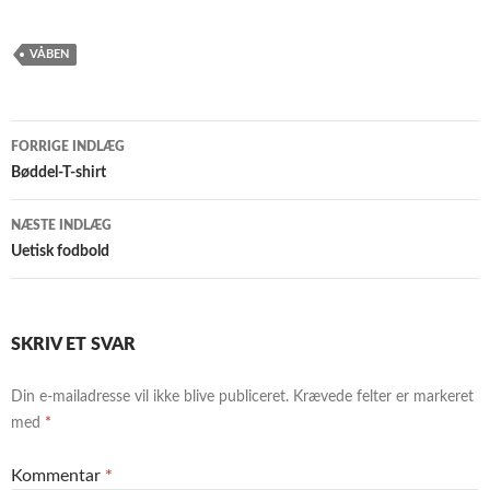
VÅBEN
Indlægsnavigation
FORRIGE INDLÆG
Bøddel-T-shirt
NÆSTE INDLÆG
Uetisk fodbold
SKRIV ET SVAR
Din e-mailadresse vil ikke blive publiceret.
Krævede felter er markeret
med
*
Kommentar
*