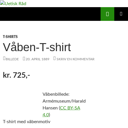
Hop
til
Søg
Uetisk Råd
indhold
PRIMÆ
MENU
T-SHIRTS
Våben-T-shirt
BILLEDE
20. APRIL 1889
SKRIV EN KOMMENTAR
kr. 725,-
Våbenbillede:
Armémuseum/Harald
Hansen (
CC BY-SA
4.0
)
T-shirt med våbenmotiv