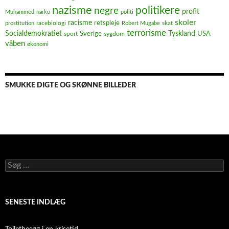
nazisme
politikere
negre
profit
Muhammed
narko
politi
skoler
racisme
retspleje
racebiologi
prostitution
Robert Mugabe
skat
terrorisme
Socialdemokratiet
Sverige
Tyskland
USA
sport
sygdom
våben
økonomi
SMUKKE DIGTE OG SKØNNE BILLEDER
Søg
efter:
SENESTE INDLÆG