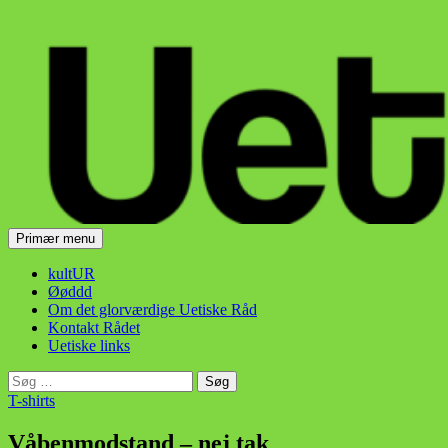
Hop
til
indhold
Søg
Primær menu
Uetisk Råd
kultUR
Øøddd
Om det glorværdige Uetiske Råd
Kontakt Rådet
Uetiske links
Søg
efter:
T-shirts
Våbenmodstand – nej tak