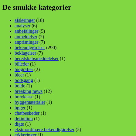
De smukke kategorier
afsløringer
(18)
analyser
(6)
anbefalinger
(5)
anmeldelser
(2)
anprisninger
(7)
bekendtgørelser
(290)
beklagelser
(7)
beredskabsmeddelelser
(1)
billeder
(1)
biografier
(2)
bleer
(1)
bodsgang
(1)
bolde
(1)
breaking news
(12)
brevkasse
(1)
byggematerialer
(1)
bøger
(1)
chatbeskeder
(1)
definition
(1)
digte
(1)
ekstraordinære bekendtgørelser
(2)
erklæringer
(1)