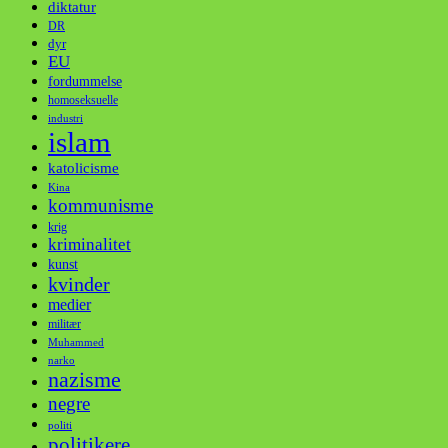
diktatur
DR
dyr
EU
fordummelse
homoseksuelle
industri
islam
katolicisme
Kina
kommunisme
krig
kriminalitet
kunst
kvinder
medier
militær
Muhammed
narko
nazisme
negre
politi
politikere