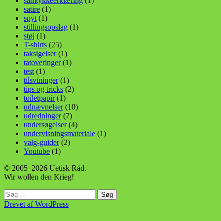
samtykkeerklæring
(1)
satire
(1)
spyt
(1)
stillingsopslag
(1)
støj
(1)
T-shirts
(25)
taksigelser
(1)
tatoveringer
(1)
test
(1)
tilsvininger
(1)
tips og tricks
(2)
toiletpapir
(1)
udnævnelser
(10)
udredninger
(7)
undersøgelser
(4)
undervisningsmateriale
(1)
valg-guider
(2)
Youtube
(1)
© 2005–2026 Uetisk Råd.
Wir wollen den Krieg!
Søg
efter:
Drevet af WordPress