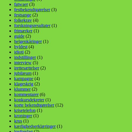
fatwaer
(3)
festbekendtgørelser
(3)
festsange
(2)
folkekrav
(4)
forskningsresultater
(1)
frimærker
(1)
guide
(2)
helgenkåringer
(1)
hyldest
(4)
idioti
(2)
indstillinger
(1)
interview
(5)
irettesættelser
(2)
jubilæum
(1)
kampagne
(4)
klageskrig
(2)
klummer
(2)
kommentarer
(6)
konkursdekreter
(1)
korte bekendtgørelser
(12)
krisetelefon
(1)
kroninger
(1)
krus
(1)
kærlighedserklæringer
(1)
lovforslag
(2)