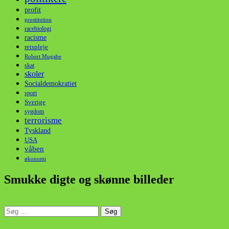
profit
prostitution
racebiologi
racisme
retspleje
Robert Mugabe
skat
skoler
Socialdemokratiet
sport
Sverige
sygdom
terrorisme
Tyskland
USA
våben
økonomi
Smukke digte og skønne billeder
Søg
efter:
din stemme i et sygt, sygt samfund!