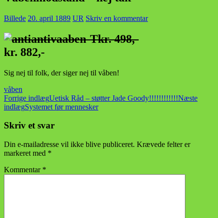
Billede
20. april 1889
UR
Skriv en kommentar
kr. 498,-
kr. 882,-
Sig nej til folk, der siger nej til våben!
våben
Indlægsnavigation
Forrige indlæg
Uetisk Råd – støtter Jade Goody!!!!!!!!!!!!
Næste
indlæg
Systemet før mennesker
Skriv et svar
Din e-mailadresse vil ikke blive publiceret.
Krævede felter er
markeret med
*
Kommentar
*