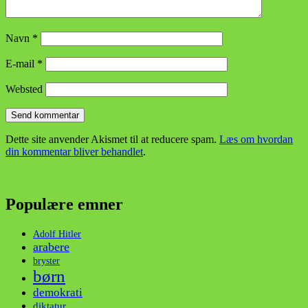
Navn
*
E-mail
*
Websted
Dette site anvender Akismet til at reducere spam.
Læs om hvordan
din kommentar bliver behandlet
.
Populære emner
Adolf Hitler
arabere
bryster
børn
demokrati
diktatur