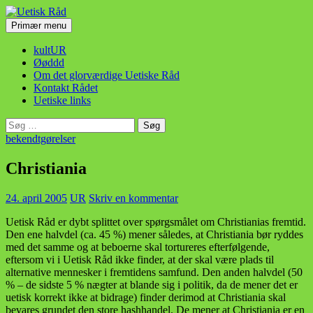
Hop
til
Søg
Primær menu
indhold
Uetisk Råd
kultUR
Øøddd
Om det glorværdige Uetiske Råd
Kontakt Rådet
Uetiske links
Søg
efter:
bekendtgørelser
Christiania
24. april 2005
UR
Skriv en kommentar
Uetisk Råd er dybt splittet over spørgsmålet om Christianias fremtid.
Den ene halvdel (ca. 45 %) mener således, at Christiania bør ryddes
med det samme og at beboerne skal tortureres efterfølgende,
eftersom vi i Uetisk Råd ikke finder, at der skal være plads til
alternative mennesker i fremtidens samfund. Den anden halvdel (50
% – de sidste 5 % nægter at blande sig i politik, da de mener det er
uetisk korrekt ikke at bidrage) finder derimod at Christiania skal
bevares grundet den store hashhandel. De mener at Christiania er en