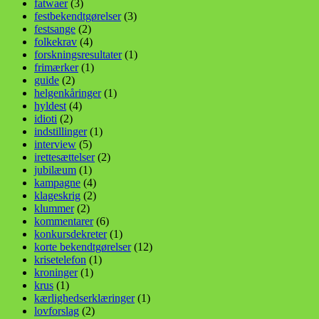
fatwaer
(3)
festbekendtgørelser
(3)
festsange
(2)
folkekrav
(4)
forskningsresultater
(1)
frimærker
(1)
guide
(2)
helgenkåringer
(1)
hyldest
(4)
idioti
(2)
indstillinger
(1)
interview
(5)
irettesættelser
(2)
jubilæum
(1)
kampagne
(4)
klageskrig
(2)
klummer
(2)
kommentarer
(6)
konkursdekreter
(1)
korte bekendtgørelser
(12)
krisetelefon
(1)
kroninger
(1)
krus
(1)
kærlighedserklæringer
(1)
lovforslag
(2)