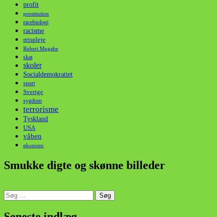
profit
prostitution
racebiologi
racisme
retspleje
Robert Mugabe
skat
skoler
Socialdemokratiet
sport
Sverige
sygdom
terrorisme
Tyskland
USA
våben
økonomi
Smukke digte og skønne billeder
Søg
efter:
din stemme i et sygt, sygt samfund!
Seneste indlæg