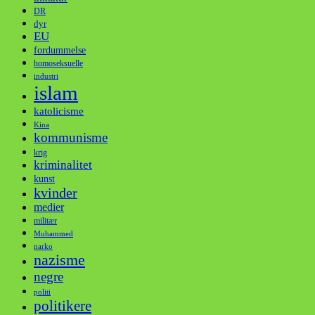
DR
dyr
EU
fordummelse
homoseksuelle
industri
islam
katolicisme
Kina
kommunisme
krig
kriminalitet
kunst
kvinder
medier
militær
Muhammed
narko
nazisme
negre
politi
politikere