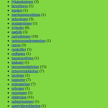
lykønskninger
(3)
læserbreve
(1)
masker
(1)
mærkningsordning
(1)
nekrologer
(3)
nomineringer
(1)
nyheder
(6)
nødråb
(3)
opfordringer
(19)
opinionsundersøgelser
(1)
oprop
(3)
opskrifter
(1)
ordbøger
(1)
paparazzifotos
(1)
plakater
(1)
pressemeddelelser
(15)
prisoverrækkelser
(7)
profetier
(1)
rapporter
(7)
redegørelser
(7)
referater
(1)
reportager
(1)
ridderslag
(11)
saligprisninger
(1)
samtykkeerklæring
(1)