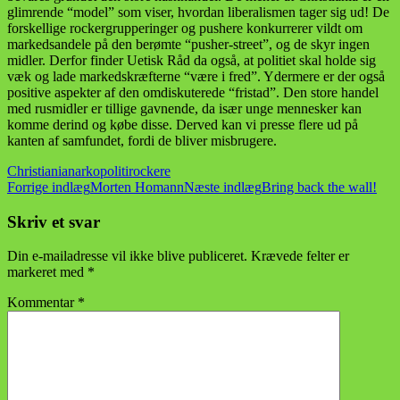
glimrende “model” som viser, hvordan liberalismen tager sig ud! De
forskellige rockergrupperinger og pushere konkurrerer vildt om
markedsandele på den berømte “pusher-street”, og de skyr ingen
midler. Derfor finder Uetisk Råd da også, at politiet skal holde sig
væk og lade markedskræfterne “være i fred”. Ydermere er der også
positive aspekter af den omdiskuterede “fristad”. Den store handel
med rusmidler er tillige gavnende, da især unge mennesker kan
komme derind og købe disse. Derved kan vi presse flere ud på
kanten af samfundet, fordi de bliver misbrugere.
Christiania
narko
politi
rockere
Indlægsnavigation
Forrige indlæg
Morten Homann
Næste indlæg
Bring back the wall!
Skriv et svar
Din e-mailadresse vil ikke blive publiceret.
Krævede felter er
markeret med
*
Kommentar
*