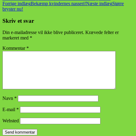
Indlægsnavigation
Forrige indlæg
Bekæmp kvindernes nasseri!
Næste indlæg
Større
bryster nu!
Skriv et svar
Din e-mailadresse vil ikke blive publiceret.
Krævede felter er
markeret med
*
Kommentar
*
Navn
*
E-mail
*
Websted