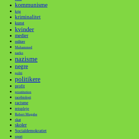
kommunisme
krig
kriminalitet
kunst
kvinder
medier
militær
Muhammed
narko
nazisme
negre
politi
politikere
profit
prostitution
racebiologi
racisme
retspleje
Robert Mugabe
skat
skoler
Socialdemokratiet
sport