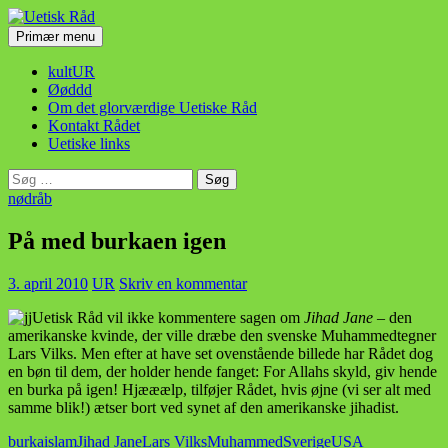
Hop
til
Søg
Primær menu
indhold
Uetisk Råd
kultUR
Øøddd
Om det glorværdige Uetiske Råd
Kontakt Rådet
Uetiske links
Søg
efter:
nødråb
På med burkaen igen
3. april 2010
UR
Skriv en kommentar
Uetisk Råd vil ikke kommentere sagen om
Jihad Jane
– den
amerikanske kvinde, der ville dræbe den svenske Muhammedtegner
Lars Vilks. Men efter at have set ovenstående billede har Rådet dog
en bøn til dem, der holder hende fanget: For Allahs skyld, giv hende
en burka på igen! Hjææælp, tilføjer Rådet, hvis øjne (vi ser alt med
samme blik!) ætser bort ved synet af den amerikanske jihadist.
burka
islam
Jihad Jane
Lars Vilks
Muhammed
Sverige
USA