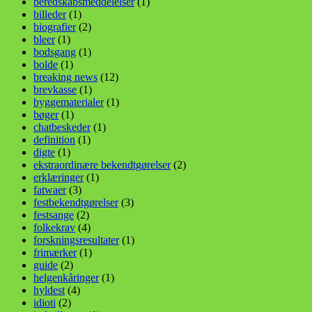
beredskabsmeddelelser
(1)
billeder
(1)
biografier
(2)
bleer
(1)
bodsgang
(1)
bolde
(1)
breaking news
(12)
brevkasse
(1)
byggematerialer
(1)
bøger
(1)
chatbeskeder
(1)
definition
(1)
digte
(1)
ekstraordinære bekendtgørelser
(2)
erklæringer
(1)
fatwaer
(3)
festbekendtgørelser
(3)
festsange
(2)
folkekrav
(4)
forskningsresultater
(1)
frimærker
(1)
guide
(2)
helgenkåringer
(1)
hyldest
(4)
idioti
(2)