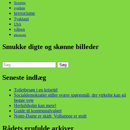
Sverige
sygdom
terrorisme
Tyskland
USA
våben
økonomi
Smukke digte og skønne billeder
Søg
efter:
din stemme i et sygt, sygt samfund!
Seneste indlæg
Toiletbesøg i en krisetid
Socialdemokratiet stiller svære spørgsmål, der virkelig kan gå
begge veje
Herlufsholm kan mere!
Guide til kommunalvalget
Notre-Dame er skidt, Vollsmose er godt
Rådets grufulde arkiver