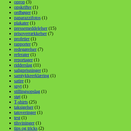
oprop
(3)
opskrifter
(1)
ordbøger
(1)
paparazzifotos
(1)
plakater
(1)
pressemeddelelser
(15)
prisoverrækkelser
(7)
profetier
(1)
rapporter
(7)
redegørelser
(7)
referater
(1)
reportager
(1)
ridderslag
(11)
saligprisninger
(1)
samtykkeerklæring
(1)
satire
(1)
spyt
(1)
stillingsopslag
(1)
støj
(1)
T-shirts
(25)
taksigelser
(1)
tatoveringer
(1)
test
(1)
tilsvininger
(1)
tips og tricks
(2)