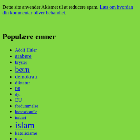
Dette site anvender Akismet til at reducere spam.
Læs om hvordan
din kommentar bliver behandlet
.
Populære emner
Adolf Hitler
arabere
bryster
børn
demokrati
diktatur
DR
dyr
EU
fordummelse
homoseksuelle
industri
islam
katolicisme
Kina