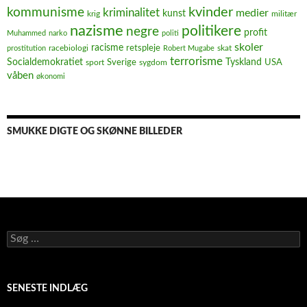
kvinder
kommunisme
kriminalitet
medier
kunst
krig
militær
nazisme
politikere
negre
profit
Muhammed
narko
politi
skoler
racisme
retspleje
racebiologi
prostitution
Robert Mugabe
skat
terrorisme
Socialdemokratiet
Sverige
Tyskland
USA
sport
sygdom
våben
økonomi
SMUKKE DIGTE OG SKØNNE BILLEDER
Søg
efter:
SENESTE INDLÆG