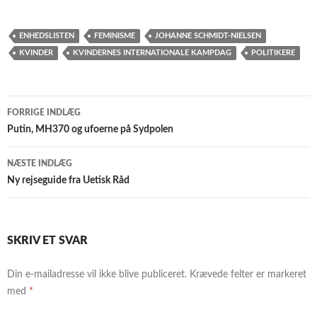
ENHEDSLISTEN
FEMINISME
JOHANNE SCHMIDT-NIELSEN
KVINDER
KVINDERNES INTERNATIONALE KAMPDAG
POLITIKERE
Indlægsnavigation
FORRIGE INDLÆG
Putin, MH370 og ufoerne på Sydpolen
NÆSTE INDLÆG
Ny rejseguide fra Uetisk Råd
SKRIV ET SVAR
Din e-mailadresse vil ikke blive publiceret.
Krævede felter er markeret
med
*