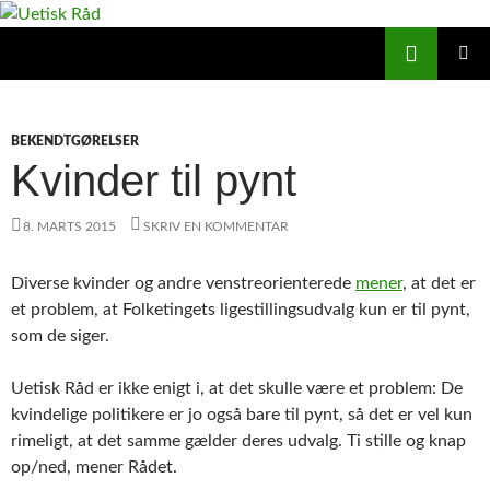
Hop
til
Søg
Uetisk Råd
indhold
PRIMÆ
MENU
BEKENDTGØRELSER
Kvinder til pynt
8. MARTS 2015
SKRIV EN KOMMENTAR
Diverse kvinder og andre venstreorienterede
mener
, at det er
et problem, at Folketingets ligestillingsudvalg kun er til pynt,
som de siger.
Uetisk Råd er ikke enigt i, at det skulle være et problem: De
kvindelige politikere er jo også bare til pynt, så det er vel kun
rimeligt, at det samme gælder deres udvalg. Ti stille og knap
op/ned, mener Rådet.