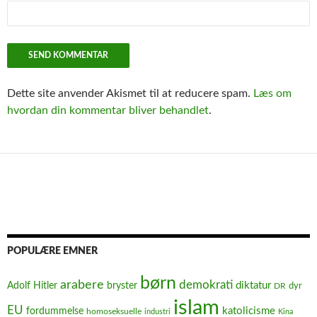
Dette site anvender Akismet til at reducere spam.
Læs om
hvordan din kommentar bliver behandlet
.
POPULÆRE EMNER
børn
arabere
demokrati
diktatur
Adolf Hitler
bryster
dyr
DR
islam
EU
fordummelse
katolicisme
homoseksuelle
industri
Kina