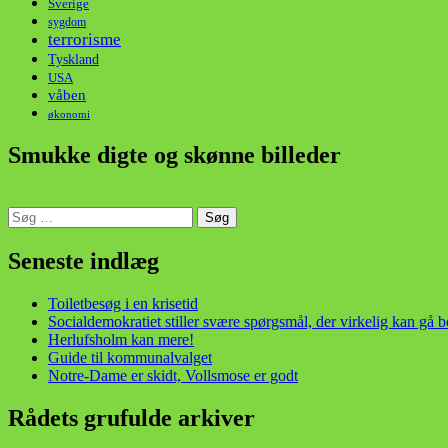
Sverige
sygdom
terrorisme
Tyskland
USA
våben
økonomi
Smukke digte og skønne billeder
Søg
efter:
din stemme i et sygt, sygt samfund!
Seneste indlæg
Toiletbesøg i en krisetid
Socialdemokratiet stiller svære spørgsmål, der virkelig kan gå 
Herlufsholm kan mere!
Guide til kommunalvalget
Notre-Dame er skidt, Vollsmose er godt
Rådets grufulde arkiver