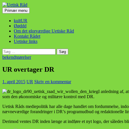
Hop
til
Søg
Primær menu
indhold
Uetisk Råd
kultUR
Øøddd
Om det glorværdige Uetiske Råd
Kontakt Rådet
Uetiske links
Søg
efter:
bekendtgørelser
UR overtager DR
1. april 2015
UR
Skriv en kommentar
I anledning af, a
som den økonomiske og militære kontrol med DR.
Uetisk Råds mediepolitik har alle dage handlet om fordummelse, indokt
nævneværdige forandringer i DR’s programudbud og redaktionelle lin
Derimod ventes DR inden længe at indføre et nyt logo, der således bliv