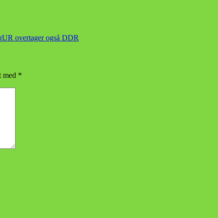
g
UR overtager også DDR
et med
*