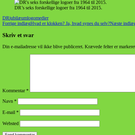
DR’s seks forskellige logoer fra 1964 til 2015.
DR
jubilæum
logo
medier
Indlægsnavigation
Forrige indlæg
Hvad er klokken? Ja, hvad synes du selv?
Næste indlæ
Skriv et svar
Din e-mailadresse vil ikke blive publiceret.
Krævede felter er marker
Kommentar
*
Navn
*
E-mail
*
Websted