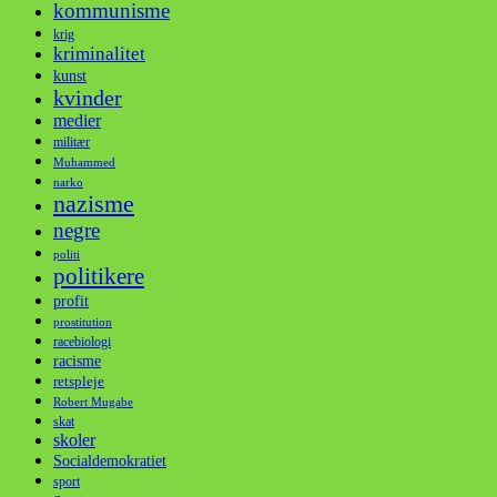
kommunisme
krig
kriminalitet
kunst
kvinder
medier
militær
Muhammed
narko
nazisme
negre
politi
politikere
profit
prostitution
racebiologi
racisme
retspleje
Robert Mugabe
skat
skoler
Socialdemokratiet
sport