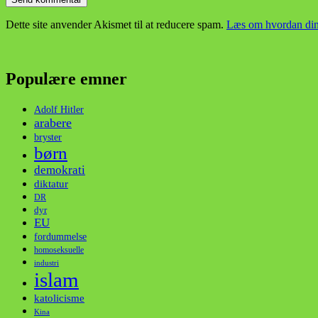
Dette site anvender Akismet til at reducere spam.
Læs om hvordan din
Populære emner
Adolf Hitler
arabere
bryster
børn
demokrati
diktatur
DR
dyr
EU
fordummelse
homoseksuelle
industri
islam
katolicisme
Kina