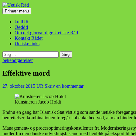
Hop
til
Søg
Primær menu
indhold
Uetisk Råd
kultUR
Øøddd
Om det glorværdige Uetiske Råd
Kontakt Rådet
Uetiske links
Søg
efter:
bekendtgørelser
Effektive mord
27. oktober 2015
UR
Skriv en kommentar
Kunstneren Jacob Holdt
Endnu en gang har Islamisk Stat vist sig som sande uetiske foregangsm
henrettelser; kombinationen foregår i al enkelhed ved, at man binder 
Management- og procesoptimeringskonsulenter fra Moderniseringsstyrel
midler fra den danske udviklingsbistand med henblik på eksport til he