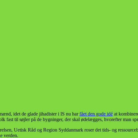
ænd, idet de glade jihadister i IS nu har
fået den gode idé
at kombinere 
folk fast til søjler på de bygninger, der skal ødelægges, hvorefter man
sen, Uetisk Råd og Region Syddanmark roser det tids- og ressourcebespa
le verden.