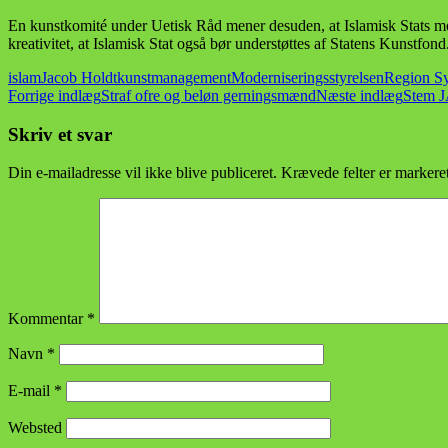
En kunstkomité under Uetisk Råd mener desuden, at Islamisk Stats mo
kreativitet, at Islamisk Stat også bør understøttes af Statens Kunstf
islam
Jacob Holdt
kunst
management
Moderniseringsstyrelsen
Region S
Indlægsnavigation
Forrige indlæg
Straf ofre og beløn gerningsmænd
Næste indlæg
Stem J
Skriv et svar
Din e-mailadresse vil ikke blive publiceret.
Krævede felter er marker
Kommentar
*
Navn
*
E-mail
*
Websted