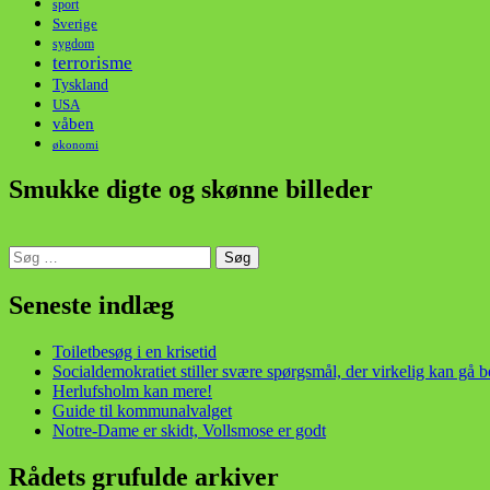
sport
Sverige
sygdom
terrorisme
Tyskland
USA
våben
økonomi
Smukke digte og skønne billeder
Søg
efter:
din stemme i et sygt, sygt samfund!
Seneste indlæg
Toiletbesøg i en krisetid
Socialdemokratiet stiller svære spørgsmål, der virkelig kan gå 
Herlufsholm kan mere!
Guide til kommunalvalget
Notre-Dame er skidt, Vollsmose er godt
Rådets grufulde arkiver