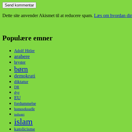
Dette site anvender Akismet til at reducere spam.
Læs om hvordan din
Populære emner
Adolf Hitler
arabere
bryster
børn
demokrati
diktatur
DR
dyr
EU
fordummelse
homoseksuelle
industri
islam
katolicisme