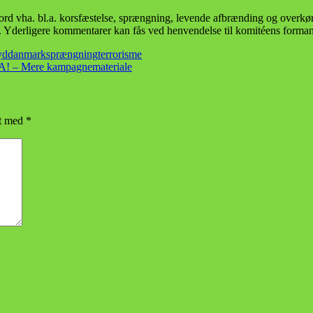
rd vha. bl.a. korsfæstelse, sprængning, levende afbrænding og overkørs
ond. Yderligere kommentarer kan fås ved henvendelse til komitéens forma
yddanmark
sprængning
terrorisme
A! – Mere kampagnemateriale
et med
*