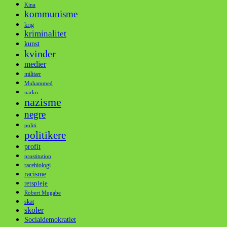
Kina
kommunisme
krig
kriminalitet
kunst
kvinder
medier
militær
Muhammed
narko
nazisme
negre
politi
politikere
profit
prostitution
racebiologi
racisme
retspleje
Robert Mugabe
skat
skoler
Socialdemokratiet