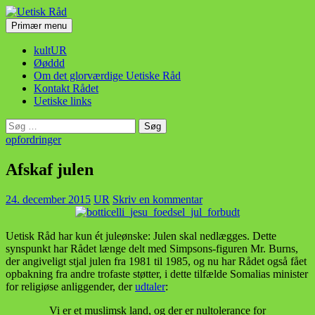
Hop
til
Søg
Primær menu
indhold
Uetisk Råd
kultUR
Øøddd
Om det glorværdige Uetiske Råd
Kontakt Rådet
Uetiske links
Søg
efter:
opfordringer
Afskaf julen
24. december 2015
UR
Skriv en kommentar
Uetisk Råd har kun ét juleønske: Julen skal nedlægges. Dette
synspunkt har Rådet længe delt med Simpsons-figuren Mr. Burns,
der angiveligt stjal julen fra 1981 til 1985, og nu har Rådet også fået
opbakning fra andre trofaste støtter, i dette tilfælde Somalias minister
for religiøse anliggender, der
udtaler
:
Vi er et muslimsk land, og der er nultolerance for