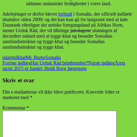
sådanne uislamiske festligheder i vores land.
Julefejringer er derfor blevet
forbudt
i Somalia, der officielt indførte
sharialov siden 2009; og det kan kun gå for langsomt med at lade
Danmark efterligne det uetiske foregangsland på Afrikas Horn,
mener Uetisk Råd, der vil tilbringe
juledagene
slutningen af
december måned med at tygge khat og beundre Somalias
samfundsstruktur og tygge khat og beundre Somalias
samfundsstruktur og tygge khat.
islam
jul
khat
Mr. Burns
Somalia
Indlægsnavigation
Forrige indlæg
Har Uetisk Råd brintbomber?
Næste indlæg
Årets
racist 2015 er fundet: Heidi Borg Jørgensen
Skriv et svar
Din e-mailadresse vil ikke blive publiceret.
Krævede felter er
markeret med
*
Kommentar
*