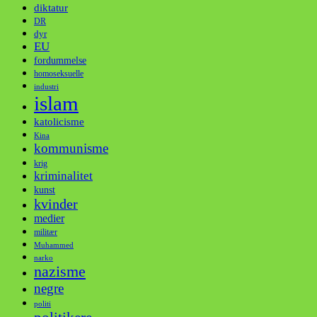
diktatur
DR
dyr
EU
fordummelse
homoseksuelle
industri
islam
katolicisme
Kina
kommunisme
krig
kriminalitet
kunst
kvinder
medier
militær
Muhammed
narko
nazisme
negre
politi