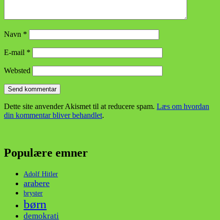
Navn
*
E-mail
*
Websted
Dette site anvender Akismet til at reducere spam.
Læs om hvordan
din kommentar bliver behandlet
.
Populære emner
Adolf Hitler
arabere
bryster
børn
demokrati