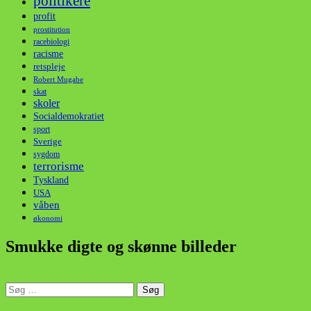
politikere
profit
prostitution
racebiologi
racisme
retspleje
Robert Mugabe
skat
skoler
Socialdemokratiet
sport
Sverige
sygdom
terrorisme
Tyskland
USA
våben
økonomi
Smukke digte og skønne billeder
Søg
efter:
din stemme i et sygt, sygt samfund!