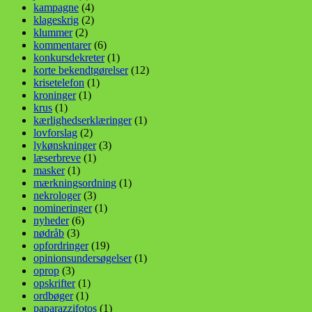
kampagne
(4)
klageskrig
(2)
klummer
(2)
kommentarer
(6)
konkursdekreter
(1)
korte bekendtgørelser
(12)
krisetelefon
(1)
kroninger
(1)
krus
(1)
kærlighedserklæringer
(1)
lovforslag
(2)
lykønskninger
(3)
læserbreve
(1)
masker
(1)
mærkningsordning
(1)
nekrologer
(3)
nomineringer
(1)
nyheder
(6)
nødråb
(3)
opfordringer
(19)
opinionsundersøgelser
(1)
oprop
(3)
opskrifter
(1)
ordbøger
(1)
paparazzifotos
(1)