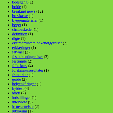
bodsgang
(1)
bolde
(1)
breaking news
(12)
brevkasse
(1)
byggematerialer
(1)
bøger
(1)
chatbeskeder
(1)
definition
(1)
digte
(1)
ekstraordinære bekendtgørelser
(2)
erklæringer
(1)
fatwaer
(3)
festbekendtgørelser
(3)
festsange
(2)
folkekrav
(4)
forskningsresultater
(1)
frimærker
(1)
guide
(2)
helgenkåringer
(1)
hyldest
(4)
idioti
(2)
indstillinger
(1)
interview
(5)
irettesættelser
(2)
jubilæum
(1)