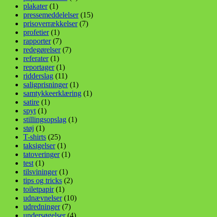
plakater
(1)
pressemeddelelser
(15)
prisoverrækkelser
(7)
profetier
(1)
rapporter
(7)
redegørelser
(7)
referater
(1)
reportager
(1)
ridderslag
(11)
saligprisninger
(1)
samtykkeerklæring
(1)
satire
(1)
spyt
(1)
stillingsopslag
(1)
støj
(1)
T-shirts
(25)
taksigelser
(1)
tatoveringer
(1)
test
(1)
tilsvininger
(1)
tips og tricks
(2)
toiletpapir
(1)
udnævnelser
(10)
udredninger
(7)
undersøgelser
(4)