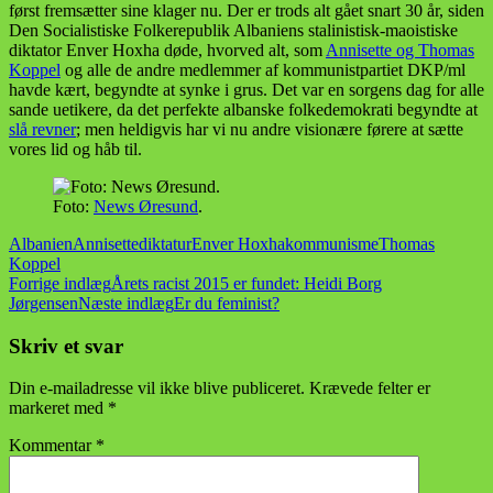
først fremsætter sine klager nu. Der er trods alt gået snart 30 år, siden
Den Socialistiske Folkerepublik Albaniens stalinistisk-maoistiske
diktator Enver Hoxha døde, hvorved alt, som
Annisette og Thomas
Koppel
og alle de andre medlemmer af kommunistpartiet DKP/ml
havde kært, begyndte at synke i grus. Det var en sorgens dag for alle
sande uetikere, da det perfekte albanske folkedemokrati begyndte at
slå revner
; men heldigvis har vi nu andre visionære førere at sætte
vores lid og håb til.
Foto:
News Øresund
.
Albanien
Annisette
diktatur
Enver Hoxha
kommunisme
Thomas
Koppel
Indlægsnavigation
Forrige indlæg
Årets racist 2015 er fundet: Heidi Borg
Jørgensen
Næste indlæg
Er du feminist?
Skriv et svar
Din e-mailadresse vil ikke blive publiceret.
Krævede felter er
markeret med
*
Kommentar
*