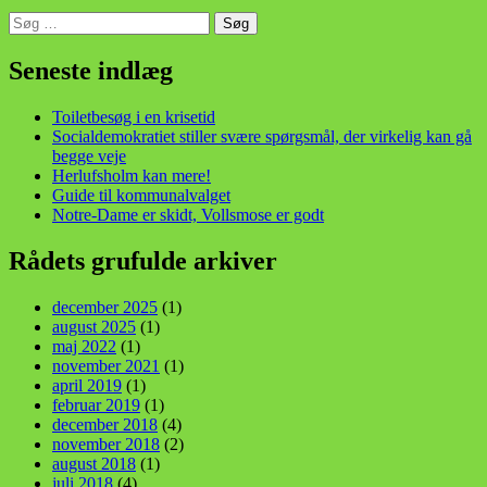
Søg
efter:
din stemme i et sygt, sygt samfund!
Seneste indlæg
Toiletbesøg i en krisetid
Socialdemokratiet stiller svære spørgsmål, der virkelig kan gå
begge veje
Herlufsholm kan mere!
Guide til kommunalvalget
Notre-Dame er skidt, Vollsmose er godt
Rådets grufulde arkiver
december 2025
(1)
august 2025
(1)
maj 2022
(1)
november 2021
(1)
april 2019
(1)
februar 2019
(1)
december 2018
(4)
november 2018
(2)
august 2018
(1)
juli 2018
(4)