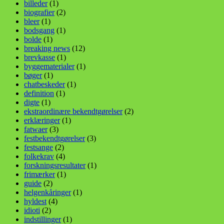
billeder
(1)
biografier
(2)
bleer
(1)
bodsgang
(1)
bolde
(1)
breaking news
(12)
brevkasse
(1)
byggematerialer
(1)
bøger
(1)
chatbeskeder
(1)
definition
(1)
digte
(1)
ekstraordinære bekendtgørelser
(2)
erklæringer
(1)
fatwaer
(3)
festbekendtgørelser
(3)
festsange
(2)
folkekrav
(4)
forskningsresultater
(1)
frimærker
(1)
guide
(2)
helgenkåringer
(1)
hyldest
(4)
idioti
(2)
indstillinger
(1)