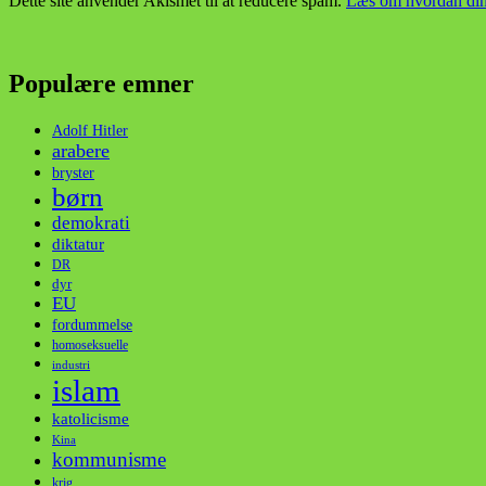
Dette site anvender Akismet til at reducere spam.
Læs om hvordan din
Populære emner
Adolf Hitler
arabere
bryster
børn
demokrati
diktatur
DR
dyr
EU
fordummelse
homoseksuelle
industri
islam
katolicisme
Kina
kommunisme
krig