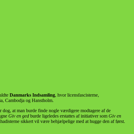
kaldte
Danmarks Indsamling
, hvor licensfascisterne,
mbia, Cambodja og Hanstholm.
r dog, at man burde finde nogle værdigere modtagere af de
pagne
Giv en ged
burde ligeledes erstattes af initiativer som
Giv en
 jihadisterne sikkert vil være behjælpelige med at hugge den af først.