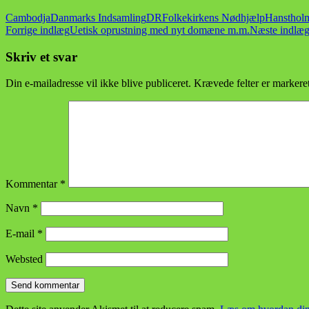
Cambodja
Danmarks Indsamling
DR
Folkekirkens Nødhjælp
Hansthol
Indlægsnavigation
Forrige indlæg
Uetisk oprustning med nyt domæne m.m.
Næste indlæ
Skriv et svar
Din e-mailadresse vil ikke blive publiceret.
Krævede felter er marker
Kommentar
*
Navn
*
E-mail
*
Websted