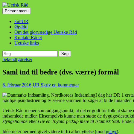
Hop
til
Søg
Primær menu
indhold
Uetisk Råd
kultUR
Øøddd
Om det glorværdige Uetiske Råd
Kontakt Rådet
Uetiske links
Søg
efter:
bekendtgørelser
Saml ind til bedre (dvs. værre) formål
6. februar 2016
UR
Skriv en kommentar
I dag har DR 1 ersta
nødhjælpsindustrien og tv-seerne sammen forsøger at bilde hinanden 
Uetisk Råd mener som udgangspunkt, at det er godt for folk at skabe
indsamlede midler. Eksempelvis kunne man støtte de dygtige/destr
klyngebombe
eller
Giv en Toyota-pickup mere til Islamisk Stat
. Endel
Idéerne er hermed givet videre til fri afbenyttelse (mod
gebyr
).