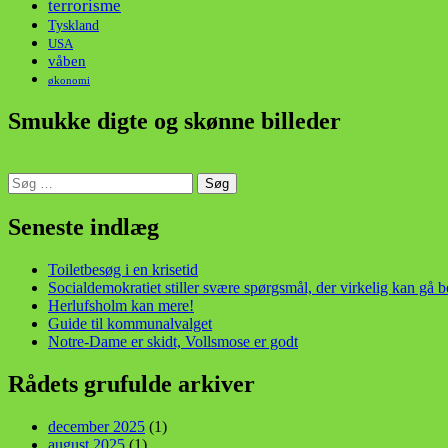
terrorisme
Tyskland
USA
våben
økonomi
Smukke digte og skønne billeder
Søg
efter:
din stemme i et sygt, sygt samfund!
Seneste indlæg
Toiletbesøg i en krisetid
Socialdemokratiet stiller svære spørgsmål, der virkelig kan gå 
Herlufsholm kan mere!
Guide til kommunalvalget
Notre-Dame er skidt, Vollsmose er godt
Rådets grufulde arkiver
december 2025
(1)
august 2025
(1)