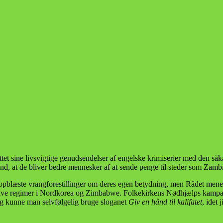
ttet sine livsvigtige genudsendelser af engelske krimiserier med den så
ind, at de bliver bedre mennesker af at sende penge til steder som Za
 opblæste vrangforestillinger om deres egen betydning, men Rådet mene
uktive regimer i Nordkorea og Zimbabwe. Folkekirkens Nødhjælps kam
ig kunne man selvfølgelig bruge sloganet
Giv en hånd til kalifatet
, idet