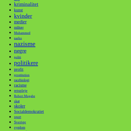
kriminalitet
kunst
kvinder
medier
militær
Muhammed
narko
nazisme
negre
politi
politikere
profit
prostitution
racebiologi
racisme
retspleje
Robert Mugabe
skat
skoler
Socialdemokratiet
sport
Sverige
sygdom