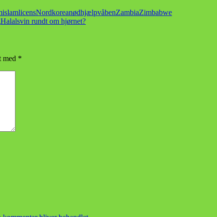
m
islam
licens
Nordkorea
nødhjælp
våben
Zambia
Zimbabwe
g
Halalsvin rundt om hjørnet?
et med
*