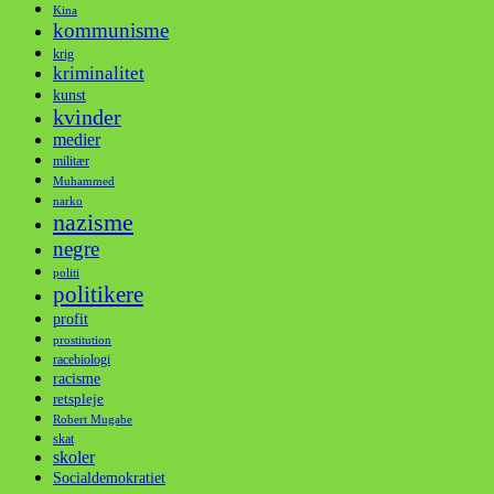
Kina
kommunisme
krig
kriminalitet
kunst
kvinder
medier
militær
Muhammed
narko
nazisme
negre
politi
politikere
profit
prostitution
racebiologi
racisme
retspleje
Robert Mugabe
skat
skoler
Socialdemokratiet