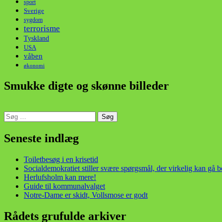
sport
Sverige
sygdom
terrorisme
Tyskland
USA
våben
økonomi
Smukke digte og skønne billeder
Søg
efter:
din stemme i et sygt, sygt samfund!
Seneste indlæg
Toiletbesøg i en krisetid
Socialdemokratiet stiller svære spørgsmål, der virkelig kan gå 
Herlufsholm kan mere!
Guide til kommunalvalget
Notre-Dame er skidt, Vollsmose er godt
Rådets grufulde arkiver