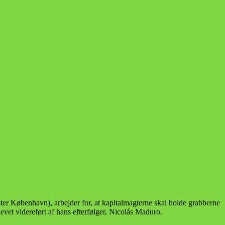
ster København), arbejder for, at kapitalmagterne skal holde grabberne
vet videreført af hans efterfølger, Nicolás Maduro.