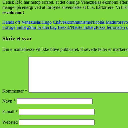
Uetisk Råd har netop erfaret, at det olierige Venezuelas økonomi efterh
mangel på energi ved at forbyde anvendelse af bl.a. hårtørrere. Vi tilslu
revolucion!
Hands off Venezuela!
Hugo Chávez
kommunisme
Nicolás Maduro
revo
Indlægsnavigation
Forrige indlæg
Shu-bi-dua bag Brexit?
Næste indlæg
Pizza-terroristen s
Skriv et svar
Din e-mailadresse vil ikke blive publiceret.
Krævede felter er marker
Kommentar
*
Navn
*
E-mail
*
Websted