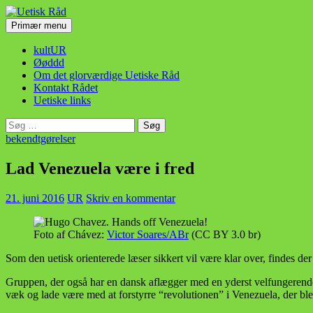
Hop
til
Søg
Primær menu
indhold
Uetisk Råd
kultUR
Øøddd
Om det glorværdige Uetiske Råd
Kontakt Rådet
Uetiske links
Søg
efter:
bekendtgørelser
Lad Venezuela være i fred
21. juni 2016
UR
Skriv en kommentar
Foto af Chávez:
Victor Soares/ABr
(CC BY 3.0 br)
Som den uetisk orienterede læser sikkert vil være klar over, findes 
Gruppen, der også har en dansk aflægger med en yderst velfungeren
væk og lade være med at forstyrre “revolutionen” i Venezuela, der bl