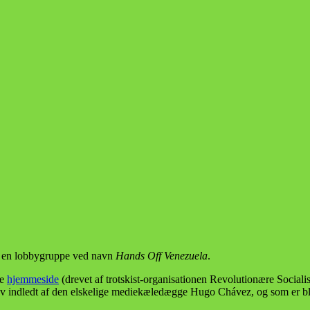
der en lobbygruppe ved navn
Hands Off Venezuela
.
de
hjemmeside
(drevet af trotskist-organisationen Revolutionære Sociali
ev indledt af den elskelige mediekæledægge Hugo Chávez, og som er ble