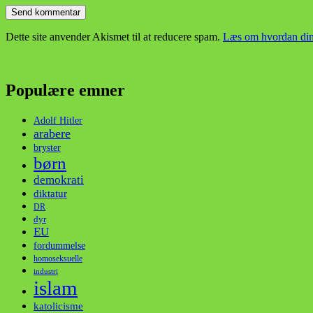
Dette site anvender Akismet til at reducere spam.
Læs om hvordan din
Populære emner
Adolf Hitler
arabere
bryster
børn
demokrati
diktatur
DR
dyr
EU
fordummelse
homoseksuelle
industri
islam
katolicisme