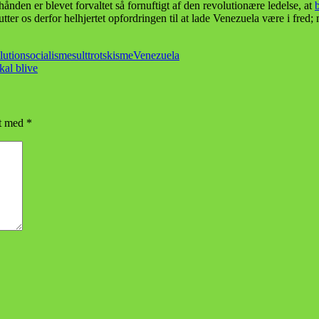
ånden er blevet forvaltet så fornuftigt af den revolutionære ledelse, at
tter os derfor helhjertet opfordringen til at lade Venezuela være i fred; 
lution
socialisme
sult
trotskisme
Venezuela
kal blive
et med
*