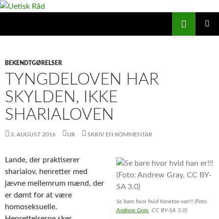
Hop
til
Søg
Uetisk Råd
indhold
PRIMÆ
MENU
BEKENDTGØRELSER
TYNGDELOVEN HAR
SKYLDEN, IKKE
SHARIALOVEN
3. AUGUST 2016
UR
SKRIV EN KOMMENTAR
Lande, der praktiserer
sharialov, henretter med
jævne mellemrum mænd, der
er dømt for at være
Se bare hvor hvid Newton var!!! (Foto:
homoseksuelle.
Andrew Gray
, CC BY-SA 3.0)
Henrettelserne sker