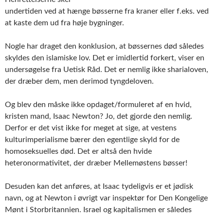
undertiden ved at hænge bøsserne fra kraner eller f.eks. ved
at kaste dem ud fra høje bygninger.
Nogle har draget den konklusion, at bøssernes død således
skyldes den islamiske lov. Det er imidlertid forkert, viser en
undersøgelse fra Uetisk Råd. Det er nemlig ikke sharialoven,
der dræber dem, men derimod tyngdeloven.
Og blev den måske ikke opdaget/formuleret af en hvid,
kristen mand, Isaac Newton? Jo, det gjorde den nemlig.
Derfor er det vist ikke for meget at sige, at vestens
kulturimperialisme bærer den egentlige skyld for de
homoseksuelles død. Det er altså den hvide
heteronormativitet, der dræber Mellemøstens bøsser!
Desuden kan det anføres, at Isaac tydeligvis er et jødisk
navn, og at Newton i øvrigt var inspektør for Den Kongelige
Mønt i Storbritannien. Israel og kapitalismen er således