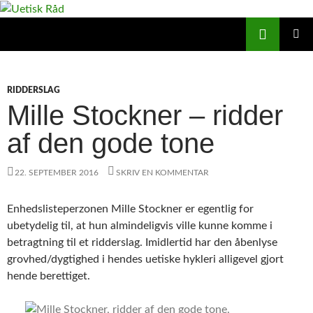
Hop
til
Søg
Uetisk Råd
indhold
PRIMÆ
MENU
RIDDERSLAG
Mille Stockner – ridder
af den gode tone
22. SEPTEMBER 2016
SKRIV EN KOMMENTAR
Enhedslisteperzonen Mille Stockner er egentlig for
ubetydelig til, at hun almindeligvis ville kunne komme i
betragtning til et ridderslag. Imidlertid har den åbenlyse
grovhed/dygtighed i hendes uetiske hykleri alligevel gjort
hende berettiget.