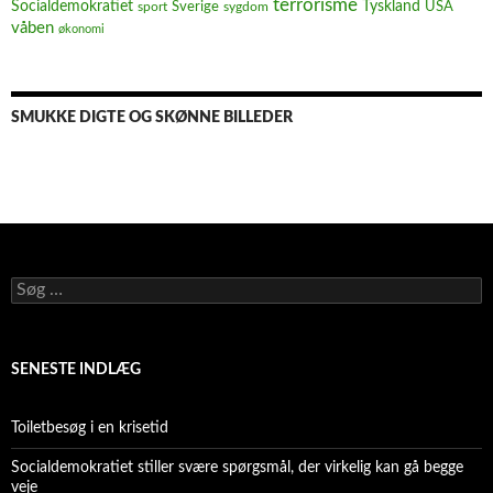
terrorisme
Socialdemokratiet
Sverige
Tyskland
USA
sport
sygdom
våben
økonomi
SMUKKE DIGTE OG SKØNNE BILLEDER
Søg
efter:
SENESTE INDLÆG
Toiletbesøg i en krisetid
Socialdemokratiet stiller svære spørgsmål, der virkelig kan gå begge
veje