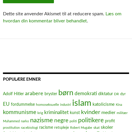
Dette site anvender Akismet til at reducere spam.
Læs om
hvordan din kommentar bliver behandlet
.
POPULÆRE EMNER
børn
arabere
demokrati
diktatur
Adolf Hitler
bryster
dyr
DR
islam
EU
fordummelse
katolicisme
homoseksuelle
industri
Kina
kvinder
kommunisme
kriminalitet
medier
kunst
krig
militær
nazisme
politikere
negre
profit
Muhammed
narko
politi
skoler
racisme
retspleje
racebiologi
prostitution
Robert Mugabe
skat