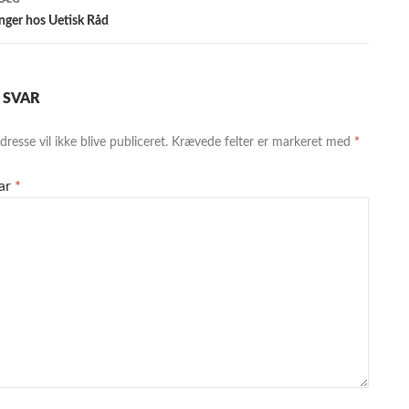
linger hos Uetisk Råd
T SVAR
resse vil ikke blive publiceret.
Krævede felter er markeret med
*
ar
*