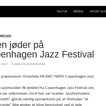
KULTUR
ØØDDD
OM DET GLO
ØRELSER
en jøder på
enhagen Jazz Festival
S 2017
SKRIV EN KOMMENTAR
k jazzmusiker fik besked fra Copenhagen Jazz Festival om,
e var velkommen, fordi han var israeler. Jazzfestivalens
enneth”, gjorde nemlig opmærksom på, at festivalen “af
grunde” ikke ønsker at blive besmudset ved at lade