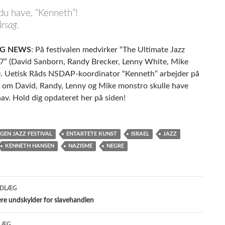
 du have, “Kenneth”!
rsag.
NG NEWS
: På festivalen medvirker “The Ultimate Jazz
7” (David Sanborn, Randy Brecker, Lenny White, Mike
.). Uetisk Råds NSDAP-koordinator “Kenneth” arbejder på
e, om David, Randy, Lenny og Mike monstro skulle have
av. Hold dig opdateret her på siden!
EN JAZZ FESTIVAL
ENTARTETE KUNST
ISRAEL
JAZZ
KENNETH HANSEN
NAZISME
NEGRE
gsnavigation
NDLÆG
re undskylder for slavehandlen
LÆG