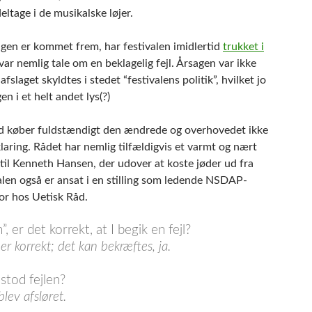
deltage i de musikalske løjer.
agen er kommet frem, har festivalen imidlertid
trukket i
 var nemlig tale om en beklagelig fejl. Årsagen var ikke
 afslaget skyldtes i stedet “festivalens politik”, hvilket jo
en i et helt andet lys(?)
d køber fuldstændigt den ændrede og overhovedet ikke
laring. Rådet har nemlig tilfældigvis et varmt og nært
til Kenneth Hansen, der udover at koste jøder ud fra
alen også er ansat i en stilling som ledende NSDAP-
or hos Uetisk Råd.
, er det korrekt, at I begik en fejl?
 er korrekt; det kan bekræftes, ja.
stod fejlen?
blev afsløret.