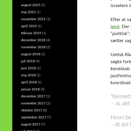
august 2025
(1)
israelere 
maj 2022
(1)
november 2021
(1)
Efter at s
april 2019
(1)
land
. Der
februar 2019
(1)
“politisk”;
december 2018
(4)
sætter sag
november 2018
(2)
august 2018
(1)
Uetisk Rå
juli 2018
(4)
søgte fork
juni 2018
(1)
kendskab 
maj 2018
(1)
jazzfestiv
april 2018
(1)
koordinat
januar 2018
(3)
“Kenneth”
december 2017
(5)
– Ja, det
november 2017
(2)
oktober 2017
(8)
Hvori be
september 2017
(7)
– At det 
august 2017
(7)