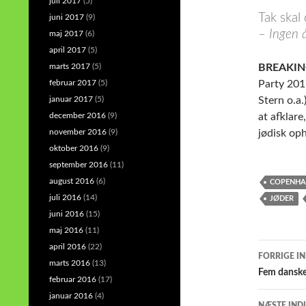
juli 2017
(5)
Tak skal
juni 2017
(9)
– Ingen å
maj 2017
(6)
april 2017
(5)
marts 2017
(5)
BREAKI
februar 2017
(5)
Party 201
januar 2017
(5)
Stern o.a
december 2016
(9)
at afklar
november 2016
(9)
jødisk oph
oktober 2016
(9)
september 2016
(11)
august 2016
(6)
COPENHAG
juli 2016
(14)
JØDER
juni 2016
(15)
maj 2016
(11)
Indlæ
april 2016
(22)
FORRIGE I
marts 2016
(13)
Fem danske
februar 2016
(17)
januar 2016
(4)
NÆSTE IND