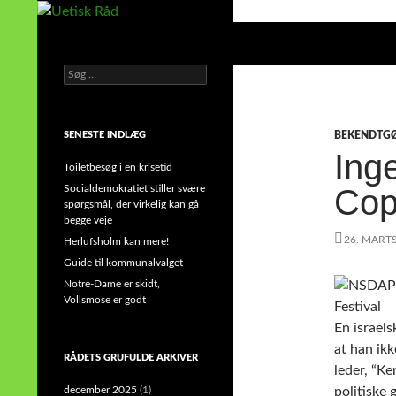
Hop
til
Søg
Uetisk Råd
indhold
Søg
din stemme i et sygt, sygt samfund!
efter:
SENESTE INDLÆG
BEKENDTG
Ing
Toiletbesøg i en krisetid
Socialdemokratiet stiller svære
Cop
spørgsmål, der virkelig kan gå
begge veje
26. MART
Herlufsholm kan mere!
Guide til kommunalvalget
Notre-Dame er skidt,
Vollsmose er godt
En israels
at han ikk
RÅDETS GRUFULDE ARKIVER
leder, “K
december 2025
(1)
politiske 