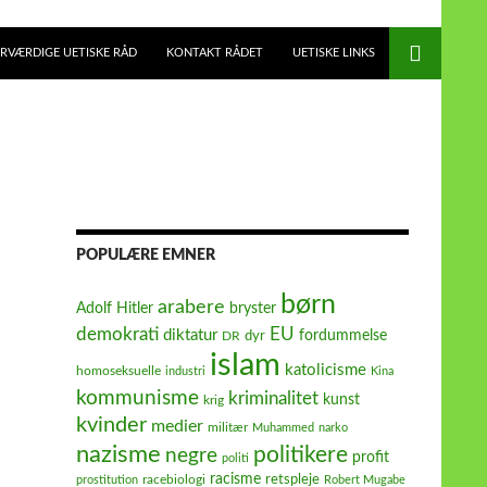
RVÆRDIGE UETISKE RÅD
KONTAKT RÅDET
UETISKE LINKS
POPULÆRE EMNER
børn
arabere
Adolf Hitler
bryster
demokrati
EU
diktatur
fordummelse
dyr
DR
islam
katolicisme
homoseksuelle
industri
Kina
kommunisme
kriminalitet
kunst
krig
kvinder
medier
militær
Muhammed
narko
nazisme
politikere
negre
profit
politi
racisme
retspleje
racebiologi
prostitution
Robert Mugabe