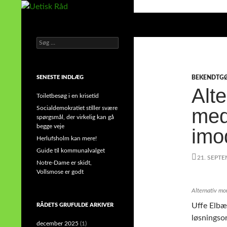
Hop
til
Søg
Uetisk Råd
indhold
Søg
din stemme i et sygt, sygt samfund!
efter:
SENESTE INDLÆG
BEKENDTG
Alte
Toiletbesøg i en krisetid
Socialdemokratiet stiller svære
med
spørgsmål, der virkelig kan gå
begge veje
imo
Herlufsholm kan mere!
Guide til kommunalvalget
21. SEPT
Notre-Dame er skidt,
Vollsmose er godt
Alternativ mor
Uffe Elbæk
RÅDETS GRUFULDE ARKIVER
løsningso
december 2025
(1)