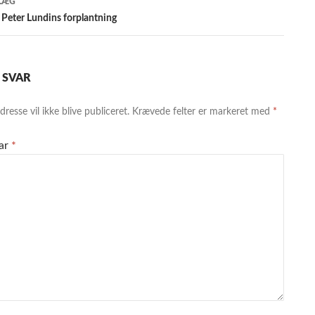
LÆG
 Peter Lundins forplantning
T SVAR
resse vil ikke blive publiceret.
Krævede felter er markeret med
*
ar
*