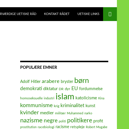
RVÆRDIGE UETISKE RÅD
KONTAKT RÅDET
UETISKE LINKS
POPULÆRE EMNER
børn
arabere
Adolf Hitler
bryster
demokrati
EU
diktatur
fordummelse
dyr
DR
islam
katolicisme
homoseksuelle
industri
Kina
kommunisme
kriminalitet
kunst
krig
kvinder
medier
militær
Muhammed
narko
nazisme
politikere
negre
profit
politi
racisme
retspleje
racebiologi
prostitution
Robert Mugabe