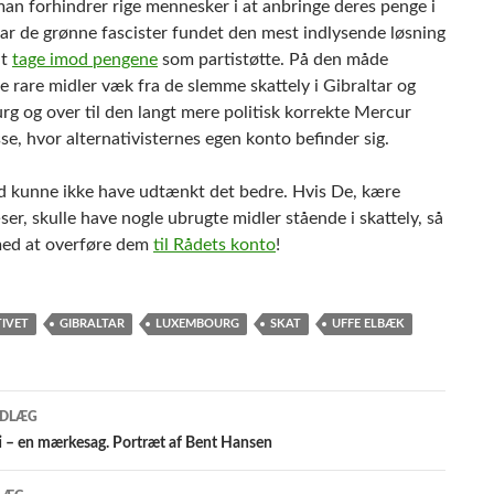
an forhindrer rige mennesker i at anbringe deres penge i
har de grønne fascister fundet den mest indlysende løsning
at
tage imod pengene
som partistøtte. På den måde
 rare midler væk fra de slemme skattely i Gibraltar og
g og over til den langt mere politisk korrekte Mercur
e, hvor alternativisternes egen konto befinder sig.
d kunne ikke have udtænkt det bedre. Hvis De, kære
ser, skulle have nogle ubrugte midler stående i skattely, så
med at overføre dem
til Rådets konto
!
IVET
GIBRALTAR
LUXEMBOURG
SKAT
UFFE ELBÆK
gsnavigation
NDLÆG
i – en mærkesag. Portræt af Bent Hansen