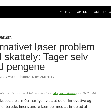
KULTUR
ØØDDD
OM DET GLO
ØRELSER
rnativet løser problem
 skattely: Tager selv
d pengene
EMBER 2017
SKRIV EN KOMMENTAR
al er den bedste moral! Foto af Uffe Elbæk:
Magnus Fröderberg
(CC BY 2.5 dk)
s sociale arméer har igen vist, at de er innovative og
rienterede: Imens andre kæmper med at finde ud af,