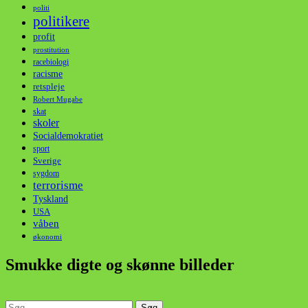
politi
politikere
profit
prostitution
racebiologi
racisme
retspleje
Robert Mugabe
skat
skoler
Socialdemokratiet
sport
Sverige
sygdom
terrorisme
Tyskland
USA
våben
økonomi
Smukke digte og skønne billeder
Søg