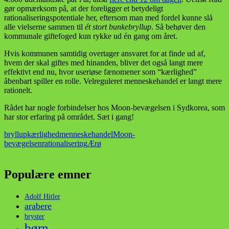
gør opmærksom på, at der foreligger et betydeligt
rationaliseringspotentiale her, eftersom man med fordel kunne slå
alle vielserne sammen til
ét stort bunkebryllup
. Så behøver den
kommunale giftefoged kun rykke ud én gang om året.
Hvis kommunen samtidig overtager ansvaret for at finde ud af,
hvem der skal giftes med hinanden, bliver det også langt mere
effektivt end nu, hvor useriøse fænomener som “kærlighed”
åbenbart spiller en rolle. Velreguleret menneskehandel er langt mere
rationelt.
Rådet har nogle forbindelser hos Moon-bevægelsen i Sydkorea, som
har stor erfaring på området. Sæt i gang!
bryllup
kærlighed
menneskehandel
Moon-
bevægelsen
rationalisering
Ærø
Populære emner
Adolf Hitler
arabere
bryster
børn