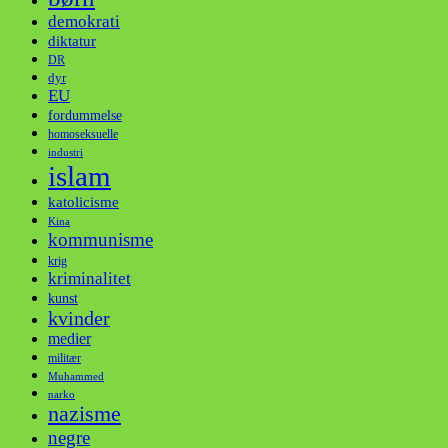
demokrati
diktatur
DR
dyr
EU
fordummelse
homoseksuelle
industri
islam
katolicisme
Kina
kommunisme
krig
kriminalitet
kunst
kvinder
medier
militær
Muhammed
narko
nazisme
negre