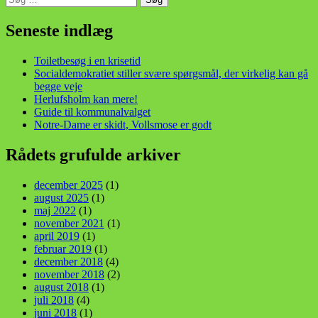
efter:
din stemme i et sygt, sygt samfund!
Seneste indlæg
Toiletbesøg i en krisetid
Socialdemokratiet stiller svære spørgsmål, der virkelig kan gå
begge veje
Herlufsholm kan mere!
Guide til kommunalvalget
Notre-Dame er skidt, Vollsmose er godt
Rådets grufulde arkiver
december 2025
(1)
august 2025
(1)
maj 2022
(1)
november 2021
(1)
april 2019
(1)
februar 2019
(1)
december 2018
(4)
november 2018
(2)
august 2018
(1)
juli 2018
(4)
juni 2018
(1)