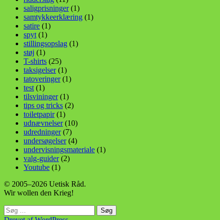
saligprisninger
(1)
samtykkeerklæring
(1)
satire
(1)
spyt
(1)
stillingsopslag
(1)
støj
(1)
T-shirts
(25)
taksigelser
(1)
tatoveringer
(1)
test
(1)
tilsvininger
(1)
tips og tricks
(2)
toiletpapir
(1)
udnævnelser
(10)
udredninger
(7)
undersøgelser
(4)
undervisningsmateriale
(1)
valg-guider
(2)
Youtube
(1)
© 2005–2026 Uetisk Råd.
Wir wollen den Krieg!
Søg
efter:
Drevet af WordPress