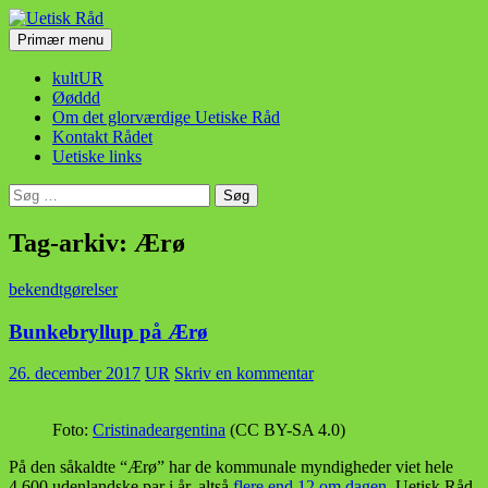
Hop
til
Søg
Primær menu
indhold
Uetisk Råd
kultUR
Øøddd
Om det glorværdige Uetiske Råd
Kontakt Rådet
Uetiske links
Søg
efter:
Tag-arkiv: Ærø
bekendtgørelser
Bunkebryllup på Ærø
26. december 2017
UR
Skriv en kommentar
Foto:
Cristinadeargentina
(CC BY-SA 4.0)
På den såkaldte “Ærø” har de kommunale myndigheder viet hele
4.600 udenlandske par i år, altså
flere end 12 om dagen
. Uetisk Råd