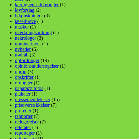
kærlighedserklæringer
(1)
lovforslag
(2)
lykønskninger
(3)
læserbreve
(1)
masker
(1)
mærkningsordning
(1)
nekrologer
(3)
nomineringer
(1)
nyheder
(6)
nødråb
(3)
opfordringer
(19)
opinionsundersøgelser
(1)
oprop
(3)
opskrifter
(1)
ordbøger
(1)
paparazzifotos
(1)
plakater
(1)
pressemeddelelser
(15)
prisoverrækkelser
(7)
profetier
(1)
rapporter
(7)
redegørelser
(7)
referater
(1)
reportager
(1)
ridderslag
(11)