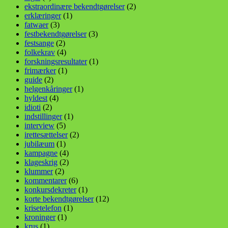
ekstraordinære bekendtgørelser
(2)
erklæringer
(1)
fatwaer
(3)
festbekendtgørelser
(3)
festsange
(2)
folkekrav
(4)
forskningsresultater
(1)
frimærker
(1)
guide
(2)
helgenkåringer
(1)
hyldest
(4)
idioti
(2)
indstillinger
(1)
interview
(5)
irettesættelser
(2)
jubilæum
(1)
kampagne
(4)
klageskrig
(2)
klummer
(2)
kommentarer
(6)
konkursdekreter
(1)
korte bekendtgørelser
(12)
krisetelefon
(1)
kroninger
(1)
krus
(1)