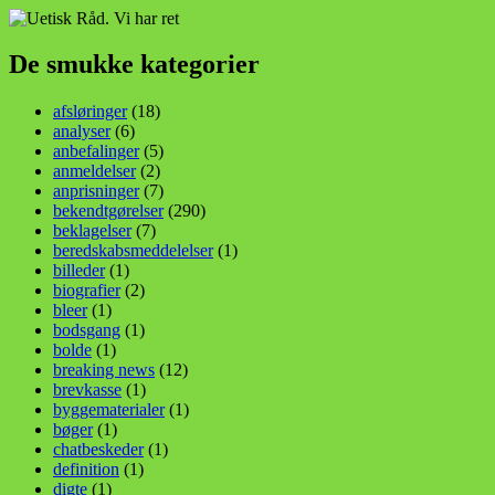
De smukke kategorier
afsløringer
(18)
analyser
(6)
anbefalinger
(5)
anmeldelser
(2)
anprisninger
(7)
bekendtgørelser
(290)
beklagelser
(7)
beredskabsmeddelelser
(1)
billeder
(1)
biografier
(2)
bleer
(1)
bodsgang
(1)
bolde
(1)
breaking news
(12)
brevkasse
(1)
byggematerialer
(1)
bøger
(1)
chatbeskeder
(1)
definition
(1)
digte
(1)