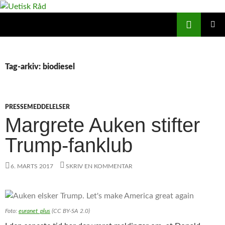
Hop
til
Søg
Uetisk Råd
indhold
PRIMÆ
MENU
Tag-arkiv: biodiesel
PRESSEMEDDELELSER
Margrete Auken stifter
Trump-fanklub
6. MARTS 2017
SKRIV EN KOMMENTAR
Foto:
euranet_plus
(CC BY-SA 2.0)