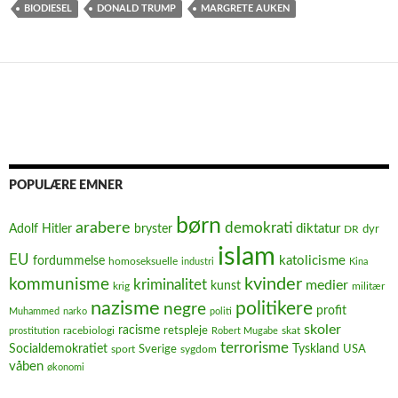
BIODIESEL
DONALD TRUMP
MARGRETE AUKEN
POPULÆRE EMNER
børn
arabere
demokrati
diktatur
Adolf Hitler
bryster
dyr
DR
islam
EU
fordummelse
katolicisme
homoseksuelle
industri
Kina
kvinder
kommunisme
kriminalitet
medier
kunst
krig
militær
nazisme
politikere
negre
profit
Muhammed
narko
politi
skoler
racisme
retspleje
racebiologi
prostitution
Robert Mugabe
skat
terrorisme
Socialdemokratiet
Sverige
Tyskland
USA
sport
sygdom
våben
økonomi