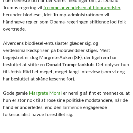
I den seneste tid har der været meldinger om, at Donald
Trumps regering vil
fremme anvendelsen af biobrændsler
,
herunder biodiesel, idet Trump-administrationen vil
håndhæve regler, som Obama-regeringen stiltiende lod folk
overtræde.
Alverdens biodiesel-entusiaster glæder sig, og
verdensmarkedsprisen på biobrændsler stiger. Mest
begejstret er dog Margrete Auken (SF), der ligefrem har
besluttet at stifte en
Donald Trump-fanklub
. Det oplyser hun
til Uetisk Råd i et meget, meget langt interview (som vi dog
har besluttet at skåne læserne for).
Gode gamle
Margrete
Moral
er nemlig så fint et menneske, at
hun er stor nok til at rose sine politiske modstandere, når de
handler anderledes, end den
larmende
engagerede
folkesocialist havde forestillet sig.