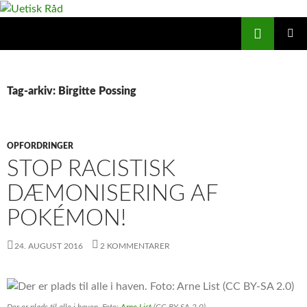
Hop
til
Søg
Uetisk Råd
indhold
PRIMÆ
MENU
Tag-arkiv: Birgitte Possing
OPFORDRINGER
STOP RACISTISK
DÆMONISERING AF
POKÉMON!
24. AUGUST 2016
2 KOMMENTARER
Der er plads til alle i haven. Foto:
Arne List
(CC BY-SA 2.0)