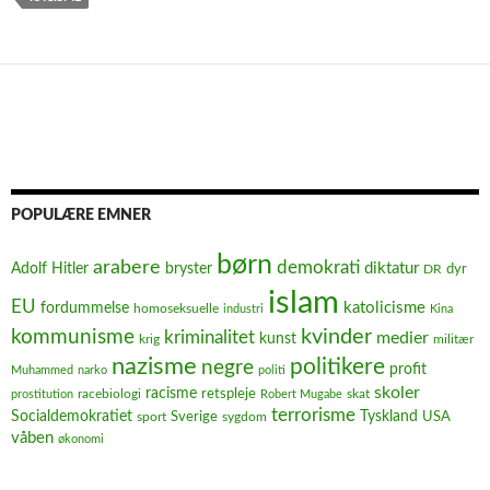
POPULÆRE EMNER
børn
arabere
demokrati
diktatur
Adolf Hitler
bryster
dyr
DR
islam
EU
fordummelse
katolicisme
homoseksuelle
industri
Kina
kvinder
kommunisme
kriminalitet
medier
kunst
krig
militær
nazisme
politikere
negre
profit
Muhammed
narko
politi
skoler
racisme
retspleje
racebiologi
prostitution
Robert Mugabe
skat
terrorisme
Socialdemokratiet
Sverige
Tyskland
USA
sport
sygdom
våben
økonomi