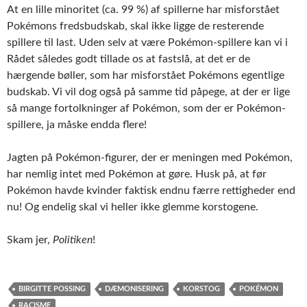
At en lille minoritet (ca. 99 %) af spillerne har misforstået
Pokémons fredsbudskab, skal ikke ligge de resterende
spillere til last. Uden selv at være Pokémon-spillere kan vi i
Rådet således godt tillade os at fastslå, at det er de
hærgende bøller, som har misforstået Pokémons egentlige
budskab. Vi vil dog også på samme tid påpege, at der er lige
så mange fortolkninger af Pokémon, som der er Pokémon-
spillere, ja måske endda flere!
Jagten på Pokémon-figurer, der er meningen med Pokémon,
har nemlig intet med Pokémon at gøre. Husk på, at før
Pokémon havde kvinder faktisk endnu færre rettigheder end
nu! Og endelig skal vi heller ikke glemme korstogene.
Skam jer,
Politiken
!
BIRGITTE POSSING
DÆMONISERING
KORSTOG
POKÉMON
RACISME