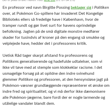
En professor ved navn Birgitte Possing
beklager sig
i
Politiken
over, at Pokémon Go-spillere har invaderet Det Kongelige
Biblioteks ellers så fredelige have i København, hvor de
tramper rundt og gør livet surt for havens oprindelige
befolkning. Jagten på de små digitale monstre medfører
skader for tusindvis af kroner på den engang så smukke og
velplejede have, hedder det i professorens kritik.
Uetisk Råd tager skarpt afstand fra professorens og
Politiken
s generaliserende og hadefulde udtalelser, som vi
ikke vil tøve med at stemple som klokkeklar racisme. I det
usmagelige forsøg på at opildne den indre svinehund
glemmer
Politiken
og professoren, at den hensynsløse jagt på
Pokémon-væsner grundlæggende repræsenterer et ønske om
indre fred og spiritualitet; og vi må derfor ikke dæmonisere
alle Pokémon-jægerne, bare fordi der er nogle larmende og
utålelige vandaler blandt dem.