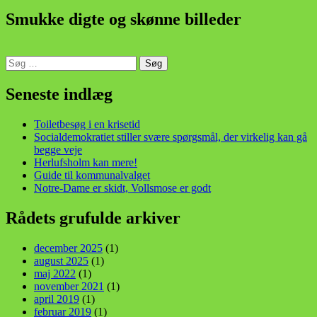
Smukke digte og skønne billeder
Søg
efter:
din stemme i et sygt, sygt samfund!
Seneste indlæg
Toiletbesøg i en krisetid
Socialdemokratiet stiller svære spørgsmål, der virkelig kan gå
begge veje
Herlufsholm kan mere!
Guide til kommunalvalget
Notre-Dame er skidt, Vollsmose er godt
Rådets grufulde arkiver
december 2025
(1)
august 2025
(1)
maj 2022
(1)
november 2021
(1)
april 2019
(1)
februar 2019
(1)