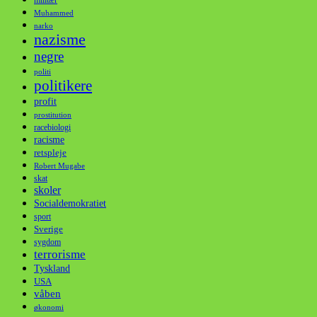
militær
Muhammed
narko
nazisme
negre
politi
politikere
profit
prostitution
racebiologi
racisme
retspleje
Robert Mugabe
skat
skoler
Socialdemokratiet
sport
Sverige
sygdom
terrorisme
Tyskland
USA
våben
økonomi