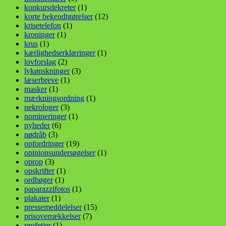
konkursdekreter
(1)
korte bekendtgørelser
(12)
krisetelefon
(1)
kroninger
(1)
krus
(1)
kærlighedserklæringer
(1)
lovforslag
(2)
lykønskninger
(3)
læserbreve
(1)
masker
(1)
mærkningsordning
(1)
nekrologer
(3)
nomineringer
(1)
nyheder
(6)
nødråb
(3)
opfordringer
(19)
opinionsundersøgelser
(1)
oprop
(3)
opskrifter
(1)
ordbøger
(1)
paparazzifotos
(1)
plakater
(1)
pressemeddelelser
(15)
prisoverrækkelser
(7)
profetier
(1)