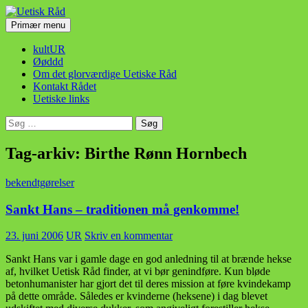
Hop
til
Søg
Primær menu
indhold
Uetisk Råd
kultUR
Øøddd
Om det glorværdige Uetiske Råd
Kontakt Rådet
Uetiske links
Søg
efter:
Tag-arkiv: Birthe Rønn Hornbech
bekendtgørelser
Sankt Hans – traditionen må genkomme!
23. juni 2006
UR
Skriv en kommentar
Sankt Hans var i gamle dage en god anledning til at brænde hekse
af, hvilket Uetisk Råd finder, at vi bør genindføre. Kun bløde
betonhumanister har gjort det til deres mission at føre kvindekamp
på dette område. Således er kvinderne (heksene) i dag blevet