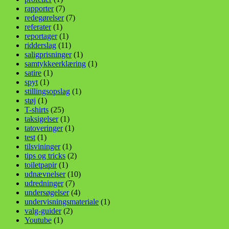
rapporter
(7)
redegørelser
(7)
referater
(1)
reportager
(1)
ridderslag
(11)
saligprisninger
(1)
samtykkeerklæring
(1)
satire
(1)
spyt
(1)
stillingsopslag
(1)
støj
(1)
T-shirts
(25)
taksigelser
(1)
tatoveringer
(1)
test
(1)
tilsvininger
(1)
tips og tricks
(2)
toiletpapir
(1)
udnævnelser
(10)
udredninger
(7)
undersøgelser
(4)
undervisningsmateriale
(1)
valg-guider
(2)
Youtube
(1)