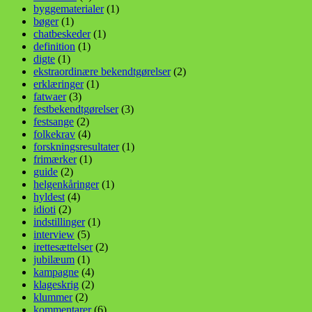
byggematerialer
(1)
bøger
(1)
chatbeskeder
(1)
definition
(1)
digte
(1)
ekstraordinære bekendtgørelser
(2)
erklæringer
(1)
fatwaer
(3)
festbekendtgørelser
(3)
festsange
(2)
folkekrav
(4)
forskningsresultater
(1)
frimærker
(1)
guide
(2)
helgenkåringer
(1)
hyldest
(4)
idioti
(2)
indstillinger
(1)
interview
(5)
irettesættelser
(2)
jubilæum
(1)
kampagne
(4)
klageskrig
(2)
klummer
(2)
kommentarer
(6)