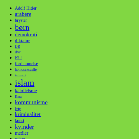
Adolf Hitler
arabere
bryster
børn
demokrati
diktatur
DR
dyr
EU
fordummelse
homoseksuelle
industri
islam
katolicisme
Kina
kommunisme
krig
kriminalitet
kunst
kvinder
medier