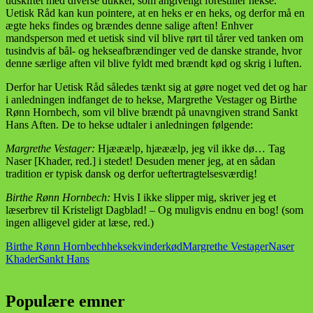
udskiftet med diverse dukker, som angiveligt forestiller hekse.
Uetisk Råd kan kun pointere, at en heks er en heks, og derfor må en
ægte heks findes og brændes denne salige aften! Enhver
mandsperson med et uetisk sind vil blive rørt til tårer ved tanken om
tusindvis af bål- og hekseafbrændinger ved de danske strande, hvor
denne særlige aften vil blive fyldt med brændt kød og skrig i luften.
Derfor har Uetisk Råd således tænkt sig at gøre noget ved det og har
i anledningen indfanget de to hekse, Margrethe Vestager og Birthe
Rønn Hornbech, som vil blive brændt på unavngiven strand Sankt
Hans Aften. De to hekse udtaler i anledningen følgende:
Margrethe Vestager:
Hjææælp, hjææælp, jeg vil ikke dø… Tag
Naser [Khader, red.] i stedet! Desuden mener jeg, at en sådan
tradition er typisk dansk og derfor ueftertragtelsesværdig!
Birthe Rønn Hornbech:
Hvis I ikke slipper mig, skriver jeg et
læserbrev til Kristeligt Dagblad! – Og muligvis endnu en bog! (som
ingen alligevel gider at læse, red.)
Birthe Rønn Hornbech
hekse
kvinder
kød
Margrethe Vestager
Naser
Khader
Sankt Hans
Populære emner