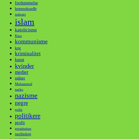
fordummelse
homoseksuelle
industri
islam
katolicisme
Kina
kommunisme
krig
kriminalitet
kunst
kvinder
medier
militær
Muhammed
narko
nazisme
negre
politi
politikere
profit
prostitution
racebiologi