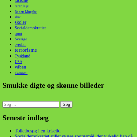
racisme
retspleje
Robert Mugabe
skat
skoler
Socialdemokratiet
sport
Sverige
sygdom
terrorisme
Tyskland
USA
våben
økonomi
Smukke digte og skønne billeder
Søg
efter:
din stemme i et sygt, sygt samfund!
Seneste indlæg
Toiletbesøg i en krisetid
Socialdemokratiet stiller svære spørgsmål, der virkelig kan gå