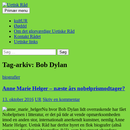
Hop
til
Søg
Primær menu
indhold
Uetisk Råd
kultUR
Øøddd
Om det glorværdige Uetiske Råd
Kontakt Rådet
Uetiske links
Søg
efter:
Tag-arkiv: Bob Dylan
biografier
Anne Marie Helger – næste års nobelprismodtager?
13. oktober 2016
UR
Skriv en kommentar
Nu hvor Bob Dylan lidt overraskende har fået
Nobelprisen i litteratur, er det på tide at vende opmærksomheden
imod en anden stor, internationalt anerkendt kunstner, nemlig Anne
Marie Helger. Uetisk Råd har derfor hyret en flok biografer (altså