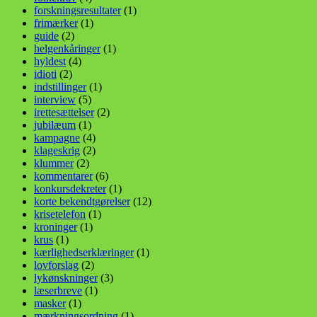
forskningsresultater
(1)
frimærker
(1)
guide
(2)
helgenkåringer
(1)
hyldest
(4)
idioti
(2)
indstillinger
(1)
interview
(5)
irettesættelser
(2)
jubilæum
(1)
kampagne
(4)
klageskrig
(2)
klummer
(2)
kommentarer
(6)
konkursdekreter
(1)
korte bekendtgørelser
(12)
krisetelefon
(1)
kroninger
(1)
krus
(1)
kærlighedserklæringer
(1)
lovforslag
(2)
lykønskninger
(3)
læserbreve
(1)
masker
(1)
mærkningsordning
(1)