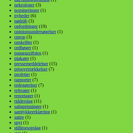
nekrologer
(3)
nomineringer
(1)
nyheder
(6)
nødråb
(3)
opfordringer
(19)
opinionsundersøgelser
(1)
oprop
(3)
opskrifter
(1)
ordbøger
(1)
paparazzifotos
(1)
plakater
(1)
pressemeddelelser
(15)
prisoverrækkelser
(7)
profetier
(1)
rapporter
(7)
redegørelser
(7)
referater
(1)
reportager
(1)
ridderslag
(11)
saligprisninger
(1)
samtykkeerklæring
(1)
satire
(1)
spyt
(1)
stillingsopslag
(1)