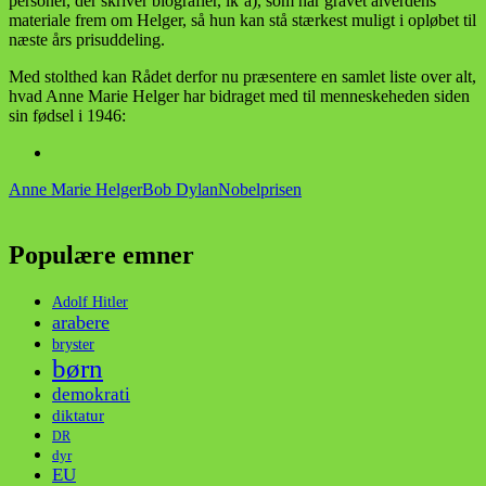
personer, der skriver biografier, ik’å), som har gravet alverdens
materiale frem om Helger, så hun kan stå stærkest muligt i opløbet til
næste års prisuddeling.
Med stolthed kan Rådet derfor nu præsentere en samlet liste over alt,
hvad Anne Marie Helger har bidraget med til menneskeheden siden
sin fødsel i 1946:
Anne Marie Helger
Bob Dylan
Nobelprisen
Populære emner
Adolf Hitler
arabere
bryster
børn
demokrati
diktatur
DR
dyr
EU