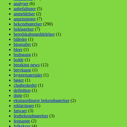
analyser
(6)
anbefalinger
(5)
anmeldelser
(2)
anprisninger
(7)
bekendtgørelser
(290)
beklagelser
(7)
beredskabsmeddelelser
(1)
billeder
(1)
biografier
(2)
bleer
(1)
bodsgang
(1)
bolde
(1)
breaking news
(12)
brevkasse
(1)
byggematerialer
(1)
bøger
(1)
chatbeskeder
(1)
definition
(1)
digte
(1)
ekstraordinære bekendtgørelser
(2)
erklæringer
(1)
fatwaer
(3)
festbekendtgørelser
(3)
festsange
(2)
folkekrav
(4)