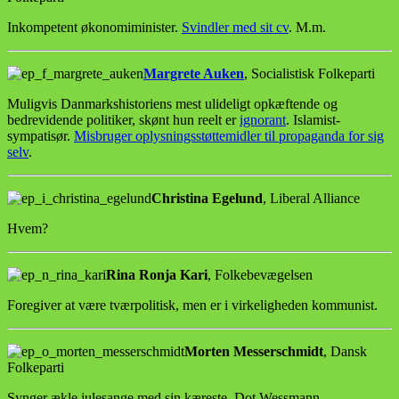
Inkompetent økonomiminister.
Svindler med sit cv
. M.m.
Margrete Auken
, Socialistisk Folkeparti
Muligvis Danmarkshistoriens mest ulideligt opkæftende og
bedrevidende politiker, skønt hun reelt er
ignorant
. Islamist-
sympatisør.
Misbruger oplysningsstøttemidler til propaganda for sig
selv
.
Christina Egelund
, Liberal Alliance
Hvem?
Rina Ronja Kari
, Folkebevægelsen
Foregiver at være tværpolitisk, men er i virkeligheden kommunist.
Morten Messerschmidt
, Dansk
Folkeparti
Synger ækle julesange med sin kæreste, Dot Wessmann.