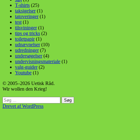
T-shirts
(25)
taksigelser
(1)
tatoveringer
(1)
test
(1)
tilsvininger
(1)
tips og tricks
(2)
toiletpapir
(1)
udnævnelser
(10)
udredninger
(7)
undersøgelser
(4)
undervisningsmateriale
(1)
valg-guider
(2)
Youtube
(1)
© 2005–2026 Uetisk Råd.
Wir wollen den Krieg!
Søg
efter:
Drevet af WordPress