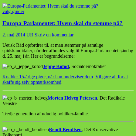
valg-guider
Europa-Parlamentet: Hvem skal du stemme på?
2. maj 2014
UR
Skriv en kommentar
Uetisk Råd opfordrer til, at man stemmer på samtlige
spidskandidater, når der afholdes valg til Europa-Parlamentet søndag
d. 25. maj i år. Her er begrundelserne:
Jeppe Kofod
, Socialdemokratiet
Knalder 15-årige piger, når han underviser dem
.
Vil gøre alt for at
skaffe sig selv opmærksomhed
.
Morten Helveg Petersen
, Det Radikale
Venstre
Tredje generation af uduelig politiker-familie.
Bendt Bendtsen
, Det Konservative
Folkeparti