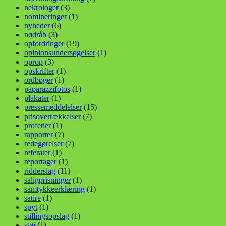
nekrologer
(3)
nomineringer
(1)
nyheder
(6)
nødråb
(3)
opfordringer
(19)
opinionsundersøgelser
(1)
oprop
(3)
opskrifter
(1)
ordbøger
(1)
paparazzifotos
(1)
plakater
(1)
pressemeddelelser
(15)
prisoverrækkelser
(7)
profetier
(1)
rapporter
(7)
redegørelser
(7)
referater
(1)
reportager
(1)
ridderslag
(11)
saligprisninger
(1)
samtykkeerklæring
(1)
satire
(1)
spyt
(1)
stillingsopslag
(1)
støj
(1)