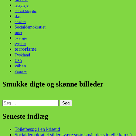
retspleje
Robert Mugabe
skat
skoler
Socialdemokratiet
sport
Sverige
sygdom
terrorisme
Tyskland
USA
våben
økonomi
Smukke digte og skønne billeder
Søg
efter:
din stemme i et sygt, sygt samfund!
Seneste indlæg
Toiletbesøg i en krisetid
Socialdemokratiet stiller svære spørgsmål, der virkelig kan gå