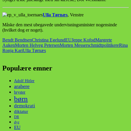
Ulla Tørnæs
, Venstre
Måske den mest ubegavede undervisningsminister nogensinde
(hvilket dog er noget).
Bendt Bendtsen
Christina Egelund
EU
Jeppe Kofod
Margrete
Auken
Morten Helveg Petersen
Morten Messerschmidt
politikere
Rina
Ronja Kari
Ulla Tørnæs
Populære emner
Adolf Hitler
arabere
bryster
børn
demokrati
diktatur
DR
dyr
EU