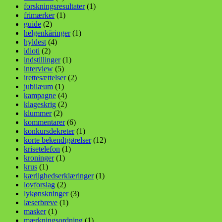
forskningsresultater
(1)
frimærker
(1)
guide
(2)
helgenkåringer
(1)
hyldest
(4)
idioti
(2)
indstillinger
(1)
interview
(5)
irettesættelser
(2)
jubilæum
(1)
kampagne
(4)
klageskrig
(2)
klummer
(2)
kommentarer
(6)
konkursdekreter
(1)
korte bekendtgørelser
(12)
krisetelefon
(1)
kroninger
(1)
krus
(1)
kærlighedserklæringer
(1)
lovforslag
(2)
lykønskninger
(3)
læserbreve
(1)
masker
(1)
mærkningsordning
(1)