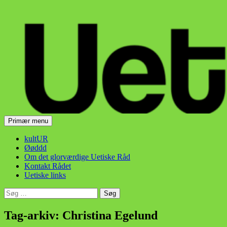
Hop
til
indhold
Søg
Primær menu
Uetisk Råd
kultUR
Øøddd
Om det glorværdige Uetiske Råd
Kontakt Rådet
Uetiske links
Søg
efter:
Tag-arkiv: Christina Egelund