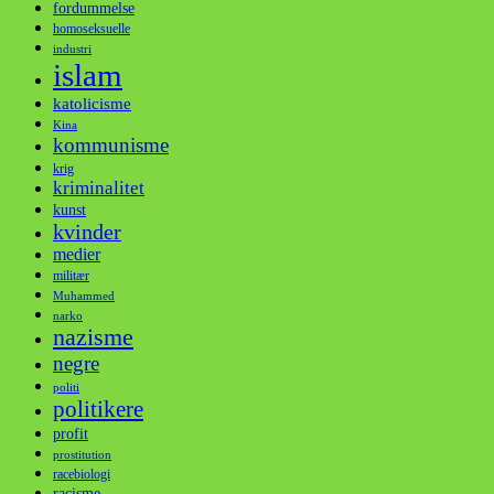
fordummelse
homoseksuelle
industri
islam
katolicisme
Kina
kommunisme
krig
kriminalitet
kunst
kvinder
medier
militær
Muhammed
narko
nazisme
negre
politi
politikere
profit
prostitution
racebiologi
racisme