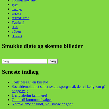
Socialdemokratiet
sport
Sverige
sygdom
terrorisme
Tyskland
USA
våben
økonomi
Smukke digte og skønne billeder
Søg
efter:
din stemme i et sygt, sygt samfund!
Seneste indlæg
Toiletbesøg i en krisetid
Socialdemokratiet stiller svære spørgsmål, der virkelig kan gå
begge veje
Herlufsholm kan mere!
Guide til kommunalvalget
Notre-Dame er skidt, Vollsmose er godt