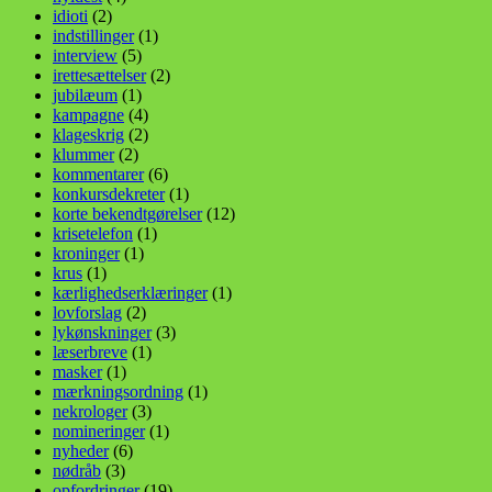
idioti
(2)
indstillinger
(1)
interview
(5)
irettesættelser
(2)
jubilæum
(1)
kampagne
(4)
klageskrig
(2)
klummer
(2)
kommentarer
(6)
konkursdekreter
(1)
korte bekendtgørelser
(12)
krisetelefon
(1)
kroninger
(1)
krus
(1)
kærlighedserklæringer
(1)
lovforslag
(2)
lykønskninger
(3)
læserbreve
(1)
masker
(1)
mærkningsordning
(1)
nekrologer
(3)
nomineringer
(1)
nyheder
(6)
nødråb
(3)
opfordringer
(19)