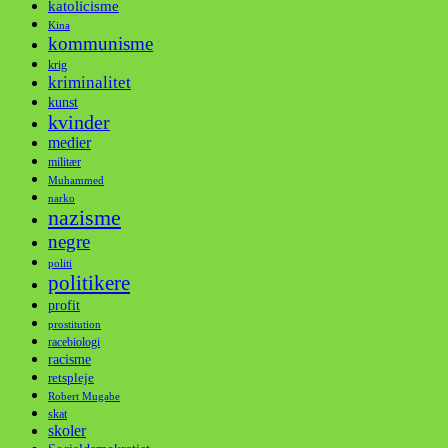
katolicisme
Kina
kommunisme
krig
kriminalitet
kunst
kvinder
medier
militær
Muhammed
narko
nazisme
negre
politi
politikere
profit
prostitution
racebiologi
racisme
retspleje
Robert Mugabe
skat
skoler