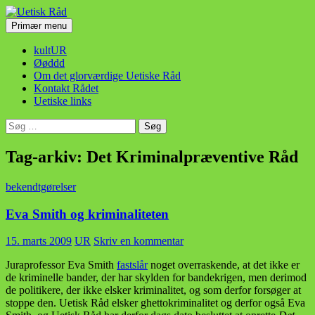
Hop
til
Søg
Primær menu
indhold
Uetisk Råd
kultUR
Øøddd
Om det glorværdige Uetiske Råd
Kontakt Rådet
Uetiske links
Søg
efter:
Tag-arkiv: Det Kriminalpræventive Råd
bekendtgørelser
Eva Smith og kriminaliteten
15. marts 2009
UR
Skriv en kommentar
Juraprofessor Eva Smith
fastslår
noget overraskende, at det ikke er
de kriminelle bander, der har skylden for bandekrigen, men derimod
de politikere, der ikke elsker kriminalitet, og som derfor forsøger at
stoppe den. Uetisk Råd elsker ghettokriminalitet og derfor også Eva