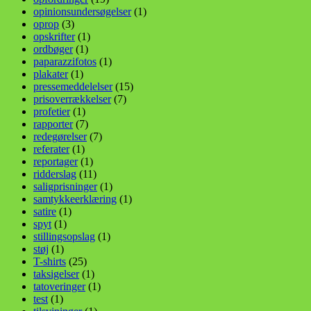
opinionsundersøgelser
(1)
oprop
(3)
opskrifter
(1)
ordbøger
(1)
paparazzifotos
(1)
plakater
(1)
pressemeddelelser
(15)
prisoverrækkelser
(7)
profetier
(1)
rapporter
(7)
redegørelser
(7)
referater
(1)
reportager
(1)
ridderslag
(11)
saligprisninger
(1)
samtykkeerklæring
(1)
satire
(1)
spyt
(1)
stillingsopslag
(1)
støj
(1)
T-shirts
(25)
taksigelser
(1)
tatoveringer
(1)
test
(1)