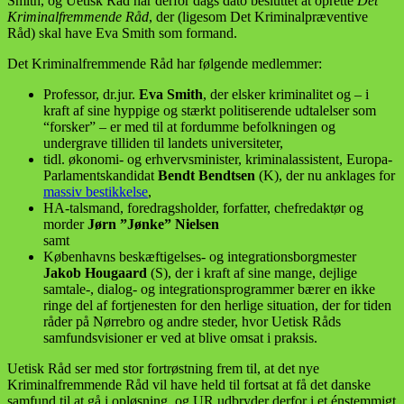
Smith, og Uetisk Råd har derfor dags dato besluttet at oprette
Det
Kriminalfremmende Råd
, der (ligesom Det Kriminalpræventive
Råd) skal have Eva Smith som formand.
Det Kriminalfremmende Råd har følgende medlemmer:
Professor, dr.jur.
Eva Smith
, der elsker kriminalitet og – i
kraft af sine hyppige og stærkt politiserende udtalelser som
“forsker” – er med til at fordumme befolkningen og
undergrave tilliden til landets universiteter,
tidl. økonomi- og erhvervsminister, kriminalassistent, Europa-
Parlamentskandidat
Bendt Bendtsen
(K), der nu anklages for
massiv bestikkelse
,
HA-talsmand, foredragsholder, forfatter, chefredaktør og
morder
Jørn ”Jønke” Nielsen
samt
Københavns beskæftigelses- og integrationsborgmester
Jakob Hougaard
(S), der i kraft af sine mange, dejlige
samtale-, dialog- og integrationsprogrammer bærer en ikke
ringe del af fortjenesten for den herlige situation, der for tiden
råder på Nørrebro og andre steder, hvor Uetisk Råds
samfundsvisioner er ved at blive omsat i praksis.
Uetisk Råd ser med stor fortrøstning frem til, at det nye
Kriminalfremmende Råd vil have held til fortsat at få det danske
samfund til at gå i opløsning, og UR udbryder derfor i et énstemmigt