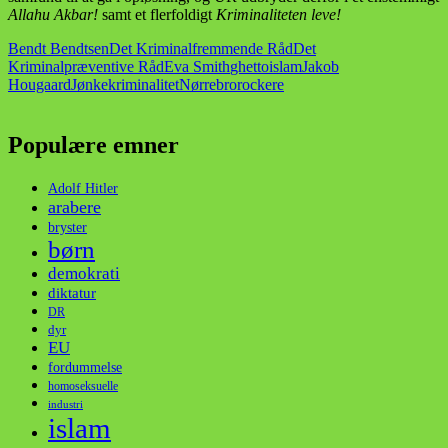
Allahu Akbar!
samt et flerfoldigt
Kriminaliteten leve!
Bendt Bendtsen
Det Kriminalfremmende Råd
Det
Kriminalpræventive Råd
Eva Smith
ghetto
islam
Jakob
Hougaard
Jønke
kriminalitet
Nørrebro
rockere
Populære emner
Adolf Hitler
arabere
bryster
børn
demokrati
diktatur
DR
dyr
EU
fordummelse
homoseksuelle
industri
islam