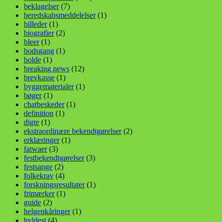
beklagelser
(7)
beredskabsmeddelelser
(1)
billeder
(1)
biografier
(2)
bleer
(1)
bodsgang
(1)
bolde
(1)
breaking news
(12)
brevkasse
(1)
byggematerialer
(1)
bøger
(1)
chatbeskeder
(1)
definition
(1)
digte
(1)
ekstraordinære bekendtgørelser
(2)
erklæringer
(1)
fatwaer
(3)
festbekendtgørelser
(3)
festsange
(2)
folkekrav
(4)
forskningsresultater
(1)
frimærker
(1)
guide
(2)
helgenkåringer
(1)
hyldest
(4)