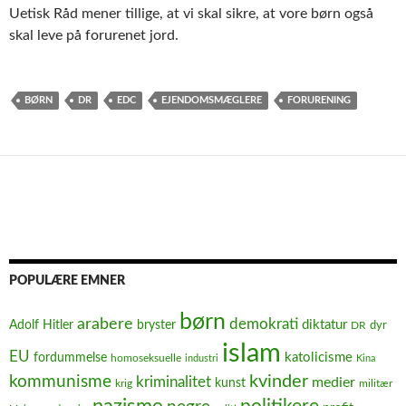
Uetisk Råd mener tillige, at vi skal sikre, at vore børn også
skal leve på forurenet jord.
BØRN
DR
EDC
EJENDOMSMÆGLERE
FORURENING
POPULÆRE EMNER
børn
arabere
demokrati
diktatur
Adolf Hitler
bryster
dyr
DR
islam
EU
fordummelse
katolicisme
homoseksuelle
industri
Kina
kvinder
kommunisme
kriminalitet
medier
kunst
krig
militær
nazisme