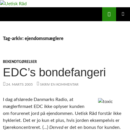
Hop
til
Søg
Uetisk Råd
indhold
PRIMÆ
MENU
Tag-arkiv: ejendomsmæglere
BEKENDTGØRELSER
EDC’s bondefangeri
24. MARTS 2005
SKRIV EN KOMMENTAR
I dag afslørede Danmarks Radio, at
mæglerfirmaet EDC ikke oplyser kunden
om forurenet jord på ejendommen. Uetisk Råd forstår ikke
hykleriet. Det er jo kun et plus, hvis jorden eksempelvis er
tjærekoncentreret. (…)
Derved
er det en bonus for kunden.