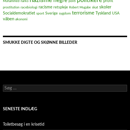
politikere
negre
profit
Muhammed
narko
politi
skoler
racisme
retspleje
racebiologi
prostitution
Robert Mugabe
skat
terrorisme
Socialdemokratiet
Sverige
Tyskland
USA
sport
sygdom
våben
økonomi
SMUKKE DIGTE OG SKØNNE BILLEDER
Søg
efter:
SENESTE INDLÆG
Toiletbesøg i en krisetid