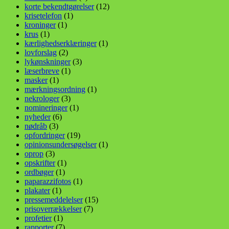
korte bekendtgørelser
(12)
krisetelefon
(1)
kroninger
(1)
krus
(1)
kærlighedserklæringer
(1)
lovforslag
(2)
lykønskninger
(3)
læserbreve
(1)
masker
(1)
mærkningsordning
(1)
nekrologer
(3)
nomineringer
(1)
nyheder
(6)
nødråb
(3)
opfordringer
(19)
opinionsundersøgelser
(1)
oprop
(3)
opskrifter
(1)
ordbøger
(1)
paparazzifotos
(1)
plakater
(1)
pressemeddelelser
(15)
prisoverrækkelser
(7)
profetier
(1)
rapporter
(7)