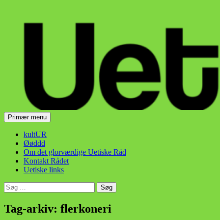
Hop
til
indhold
Søg
Primær menu
Uetisk Råd
kultUR
Øøddd
Om det glorværdige Uetiske Råd
Kontakt Rådet
Uetiske links
Søg
efter:
Tag-arkiv: flerkoneri