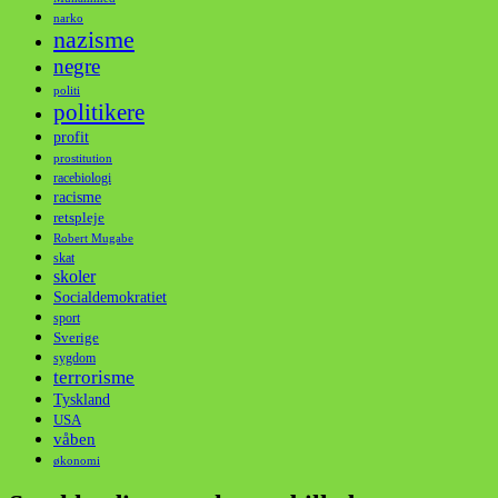
narko
nazisme
negre
politi
politikere
profit
prostitution
racebiologi
racisme
retspleje
Robert Mugabe
skat
skoler
Socialdemokratiet
sport
Sverige
sygdom
terrorisme
Tyskland
USA
våben
økonomi