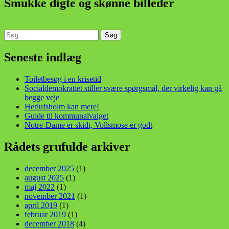
Smukke digte og skønne billeder
Søg
efter:
din stemme i et sygt, sygt samfund!
Seneste indlæg
Toiletbesøg i en krisetid
Socialdemokratiet stiller svære spørgsmål, der virkelig kan gå
begge veje
Herlufsholm kan mere!
Guide til kommunalvalget
Notre-Dame er skidt, Vollsmose er godt
Rådets grufulde arkiver
december 2025
(1)
august 2025
(1)
maj 2022
(1)
november 2021
(1)
april 2019
(1)
februar 2019
(1)
december 2018
(4)