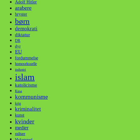
Adolf Hitler
arabere
bryster
børn
demokrati
diktatur
DR
dyr
EU
fordummelse
homoseksuelle
industri
islam
katolicisme
Kina
kommunisme
krig
kriminalitet
kunst
kvinder
medier
militær
Muhammed