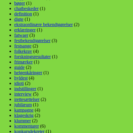
bøger
(1)
chatbeskeder
(1)
definition
(1)
digte
(1)
ekstraordinære bekendtgørelser
(2)
erklæringer
(1)
fatwaer
(3)
festbekendtgørelser
(3)
festsange
(2)
folkekrav
(4)
forskningsresultater
(1)
frimærker
(1)
guide
(2)
helgenkåringer
(1)
hyldest
(4)
idioti
(2)
indstillinger
(1)
interview
(5)
irettesættelser
(2)
jubilæum
(1)
kampagne
(4)
klageskrig
(2)
klummer
(2)
kommentarer
(6)
konkursdekreter
(1)