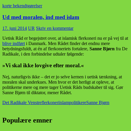
korte bekendtgørelser
Ud med moralen, ind med islam
17. juni 2014
UR
Skriv en kommentar
Uetisk Råd er begejstret over, at islamisk flerkoneri nu er på vej til at
blive indført
i Danmark. Men Rådet finder det endnu mere
betydningsfuldt, at én af flerkoneriets fortalere,
Sanne Bjørn
fra De
Radikale, i den forbindelse udtaler følgende:
»Vi skal ikke lovgive efter moral.«
Nej, naturligvis ikke – det er jo selve kernen i uetisk tænkning, at
moralen skal underkues. Men hvor er det herligt at opleve, at
politikerne mere og mere tager Uetisk Råds budskaber til sig. Gør
Sanne Bjørn til diktator, mener Rådet.
Det Radikale Venstre
flerkoneri
islam
politikere
Sanne Bjørn
Populære emner