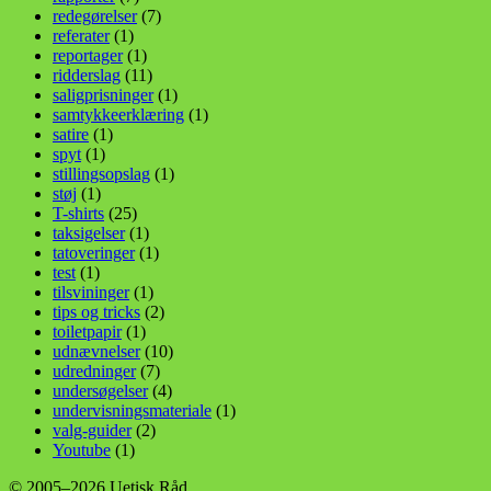
redegørelser
(7)
referater
(1)
reportager
(1)
ridderslag
(11)
saligprisninger
(1)
samtykkeerklæring
(1)
satire
(1)
spyt
(1)
stillingsopslag
(1)
støj
(1)
T-shirts
(25)
taksigelser
(1)
tatoveringer
(1)
test
(1)
tilsvininger
(1)
tips og tricks
(2)
toiletpapir
(1)
udnævnelser
(10)
udredninger
(7)
undersøgelser
(4)
undervisningsmateriale
(1)
valg-guider
(2)
Youtube
(1)
© 2005–2026 Uetisk Råd.