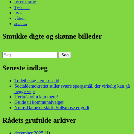
terrorisme
Tyskland
USA
våben
økonomi
Smukke digte og skønne billeder
Søg
efter:
din stemme i et sygt, sygt samfund!
Seneste indlæg
Toiletbesøg i en krisetid
Socialdemokratiet stiller svære spørgsmål, der virkelig kan gå
begge veje
Herlufsholm kan mere!
Guide til kommunalvalget
Notre-Dame er skidt, Vollsmose er godt
Rådets grufulde arkiver
december 2025
(1)