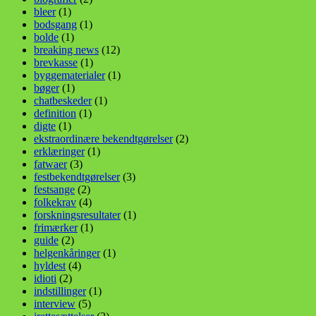
bleer
(1)
bodsgang
(1)
bolde
(1)
breaking news
(12)
brevkasse
(1)
byggematerialer
(1)
bøger
(1)
chatbeskeder
(1)
definition
(1)
digte
(1)
ekstraordinære bekendtgørelser
(2)
erklæringer
(1)
fatwaer
(3)
festbekendtgørelser
(3)
festsange
(2)
folkekrav
(4)
forskningsresultater
(1)
frimærker
(1)
guide
(2)
helgenkåringer
(1)
hyldest
(4)
idioti
(2)
indstillinger
(1)
interview
(5)