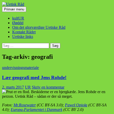
Hop
til
Søg
Primær menu
indhold
Uetisk Råd
kultUR
Øøddd
Om det glorværdige Uetiske Råd
Kontakt Rådet
Uetiske links
Søg
efter:
Tag-arkiv: geografi
undervisningsmateriale
Lær geografi med Jens Rohde!
2. marts 2017
UR
Skriv en kommentar
Fotos:
Mr.Rosewater
(CC BY-SA 3.0);
Paweł Opioła
(CC BY-SA
4.0);
Europa-Parlamentet i Danmark
(CC BY 2.0)