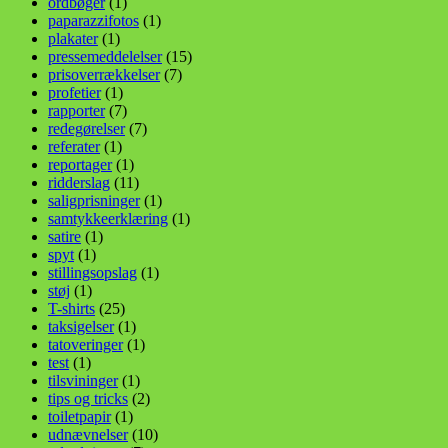
ordbøger
(1)
paparazzifotos
(1)
plakater
(1)
pressemeddelelser
(15)
prisoverrækkelser
(7)
profetier
(1)
rapporter
(7)
redegørelser
(7)
referater
(1)
reportager
(1)
ridderslag
(11)
saligprisninger
(1)
samtykkeerklæring
(1)
satire
(1)
spyt
(1)
stillingsopslag
(1)
støj
(1)
T-shirts
(25)
taksigelser
(1)
tatoveringer
(1)
test
(1)
tilsvininger
(1)
tips og tricks
(2)
toiletpapir
(1)
udnævnelser
(10)