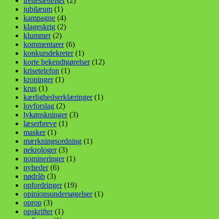
irettesættelser
(2)
jubilæum
(1)
kampagne
(4)
klageskrig
(2)
klummer
(2)
kommentarer
(6)
konkursdekreter
(1)
korte bekendtgørelser
(12)
krisetelefon
(1)
kroninger
(1)
krus
(1)
kærlighedserklæringer
(1)
lovforslag
(2)
lykønskninger
(3)
læserbreve
(1)
masker
(1)
mærkningsordning
(1)
nekrologer
(3)
nomineringer
(1)
nyheder
(6)
nødråb
(3)
opfordringer
(19)
opinionsundersøgelser
(1)
oprop
(3)
opskrifter
(1)