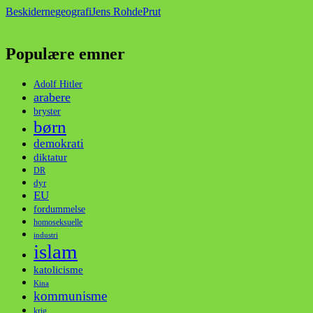
Beskiderne
geografi
Jens Rohde
Prut
Populære emner
Adolf Hitler
arabere
bryster
børn
demokrati
diktatur
DR
dyr
EU
fordummelse
homoseksuelle
industri
islam
katolicisme
Kina
kommunisme
krig