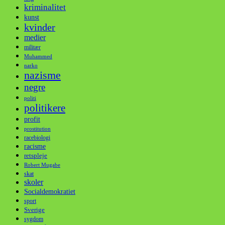
kriminalitet
kunst
kvinder
medier
militær
Muhammed
narko
nazisme
negre
politi
politikere
profit
prostitution
racebiologi
racisme
retspleje
Robert Mugabe
skat
skoler
Socialdemokratiet
sport
Sverige
sygdom