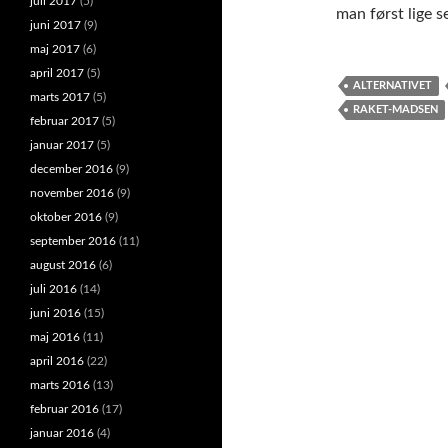
juli 2017
(5)
man først lige s
juni 2017
(9)
maj 2017
(6)
april 2017
(5)
ALTERNATIVET
marts 2017
(5)
RAKET-MADSEN
februar 2017
(5)
januar 2017
(5)
december 2016
(9)
november 2016
(9)
oktober 2016
(9)
september 2016
(11)
august 2016
(6)
juli 2016
(14)
juni 2016
(15)
maj 2016
(11)
april 2016
(22)
marts 2016
(13)
februar 2016
(17)
januar 2016
(4)