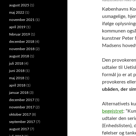
august 2025
(1)
Københavns Kom
maj 2022
(1)
usmagelige, hje
november 2021
(1)
ifølge oplysning
april 2019
(1)
kommunen også i
februar 2019
(1)
kunstner Peter
december 2018
(4)
Madsens hovedvæ
november 2018
(2)
august 2018
(1)
Den provokeren
juli 2018
(4)
udtaler til Ueti
juni 2018
(1)
formål jo er at 
maj 2018
(1)
provokeres eller
april 2018
(1)
ubåden, der si
januar 2018
(3)
december 2017
(5)
Alternativets ku
november 2017
(2)
begejstret
: “Ku
oktober 2017
(8)
udtaler den ser
september 2017
(7)
(Enhedslisten), 
august 2017
(7)
følelser og tank