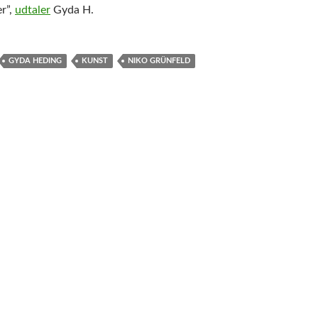
er”,
udtaler
Gyda H.
GYDA HEDING
KUNST
NIKO GRÜNFELD