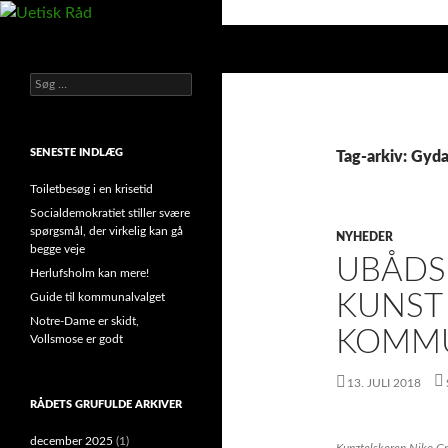
Hop
til
Søg
Uetisk Råd
indhold
Søg
din stemme i et sygt, sygt samfund!
efter:
SENESTE INDLÆG
Tag-arkiv: Gyd
Toiletbesøg i en krisetid
Socialdemokratiet stiller svære
spørgsmål, der virkelig kan gå
NYHEDER
begge veje
UBÅDS
Herlufsholm kan mere!
KUNST
Guide til kommunalvalget
Notre-Dame er skidt,
KOMM
Vollsmose er godt
13. JULI 2018
RÅDETS GRUFULDE ARKIVER
december 2025
(1)
Kunztelskeren Niko Gr