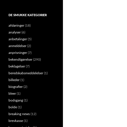
DE SMUKKE KATEGORIER
afsløringer
(18)
analyser
(6)
anbefalinger
(5)
anmeldelser
(2)
anprisninger
(7)
bekendtgørelser
(290)
beklagelser
(7)
beredskabsmeddelelser
(1)
billeder
(1)
biografier
(2)
bleer
(1)
bodsgang
(1)
bolde
(1)
breaking news
(12)
brevkasse
(1)