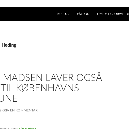
KULTUR
ØØDDD
OM DET GLORVÆRDIG
a Heding
-MADSEN LAVER OGSÅ
 TIL KØBENHAVNS
UNE
SKRIV EN KOMMENTAR
ünfeld. Foto:
Alternativet
.