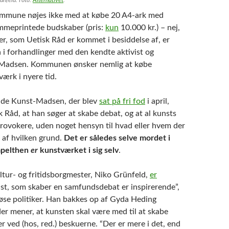
mune nøjes ikke med at købe 20 A4-ark med
mmeprintede budskaber (pris:
kun
10.000 kr.) – nej,
er, som Uetisk Råd er kommet i besiddelse af, er
 forhandlinger med den kendte aktivist og
 Madsen. Kommunen ønsker nemlig at købe
rk i nyere tid.
de Kunst-Madsen, der blev
sat på fri fod
i april,
sk Råd, at han søger at skabe debat, og at al kunsts
provokere, uden noget hensyn til hvad eller hvem der
 af hvilken grund.
Det er således selve mordet i
mpelthen
er
kunstværket i sig selv
.
ltur- og fritidsborgmester, Niko Grünfeld,
er
nst, som skaber en samfundsdebat er inspirerende”,
iøse politiker. Han bakkes op af Gyda Heding
der mener, at kunsten skal være med til at skabe
er ved (hos, red.) beskuerne. “Der er mere i det, end