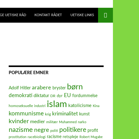
E UETISKE RÅD
KONTAKT RÅDET
UETISKE LINKS
POPULÆRE EMNER
børn
arabere
Adolf Hitler
bryster
demokrati
EU
diktatur
fordummelse
dyr
DR
islam
katolicisme
homoseksuelle
industri
Kina
kommunisme
kriminalitet
kunst
krig
kvinder
medier
militær
Muhammed
narko
nazisme
politikere
negre
profit
politi
racisme
retspleje
racebiologi
prostitution
Robert Mugabe