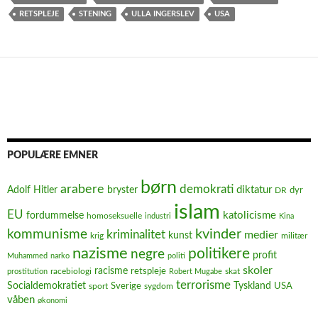
RETSPLEJE
STENING
ULLA INGERSLEV
USA
POPULÆRE EMNER
børn
arabere
demokrati
diktatur
Adolf Hitler
bryster
dyr
DR
islam
EU
fordummelse
katolicisme
homoseksuelle
industri
Kina
kvinder
kommunisme
kriminalitet
medier
kunst
krig
militær
nazisme
politikere
negre
profit
Muhammed
narko
politi
skoler
racisme
retspleje
racebiologi
prostitution
Robert Mugabe
skat
terrorisme
Socialdemokratiet
Sverige
Tyskland
USA
sport
sygdom
våben
økonomi