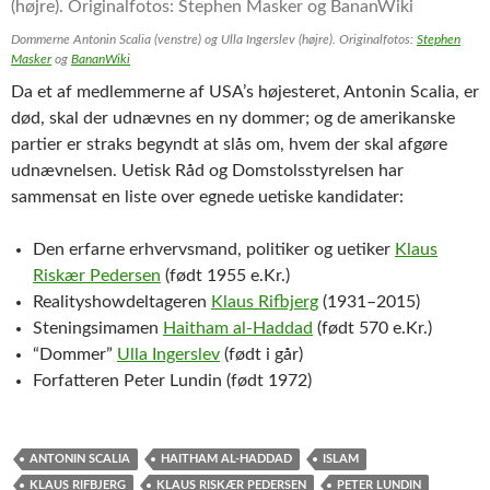
Dommerne Antonin Scalia (venstre) og Ulla Ingerslev (højre). Originalfotos:
Stephen
Masker
og
BananWiki
Da et af medlemmerne af USA’s højesteret, Antonin Scalia, er
død, skal der udnævnes en ny dommer; og de amerikanske
partier er straks begyndt at slås om, hvem der skal afgøre
udnævnelsen. Uetisk Råd og Domstolsstyrelsen har
sammensat en liste over egnede uetiske kandidater:
Den erfarne erhvervsmand, politiker og uetiker
Klaus
Riskær Pedersen
(født 1955 e.Kr.)
Realityshowdeltageren
Klaus Rifbjerg
(1931–2015)
Steningsimamen
Haitham al-Haddad
(født 570 e.Kr.)
“Dommer”
Ulla Ingerslev
(født i går)
Forfatteren Peter Lundin (født 1972)
ANTONIN SCALIA
HAITHAM AL-HADDAD
ISLAM
KLAUS RIFBJERG
KLAUS RISKÆR PEDERSEN
PETER LUNDIN