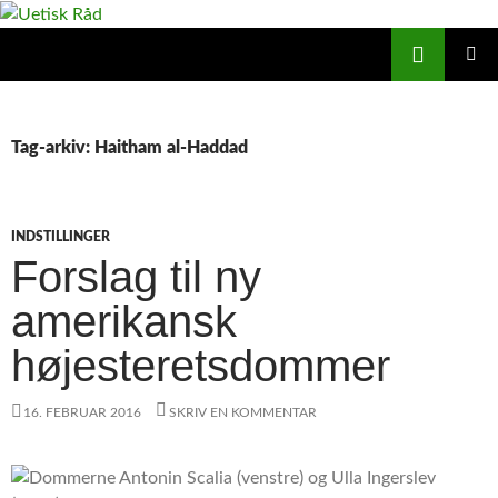
Hop
til
Søg
Uetisk Råd
indhold
PRIMÆ
MENU
Tag-arkiv: Haitham al-Haddad
INDSTILLINGER
Forslag til ny
amerikansk
højesteretsdommer
16. FEBRUAR 2016
SKRIV EN KOMMENTAR