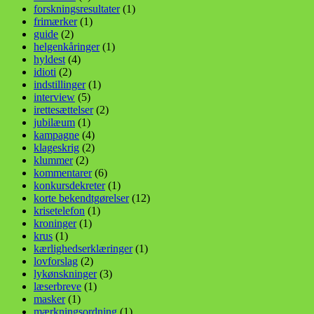
forskningsresultater
(1)
frimærker
(1)
guide
(2)
helgenkåringer
(1)
hyldest
(4)
idioti
(2)
indstillinger
(1)
interview
(5)
irettesættelser
(2)
jubilæum
(1)
kampagne
(4)
klageskrig
(2)
klummer
(2)
kommentarer
(6)
konkursdekreter
(1)
korte bekendtgørelser
(12)
krisetelefon
(1)
kroninger
(1)
krus
(1)
kærlighedserklæringer
(1)
lovforslag
(2)
lykønskninger
(3)
læserbreve
(1)
masker
(1)
mærkningsordning
(1)