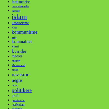
fordummelse
homoseksuelle
industri
islam
katolicisme
Kina
kommunisme
krig
kriminalitet
kunst
kvinder
medier
militær
Muhammed
narko
nazisme
negre
politi
politikere
profit
prostitution
racebiologi
racisme