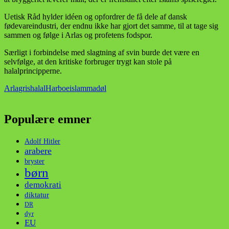
Uetisk Råd hylder idéen og opfordrer de få dele af dansk
fødevareindustri, der endnu ikke har gjort det samme, til at tage sig
sammen og følge i Arlas og profetens fodspor.
Særligt i forbindelse med slagtning af svin burde det være en
selvfølge, at den kritiske forbruger trygt kan stole på
halalprincipperne.
Arla
gris
halal
Harboe
islam
mad
øl
Populære emner
Adolf Hitler
arabere
bryster
børn
demokrati
diktatur
DR
dyr
EU