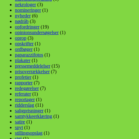
nekrologer
(3)
nomineringer
(1)
nyheder
(6)
nødråb
(3)
opfordringer
(19)
opinionsundersøgelser
(1)
oprop
(3)
opskrifter
(1)
ordbøger
(1)
paparazzifotos
(1)
plakater
(1)
pressemeddelelser
(15)
prisoverrækkelser
(7)
profetier
(1)
rapporter
(7)
redegørelser
(7)
referater
(1)
reportager
(1)
ridderslag
(11)
saligprisninger
(1)
samtykkeerklæring
(1)
satire
(1)
spyt
(1)
stillingsopslag
(1)
støj
(1)