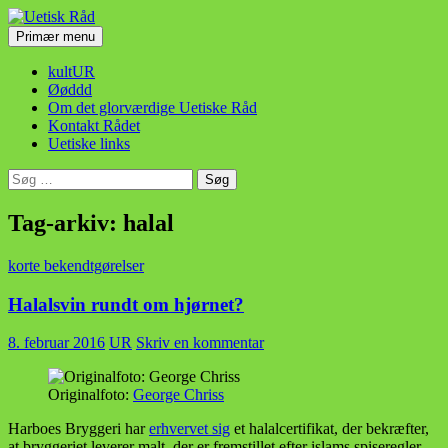
Hop
til
Søg
Primær menu
indhold
Uetisk Råd
kultUR
Øøddd
Om det glorværdige Uetiske Råd
Kontakt Rådet
Uetiske links
Søg
efter:
Tag-arkiv: halal
korte bekendtgørelser
Halalsvin rundt om hjørnet?
8. februar 2016
UR
Skriv en kommentar
Originalfoto:
George Chriss
Harboes Bryggeri har
erhvervet sig
et halalcertifikat, der bekræfter,
at bryggeriet leverer malt, der er fremstillet efter islams spiseregler.