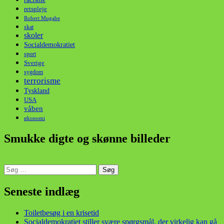
retspleje
Robert Mugabe
skat
skoler
Socialdemokratiet
sport
Sverige
sygdom
terrorisme
Tyskland
USA
våben
økonomi
Smukke digte og skønne billeder
Søg
efter:
din stemme i et sygt, sygt samfund!
Seneste indlæg
Toiletbesøg i en krisetid
Socialdemokratiet stiller svære spørgsmål, der virkelig kan gå